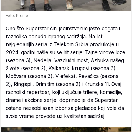
Foto: Promo
Ono što Superstar čini jedinstvenim jeste bogata i
raznolika ponuda igranog sadržaja. Na listi
najgledanijih serija iz Telekom Srbija produkcije u
2024. godini našle su se hit serije: Tajne vinove loze
(sezona 3), Nedelja, Vazdušni most, Azbuka našeg
života (sezona 2), Kalkanski krugovi (sezona 3),
Močvara (sezona 3), V efekat, Pevačica (sezona
2), Ringišpil, Drim tim (sezona 2) i Krunska 11. Ovaj
raznoliki repertoar, koji uključuje trilere, komedije,
drame i akcione serije, doprineo je da Superstar
ostane nezaobilazan izbor za gledaoce koji vole da
svoje vreme provode uz kvalitetan sadržaj.