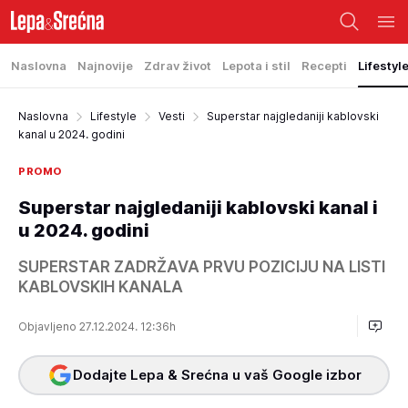
Naslovna
Najnovije
Zdrav život
Lepota i stil
Recepti
Lifestyl
Naslovna
Lifestyle
Vesti
Superstar najgledaniji kablovski
kanal u 2024. godini
PROMO
Superstar najgledaniji kablovski kanal i
u 2024. godini
SUPERSTAR ZADRŽAVA PRVU POZICIJU NA LISTI
KABLOVSKIH KANALA
Objavljeno 27.12.2024. 12:36h
Dodajte Lepa & Srećna u vaš Google izbor