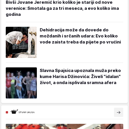
Bivši Jovane Jeremić krio koliko je stariji od nove
verenice: Smotala ga za tri meseca, a evo koliko ima
godina
Dehidracija može da dovede do
moždanih i srčanih udara: Evo koliko
vode zaista treba da pijete po vrućini
Slavna Spajsica upoznala muža preko
kume Harisa Džinovića: Živeli "idalan"
život, a onda isplivala sramna afera