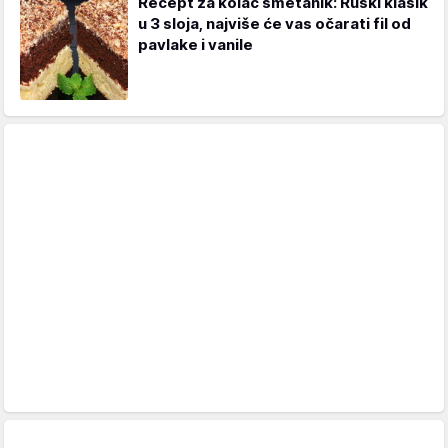
Recept za kolač smetanik: Ruski klasik
u 3 sloja, najviše će vas očarati fil od
pavlake i vanile