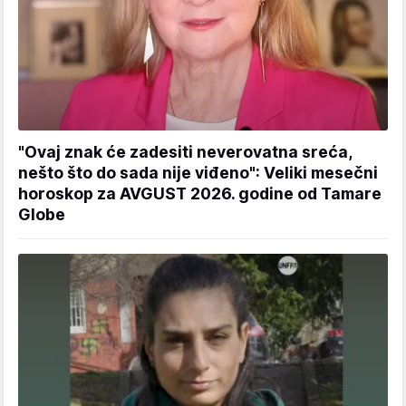
"Ovaj znak će zadesiti neverovatna sreća,
nešto što do sada nije viđeno": Veliki mesečni
horoskop za AVGUST 2026. godine od Tamare
Globe