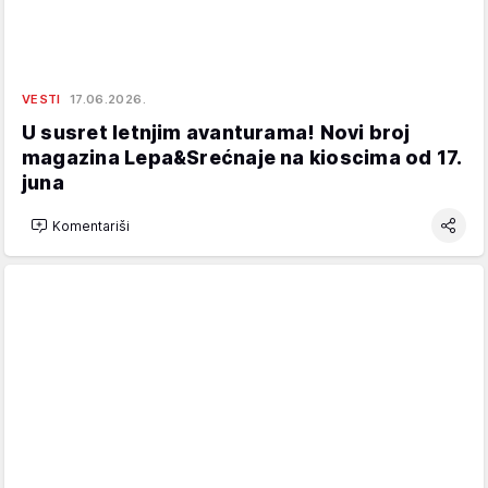
VESTI
17.06.2026.
U susret letnjim avanturama! Novi broj
magazina Lepa&Srećnaje na kioscima od 17.
juna
Komentariši