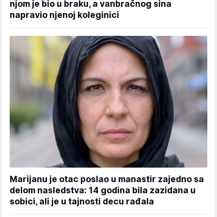
njom je bio u braku, a vanbračnog sina
napravio njenoj koleginici
Marijanu je otac poslao u manastir zajedno sa
delom nasledstva: 14 godina bila zazidana u
sobici, ali je u tajnosti decu rađala