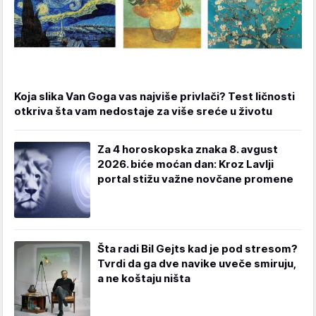
Koja slika Van Goga vas najviše privlači? Test ličnosti
otkriva šta vam nedostaje za više sreće u životu
Za 4 horoskopska znaka 8. avgust
2026. biće moćan dan: Kroz Lavlji
portal stižu važne novčane promene
Šta radi Bil Gejts kad je pod stresom?
Tvrdi da ga dve navike uveče smiruju,
a ne koštaju ništa