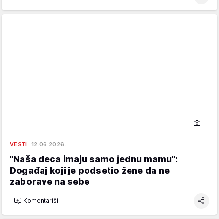
VESTI
12.06.2026.
"Naša deca imaju samo jednu mamu":
Događaj koji je podsetio žene da ne
zaborave na sebe
Komentariši