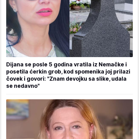
Dijana se posle 5 godina vratila iz Nemačke i
posetila ćerkin grob, kod spomenika joj prilazi
čovek i govori: "Znam devojku sa slike, udala
se nedavno"