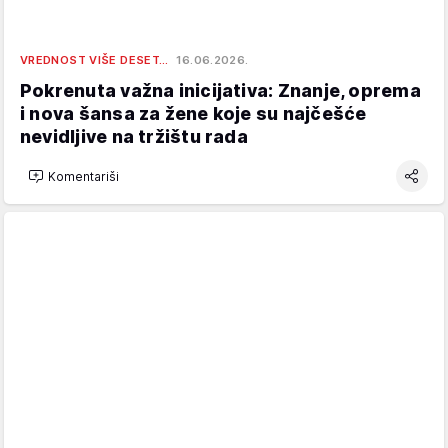
VREDNOST VIŠE DESET…
16.06.2026.
Pokrenuta važna inicijativa: Znanje, oprema
i nova šansa za žene koje su najčešće
nevidljive na tržištu rada
Komentariši