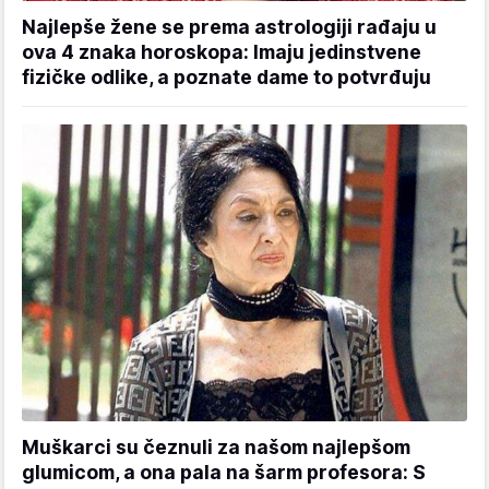
Najlepše žene se prema astrologiji rađaju u
ova 4 znaka horoskopa: Imaju jedinstvene
fizičke odlike, a poznate dame to potvrđuju
Muškarci su čeznuli za našom najlepšom
glumicom, a ona pala na šarm profesora: S