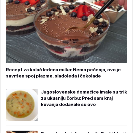
Recept za kolač ledena milka: Nema pečenja, ovo je
savršen spoj plazme, sladoleda i čokolade
Jugoslovenske domaćice imale su trik
za ukusniju čorbu: Pred sam kraj
kuvanja dodavale su ovo