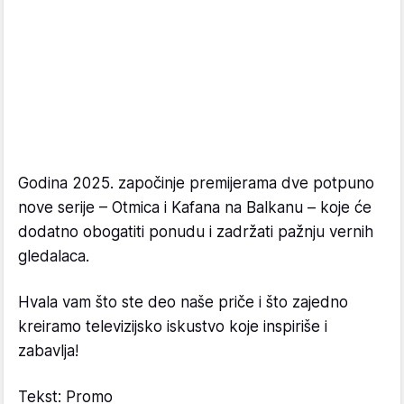
Godina 2025. započinje premijerama dve potpuno
nove serije – Otmica i Kafana na Balkanu – koje će
dodatno obogatiti ponudu i zadržati pažnju vernih
gledalaca.
Hvala vam što ste deo naše priče i što zajedno
kreiramo televizijsko iskustvo koje inspiriše i
zabavlja!
Tekst: Promo