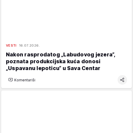
VESTI
16.07.2026.
Nakon rasprodatog „Labudovog jezera“,
poznata produkcijska kuća donosi
„Uspavanu lepoticu“ u Sava Centar
Komentariši