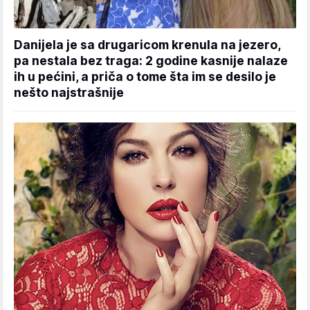
Danijela je sa drugaricom krenula na jezero,
pa nestala bez traga: 2 godine kasnije nalaze
ih u pećini, a priča o tome šta im se desilo je
nešto najstrašnije