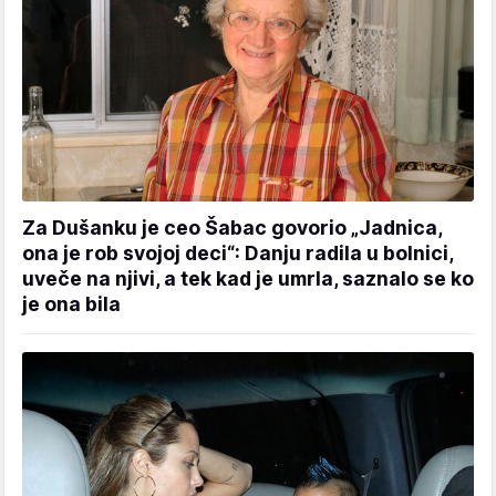
Za Dušanku je ceo Šabac govorio „Jadnica,
ona je rob svojoj deci“: Danju radila u bolnici,
uveče na njivi, a tek kad je umrla, saznalo se ko
je ona bila