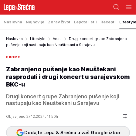
Naslovna
Najnovije
Zdrav život
Lepota i stil
Recepti
Lifestyl
Naslovna
Lifestyle
Vesti
Drugi koncert grupe Zabranjeno
pušenje koji nastupaju kao Neuštekani u Sarajevu
PROMO
Zabranjeno pušenje kao Neuštekani
rasprodali i drugi koncert u sarajevskom
BKC-u
Drugi koncert grupe Zabranjeno pušenje koji
nastupaju kao Neuštekani u Sarajevu
Objavljeno 27.12.2024. 11:50h
Dodajte Lepa & Srećna u vaš Google izbor