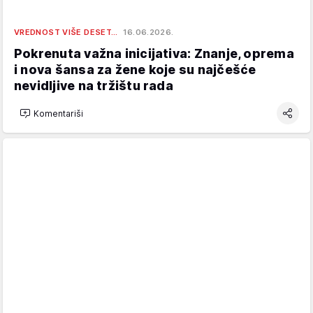
VREDNOST VIŠE DESET…
16.06.2026.
Pokrenuta važna inicijativa: Znanje, oprema
i nova šansa za žene koje su najčešće
nevidljive na tržištu rada
Komentariši