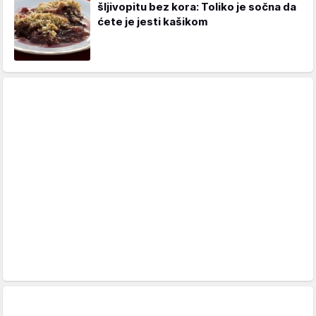
šljivopitu bez kora: Toliko je sočna da
ćete je jesti kašikom