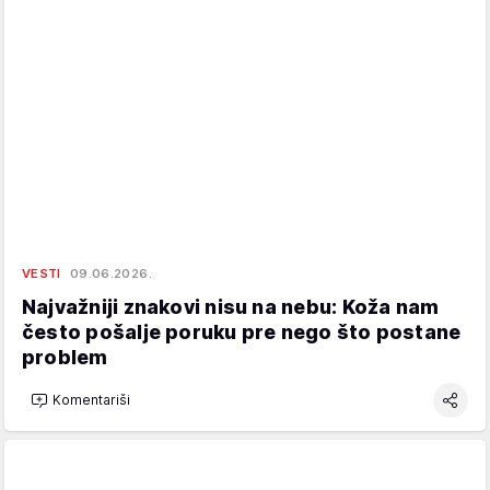
VESTI
09.06.2026.
Najvažniji znakovi nisu na nebu: Koža nam
često pošalje poruku pre nego što postane
problem
Komentariši