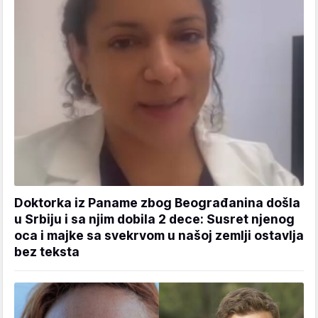
Doktorka iz Paname zbog Beograđanina došla
u Srbiju i sa njim dobila 2 dece: Susret njenog
oca i majke sa svekrvom u našoj zemlji ostavlja
bez teksta