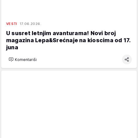
VESTI
17.06.2026.
U susret letnjim avanturama! Novi broj
magazina Lepa&Srećnaje na kioscima od 17.
juna
Komentariši