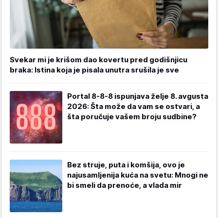
Svekar mi je krišom dao kovertu pred godišnjicu
braka: Istina koja je pisala unutra srušila je sve
Portal 8-8-8 ispunjava želje 8. avgusta
2026: Šta može da vam se ostvari, a
šta poručuje vašem broju sudbine?
Bez struje, puta i komšija, ovo je
najusamljenija kuća na svetu: Mnogi ne
bi smeli da prenoće, a vlada mir