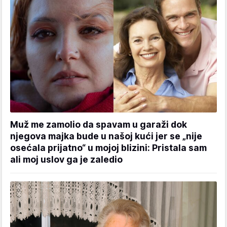
Muž me zamolio da spavam u garaži dok
njegova majka bude u našoj kući jer se „nije
osećala prijatno“ u mojoj blizini: Pristala sam
ali moj uslov ga je zaledio