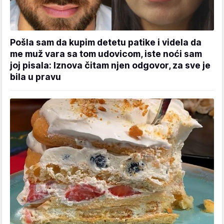
Pošla sam da kupim detetu patike i videla da
me muž vara sa tom udovicom, iste noći sam
joj pisala: Iznova čitam njen odgovor, za sve je
bila u pravu