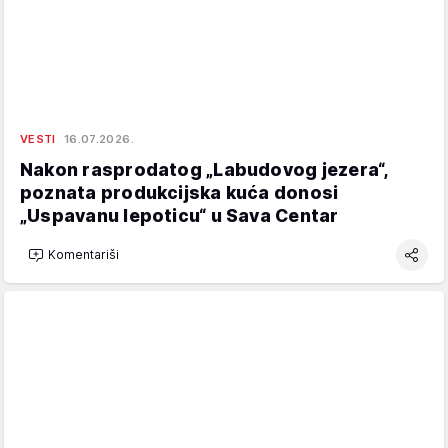
VESTI
16.07.2026.
Nakon rasprodatog „Labudovog jezera“,
poznata produkcijska kuća donosi
„Uspavanu lepoticu“ u Sava Centar
Komentariši