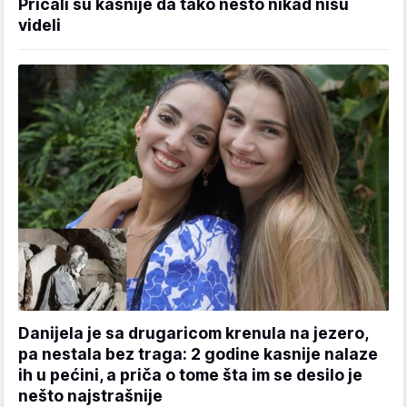
Pričali su kasnije da tako nešto nikad nisu
videli
Danijela je sa drugaricom krenula na jezero,
pa nestala bez traga: 2 godine kasnije nalaze
ih u pećini, a priča o tome šta im se desilo je
nešto najstrašnije