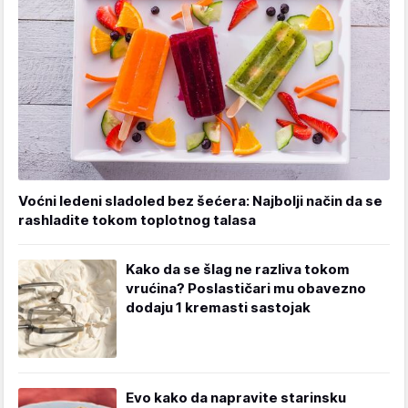
Voćni ledeni sladoled bez šećera: Najbolji način da se
rashladite tokom toplotnog talasa
Kako da se šlag ne razliva tokom
vrućina? Poslastičari mu obavezno
dodaju 1 kremasti sastojak
Evo kako da napravite starinsku