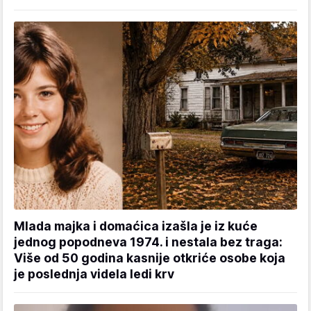
Mlada majka i domaćica izašla je iz kuće
jednog popodneva 1974. i nestala bez traga:
Više od 50 godina kasnije otkriće osobe koja
je poslednja videla ledi krv