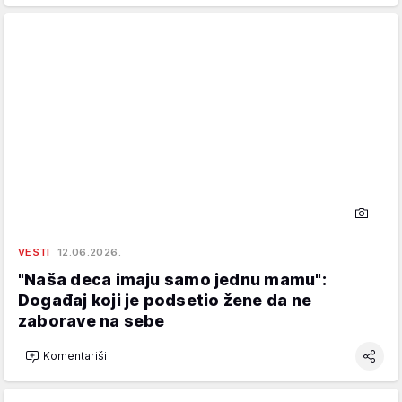
VESTI
12.06.2026.
"Naša deca imaju samo jednu mamu":
Događaj koji je podsetio žene da ne
zaborave na sebe
Komentariši