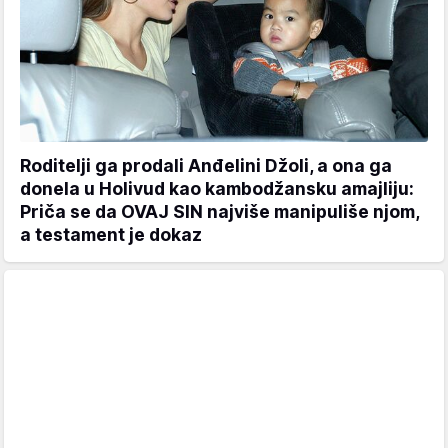
Roditelji ga prodali Anđelini Džoli, a ona ga
donela u Holivud kao kambodžansku amajliju:
Priča se da OVAJ SIN najviše manipuliše njom,
a testament je dokaz