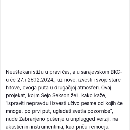
Neuštekani stižu u pravi čas, a u sarajevskom BKC-
u će 27. i 28.12.2024., uz nove, izvesti i svoje stare
hitove, ovoga puta u drugačijoj atmosferi. Ovaj
projekat, kojim Sejo Sekson želi, kako kaže,
"ispraviti nepravdu i izvesti uživo pesme od kojih će
mnoge, po prvi put, ugledati svetla pozornice",
nude Zabranjeno pušenje u unplugged verziji, na
akustičnim instrumentima, kao priču i emociju.