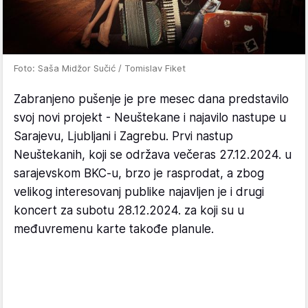
Foto: Saša Midžor Sučić / Tomislav Fiket
Zabranjeno pušenje je pre mesec dana predstavilo
svoj novi projekt - Neuštekane i najavilo nastupe u
Sarajevu, Ljubljani i Zagrebu. Prvi nastup
Neuštekanih, koji se održava večeras 27.12.2024. u
sarajevskom BKC-u, brzo je rasprodat, a zbog
velikog interesovanj publike najavljen je i drugi
koncert za subotu 28.12.2024. za koji su u
međuvremenu karte takođe planule.