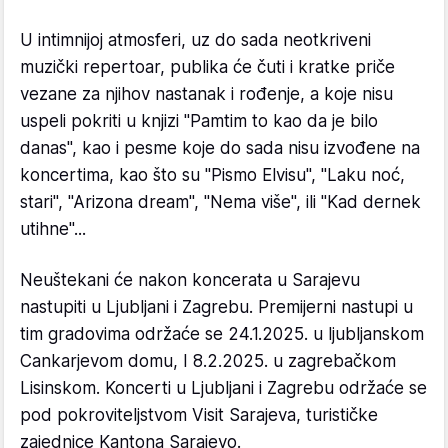
U intimnijoj atmosferi, uz do sada neotkriveni
muzički repertoar, publika će čuti i kratke priče
vezane za njihov nastanak i rođenje, a koje nisu
uspeli pokriti u knjizi "Pamtim to kao da je bilo
danas", kao i pesme koje do sada nisu izvođene na
koncertima, kao što su "Pismo Elvisu", "Laku noć,
stari", "Arizona dream", "Nema više", ili "Kad dernek
utihne"...
Neuštekani će nakon koncerata u Sarajevu
nastupiti u Ljubljani i Zagrebu. Premijerni nastupi u
tim gradovima održaće se 24.1.2025. u ljubljanskom
Cankarjevom domu, I 8.2.2025. u zagrebačkom
Lisinskom. Koncerti u Ljubljani i Zagrebu održaće se
pod pokroviteljstvom Visit Sarajeva, turističke
zajednice Kantona Sarajevo.