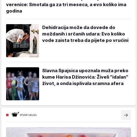
verenice: Smotala ga za tri meseca, a evo koliko ima
godina
Dehidracija može da dovede do
moždanih i srčanih udara: Evo koliko
vode zaista treba da pijete po vrućini
Slavna Spajsica upoznala muža preko
kume Harisa Džinovića: Živeli "idalan"
život, a onda isplivala sramna afera