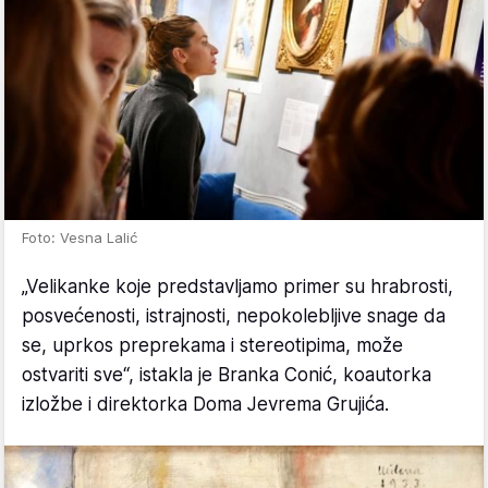
Foto: Vesna Lalić
„Velikanke koje predstavljamo primer su hrabrosti,
posvećenosti, istrajnosti, nepokolebljive snage da
se, uprkos preprekama i stereotipima, može
ostvariti sve“, istakla je Branka Conić, koautorka
izložbe i direktorka Doma Jevrema Grujića.