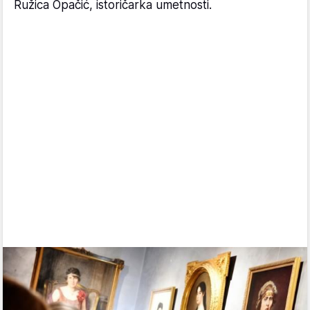
Ružica Opačić, istoričarka umetnosti.