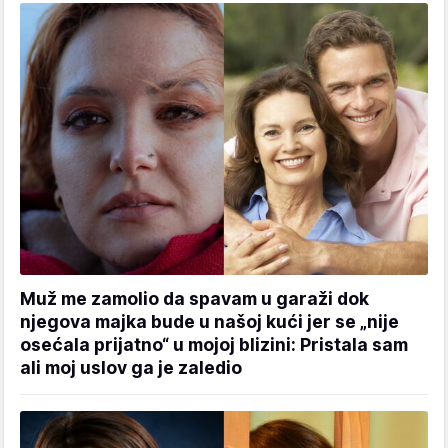
Muž me zamolio da spavam u garaži dok
njegova majka bude u našoj kući jer se „nije
osećala prijatno“ u mojoj blizini: Pristala sam
ali moj uslov ga je zaledio