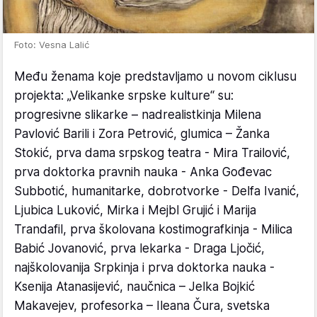
Foto: Vesna Lalić
Među ženama koje predstavljamo u novom ciklusu
projekta: „Velikanke srpske kulture“ su:
progresivne slikarke – nadrealistkinja Milena
Pavlović Barili i Zora Petrović, glumica – Žanka
Stokić, prva dama srpskog teatra - Mira Trailović,
prva doktorka pravnih nauka - Anka Gođevac
Subbotić, humanitarke, dobrotvorke - Delfa Ivanić,
Ljubica Luković, Mirka i Mejbl Grujić i Marija
Trandafil, prva školovana kostimografkinja - Milica
Babić Jovanović, prva lekarka - Draga Ljočić,
najškolovanija Srpkinja i prva doktorka nauka -
Ksenija Atanasijević, naučnica – Jelka Bojkić
Makavejev, profesorka – Ileana Čura, svetska