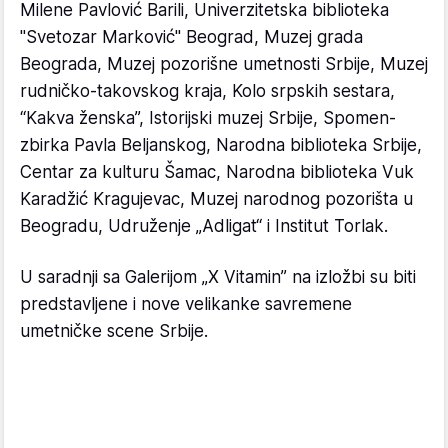
Milene Pavlović Barili, Univerzitetska biblioteka
"Svetozar Marković" Beograd, Muzej grada
Beograda, Muzej pozorišne umetnosti Srbije, Muzej
rudničko-takovskog kraja, Kolo srpskih sestara,
“Kakva ženska”, Istorijski muzej Srbije, Spomen-
zbirka Pavla Beljanskog, Narodna biblioteka Srbije,
Centar za kulturu Šamac, Narodna biblioteka Vuk
Karadžić Kragujevac, Muzej narodnog pozorišta u
Beogradu, Udruženje „Adligat“ i Institut Torlak.
U saradnji sa Galerijom „X Vitamin” na izložbi su biti
predstavljene i nove velikanke savremene
umetničke scene Srbije.