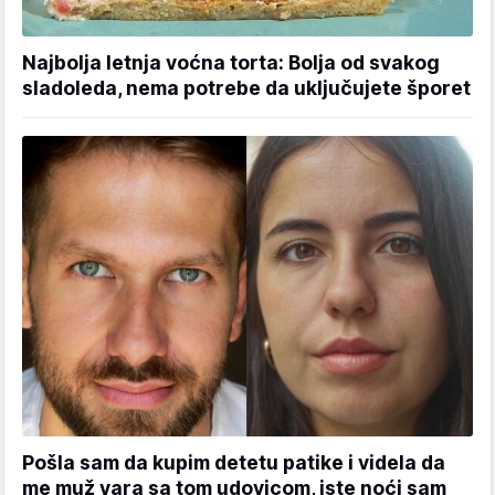
Najbolja letnja voćna torta: Bolja od svakog
sladoleda, nema potrebe da uključujete šporet
Pošla sam da kupim detetu patike i videla da
me muž vara sa tom udovicom, iste noći sam