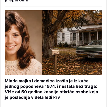
Mlada majka i domaćica izašla je iz kuće
jednog popodneva 1974. i nestala bez traga:
Više od 50 godina kasnije otkriće osobe koja
je poslednja videla ledi krv