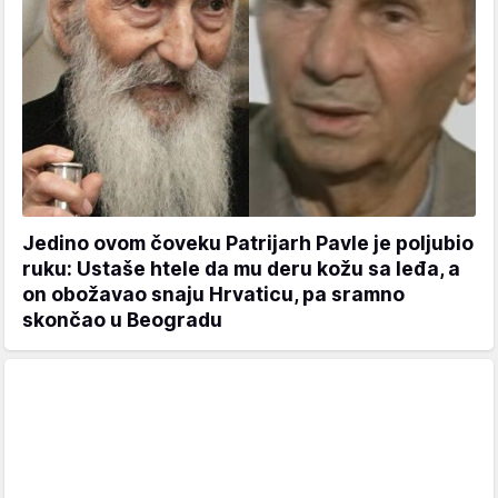
Jedino ovom čoveku Patrijarh Pavle je poljubio
ruku: Ustaše htele da mu deru kožu sa leđa, a
on obožavao snaju Hrvaticu, pa sramno
skončao u Beogradu