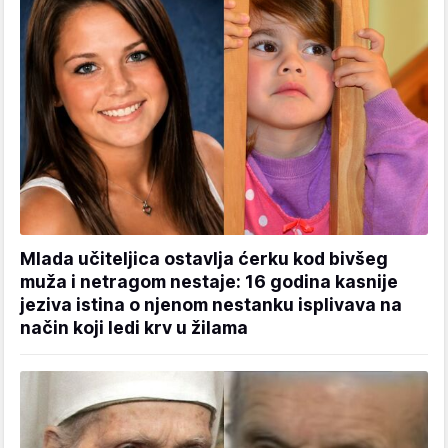
Mlada učiteljica ostavlja ćerku kod bivšeg
muža i netragom nestaje: 16 godina kasnije
jeziva istina o njenom nestanku isplivava na
način koji ledi krv u žilama