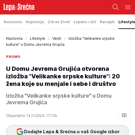
Naslovna
Najnovije
Zdrav život
Lepota i stil
Recepti
Lifestyl
Naslovna
Lifestyle
Vesti
Izložba "Velikanke srpske
kulture" u Domu Jevrema Grujića
PROMO
U Domu Jevrema Grujića otvorena
izložba "Velikanke srpske kulture": 20
žena koje su menjale i sebe i društvo
Izložba "Velikanke srpske kulture" u Domu
Jevrema Grujića
Objavljeno 14.11.2024. 17:13h
Dodajte Lepa & Srećna u vaš Google izbor