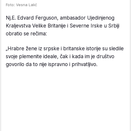
Foto: Vesna Lalić
Nj.E. Edvard Ferguson, ambasador Ujedinjenog
Kraljevstva Velike Britanije i Severne Irske u Srbiji
obratio se rečima:
„Hrabre žene iz srpske i britanske istorije su sledile
svoje plemenite ideale, čak i kada im je društvo
govorilo da to nije ispravno i prihvatljivo.