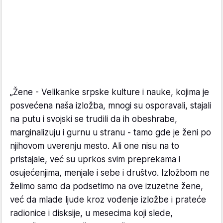
„Žene - Velikanke srpske kulture i nauke, kojima je
posvećena naša izložba, mnogi su osporavali, stajali
na putu i svojski se trudili da ih obeshrabe,
marginalizuju i gurnu u stranu - tamo gde je ženi po
njihovom uverenju mesto. Ali one nisu na to
pristajale, već su uprkos svim preprekama i
osujećenjima, menjale i sebe i društvo. Izložbom ne
želimo samo da podsetimo na ove izuzetne žene,
već da mlade ljude kroz vođenje izložbe i prateće
radionice i disksije, u mesecima koji slede,