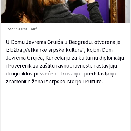
Foto: Vesna Lalić
U Domu Jevrema Grujića u Beogradu, otvorena je
izložba „Velikanke srpske kulture“, kojom Dom
Jevrema Grujića, Kancelarija za kulturnu diplomatiju
i Poverenik za zaštitu ravnopravnosti, nastavljaju
drugi ciklus posvećen otkrivanju i predstavljanju
znamenitih žena iz srpske istorije i kulture.