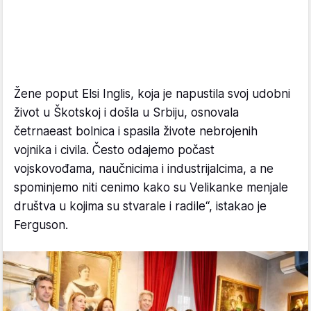
Žene poput Elsi Inglis, koja je napustila svoj udobni
život u Škotskoj i došla u Srbiju, osnovala
četrnaeast bolnica i spasila živote nebrojenih
vojnika i civila. Često odajemo počast
vojskovođama, naučnicima i industrijalcima, a ne
spominjemo niti cenimo kako su Velikanke menjale
društva u kojima su stvarale i radile“, istakao je
Ferguson.