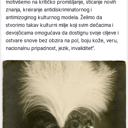
motivišemo na kritičko promišljanje, sticanje novih
znanja, kreiranje antidiskriminatornog i
antimizoginog kulturnog modela. Želimo da
stvorimo takav kulturni milje koji svim dečacima i
devojčicama omogućava da dostignu svoje ciljeve i
ostvare snove bez obzira na pol, boju kože, veru,
nacionalnu pripadnost, jezik, invaliditet“.