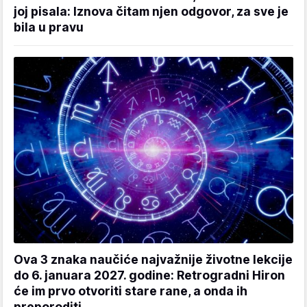
joj pisala: Iznova čitam njen odgovor, za sve je
bila u pravu
Ova 3 znaka naučiće najvažnije životne lekcije
do 6. januara 2027. godine: Retrogradni Hiron
će im prvo otvoriti stare rane, a onda ih
preporoditi