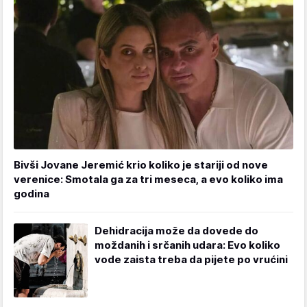
Bivši Jovane Jeremić krio koliko je stariji od nove
verenice: Smotala ga za tri meseca, a evo koliko ima
godina
Dehidracija može da dovede do
moždanih i srčanih udara: Evo koliko
vode zaista treba da pijete po vrućini