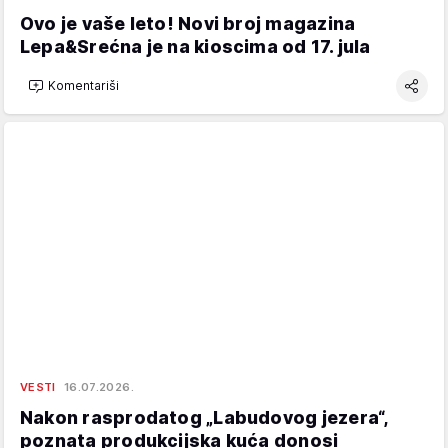
Ovo je vaše leto! Novi broj magazina
Lepa&Srećna je na kioscima od 17. jula
Komentariši
VESTI
16.07.2026.
Nakon rasprodatog „Labudovog jezera“,
poznata produkcijska kuća donosi