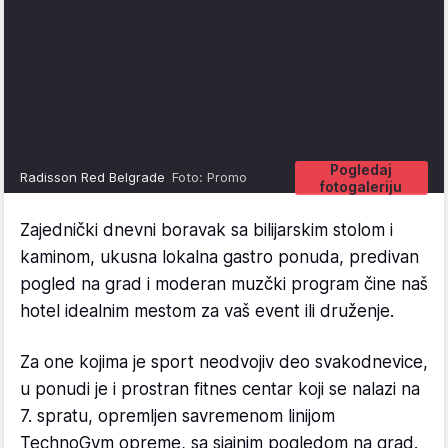
Pogledaj
Radisson Red Belgrade
Foto: Promo
fotogaleriju
Zajednički dnevni boravak sa bilijarskim stolom i
kaminom, ukusna lokalna gastro ponuda, predivan
pogled na grad i moderan muzčki program čine naš
hotel idealnim mestom za vaš event ili druženje.
Za one kojima je sport neodvojiv deo svakodnevice,
u ponudi je i prostran fitnes centar koji se nalazi na
7. spratu, opremljen savremenom linijom
TechnoGym opreme, sa sjajnim pogledom na grad.