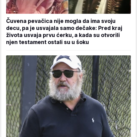
Čuvena pevačica nije mogla da ima svoju
decu, pa je usvajala samo dečake: Pred kraj
života usvaja prvu ćerku, a kada su otvorili
njen testament ostali su u šoku