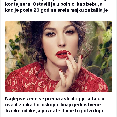
kontejnera: Ostavili je u bolnici kao bebu, a
kad je posle 26 godina srela majku zažalila je
Najlepše žene se prema astrologiji rađaju u
ova 4 znaka horoskopa: Imaju jedinstvene
fizičke odlike, a poznate dame to potvrđuju