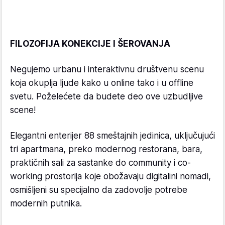
FILOZOFIJA KONEKCIJE I ŠEROVANJA
Negujemo urbanu i interaktivnu društvenu scenu
koja okuplja ljude kako u online tako i u offline
svetu. Poželećete da budete deo ove uzbudljive
scene!
Elegantni enterijer 88 smeštajnih jedinica, uključujući
tri apartmana, preko modernog restorana, bara,
praktičnih sali za sastanke do community i co-
working prostorija koje obožavaju digitalini nomadi,
osmišljeni su specijalno da zadovolje potrebe
modernih putnika.