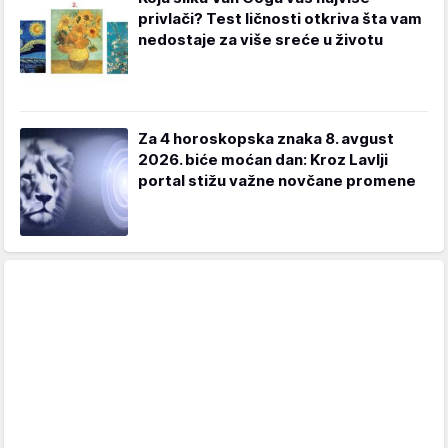
privlači? Test ličnosti otkriva šta vam
nedostaje za više sreće u životu
Za 4 horoskopska znaka 8. avgust
2026. biće moćan dan: Kroz Lavlji
portal stižu važne novčane promene