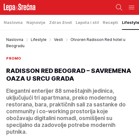
Naslovna
Najnovije
Zdrav život
Lepota i stil
Recepti
Lifestyl
Naslovna
Lifestyle
Vesti
Otvoren Radisson Red hotel u
Beogradu
PROMO
RADISSON RED BEOGRAD – SAVREMENA
OAZA U SRCU GRADA
Elegantni enterijer 88 smeštajnih jedinica,
uključujući tri apartmana, preko modernog
restorana, bara, praktičnih sali za sastanke do
community i co-working prostorija koje
obožavaju digitalini nomadi, osmišljeni su
specijalno da zadovolje potrebe modernih
putnika.