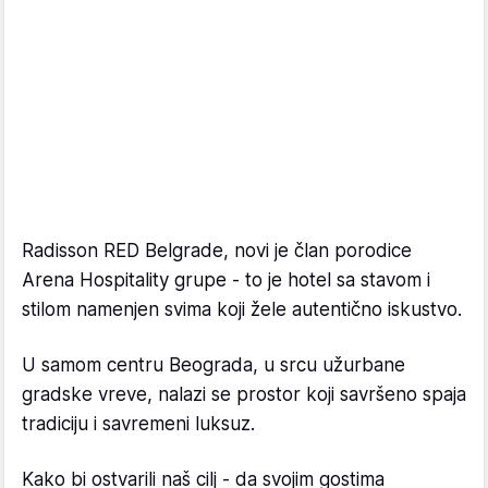
Radisson RED Belgrade, novi je član porodice
Arena Hospitality grupe - to je hotel sa stavom i
stilom namenjen svima koji žele autentično iskustvo.
U samom centru Beograda, u srcu užurbane
gradske vreve, nalazi se prostor koji savršeno spaja
tradiciju i savremeni luksuz.
Kako bi ostvarili naš cilj - da svojim gostima