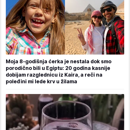
Moja 8-godišnja ćerka je nestala dok smo
porodično bili u Egiptu: 20 godina kasnije
dobijam razglednicu iz Kaira, a reči na
poleđini mi lede krv u žilama