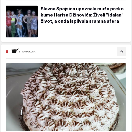
Slavna Spajsica upoznala muža preko
kume Harisa Džinovića: Živeli "idalan"
život, a onda isplivala sramna afera