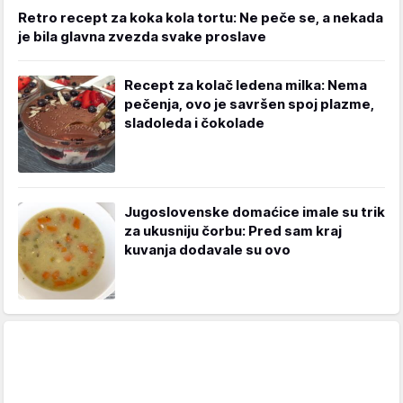
Retro recept za koka kola tortu: Ne peče se, a nekada
je bila glavna zvezda svake proslave
Recept za kolač ledena milka: Nema
pečenja, ovo je savršen spoj plazme,
sladoleda i čokolade
Jugoslovenske domaćice imale su trik
za ukusniju čorbu: Pred sam kraj
kuvanja dodavale su ovo