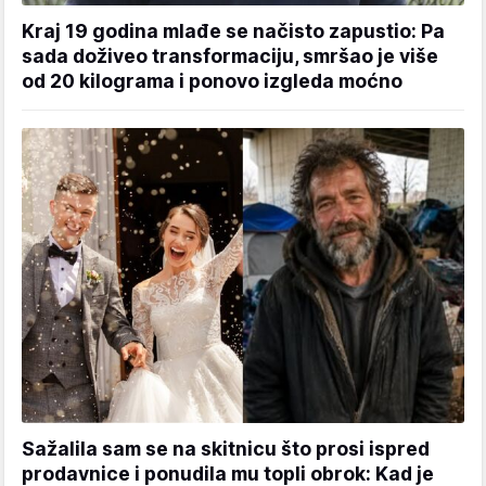
Kraj 19 godina mlađe se načisto zapustio: Pa
sada doživeo transformaciju, smršao je više
od 20 kilograma i ponovo izgleda moćno
Sažalila sam se na skitnicu što prosi ispred
prodavnice i ponudila mu topli obrok: Kad je