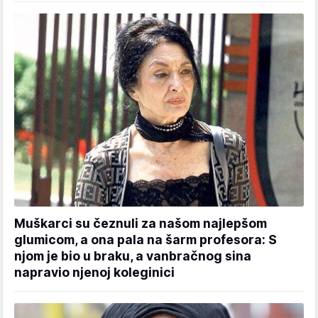
Muškarci su čeznuli za našom najlepšom
glumicom, a ona pala na šarm profesora: S
njom je bio u braku, a vanbračnog sina
napravio njenoj koleginici