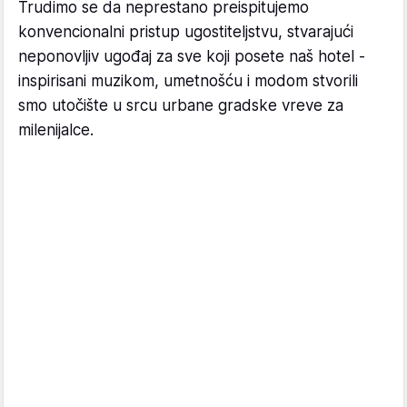
Trudimo se da neprestano preispitujemo
konvencionalni pristup ugostiteljstvu, stvarajući
neponovljiv ugođaj za sve koji posete naš hotel -
inspirisani muzikom, umetnošću i modom stvorili
smo utočište u srcu urbane gradske vreve za
milenijalce.