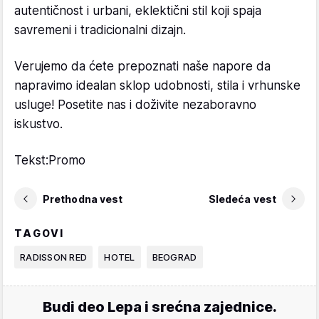
autentičnost i urbani, eklektični stil koji spaja
savremeni i tradicionalni dizajn.
Verujemo da ćete prepoznati naše napore da
napravimo idealan sklop udobnosti, stila i vrhunske
usluge! Posetite nas i doživite nezaboravno
iskustvo.
Tekst:Promo
Prethodna vest
Sledeća vest
TAGOVI
RADISSON RED
HOTEL
BEOGRAD
Budi deo Lepa i srećna zajednice.