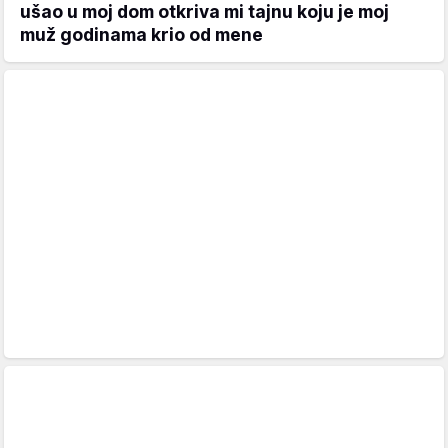
ušao u moj dom otkriva mi tajnu koju je moj
muž godinama krio od mene