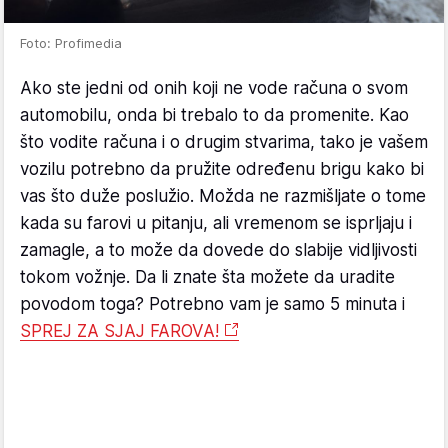
Foto: Profimedia
Ako ste jedni od onih koji ne vode računa o svom
automobilu, onda bi trebalo to da promenite. Kao
što vodite računa i o drugim stvarima, tako je vašem
vozilu potrebno da pružite određenu brigu kako bi
vas što duže poslužio. Možda ne razmišljate o tome
kada su farovi u pitanju, ali vremenom se isprljaju i
zamagle, a to može da dovede do slabije vidljivosti
tokom vožnje. Da li znate šta možete da uradite
povodom toga? Potrebno vam je samo 5 minuta i
SPREJ ZA SJAJ FAROVA!