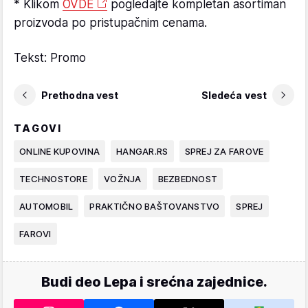
* Klikom
OVDE
pogledajte kompletan asortiman
proizvoda po pristupačnim cenama.
Tekst: Promo
Prethodna vest
Sledeća vest
TAGOVI
ONLINE KUPOVINA
HANGAR.RS
SPREJ ZA FAROVE
TECHNOSTORE
VOŽNJA
BEZBEDNOST
AUTOMOBIL
PRAKTIČNO BAŠTOVANSTVO
SPREJ
FAROVI
Budi deo Lepa i srećna zajednice.