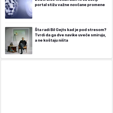
portal stižu važne novčane promene
Šta radi Bil Gejts kad je pod stresom?
Tvrdi da ga dve navike uveče smiruju,
a ne koštaju ništa