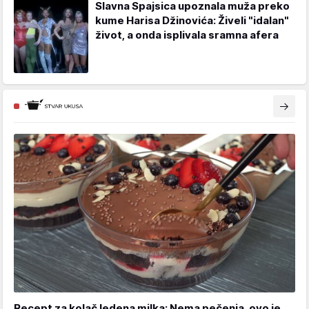
Slavna Spajsica upoznala muža preko
kume Harisa Džinovića: Živeli "idalan"
život, a onda isplivala sramna afera
Recept za kolač ledena milka: Nema pečenja, ovo je