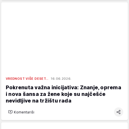
VREDNOST VIŠE DESET…
16.06.2026.
Pokrenuta važna inicijativa: Znanje, oprema
i nova šansa za žene koje su najčešće
nevidljive na tržištu rada
Komentariši