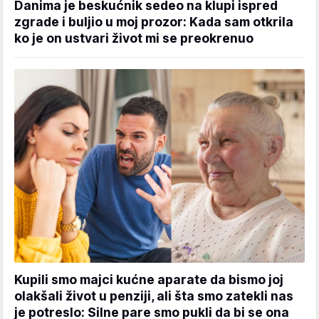
Danima je beskućnik sedeo na klupi ispred
zgrade i buljio u moj prozor: Kada sam otkrila
ko je on ustvari život mi se preokrenuo
Kupili smo majci kućne aparate da bismo joj
olakšali život u penziji, ali šta smo zatekli nas
je potreslo: Silne pare smo pukli da bi se ona