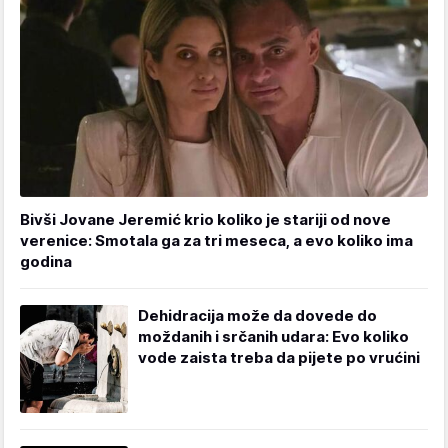
Bivši Jovane Jeremić krio koliko je stariji od nove
verenice: Smotala ga za tri meseca, a evo koliko ima
godina
Dehidracija može da dovede do
moždanih i srčanih udara: Evo koliko
vode zaista treba da pijete po vrućini