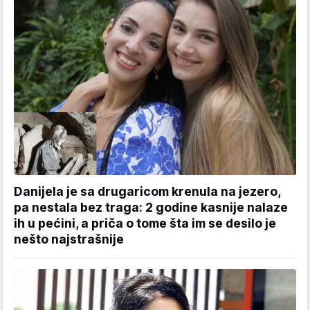
Danijela je sa drugaricom krenula na jezero,
pa nestala bez traga: 2 godine kasnije nalaze
ih u pećini, a priča o tome šta im se desilo je
nešto najstrašnije