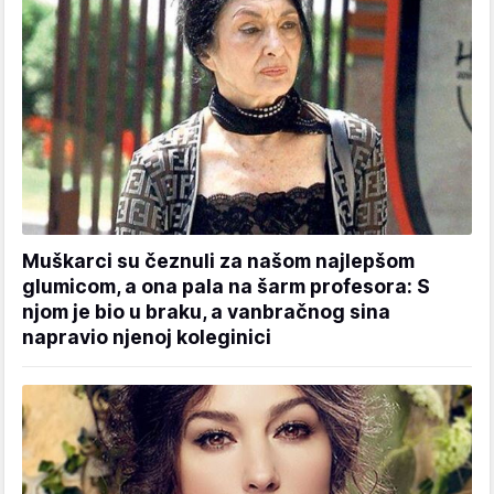
Muškarci su čeznuli za našom najlepšom
glumicom, a ona pala na šarm profesora: S
njom je bio u braku, a vanbračnog sina
napravio njenoj koleginici