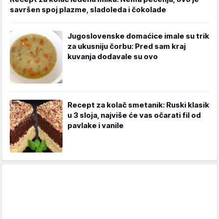
savršen spoj plazme, sladoleda i čokolade
Jugoslovenske domaćice imale su trik
za ukusniju čorbu: Pred sam kraj
kuvanja dodavale su ovo
Recept za kolač smetanik: Ruski klasik
u 3 sloja, najviše će vas očarati fil od
pavlake i vanile