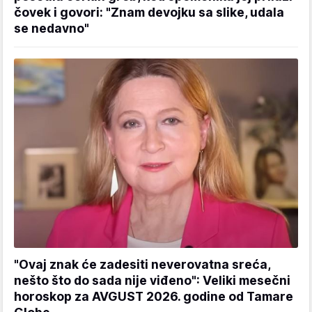
čovek i govori: "Znam devojku sa slike, udala
se nedavno"
"Ovaj znak će zadesiti neverovatna sreća,
nešto što do sada nije viđeno": Veliki mesečni
horoskop za AVGUST 2026. godine od Tamare