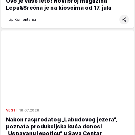
Ovo je vaše leto! Novi broj magazina
Lepa&Srećna je na kioscima od 17. jula
Komentariši
VESTI
16.07.2026.
Nakon rasprodatog „Labudovog jezera“,
poznata produkcijska kuća donosi
„Uspavanu lepoticu“ u Sava Centar