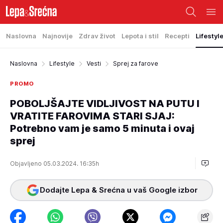
Naslovna
Najnovije
Zdrav život
Lepota i stil
Recepti
Lifestyl
Naslovna
Lifestyle
Vesti
Sprej za farove
PROMO
POBOLJŠAJTE VIDLJIVOST NA PUTU I
VRATITE FAROVIMA STARI SJAJ:
Potrebno vam je samo 5 minuta i ovaj
sprej
Objavljeno 05.03.2024. 16:35h
Dodajte Lepa & Srećna u vaš Google izbor