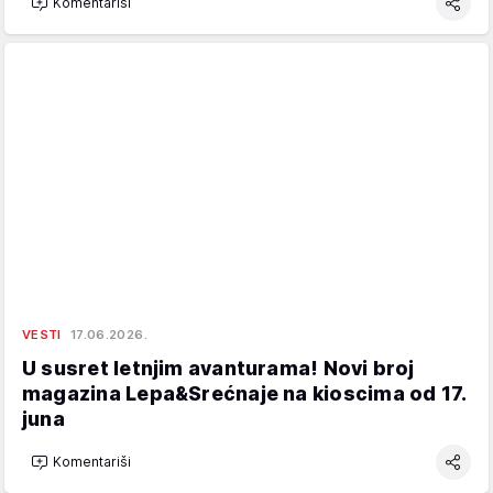
Komentariši
VESTI
17.06.2026.
U susret letnjim avanturama! Novi broj
magazina Lepa&Srećnaje na kioscima od 17.
juna
Komentariši