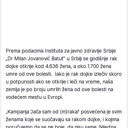
Prema podacima Instituta za javno zdravlje Srbije
„Dr Milan Jovanović Batut” u Srbiji se godišnje rak
dojke otkrije kod 4.636 žena, a oko 1.700 žena
umre od ove bolesti. Iako je rak dojke izlečiv skoro
u potpunosti ako se otkrije i leči na vreme, naša
zemlja je po broju umrlih žena od ove bolesti na
vodećem mestu u Evropi.
„Kampanja ‘Jača sam od (m)raka!’ posvećena je svim
ženama koje se suočavaju sa rakom dojke, i kojima
poručujemo da se ne boje, da nisu same. Nijedna