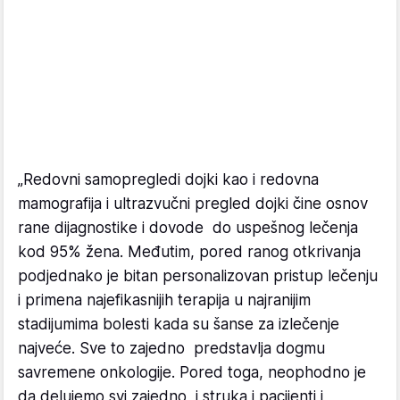
„Redovni samopregledi dojki kao i redovna
mamografija i ultrazvučni pregled dojki čine osnov
rane dijagnostike i dovode do uspešnog lečenja
kod 95% žena. Međutim, pored ranog otkrivanja
podjednako je bitan personalizovan pristup lečenju
i primena najefikasnijih terapija u najranijim
stadijumima bolesti kada su šanse za izlečenje
najveće. Sve to zajedno predstavlja dogmu
savremene onkologije. Pored toga, neophodno je
da delujemo svi zajedno, i struka i pacijenti i