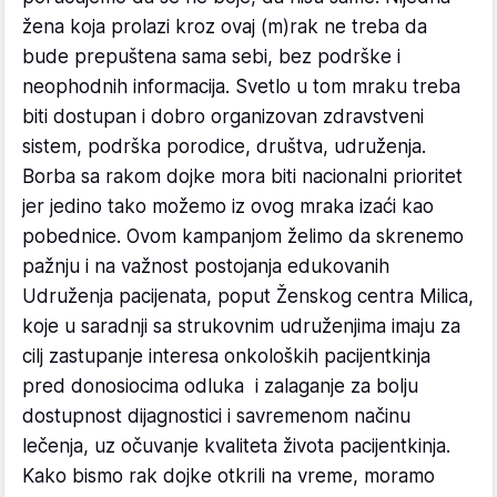
žena koja prolazi kroz ovaj (m)rak ne treba da
bude prepuštena sama sebi, bez podrške i
neophodnih informacija. Svetlo u tom mraku treba
biti dostupan i dobro organizovan zdravstveni
sistem, podrška porodice, društva, udruženja.
Borba sa rakom dojke mora biti nacionalni prioritet
jer jedino tako možemo iz ovog mraka izaći kao
pobednice. Ovom kampanjom želimo da skrenemo
pažnju i na važnost postojanja edukovanih
Udruženja pacijenata, poput Ženskog centra Milica,
koje u saradnji sa strukovnim udruženjima imaju za
cilj zastupanje interesa onkoloških pacijentkinja
pred donosiocima odluka i zalaganje za bolju
dostupnost dijagnostici i savremenom načinu
lečenja, uz očuvanje kvaliteta života pacijentkinja.
Kako bismo rak dojke otkrili na vreme, moramo