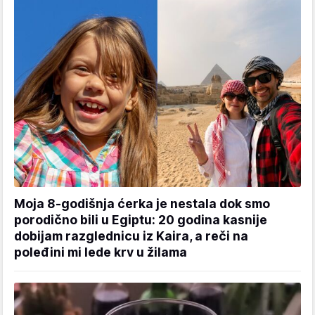
Moja 8-godišnja ćerka je nestala dok smo
porodično bili u Egiptu: 20 godina kasnije
dobijam razglednicu iz Kaira, a reči na
poleđini mi lede krv u žilama