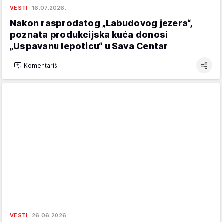
VESTI
16.07.2026.
Nakon rasprodatog „Labudovog jezera“,
poznata produkcijska kuća donosi
„Uspavanu lepoticu“ u Sava Centar
Komentariši
VESTI
26.06.2026.