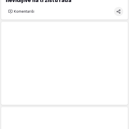
nevidljive na tržištu rada
Komentariši