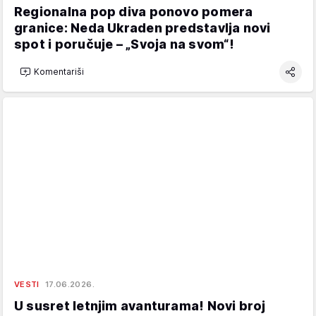
Regionalna pop diva ponovo pomera
granice: Neda Ukraden predstavlja novi
spot i poručuje – „Svoja na svom“!
Komentariši
VESTI
17.06.2026.
U susret letnjim avanturama! Novi broj