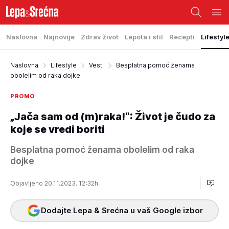
Naslovna
Najnovije
Zdrav život
Lepota i stil
Recepti
Lifestyl
Naslovna
Lifestyle
Vesti
Besplatna pomoć ženama
obolelim od raka dojke
PROMO
„Jača sam od (m)raka!“: Život je čudo za
koje se vredi boriti
Besplatna pomoć ženama obolelim od raka
dojke
Objavljeno 20.11.2023. 12:32h
Dodajte Lepa & Srećna u vaš Google izbor