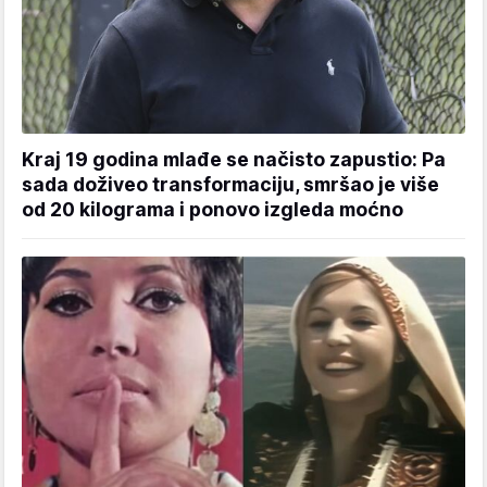
Kraj 19 godina mlađe se načisto zapustio: Pa
sada doživeo transformaciju, smršao je više
od 20 kilograma i ponovo izgleda moćno