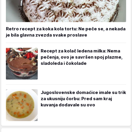
Retro recept za koka kola tortu: Ne peče se, a nekada
je bila glavna zvezda svake proslave
Recept za kolač ledena milka: Nema
pečenja, ovo je savršen spoj plazme,
sladoleda i čokolade
Jugoslovenske domaćice imale su trik
za ukusniju čorbu: Pred sam kraj
kuvanja dodavale su ovo