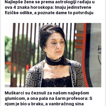
Najlepše žene se prema astrologiji rađaju u
ova 4 znaka horoskopa: Imaju jedinstvene
fizičke odlike, a poznate dame to potvrđuju
Muškarci su čeznuli za našom najlepšom
glumicom, a ona pala na šarm profesora: S
njom je bio u braku, a vanbračnog sina