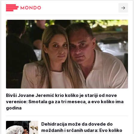
Bivši Jovane Jeremić krio koliko je stariji od nove
verenice: Smotala ga za tri meseca, a evo koliko ima
godina
Dehidracija može da dovede do
moždanih i srčanih udara: Evo koliko