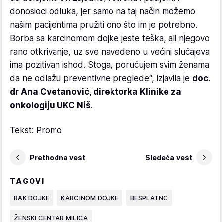
donosioci odluka, jer samo na taj način možemo
našim pacijentima pružiti ono što im je potrebno.
Borba sa karcinomom dojke jeste teška, ali njegovo
rano otkrivanje, uz sve navedeno u većini slučajeva
ima pozitivan ishod. Stoga, poručujem svim ženama
da ne odlažu preventivne preglede“, izjavila je
doc.
dr Ana Cvetanović, direktorka Klinike za
onkologiju UKC Niš
.
Tekst: Promo
Prethodna vest
Sledeća vest
TAGOVI
RAK DOJKE
KARCINOM DOJKE
BESPLATNO
ŽENSKI CENTAR MILICA