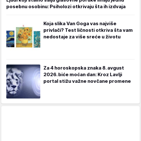
posebnu osobinu: Psiholozi otkrivaju šta ih izdvaja
Koja slika Van Goga vas najviše
privlači? Test ličnosti otkriva šta vam
nedostaje za više sreće u životu
Za 4 horoskopska znaka 8. avgust
2026. biće moćan dan: Kroz Lavlji
portal stižu važne novčane promene