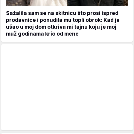
Sažalila sam se na skitnicu što prosi ispred
prodavnice i ponudila mu topli obrok: Kad je
ušao u moj dom otkriva mi tajnu koju je moj
muž godinama krio od mene