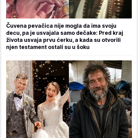
Čuvena pevačica nije mogla da ima svoju
decu, pa je usvajala samo dečake: Pred kraj
života usvaja prvu ćerku, a kada su otvorili
njen testament ostali su u šoku