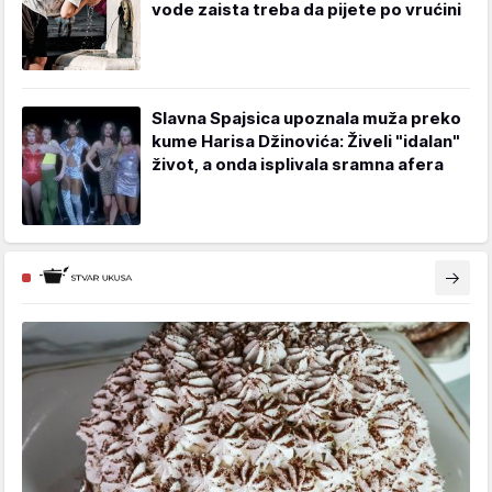
vode zaista treba da pijete po vrućini
Slavna Spajsica upoznala muža preko
kume Harisa Džinovića: Živeli "idalan"
život, a onda isplivala sramna afera