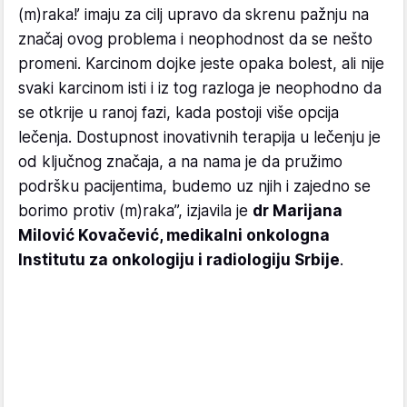
(m)raka!’ imaju za cilj upravo da skrenu pažnju na
značaj ovog problema i neophodnost da se nešto
promeni. Karcinom dojke jeste opaka bolest, ali nije
svaki karcinom isti i iz tog razloga je neophodno da
se otkrije u ranoj fazi, kada postoji više opcija
lečenja. Dostupnost inovativnih terapija u lečenju je
od ključnog značaja, a na nama je da pružimo
podršku pacijentima, budemo uz njih i zajedno se
borimo protiv (m)raka”, izjavila je
dr Marijana
Milović Kovačević, medikalni onkolog
na
Institutu za onkologiju i radiologiju Srbije
.