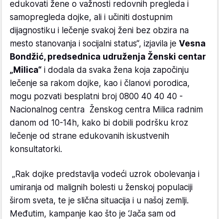
edukovati žene o važnosti redovnih pregleda i
samopregleda dojke, ali i učiniti dostupnim
dijagnostiku i lečenje svakoj ženi bez obzira na
mesto stanovanja i socijalni status“, izjavila je
Vesna
Bondžić, predsednica udruženja Ženski centar
„Milica“
i dodala da svaka žena koja započinju
lečenje sa rakom dojke, kao i članovi porodica,
mogu pozvati besplatni broj 0800 40 40 40 -
Nacionalnog centra Ženskog centra Milica radnim
danom od 10-14h, kako bi dobili podršku kroz
lečenje od strane edukovanih iskustvenih
konsultatorki.
„Rak dojke predstavlja vodeći uzrok obolevanja i
umiranja od malignih bolesti u ženskoj populaciji
širom sveta, te je slična situacija i u našoj zemlji.
Međutim, kampanje kao što je ‘Jača sam od