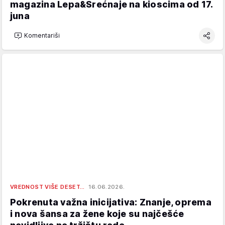
magazina Lepa&Srećnaje na kioscima od 17.
juna
Komentariši
VREDNOST VIŠE DESET…
16.06.2026.
Pokrenuta važna inicijativa: Znanje, oprema
i nova šansa za žene koje su najčešće