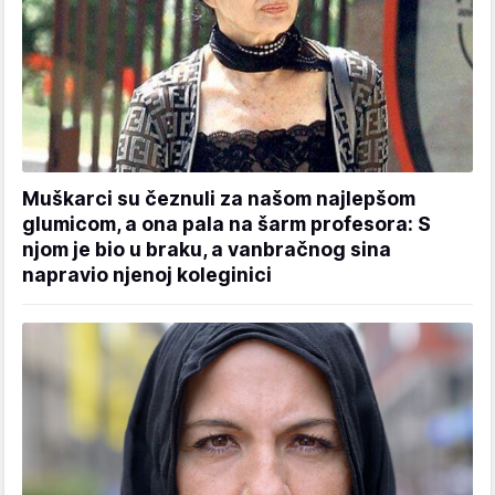
Muškarci su čeznuli za našom najlepšom
glumicom, a ona pala na šarm profesora: S
njom je bio u braku, a vanbračnog sina
napravio njenoj koleginici