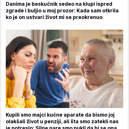
Danima je beskućnik sedeo na klupi ispred
zgrade i buljio u moj prozor: Kada sam otkrila
ko je on ustvari život mi se preokrenuo
Kupili smo majci kućne aparate da bismo joj
olakšali život u penziji, ali šta smo zatekli nas
je potreslo: Silne pare smo pukli da bi se ona