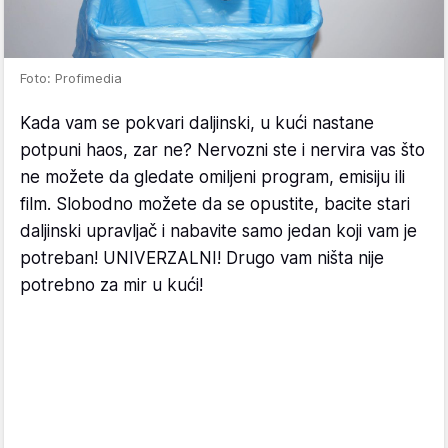
Foto: Profimedia
Kada vam se pokvari daljinski, u kući nastane
potpuni haos, zar ne? Nervozni ste i nervira vas što
ne možete da gledate omiljeni program, emisiju ili
film. Slobodno možete da se opustite, bacite stari
daljinski upravljač i nabavite samo jedan koji vam je
potreban! UNIVERZALNI! Drugo vam ništa nije
potrebno za mir u kući!