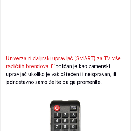
Univerzalni daljinski upravljač (SMART) za TV više
različitih brendova
odličan je kao zamenski
upravljač ukoliko je vaš oštećen ili neispravan, ili
jednostavno samo želite da ga promenite.