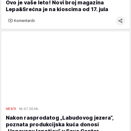
Ovo je vaše leto! Novi broj magazina
Lepa&Srećna je na kioscima od 17. jula
Komentariši
VESTI
16.07.2026.
Nakon rasprodatog „Labudovog jezera“,
poznata produkcijska kuća donosi