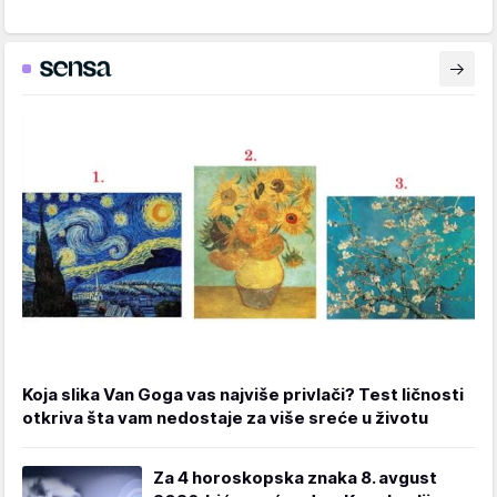
Koja slika Van Goga vas najviše privlači? Test ličnosti
otkriva šta vam nedostaje za više sreće u životu
Za 4 horoskopska znaka 8. avgust