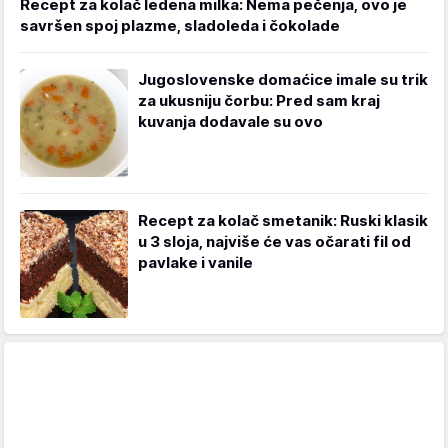
Recept za kolač ledena milka: Nema pečenja, ovo je
savršen spoj plazme, sladoleda i čokolade
Jugoslovenske domaćice imale su trik
za ukusniju čorbu: Pred sam kraj
kuvanja dodavale su ovo
Recept za kolač smetanik: Ruski klasik
u 3 sloja, najviše će vas očarati fil od
pavlake i vanile