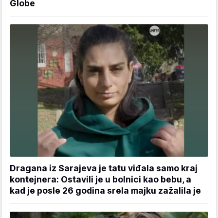
Globe
Dragana iz Sarajeva je tatu viđala samo kraj
kontejnera: Ostavili je u bolnici kao bebu, a
kad je posle 26 godina srela majku zažalila je