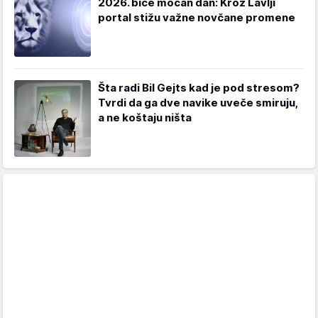
2026. biće moćan dan: Kroz Lavlji
portal stižu važne novčane promene
Šta radi Bil Gejts kad je pod stresom?
Tvrdi da ga dve navike uveče smiruju,
a ne koštaju ništa