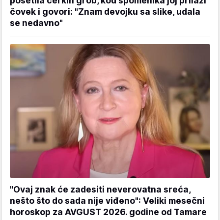
posetila ćerkin grob, kod spomenika joj prilazi
čovek i govori: "Znam devojku sa slike, udala
se nedavno"
"Ovaj znak će zadesiti neverovatna sreća,
nešto što do sada nije viđeno": Veliki mesečni
horoskop za AVGUST 2026. godine od Tamare