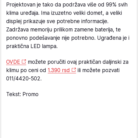
Projektovan je tako da podržava više od 99% svih
klima uređaja. Ima izuzetno veliki domet, a veliki
displej prikazuje sve potrebne informacije.
Zadržava memoriju prilikom zamene baterija, te
ponovno podešavanje nije potrebno. Ugrađena je i
praktična LED lampa.
OVDE
možete poručiti ovaj praktičan daljinski za
klimu po ceni od
1.390 rsd
ili možete pozvati
011/4420-502.
Tekst: Promo