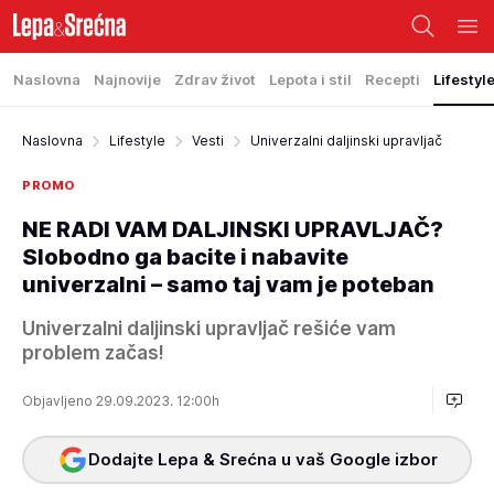
Naslovna
Najnovije
Zdrav život
Lepota i stil
Recepti
Lifestyl
Naslovna
Lifestyle
Vesti
Univerzalni daljinski upravljač
PROMO
NE RADI VAM DALJINSKI UPRAVLJAČ?
Slobodno ga bacite i nabavite
univerzalni – samo taj vam je poteban
Univerzalni daljinski upravljač rešiće vam
problem začas!
Objavljeno 29.09.2023. 12:00h
Dodajte Lepa & Srećna u vaš Google izbor