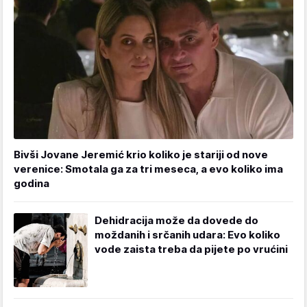
Bivši Jovane Jeremić krio koliko je stariji od nove
verenice: Smotala ga za tri meseca, a evo koliko ima
godina
Dehidracija može da dovede do
moždanih i srčanih udara: Evo koliko
vode zaista treba da pijete po vrućini