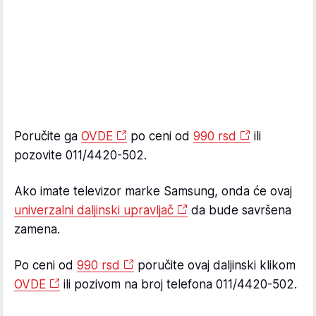
Poručite ga
OVDE
po ceni od
990 rsd
ili
pozovite 011/4420-502.
Ako imate televizor marke Samsung, onda će ovaj
univerzalni daljinski upravljač
da bude savršena
zamena.
Po ceni od
990 rsd
poručite ovaj daljinski klikom
OVDE
ili pozivom na broj telefona 011/4420-502.