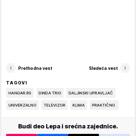
Prethodna vest
Sledeća vest
TAGOVI
HANGAR.RS
DINDA TRIO
DALJINSKI UPRAVLJAČ
UNIVERZALNO
TELEVIZOR
KLIMA
PRAKTIČNO
Budi deo Lepa i srećna zajednice.