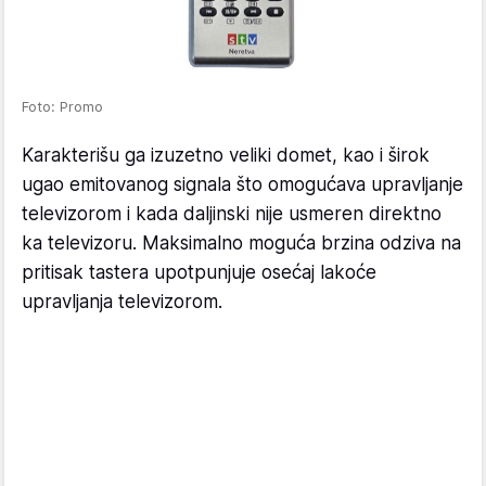
Foto: Promo
Karakterišu ga izuzetno veliki domet, kao i širok
ugao emitovanog signala što omogućava upravljanje
televizorom i kada daljinski nije usmeren direktno
ka televizoru. Maksimalno moguća brzina odziva na
pritisak tastera upotpunjuje osećaj lakoće
upravljanja televizorom.