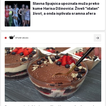
Slavna Spajsica upoznala muža preko
kume Harisa Džinovića: Živeli "idalan"
život, a onda isplivala sramna afera