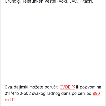
Grundig, Telefunken Vestel (Vox), JVC, Hitachi.
Ovaj daljinski možete poručiti
OVDE
ili pozivom na
011/4420-502 svakog radnog dana po ceni od
990
rsd
.