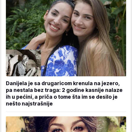
Danijela je sa drugaricom krenula na jezero,
pa nestala bez traga: 2 godine kasnije nalaze
ih u pećini, a priča o tome šta im se desilo je
nešto najstrašnije