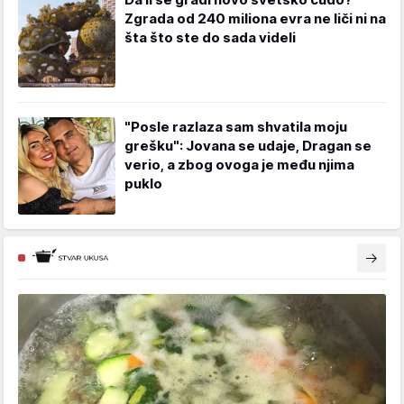
Zgrada od 240 miliona evra ne liči ni na
šta što ste do sada videli
"Posle razlaza sam shvatila moju
grešku": Jovana se udaje, Dragan se
verio, a zbog ovoga je među njima
puklo