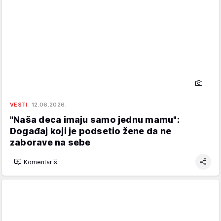
VESTI
12.06.2026.
"Naša deca imaju samo jednu mamu":
Događaj koji je podsetio žene da ne
zaborave na sebe
Komentariši