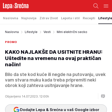
Naslovna
Najnovije
Zdrav život
Lepota i stil
Recepti
Lifestyl
Naslovna
Lifestyle
Vesti
Mini električni secko
PROMO
KAKO NAJLAKŠE DA USITNITE HRANU:
Uštedite na vremenu na ovaj praktičan
način!
Bilo da ste kod kuće ili negde na putovanju, uvek
vam stvara muku kada treba pripremiti neki
obrok koji zahteva usitnjavanje hrane.
Objavljeno 14.07.2023. 12:00h
Dodajte Lepa & Srećna u vaš Google izbor