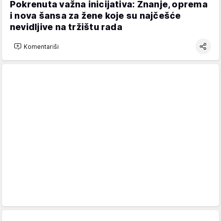
Pokrenuta važna inicijativa: Znanje, oprema
i nova šansa za žene koje su najčešće
nevidljive na tržištu rada
Komentariši