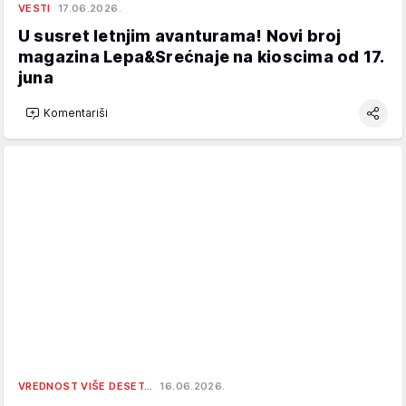
VESTI
17.06.2026.
U susret letnjim avanturama! Novi broj
magazina Lepa&Srećnaje na kioscima od 17.
juna
Komentariši
VREDNOST VIŠE DESET…
16.06.2026.