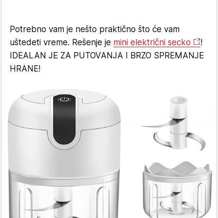
Potrebno vam je nešto praktično što će vam
uštedeti vreme. Rešenje je
mini električni secko
!
IDEALAN JE ZA PUTOVANJA I BRZO SPREMANJE
HRANE!