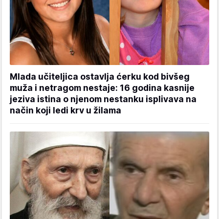
Mlada učiteljica ostavlja ćerku kod bivšeg
muža i netragom nestaje: 16 godina kasnije
jeziva istina o njenom nestanku isplivava na
način koji ledi krv u žilama