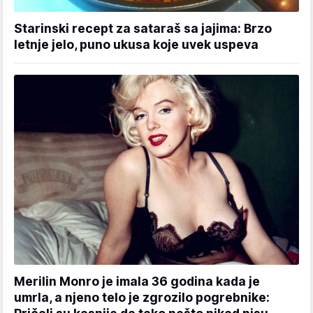
Starinski recept za sataraš sa jajima: Brzo
letnje jelo, puno ukusa koje uvek uspeva
Merilin Monro je imala 36 godina kada je
umrla, a njeno telo je zgrozilo pogrebnike: