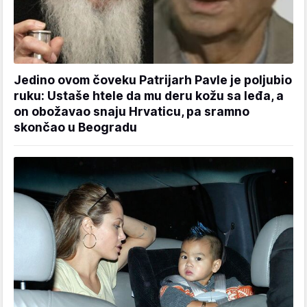
Jedino ovom čoveku Patrijarh Pavle je poljubio
ruku: Ustaše htele da mu deru kožu sa leđa, a
on obožavao snaju Hrvaticu, pa sramno
skončao u Beogradu