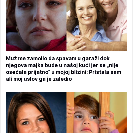
Muž me zamolio da spavam u garaži dok
njegova majka bude u našoj kući jer se „nije
osećala prijatno“ u mojoj blizini: Pristala sam
ali moj uslov ga je zaledio