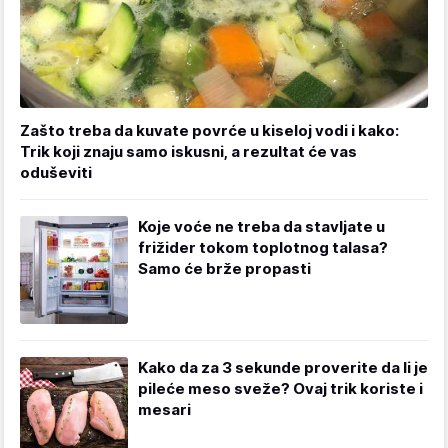
Zašto treba da kuvate povrće u kiseloj vodi i kako:
Trik koji znaju samo iskusni, a rezultat će vas
oduševiti
Koje voće ne treba da stavljate u
frižider tokom toplotnog talasa?
Samo će brže propasti
Kako da za 3 sekunde proverite da li je
pileće meso sveže? Ovaj trik koriste i
mesari