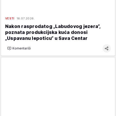
VESTI
16.07.2026.
Nakon rasprodatog „Labudovog jezera“,
poznata produkcijska kuća donosi
„Uspavanu lepoticu“ u Sava Centar
Komentariši