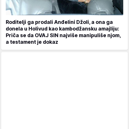
Roditelji ga prodali Anđelini Džoli, a ona ga
donela u Holivud kao kambodžansku amajliju:
Priča se da OVAJ SIN najviše manipuliše njom,
a testament je dokaz