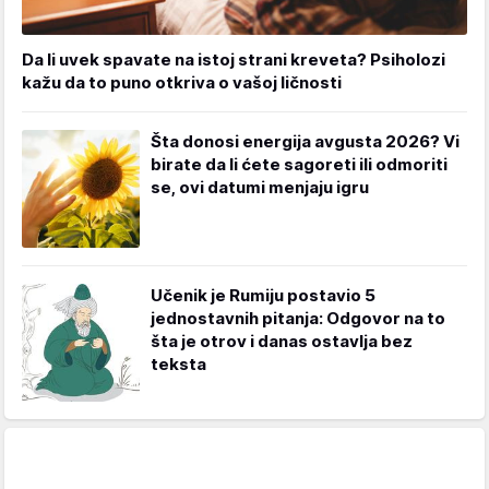
Da li uvek spavate na istoj strani kreveta? Psiholozi
kažu da to puno otkriva o vašoj ličnosti
Šta donosi energija avgusta 2026? Vi
birate da li ćete sagoreti ili odmoriti
se, ovi datumi menjaju igru
Učenik je Rumiju postavio 5
jednostavnih pitanja: Odgovor na to
šta je otrov i danas ostavlja bez
teksta