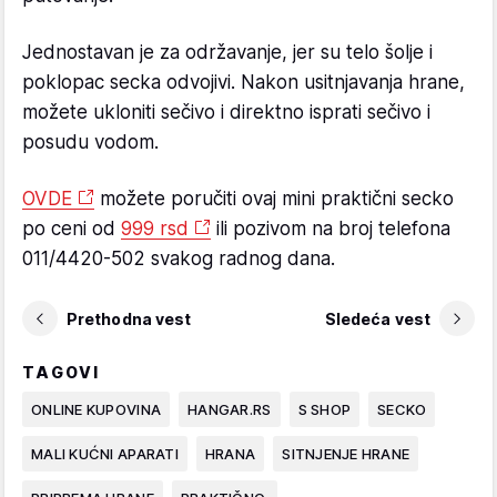
Jednostavan je za održavanje, jer su telo šolje i
poklopac secka odvojivi. Nakon usitnjavanja hrane,
možete ukloniti sečivo i direktno isprati sečivo i
posudu vodom.
OVDE
možete poručiti ovaj mini praktični secko
po ceni od
999 rsd
ili pozivom na broj telefona
011/4420-502 svakog radnog dana.
Prethodna vest
Sledeća vest
TAGOVI
ONLINE KUPOVINA
HANGAR.RS
S SHOP
SECKO
MALI KUĆNI APARATI
HRANA
SITNJENJE HRANE