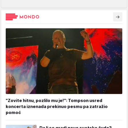
"Zovite hitnu, pozlilo mu je!": Tompson usred
koncerta iznenada prekinuo pesmu pa zatražio
pomoć
Da li se gradi novo svetsko čudo?