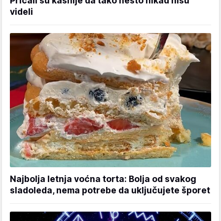
Pričali su kasnije da tako nešto nikad nisu
videli
Najbolja letnja voćna torta: Bolja od svakog
sladoleda, nema potrebe da uključujete šporet