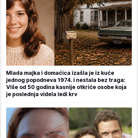
Mlada majka i domaćica izašla je iz kuće
jednog popodneva 1974. i nestala bez traga:
Više od 50 godina kasnije otkriće osobe koja
je poslednja videla ledi krv