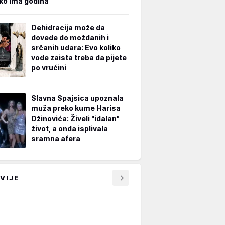
iko ima godina
Dehidracija može da
dovede do moždanih i
srčanih udara: Evo koliko
vode zaista treba da pijete
po vrućini
Slavna Spajsica upoznala
muža preko kume Harisa
Džinovića: Živeli "idalan"
život, a onda isplivala
sramna afera
VIJE