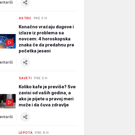
ntariši
ASTRO
PRE 3 H
Konačno vraćaju dugove i
izlaze iz problema sa
novcem: 4 horoskopska
znaka če da predahnu pre
početka jeseni
ntariši
SAVETI
PRE 5 H
Koliko kafe je previše? Sve
zavisi od vaših godina, a
ako je pijete u pravoj meri
može i da čuva zdravlje
ntariši
LEPOTA
PRE 6 H