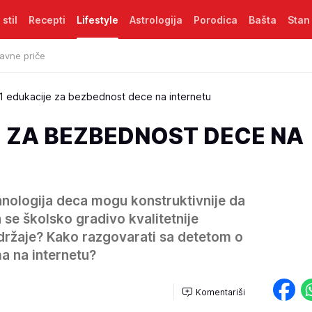
 stil
Recepti
Lifestyle
Astrologija
Porodica
Bašta
Stan
avne priče
1 edukacije za bezbednost dece na internetu
E ZA BEZBEDNOST DECE NA
hnologija deca mogu konstruktivnije da
 se školsko gradivo kvalitetnije
adržaje? Kako razgovarati sa detetom o
a na internetu?
Komentariši