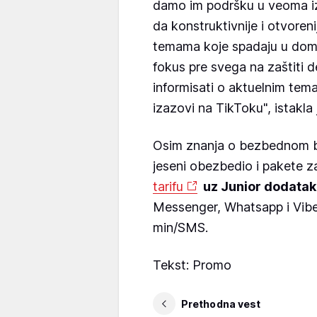
damo im podršku u veoma i
da konstruktivnije i otvoren
temama koje spadaju u dome
fokus pre svega na zaštiti de
informisati o aktuelnim tem
izazovi na TikToku", istakla
Osim znanja o bezbednom bo
jeseni obezbedio i pakete z
tarifu
uz Junior dodatak 
Messenger, Whatsapp i Viber
min/SMS.
Tekst: Promo
Prethodna vest