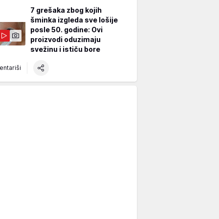
7 grešaka zbog kojih
šminka izgleda sve lošije
posle 50. godine: Ovi
proizvodi oduzimaju
svežinu i ističu bore
ntariši