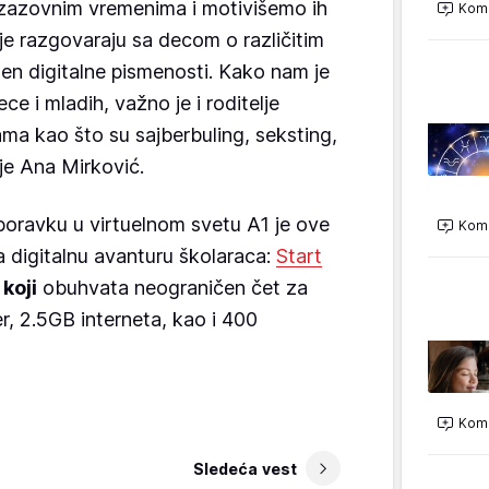
zazovnim vremenima i motivišemo ih
Kome
ije razgovaraju sa decom o različitim
n digitalne pismenosti. Kako nam je
ce i mladih, važno je i roditelje
ama kao što su sajberbuling, seksting,
 je Ana Mirković.
ravku u virtuelnom svetu A1 je ove
Kome
a digitalnu avanturu školaraca:
Start
koji
obuhvata neograničen čet za
, 2.5GB interneta, kao i 400
Kome
Sledeća vest