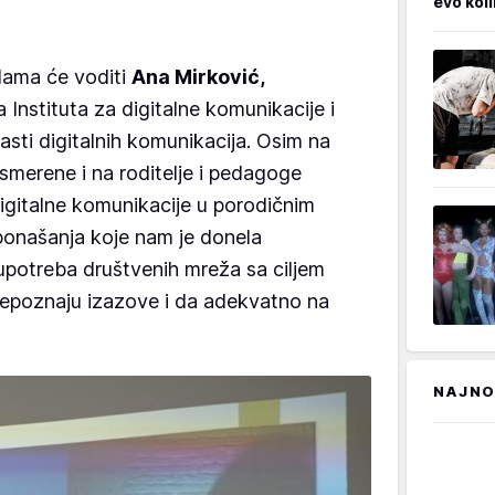
evo kol
olama će voditi
Ana Mirković,
 Instituta za digitalne komunikacije i
asti digitalnih komunikacija. Osim na
usmerene i na roditelje i pedagoge
digitalne komunikacije u porodičnim
ponašanja koje nam je donela
i upotreba društvenih mreža sa ciljem
epoznaju izazove i da adekvatno na
NAJNO