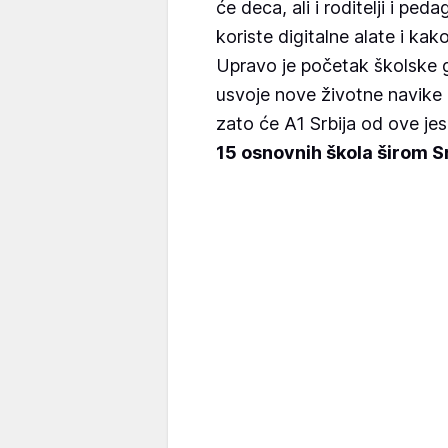
će deca, ali i roditelji i pe
koriste digitalne alate i k
Upravo je početak školske 
usvoje nove životne navike i
zato će A1 Srbija od ove je
15 osnovnih škola širom Sr