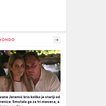
vane Jeremić krio koliko je stariji od
renice: Smotala ga za tri meseca, a