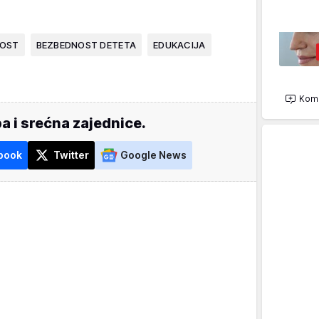
NOST
BEZBEDNOST DETETA
EDUKACIJA
Kome
a i srećna zajednice.
book
Twitter
Google News