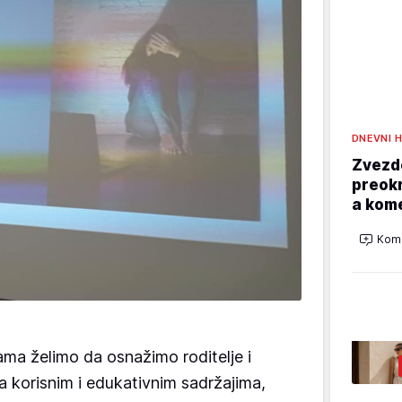
DNEVNI 
Zvezd
preokr
a kom
Kome
ama želimo da osnažimo roditelje i
a korisnim i edukativnim sadržajima,