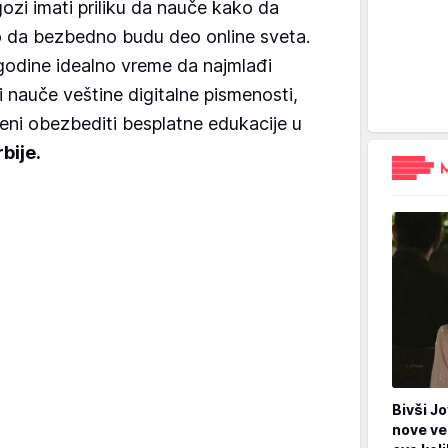
dagozi imati priliku da nauče kako da
ako da bezbedno budu deo online sveta.
godine idealno vreme da najmlađi
 nauče veštine digitalne pismenosti,
seni obezbediti besplatne edukacije u
bije.
Bivši Jo
nove ve