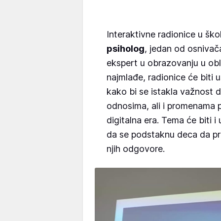
Interaktivne radionice u šk
psiholog
, jedan od osnivača
ekspert u obrazovanju u obl
najmlađe, radionice će biti 
kako bi se istakla važnost 
odnosima, ali i promenama 
digitalna era. Tema će biti 
da se podstaknu deca da pr
njih odgovore.