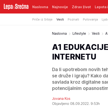
Naslovna
Najnovije
Zdrav život
Lepota i
Priče iz Srbije
Vesti
Poznati
Putovanja
Ljub
Naslovna
Lifestyle
Vesti
A
A1 EDUKACIJ
INTERNETU
Da li upotrebom novih te
se druže i igraju? Kako da
savlada kroz digitalne s
potencijalnim opasnostim
Jovana Kos
Objavljeno 08.09.2022. 9:53h