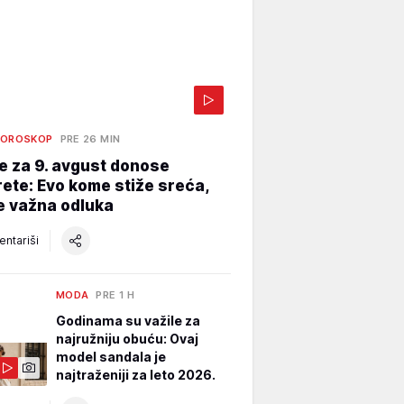
HOROSKOP
PRE 26 MIN
e za 9. avgust donose
ete: Evo kome stiže sreća,
e važna odluka
ntariši
MODA
PRE 1 H
Godinama su važile za
najružniju obuću: Ovaj
model sandala je
najtraženiji za leto 2026.