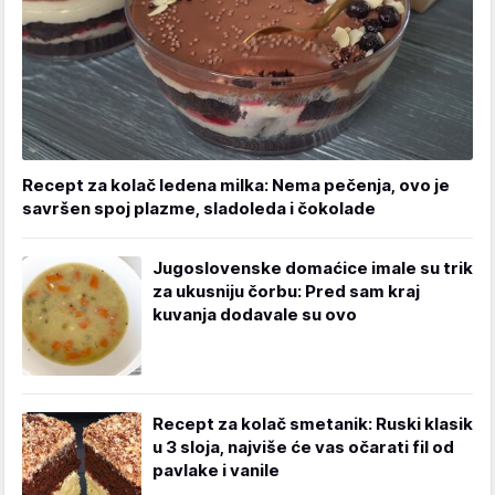
Recept za kolač ledena milka: Nema pečenja, ovo je
savršen spoj plazme, sladoleda i čokolade
Jugoslovenske domaćice imale su trik
za ukusniju čorbu: Pred sam kraj
kuvanja dodavale su ovo
Recept za kolač smetanik: Ruski klasik
u 3 sloja, najviše će vas očarati fil od
pavlake i vanile