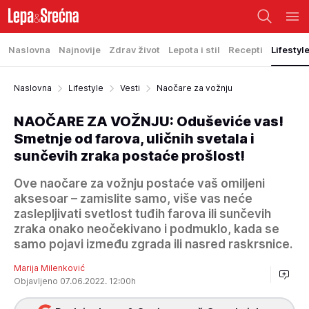
Naslovna
Najnovije
Zdrav život
Lepota i stil
Recepti
Lifestyl
Naslovna
Lifestyle
Vesti
Naočare za vožnju
NAOČARE ZA VOŽNJU: Oduševiće vas!
Smetnje od farova, uličnih svetala i
sunčevih zraka postaće prošlost!
Ove naočare za vožnju postaće vaš omiljeni
aksesoar – zamislite samo, više vas neće
zaslepljivati svetlost tuđih farova ili sunčevih
zraka onako neočekivano i podmuklo, kada se
samo pojavi između zgrada ili nasred raskrsnice.
Marija Milenković
Objavljeno 07.06.2022. 12:00h