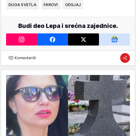
DUGA SVETLA
FAROVI
ODSJAJ
Budi deo Lepa i srećna zajednice.
Komentariši