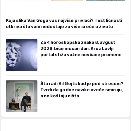
Koja slika Van Goga vas najviše privlači? Test ličnosti
otkriva šta vam nedostaje za više sreće u životu
Za 4 horoskopska znaka 8. avgust
2026. biće moćan dan: Kroz Lavlji
portal stižu važne novčane promene
Šta radi Bil Gejts kad je pod stresom?
Tvrdi da ga dve navike uveče smiruju,
a ne koštaju ništa