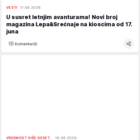
VESTI
17.06.2026.
U susret letnjim avanturama! Novi broj
magazina Lepa&Srećnaje na kioscima od 17.
juna
Komentariši
VREDNOST VIŠE DESET…
16.06.2026.