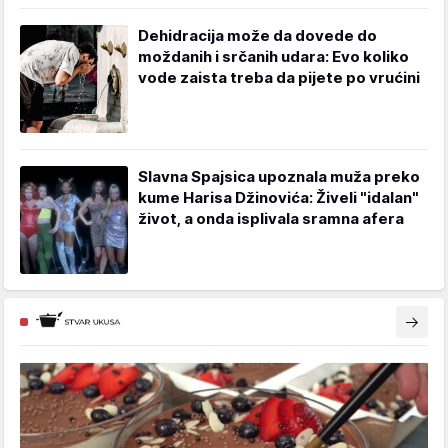
Dehidracija može da dovede do
moždanih i srčanih udara: Evo koliko
vode zaista treba da pijete po vrućini
Slavna Spajsica upoznala muža preko
kume Harisa Džinovića: Živeli "idalan"
život, a onda isplivala sramna afera