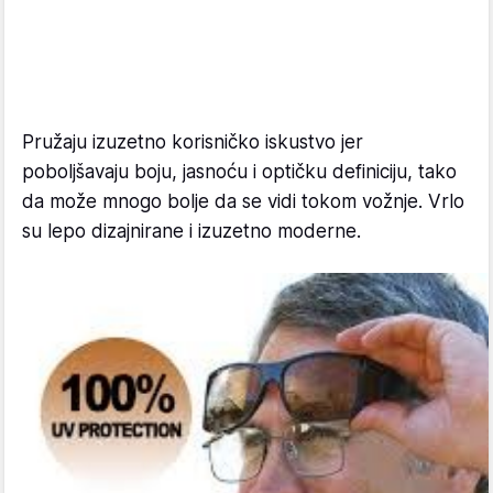
Pružaju izuzetno korisničko iskustvo jer
poboljšavaju boju, jasnoću i optičku definiciju, tako
da može mnogo bolje da se vidi tokom vožnje. Vrlo
su lepo dizajnirane i izuzetno moderne.