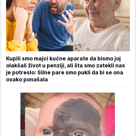
Kupili smo majci kućne aparate da bismo joj
olakšali život u penziji, ali šta smo zatekli nas
je potreslo: Silne pare smo pukli da bi se ona
ovako ponašala