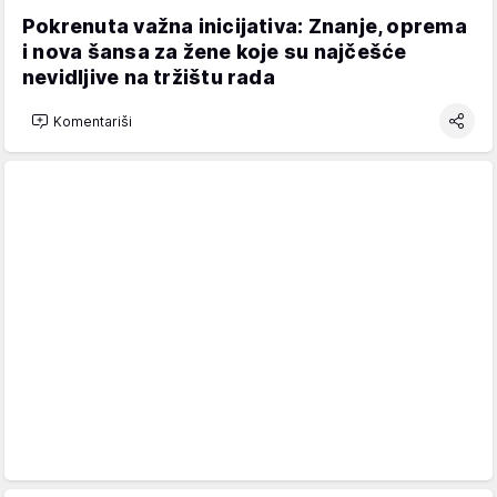
Pokrenuta važna inicijativa: Znanje, oprema
i nova šansa za žene koje su najčešće
nevidljive na tržištu rada
Komentariši