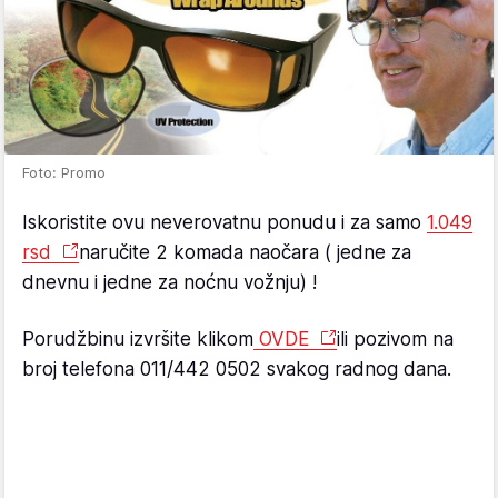
Foto: Promo
Iskoristite ovu neverovatnu ponudu i za samo
1.049
rsd
naručite 2 komada naočara ( jedne za
dnevnu i jedne za noćnu vožnju) !
Porudžbinu izvršite klikom
OVDE
ili pozivom na
broj telefona 011/442 0502 svakog radnog dana.