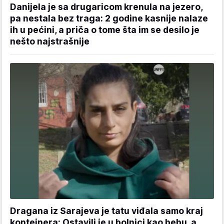
Danijela je sa drugaricom krenula na jezero,
pa nestala bez traga: 2 godine kasnije nalaze
ih u pećini, a priča o tome šta im se desilo je
nešto najstrašnije
Dragana iz Sarajeva je tatu viđala samo kraj
kontejnera: Ostavili je u bolnici kao bebu, a