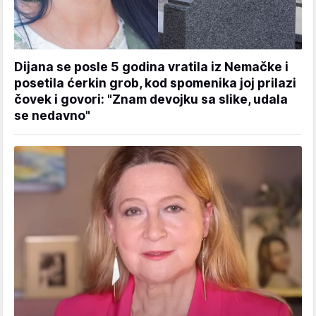
Dijana se posle 5 godina vratila iz Nemačke i
posetila ćerkin grob, kod spomenika joj prilazi
čovek i govori: "Znam devojku sa slike, udala
se nedavno"