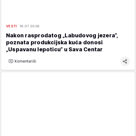
VESTI
16.07.2026.
Nakon rasprodatog „Labudovog jezera“,
poznata produkcijska kuća donosi
„Uspavanu lepoticu“ u Sava Centar
Komentariši