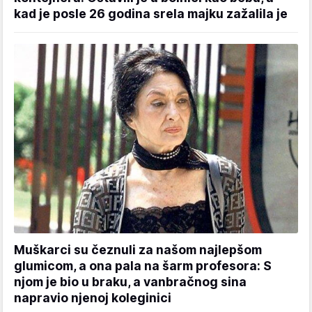
kad je posle 26 godina srela majku zažalila je
Muškarci su čeznuli za našom najlepšom
glumicom, a ona pala na šarm profesora: S
njom je bio u braku, a vanbračnog sina
napravio njenoj koleginici