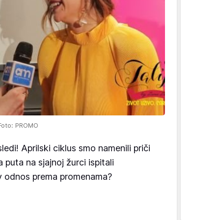
 Foto: PROMO
ledi! Aprilski ciklus smo namenili priči
ta na sjajnoj žurci ispitali
hov odnos prema promenama?