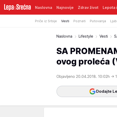
Naslovna
Najnovije
Zdrav život
Lepota i
Priče iz Srbije
Vesti
Poznati
Putovanja
Ljub
Naslovna
Lifestyle
Vesti
S
SA PROMENAMA 
ovog proleća 
Objavljeno 20.04.2018. 10:02h
→ 1
Dodajte Le