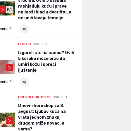
vrućina: Ovih 5 stabala
rashlađuju kuću i prave
najlepši hlad u dvorištu, a
ne uništavaju temelje
ntariši
LEPOTA
PRE 3 H
Izgoreli ste na suncu? Ovih
5 koraka može brzo da
umiri kožu i spreči
ljuštenje
ntariši
DNEVNI HOROSKOP
PRE 3 H
Dnevni horoskop za 8.
avgust: Ljubav kuca na
vrata jednom znaku,
drugom stiže novac, a
vama?