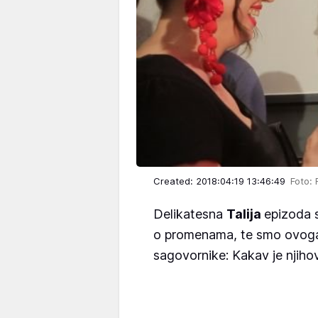
Created: 2018:04:19 13:46:49
Foto:
Delikatesna
Talija
epizoda s
o promenama, te smo ovoga pu
sagovornike: Kakav je nji