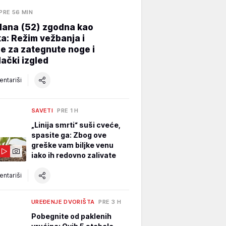
PRE 56 MIN
Hana (52) zgodna kao
a: Režim vežbanja i
e za zategnute noge i
ački izgled
ntariši
SAVETI
PRE 1 H
„Linija smrti“ suši cveće,
spasite ga: Zbog ove
greške vam biljke venu
iako ih redovno zalivate
ntariši
UREĐENJE DVORIŠTA
PRE 3 H
Pobegnite od paklenih