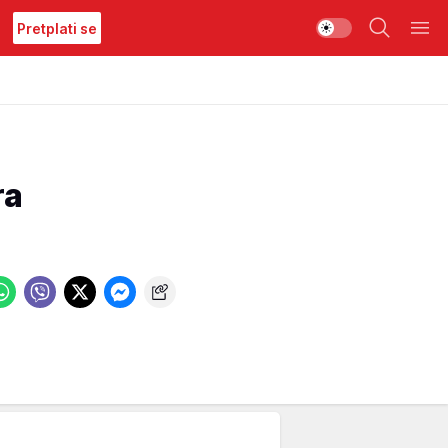
Pretplati se
ra