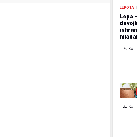
LEPOTA
Lepa 
devojk
ishran
mladal
Kome
Kome