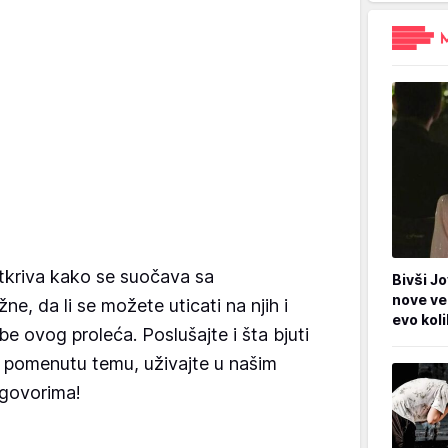
tkriva kako se suočava sa
Bivši Jo
nove ve
e, da li se možete uticati na njih i
evo kol
e ovog proleća. Poslušajte i šta bjuti
a pomenutu temu, uživajte u našim
dgovorima!