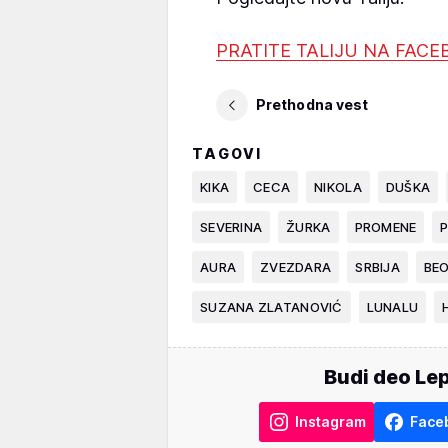
PRATITE TALIJU NA FAC
Prethodna vest
TAGOVI
KIKA
CECA
NIKOLA
DUŠKA
SEVERINA
ŽURKA
PROMENE
AURA
ZVEZDARA
SRBIJA
BE
SUZANA ZLATANOVIĆ
LUNALU
Budi deo Lep
Instagram
Face