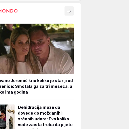
vane Jeremić krio koliko je stariji od
renice: Smotala ga za tri meseca, a
iko ima godina
Dehidracija može da
dovede do moždanih i
srčanih udara: Evo koliko
vode zaista treba da pijete