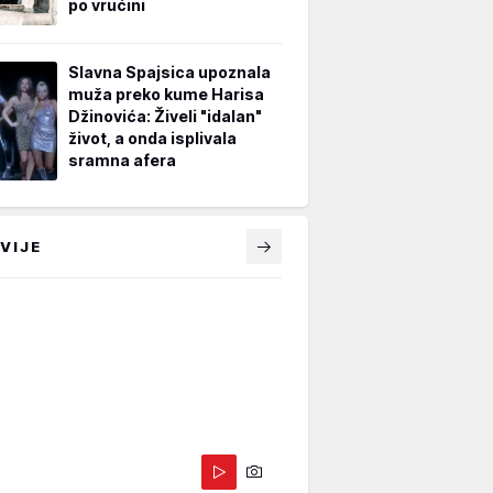
po vrućini
Slavna Spajsica upoznala
muža preko kume Harisa
Džinovića: Živeli "idalan"
život, a onda isplivala
sramna afera
VIJE