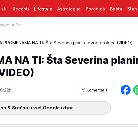
 stil
Recepti
Lifestyle
Astrologija
Porodica
Bašta
Stan
avne priče
A PROMENAMA NA TI: Šta Severina planira ovog proleća (VIDEO)
NA TI: Šta Severina plani
(VIDEO)
0:22h
Komentariši
pa & Srećna u vaš Google izbor