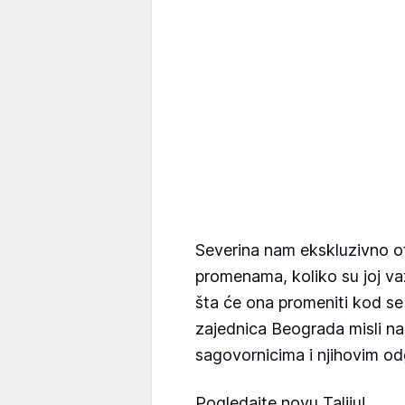
Severina nam ekskluzivno o
promenama, koliko su joj važn
šta će ona promeniti kod seb
zajednica Beograda misli n
sagovornicima i njihovim o
Pogledajte novu Taliju!