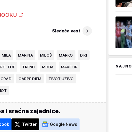
EBOOKU
Sledeća vest
MILA
MARINA
MILOŠ
MARKO
ĐIKI
NAJNO
PROLEĆE
TREND
MODA
MAKE UP
OGRAD
CARPE DIEM
ŽIVOT UŽIVO
HOT
a i srećna zajednice.
book
Twitter
Google News