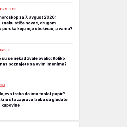
HOROSKOP
horoskop za 7. avgust 2026:
znaku stiže novac, drugom
a poruka koju nije očekivao, a vama?
 SRBIJE
e su se nekad zvale ovako: Koliko
nas poznajete sa ovim imenima?
DOM
lojeva treba da ima toalet papir?
tkrio šta zapravo treba da gledate
m kupovine