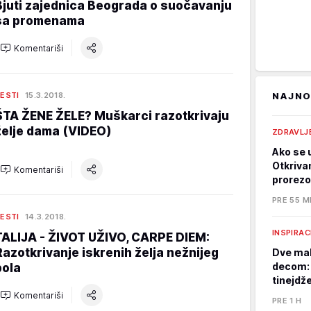
Bjuti zajednica Beograda o suočavanju
sa promenama
Komentariši
ESTI
15.3.2018.
NAJNO
ŠTA ŽENE ŽELE? Muškarci razotkrivaju
želje dama (VIDEO)
ZDRAVLJ
Ako se u
Otkriva
Komentariši
prorezo
PRE 55 M
ESTI
14.3.2018.
INSPIRAC
TALIJA - ŽIVOT UŽIVO, CARPE DIEM:
Razotkrivanje iskrenih želja nežnijeg
Dve mal
decom: 
pola
tinejdž
Komentariši
PRE 1 H