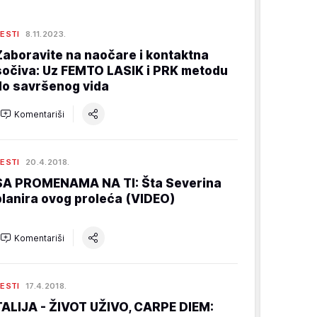
ESTI
8.11.2023.
Zaboravite na naočare i kontaktna
sočiva: Uz FEMTO LASIK i PRK metodu
do savršenog vida
Komentariši
ESTI
20.4.2018.
SA PROMENAMA NA TI: Šta Severina
planira ovog proleća (VIDEO)
Komentariši
ESTI
17.4.2018.
TALIJA - ŽIVOT UŽIVO, CARPE DIEM: