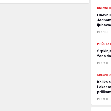
DNEVNI 
Dnevni 
Jednom 
ljubavn
PRE 1 H
PRIČE IZ
Srpkinj
žena da
PRE 2 H
SREĆNI 
Koliko s
Lekar o
priliko
PRE 3 H