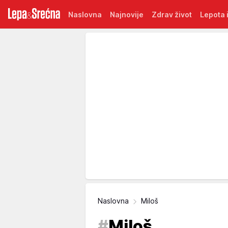
Naslovna
Najnovije
Zdrav život
Lepota i
Naslovna
Miloš
#
Miloš