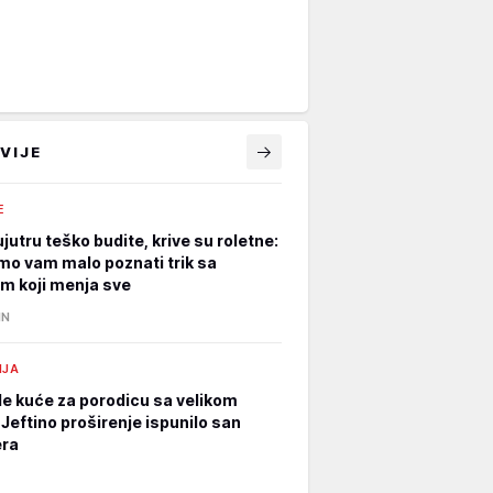
VIJE
E
jutru teško budite, krive su roletne:
mo vam malo poznati trik sa
m koji menja sve
IN
IJA
e kuće za porodicu sa velikom
Jeftino proširenje ispunilo san
era