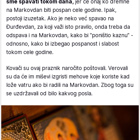
sme spavati tokom dana,
jer će onaj ko dremne
na Markovdan biti pospan cele godine. Ipak,
postoji izuzetak. Ako je neko već spavao na
Đurđevdan, za koji važi isto pravilo, onda treba da
odspava i na Markovdan, kako bi "poništio kaznu" -
odnosno, kako bi izbegao pospanost i slabost
tokom cele godine.
Kovači su ovaj praznik naročito poštovali. Verovali
su da će im miševi izgristi mehove koje koriste kad
lože vatru ako bi radili na Markovdan. Zbog toga su
se uzdržavali od bilo kakvog posla.