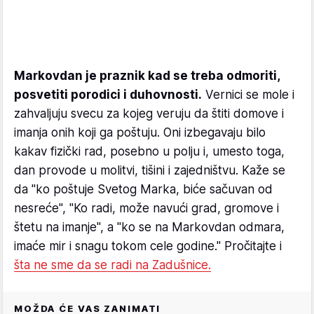
Markovdan je praznik kad se treba odmoriti,
posvetiti porodici i duhovnosti.
Vernici se mole i
zahvaljuju svecu za kojeg veruju da štiti domove i
imanja onih koji ga poštuju. Oni izbegavaju bilo
kakav fizički rad, posebno u polju i, umesto toga,
dan provode u molitvi, tišini i zajedništvu. Kaže se
da "ko poštuje Svetog Marka, biće sačuvan od
nesreće", "Ko radi, može navući grad, gromove i
štetu na imanje", a "ko se na Markovdan odmara,
imaće mir i snagu tokom cele godine." Pročitajte i
šta ne sme da se radi na Zadušnice.
MOŽDA ĆE VAS ZANIMATI