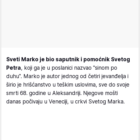
Sveti Marko je bio saputnik i pomoćnik Svetog
Petra
, koji ga je u poslanici nazvao "sinom po
duhu". Marko je autor jednog od četiri jevanđelja i
širio je hrišćanstvo u teškim uslovima, sve do svoje
smrti 68. godine u Aleksandriji. Njegove mošti
danas počivaju u Veneciji, u crkvi Svetog Marka.