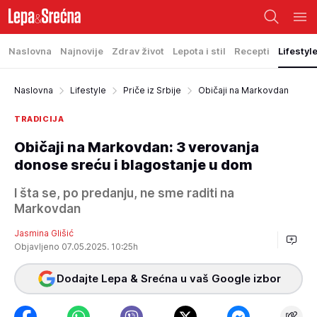
Naslovna
Najnovije
Zdrav život
Lepota i stil
Recepti
Lifestyl
Naslovna
Lifestyle
Priče iz Srbije
Običaji na Markovdan
TRADICIJA
Običaji na Markovdan: 3 verovanja
donose sreću i blagostanje u dom
I šta se, po predanju, ne sme raditi na
Markovdan
Jasmina Glišić
Objavljeno 07.05.2025. 10:25h
Dodajte Lepa & Srećna u vaš Google izbor