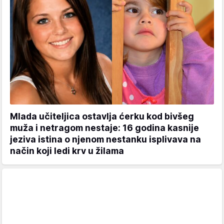
Mlada učiteljica ostavlja ćerku kod bivšeg
muža i netragom nestaje: 16 godina kasnije
jeziva istina o njenom nestanku isplivava na
način koji ledi krv u žilama