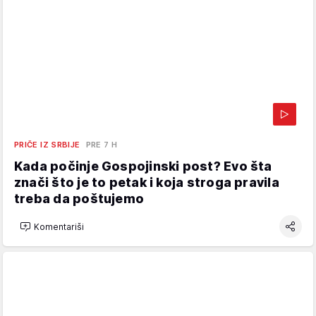
PRIČE IZ SRBIJE
PRE 7 H
Kada počinje Gospojinski post? Evo šta
znači što je to petak i koja stroga pravila
treba da poštujemo
Komentariši