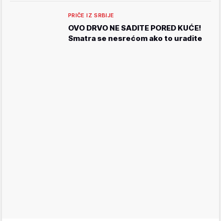
PRIČE IZ SRBIJE
OVO DRVO NE SADITE PORED KUĆE!
Smatra se nesrećom ako to uradite