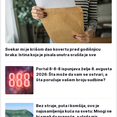
Svekar mi je krišom dao kovertu pred godišnjicu
braka: Istina koja je pisala unutra srušila je sve
Portal 8-8-8 ispunjava želje 8. avgusta
2026: Šta može da vam se ostvari, a
šta poručuje vašem broju sudbine?
Bez struje, puta i komšija, ovo je
najusamljenija kuća na svetu: Mnogi ne
bi smeli da prenoće, a vlada mir