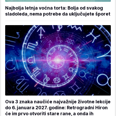
Najbolja letnja voćna torta: Bolja od svakog
sladoleda, nema potrebe da uključujete šporet
Ova 3 znaka naučiće najvažnije životne lekcije
do 6. januara 2027. godine: Retrogradni Hiron
će im prvo otvoriti stare rane, a onda ih