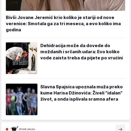
Bivši Jovane Jeremić krio koliko je stariji od nove
verenice: Smotala ga za tri meseca, a evo koliko ima
godina
Dehidracija može da dovede do
moždanih i srčanih udara: Evo koliko
vode zaista treba da pijete po vrućini
Slavna Spajsica upoznala muža preko
kume Harisa Džinovića: Živeli "idalan"
život, a onda isplivala sramna afera