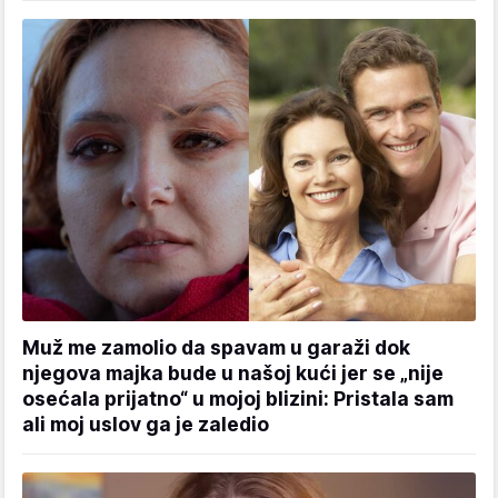
Muž me zamolio da spavam u garaži dok
njegova majka bude u našoj kući jer se „nije
osećala prijatno“ u mojoj blizini: Pristala sam
ali moj uslov ga je zaledio