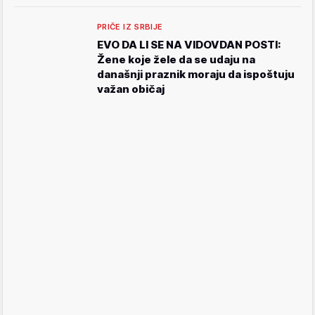
PRIČE IZ SRBIJE
EVO DA LI SE NA VIDOVDAN POSTI:
Žene koje žele da se udaju na
današnji praznik moraju da ispoštuju
važan običaj