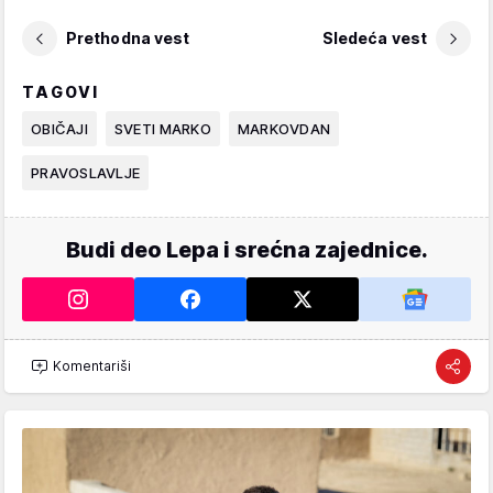
Prethodna vest
Sledeća vest
TAGOVI
OBIČAJI
SVETI MARKO
MARKOVDAN
PRAVOSLAVLJE
Budi deo Lepa i srećna zajednice.
Komentariši