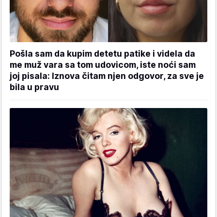
Pošla sam da kupim detetu patike i videla da
me muž vara sa tom udovicom, iste noći sam
joj pisala: Iznova čitam njen odgovor, za sve je
bila u pravu