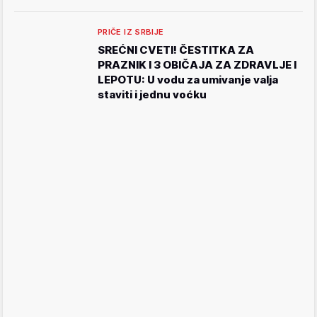
PRIČE IZ SRBIJE
SREĆNI CVETI! ČESTITKA ZA
PRAZNIK I 3 OBIČAJA ZA ZDRAVLJE I
LEPOTU: U vodu za umivanje valja
staviti i jednu voćku