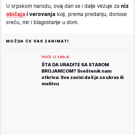
U srpskom narodu, ovaj dan se i dalje vezuje za
niz
običaja
i verovanja
koji, prema predanju, donose
sreću, mir i blagostanje u dom.
MOŽDA ĆE VAS ZANIMATI
PRIČE IZ SRBIJE
ŠTA DA URADITE SA STAROM
BROJANICOM? Sveštenik nam
otkriva: Sve zavisi da li je za ukras ili
molitvu