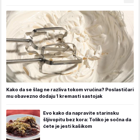
Kako da se šlag ne razliva tokom vrućina? Poslastičari
mu obavezno dodaju 1 kremasti sastojak
Evo kako da napravite starinsku
šljivopitu bez kora: Toliko je sočna da
ćete je jesti kašikom