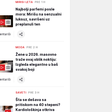
MIRISI LETA
PRE 1 H
Najbolji parfemi posle
mora: Mirišu na senzualni
luksuz, savršeni uz
preplanuli ten
ntariši
MODA
PRE 2 H
Žene u 2026. masovno
traže ovaj oblik noktiju:
Izgleda elegantno u baš
svakoj boji
ntariši
SAVETI
PRE 3 H
Šta se dešava sa
pritiskom na 40 stepeni?
Kardiološkinja otkriva