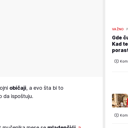
VAŽNO
Gde ču
Kad t
porast
Kome
ojni
običaji
, a evo šta bi to
 da ispoštuju.
Kome
t mučenika mese se
mladenčići,
a