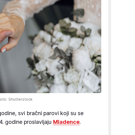
oto: Shutterstock
dine, svi bračni parovi koji su se
4. godine proslavljaju
Mladence
.