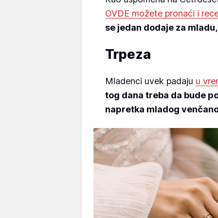
OVDE možete pronaći i rec
se jedan dodaje za mladu, 
Trpeza
Mladenci uvek padaju
u vre
tog dana treba da bude pos
napretka mladog venčanog