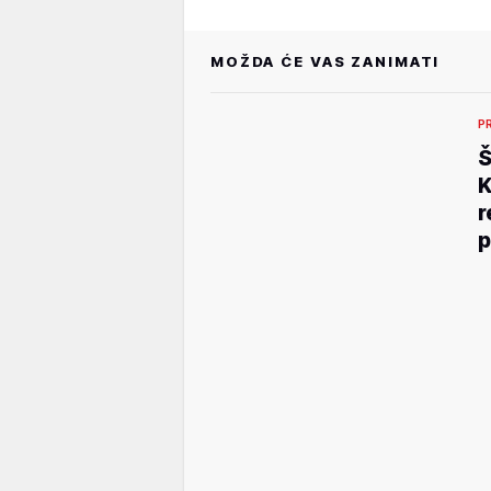
MOŽDA ĆE VAS ZANIMATI
P
Š
K
r
p