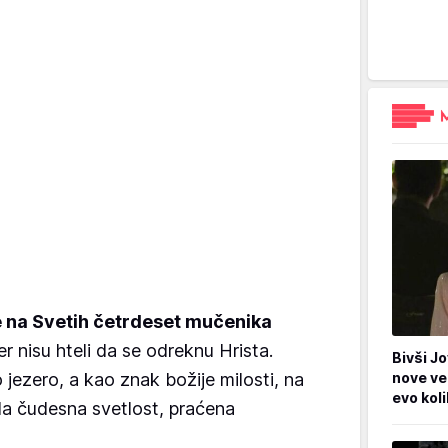
 na Svetih četrdeset mučenika
jer nisu hteli da se odreknu Hrista.
Bivši Jo
jezero, a kao znak božije milosti, na
nove ve
evo kol
ila čudesna svetlost, praćena