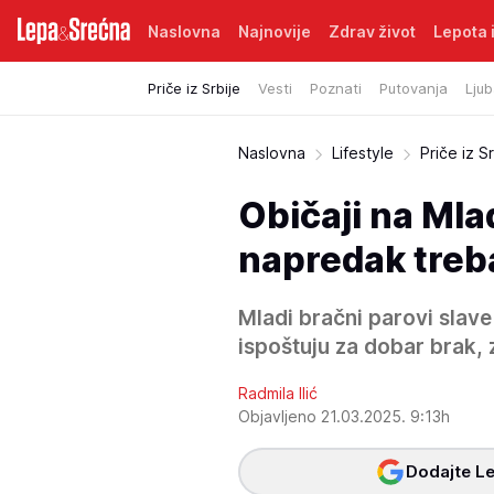
Naslovna
Najnovije
Zdrav život
Lepota i
Priče iz Srbije
Vesti
Poznati
Putovanja
Ljub
Naslovna
Lifestyle
Priče iz Sr
Običaji na Mla
napredak treba
Mladi bračni parovi slave
ispoštuju za dobar brak, 
Radmila Ilić
Objavljeno 21.03.2025. 9:13h
Dodajte Le