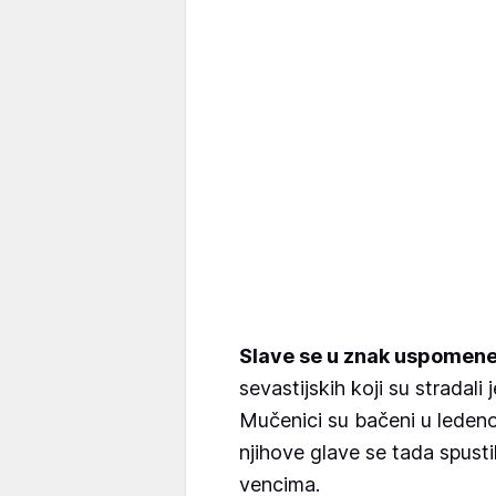
Slave se u znak uspomene
sevastijskih koji su stradali 
Mučenici su bačeni u ledeno 
njihove glave se tada spust
vencima.