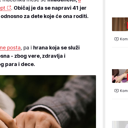
ept
.
Običaj je da se napravi 41 jer
odnosno za dete koje će ona roditi.
Kome
me posta
, pa i
hrana koja se služi
na - zbog vere, zdravlja i
 para i dece.
Kome