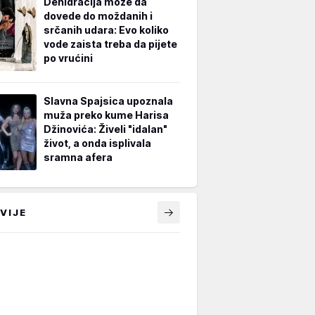
Dehidracija može da
dovede do moždanih i
srčanih udara: Evo koliko
vode zaista treba da pijete
po vrućini
Slavna Spajsica upoznala
muža preko kume Harisa
Džinovića: Živeli "idalan"
život, a onda isplivala
sramna afera
VIJE