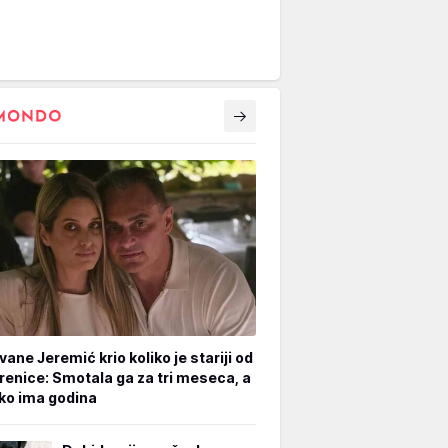
vane Jeremić krio koliko je stariji od
renice: Smotala ga za tri meseca, a
iko ima godina