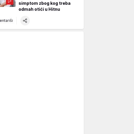
simptom zbog kog treba
odmah otići u Hitnu
ntariši