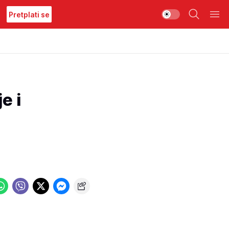
Pretplati se
e i