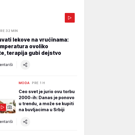
PRE 32 MIN
vati lekove na vrućinama:
emperatura ovoliko
e, terapija gubi dejstvo
ntariši
MODA
PRE 1 H
Ceo svet je jurio ovu torbu
2000-ih: Danas je ponovo
u trendu, a može se kupiti
na buvljacima u Srbiji
ntariši