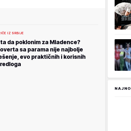
RIČE IZ SRBIJE
ta da poklonim za Mladence?
overta sa parama nije najbolje
ešenje, evo praktičnih i korisnih
redloga
NAJNO