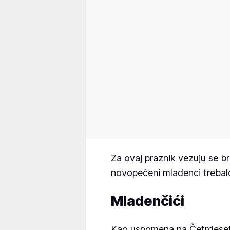
Za ovaj praznik vezuju se br
novopečeni mladenci trebalo
Mladenčići
Kao uspomena na Četrdese