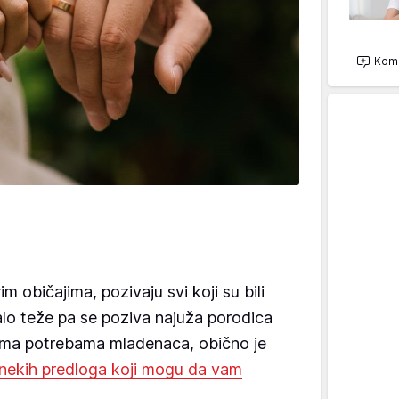
Kome
 običajima, pozivaju svi koji su bili
alo teže pa se poziva najuža porodica
 prema potrebama mladenaca, obično je
nekih predloga koji mogu da vam