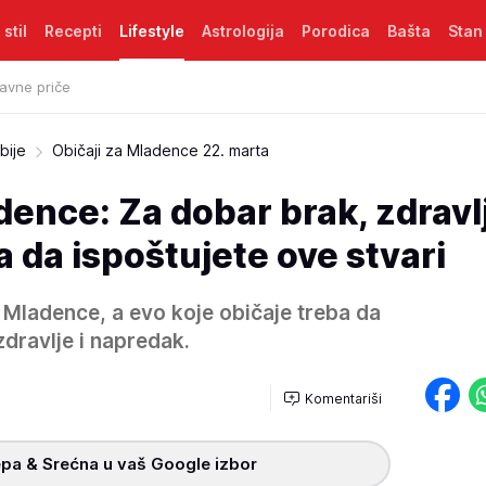
 stil
Recepti
Lifestyle
Astrologija
Porodica
Bašta
Stan
avne priče
bije
Običaji za Mladence 22. marta
dence: Za dobar brak, zdravlj
 da ispoštujete ove stvari
 Mladence, a evo koje običaje treba da
zdravlje i napredak.
Komentariši
pa & Srećna u vaš Google izbor