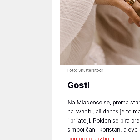
Foto: Shutterstock
Gosti
Na Mladence se, prema starim
na svadbi, ali danas je to m
i prijatelji. Poklon se bira
simboličan i koristan, a evo
pomognu u izboru.