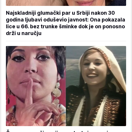
Najskladniji glumački par u Srbiji nakon 30
godina ljubavi oduševio javnost: Ona pokazala
lice u 66. bez trunke šminke dok je on ponosno
drži u naručju