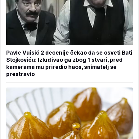
Pavle Vuisić 2 decenije čekao da se osveti Bati
Stojkoviću: Izluđivao ga zbog 1 stvari, pred
kamerama mu priredio haos, snimatelj se
prestravio