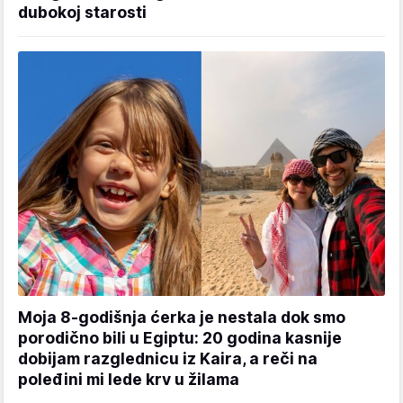
dubokoj starosti
Moja 8-godišnja ćerka je nestala dok smo
porodično bili u Egiptu: 20 godina kasnije
dobijam razglednicu iz Kaira, a reči na
poleđini mi lede krv u žilama