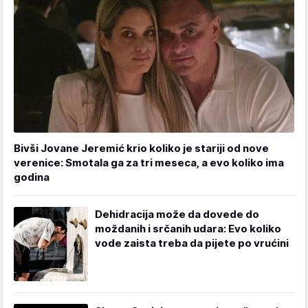
Bivši Jovane Jeremić krio koliko je stariji od nove
verenice: Smotala ga za tri meseca, a evo koliko ima
godina
Dehidracija može da dovede do
moždanih i srčanih udara: Evo koliko
vode zaista treba da pijete po vrućini