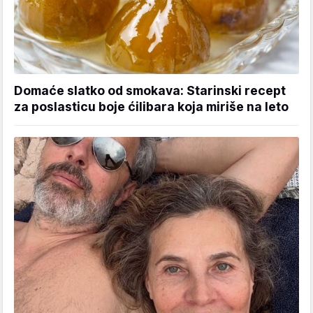
Domaće slatko od smokava: Starinski recept
za poslasticu boje ćilibara koja miriše na leto