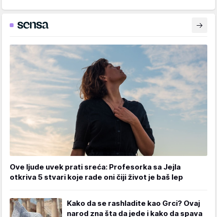
Ove ljude uvek prati sreća: Profesorka sa Jejla
otkriva 5 stvari koje rade oni čiji život je baš lep
Kako da se rashladite kao Grci? Ovaj
narod zna šta da jede i kako da spava