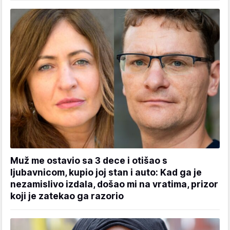
Muž me ostavio sa 3 dece i otišao s
ljubavnicom, kupio joj stan i auto: Kad ga je
nezamislivo izdala, došao mi na vratima, prizor
koji je zatekao ga razorio