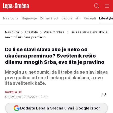
Naslovna
Najnovije
Zdrav život
Lepota i stil
Recepti
Lifestyl
Naslovna
Lifestyle
Priče iz Srbije
Da li se slavi slava ako je
neko od ukućana preminuo
Da li se slavi slava ako je neko od
ukućana preminuo? Sveštenik rešio
dilemu mnogih Srba, evo šta je pravilno
Mnogi su u nedoumici da li treba da se slavi slava
prve godine od smrti nekog od ukućana, a evo
šta sveštenik kaže.
Radmila Ilić
Objavljeno 19.12.2024. 10:21h
Dodajte Lepa & Srećna u vaš Google izbor