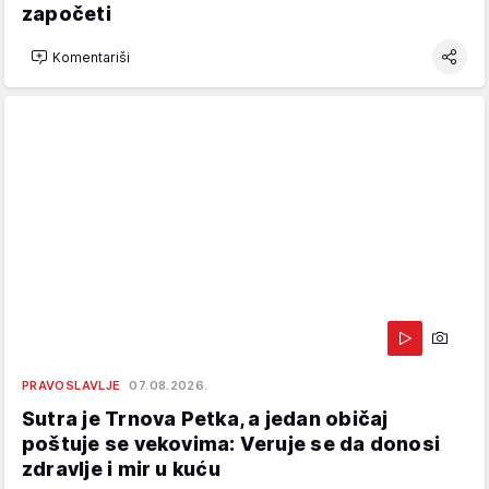
započeti
Komentariši
PRAVOSLAVLJE
07.08.2026.
Sutra je Trnova Petka, a jedan običaj
poštuje se vekovima: Veruje se da donosi
zdravlje i mir u kuću