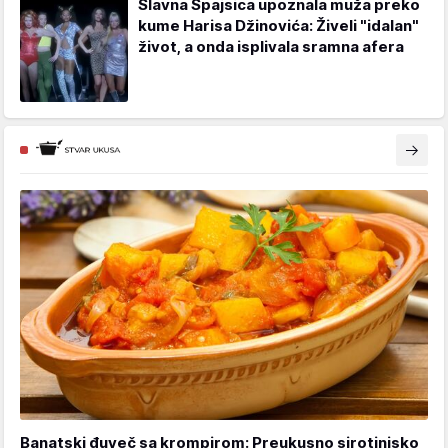
Slavna Spajsica upoznala muža preko
kume Harisa Džinovića: Živeli "idalan"
život, a onda isplivala sramna afera
Banatski đuveč sa krompirom: Preukusno sirotinjsko