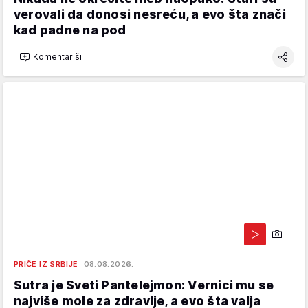
verovali da donosi nesreću, a evo šta znači
kad padne na pod
Komentariši
PRIČE IZ SRBIJE
08.08.2026.
Sutra je Sveti Pantelejmon: Vernici mu se
najviše mole za zdravlje, a evo šta valja