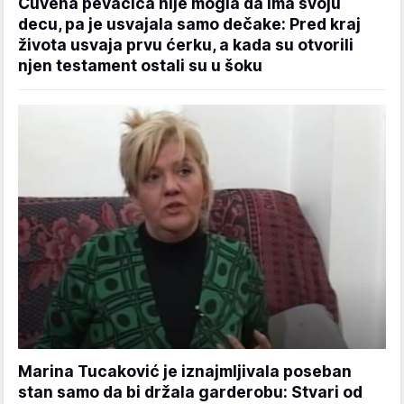
Čuvena pevačica nije mogla da ima svoju
decu, pa je usvajala samo dečake: Pred kraj
života usvaja prvu ćerku, a kada su otvorili
njen testament ostali su u šoku
Marina Tucaković je iznajmljivala poseban
stan samo da bi držala garderobu: Stvari od