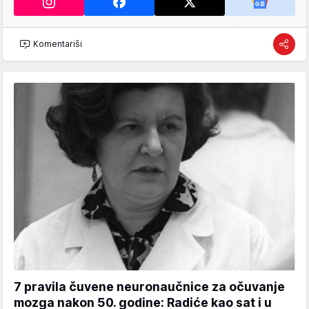
Komentariši
7 pravila čuvene neuronaučnice za očuvanje
mozga nakon 50. godine: Radiće kao sat i u