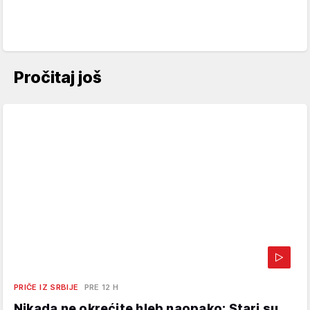
Pročitaj još
PRIČE IZ SRBIJE
PRE 12 H
Nikada ne okrećite hleb naopako: Stari su