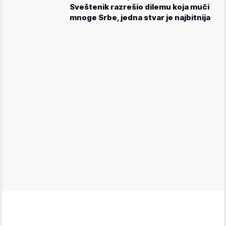
Sveštenik razrešio dilemu koja muči
mnoge Srbe, jedna stvar je najbitnija