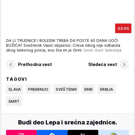
03:05
DA LI TRUDNICE I BOLESNI TREBA DA POSTE 40 DANA UOČI
BOŽIĆA? Sveštenik Vasić objasnio: Crkva nikog nije odbacila
zbog telesnog posta, evo šta im je činiti
Izvor: Kurir televizija
Prethodna vest
Sledeća vest
TAGOVI
SLAVA
PREMINUO
SVEŠTENIK
SRBI
SRBIJA
SMRT
Budi deo Lepa i srećna zajednice.