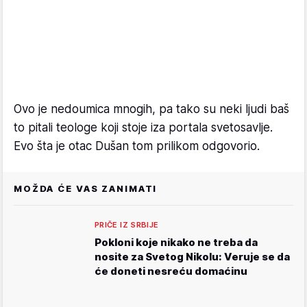
Ovo je nedoumica mnogih, pa tako su neki ljudi baš
to pitali teologe koji stoje iza portala svetosavlje.
Evo šta je otac Dušan tom prilikom odgovorio.
MOŽDA ĆE VAS ZANIMATI
PRIČE IZ SRBIJE
Pokloni koje nikako ne treba da
nosite za Svetog Nikolu: Veruje se da
će doneti nesreću domaćinu