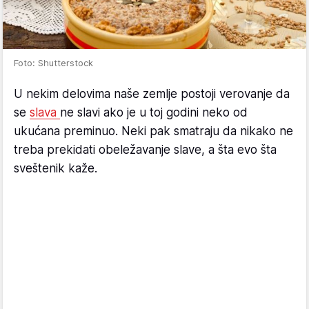
Foto: Shutterstock
U nekim delovima naše zemlje postoji verovanje da
se
slava
ne slavi ako je u toj godini neko od
ukućana preminuo. Neki pak smatraju da nikako ne
treba prekidati obeležavanje slave, a šta evo šta
sveštenik kaže.