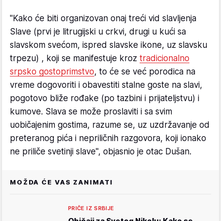
"Kako će biti organizovan onaj treći vid slavljenja
Slave (prvi je litrugijski u crkvi, drugi u kući sa
slavskom svećom, ispred slavske ikone, uz slavsku
trpezu) , koji se manifestuje kroz
tradicionalno
srpsko gostoprimstvo
, to će se već porodica na
vreme dogovoriti i obavestiti stalne goste na slavi,
pogotovo bliže rođake (po tazbini i prijateljstvu) i
kumove. Slava se može proslaviti i sa svim
uobičajenim gostima, razume se, uz uzdržavanje od
preteranog pića i nepriličnih razgovora, koji ionako
ne priliče svetinji slave", objasnio je otac Dušan.
MOŽDA ĆE VAS ZANIMATI
PRIČE IZ SRBIJE
Običaji za Svetog Nikolu: Kako se