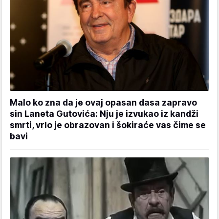
Malo ko zna da je ovaj opasan dasa zapravo
sin Laneta Gutovića: Nju je izvukao iz kandži
smrti, vrlo je obrazovan i šokiraće vas čime se
bavi