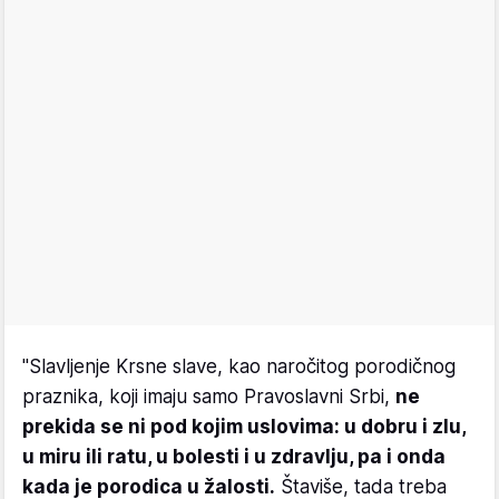
"Slavljenje Krsne slave, kao naročitog porodičnog
praznika, koji imaju samo Pravoslavni Srbi,
ne
prekida se ni pod kojim uslovima: u dobru i zlu,
u miru ili ratu, u bolesti i u zdravlju, pa i onda
kada je porodica u žalosti.
Štaviše, tada treba