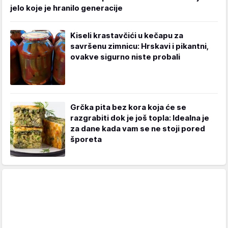
jelo koje je hranilo generacije
Kiseli krastavčići u kečapu za
savršenu zimnicu: Hrskavi i pikantni,
ovakve sigurno niste probali
Grčka pita bez kora koja će se
razgrabiti dok je još topla: Idealna je
za dane kada vam se ne stoji pored
šporeta