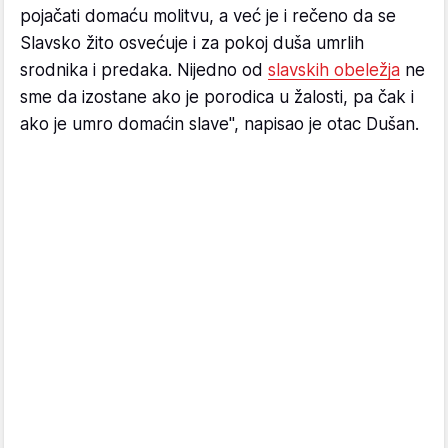
pojačati domaću molitvu, a već je i rečeno da se
Slavsko žito osvećuje i za pokoj duša umrlih
srodnika i predaka. Nijedno od
slavskih obeležja
ne
sme da izostane ako je porodica u žalosti, pa čak i
ako je umro domaćin slave", napisao je otac Dušan.