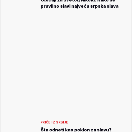
pravilno slavi najveća srpska slava
PRIČE IZ SRBIJE
Šta odneti kao poklon za slavu?