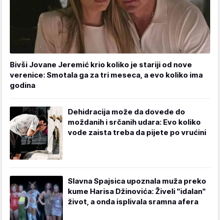
Bivši Jovane Jeremić krio koliko je stariji od nove
verenice: Smotala ga za tri meseca, a evo koliko ima
godina
Dehidracija može da dovede do
moždanih i srčanih udara: Evo koliko
vode zaista treba da pijete po vrućini
Slavna Spajsica upoznala muža preko
kume Harisa Džinovića: Živeli "idalan"
život, a onda isplivala sramna afera