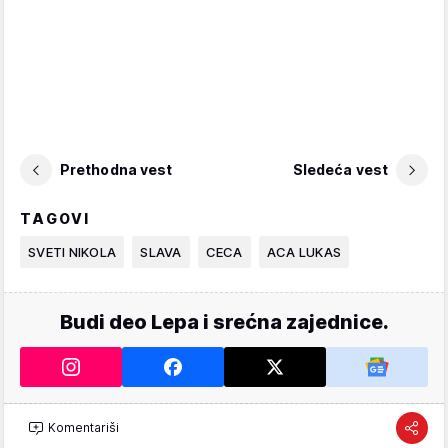
Prethodna vest
Sledeća vest
TAGOVI
SVETI NIKOLA
SLAVA
CECA
ACA LUKAS
Budi deo Lepa i srećna zajednice.
Komentariši