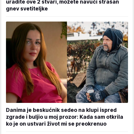
uradite ove 2 stvari, možete navući strašan
gnev svetiteljke
Danima je beskućnik sedeo na klupi ispred
zgrade i buljio u moj prozor: Kada sam otkrila
ko je on ustvari život mi se preokrenuo