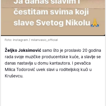
Foto: Instagram / milanvasic_official
Željko Joksimović
samo što je proslavio 20 godina
rada svoje muzičke producentske kuće, a slavlje se
danas nastavlja u domu kantautora. I pevačica
Milica Todorović uvek slavi u roditeljskoj kući u
Kruševcu.