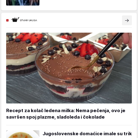
Recept za kolač ledena milka: Nema pečenja, ovo je
savršen spoj plazme, sladoleda i čokolade
Jugoslovenske domaćice imale su trik