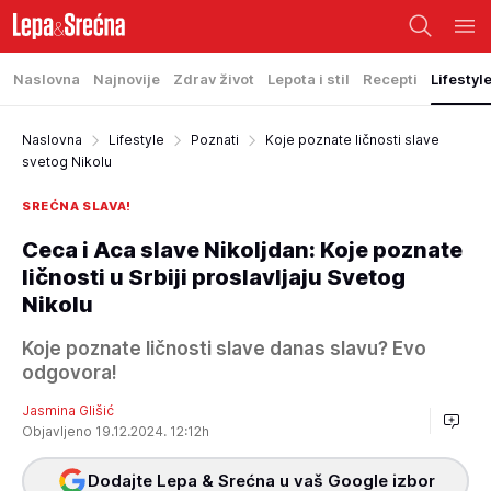
Naslovna
Najnovije
Zdrav život
Lepota i stil
Recepti
Lifestyl
Naslovna
Lifestyle
Poznati
Koje poznate ličnosti slave
svetog Nikolu
SREĆNA SLAVA!
Ceca i Aca slave Nikoljdan: Koje poznate
ličnosti u Srbiji proslavljaju Svetog
Nikolu
Koje poznate ličnosti slave danas slavu? Evo
odgovora!
Jasmina Glišić
Objavljeno 19.12.2024. 12:12h
Dodajte Lepa & Srećna u vaš Google izbor