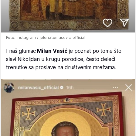
Foto: Instagram / jelenatomasevic_official
I naš glumac
Milan Vasić
je poznat po tome što
slavi Nikoljdan u krugu porodice, često deleći
trenutke sa proslave na društvenim mrežama.