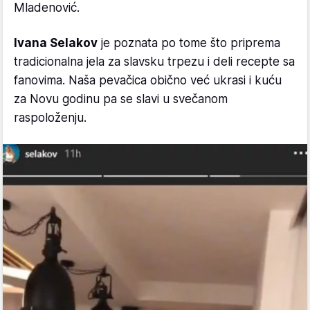
Mladenović.
Ivana Selakov
je poznata po tome što priprema
tradicionalna jela za slavsku trpezu i deli recepte sa
fanovima. Naša pevačica obično već ukrasi i kuću
za Novu godinu pa se slavi u svečanom
raspoloženju.