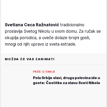
Svetlana Ceca Ražnatović
tradicionalno
proslavlja Svetog Nikolu u svom domu. Za ručak se
okuplja porodica, a uveče dolaze brojni gosti,
mnogi od njih upravo iz sveta estrade.
MOŽDA ĆE VAS ZANIMATI
PRIČE IZ SRBIJE
Pola Srbije slavi, druga polovina ide u
goste: Čestitke za slavu Sveti Nikola