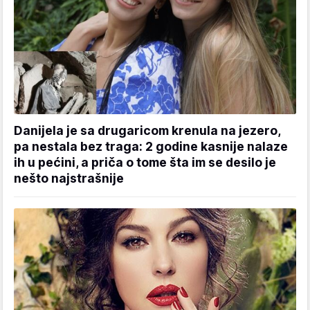
Danijela je sa drugaricom krenula na jezero,
pa nestala bez traga: 2 godine kasnije nalaze
ih u pećini, a priča o tome šta im se desilo je
nešto najstrašnije