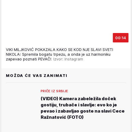
00:14
VIKI MILJKOVIĆ POKAZALA KAKO SE KOD NJE SLAVI SVETI
NIKOLA: Spremila bogatu trpezu, a onda je uz harmoniku
zapevao poznati PEVAČ!
Izvor: Instagram
MOŽDA ĆE VAS ZANIMATI
PRIČE IZ SRBIJE
(VIDEO) Kamera zabeležila doček
gostiju, trubače i slavlje: evo ko je
pevao i zabavljao goste na slavi Cece
Ražnatović (FOTO)