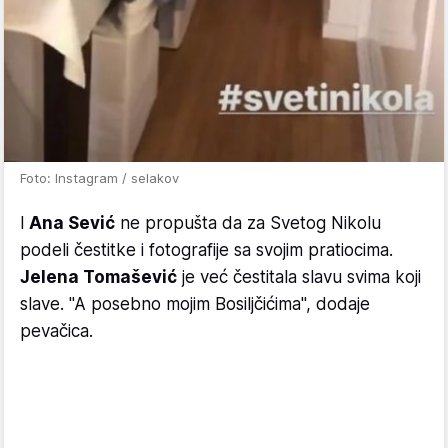
Foto: Instagram / selakov
I
Ana Sević
ne propušta da za Svetog Nikolu
podeli čestitke i fotografije sa svojim pratiocima.
Jelena Tomašević
je već čestitala slavu svima koji
slave. "A posebno mojim Bosiljčićima", dodaje
pevačica.