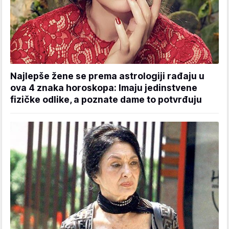
Najlepše žene se prema astrologiji rađaju u
ova 4 znaka horoskopa: Imaju jedinstvene
fizičke odlike, a poznate dame to potvrđuju