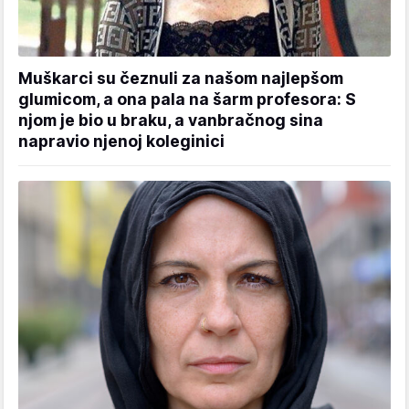
Muškarci su čeznuli za našom najlepšom
glumicom, a ona pala na šarm profesora: S
njom je bio u braku, a vanbračnog sina
napravio njenoj koleginici