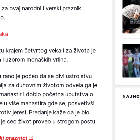
 za ovaj narodni i verski praznik
o.
jaka
ntu krajem četvrtog veka i za života je
 i uzorom monaških vrlina.
 rano je počeo da se divi ustrojstvu
elja za duhovnim životom odvela ga je
 manastir i dobio početna uputstva o
NAJNO
 u više manastira gde se, posvetivši
rotiv jeresi. Predanje kaže da je bio
 je ceo život proveo u strogom postu.
ki praznici