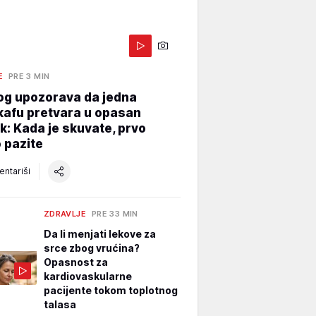
E
PRE 3 MIN
og upozorava da jedna
kafu pretvara u opasan
k: Kada je skuvate, prvo
 pazite
ntariši
ZDRAVLJE
PRE 33 MIN
Da li menjati lekove za
srce zbog vrućina?
Opasnost za
kardiovaskularne
pacijente tokom toplotnog
talasa