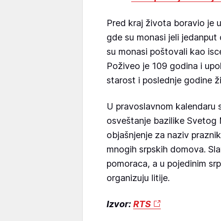
Pred kraj života boravio je 
gde su monasi jeli jedanput 
su monasi poštovali kao isceli
Poživeo je 109 godina i upok
starost i poslednje godine ž
U pravoslavnom kalendaru se
osveštanje bazilike Svetog Mi
objašnjenje za naziv praznika
mnogih srpskih domova. Slav
pomoraca, a u pojedinim srp
organizuju litije.
Izvor:
RTS