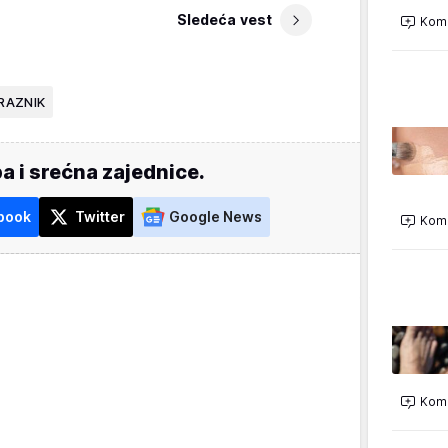
Sledeća vest
Kome
RAZNIK
a i srećna zajednice.
book
Twitter
Google News
Kome
Kome