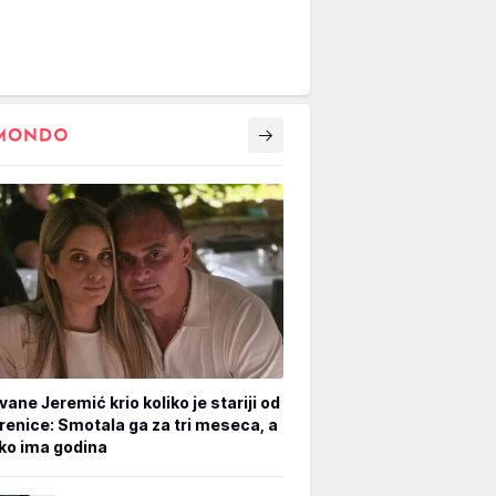
vane Jeremić krio koliko je stariji od
renice: Smotala ga za tri meseca, a
iko ima godina