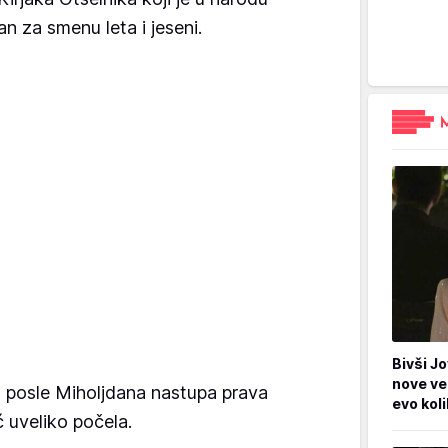
n za smenu leta i jeseni.
Bivši Jo
nove ve
 posle Miholjdana nastupa prava
evo kol
ć uveliko počela.