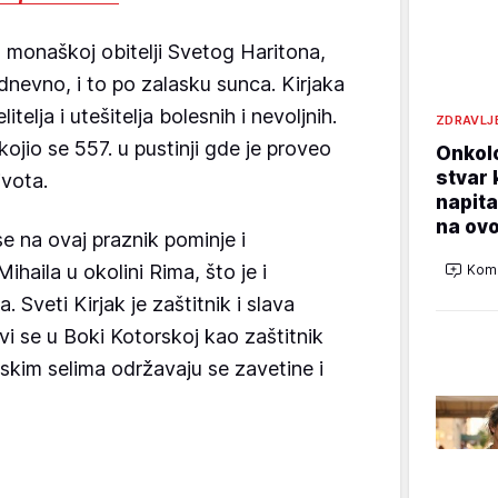
u monaškoj obitelji Svetog Haritona,
dnevno, i to po zalasku sunca. Kirjaka
telja i utešitelja bolesnih i nevoljnih.
ZDRAVLJ
ojio se 557. u pustinji gde je proveo
Onkol
stvar 
ivota.
napita
na ovo
 na ovaj praznik pominje i
haila u okolini Rima, što je i
Kome
. Sveti Kirjak je zaštitnik i slava
i se u Boki Kotorskoj kao zaštitnik
skim selima održavaju se zavetine i