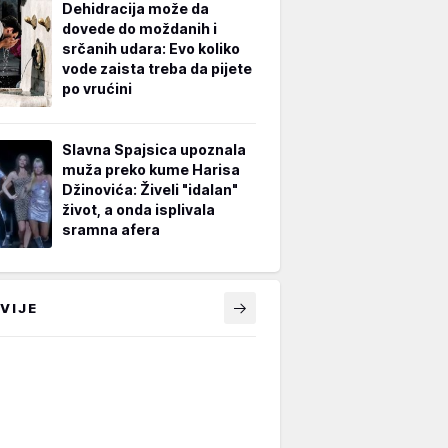
Dehidracija može da
dovede do moždanih i
srčanih udara: Evo koliko
vode zaista treba da pijete
po vrućini
Slavna Spajsica upoznala
muža preko kume Harisa
Džinovića: Živeli "idalan"
život, a onda isplivala
sramna afera
VIJE