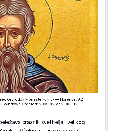
reek Orthodox Monastery, Inc•— Florence, AZ
S Windows Created: 2005:02:27 23:07:36
ležava praznik svetitelja i velikog
irjaka Otšelnika koji je u narodu