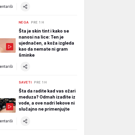
ntariši
NEGA
PRE 1 H
Šta je skin tint i kako se
nanosi na lice: Ten je
ujednačen, a koža izgleda
kao da nemate ni gram
šminke
ntariši
SAVETI
PRE 1 H
Šta da radite kad vas ožari
meduza? Odmah izađite iz
vode, a ove nadri lekove ni
slučajno ne primenjujte
ntariši