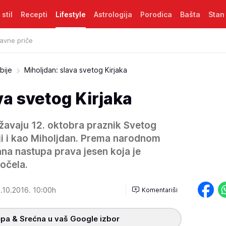
 stil
Recepti
Lifestyle
Astrologija
Porodica
Bašta
Stan
avne priče
bije
Miholjdan: slava svetog Kirjaka
va svetog Kirjaka
ežavaju 12. oktobra praznik Svetog
iji i kao Miholjdan. Prema narodnom
ana nastupa prava jesen koja je
očela.
.10.2016. 10:00h
Komentariši
pa & Srećna u vaš Google izbor