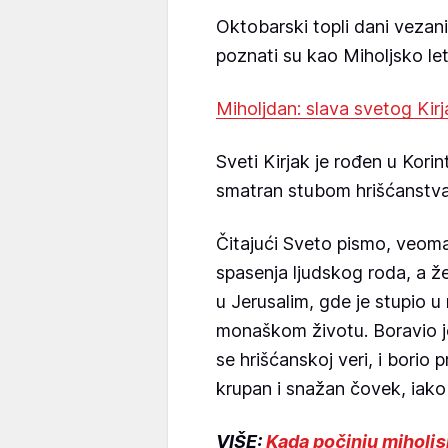
Oktobarski topli dani vezani
poznati su kao Miholjsko let
Miholjdan: slava svetog Kir
Sveti Kirjak je rođen u Kori
smatran stubom hrišćanstva
Čitajući Sveto pismo, veoma
spasenja ljudskog roda, a ž
u Jerusalim, gde je stupio u
monaškom životu. Boravio je
se hrišćanskoj veri, i borio p
krupan i snažan čovek, iako
VIŠE:
Kada počinju miholjs