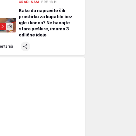
URADI SAM
PRE 13 H
Kako da napravite šik
prostirku za kupatilo bez
igle i konca? Ne bacajte
stare peškire, imamo 3
odlične ideje
ntariši