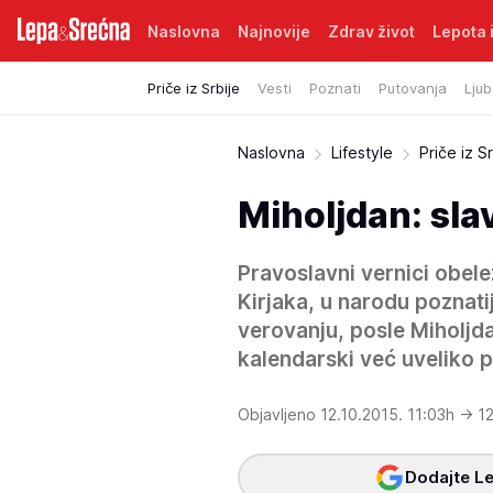
Naslovna
Najnovije
Zdrav život
Lepota i
Priče iz Srbije
Vesti
Poznati
Putovanja
Ljub
Naslovna
Lifestyle
Priče iz Sr
Miholjdan: sla
Pravoslavni vernici obel
Kirjaka, u narodu poznat
verovanju, posle Miholjd
kalendarski već uveliko p
Objavljeno 12.10.2015. 11:03h
→ 12
Dodajte Le