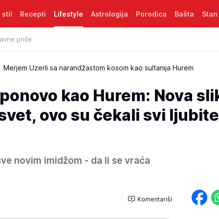
 stil
Recepti
Lifestyle
Astrologija
Porodica
Bašta
Stan
avne priče
Merjem Uzerli sa narandžastom kosom kao sultanija Hurem
 ponovo kao Hurem: Nova sli
vet, ovo su čekali svi ljubitel
sve novim imidžom - da li se vraća
Komentariši