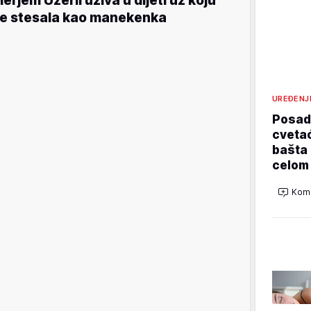
erjem Uzerli uživa u dijeti uz koju
e stesala kao manekenka
UREĐENJ
Posadi
cvetać
bašta 
celom
Kome