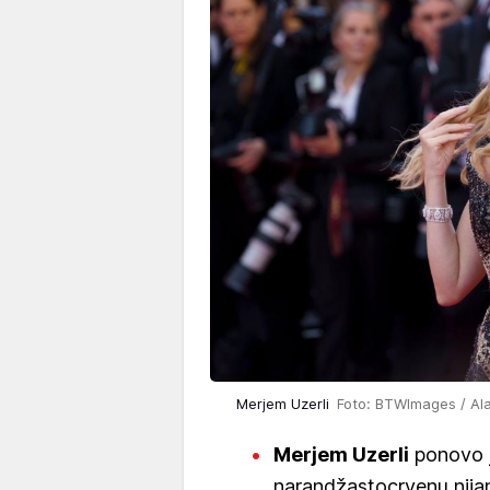
Merjem Uzerli
Foto: BTWImages / Ala
Merjem Uzerli
ponovo j
narandžastocrvenu nijan