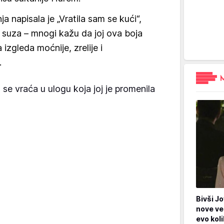
a napisala je „Vratila sam se kući“,
 suza – mnogi kažu da joj ova boja
 izgleda moćnije, zrelije i
.
se vraća u ulogu koja joj je promenila
Bivši Jo
nove ve
evo kol