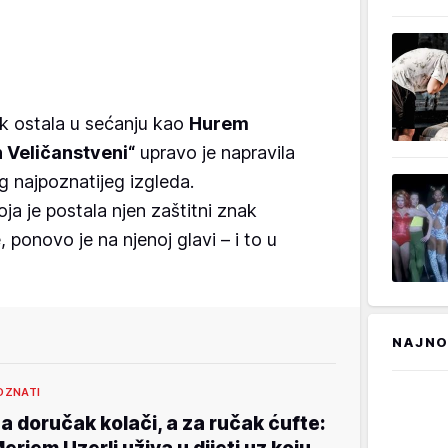
k ostala u sećanju kao
Hurem
n Veličanstveni“
upravo je napravila
 najpoznatijeg izgleda.
a je postala njen zaštitni znak
ponovo je na njenoj glavi – i to u
NAJNO
OZNATI
a doručak kolači, a za ručak ćufte: