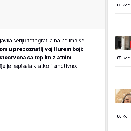
Kome
vila seriju fotografija na kojima se
om u prepoznatljivoj Hurem boji:
stocrvena sa toplim zlatnim
Kome
je je napisala kratko i emotivno:
Kome