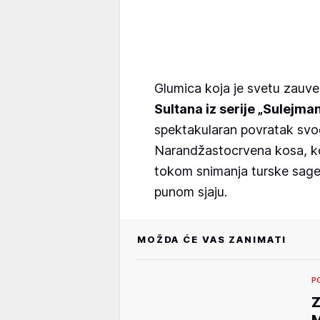
Glumica koja je svetu zauve
Sultana iz serije „Sulejma
spektakularan povratak svog
Narandžastocrvena kosa, koj
tokom snimanja turske sage, 
punom sjaju.
MOŽDA ĆE VAS ZANIMATI
P
Z