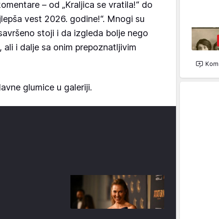
omentare – od „Kraljica se vratila!“ do
ajlepša vest 2026. godine!“. Mnogi su
avršeno stoji i da izgleda bolje nego
, ali i dalje sa onim prepoznatljivim
Kome
avne glumice u galeriji.