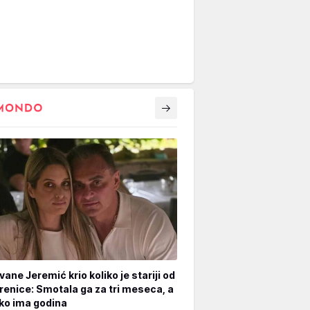
vane Jeremić krio koliko je stariji od
renice: Smotala ga za tri meseca, a
iko ima godina