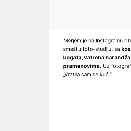
Merjem je na Instagramu obja
smeši u foto-studiju, sa
kos
bogata, vatrena narandža
pramenovima.
Uz fotografi
„Vratila sam se kući“.