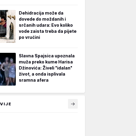
Dehidracija može da
dovede do moždanih i
srčanih udara: Evo koliko
vode zaista treba da pijete
po vrućini
Slavna Spajsica upoznala
muža preko kume Harisa
Džinovića: Živeli "idalan"
život, a onda isplivala
sramna afera
VIJE