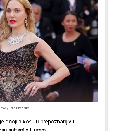
my / Profimedia
e obojila kosu u prepoznatljivu
su sultanije Hurem.