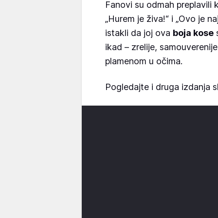
Fanovi su odmah preplavili k
„Hurem je živa!“ i „Ovo je n
istakli da joj ova
boja kose
s
ikad – zrelije, samouverenije
plamenom u očima.
Pogledajte i druga izdanja sl