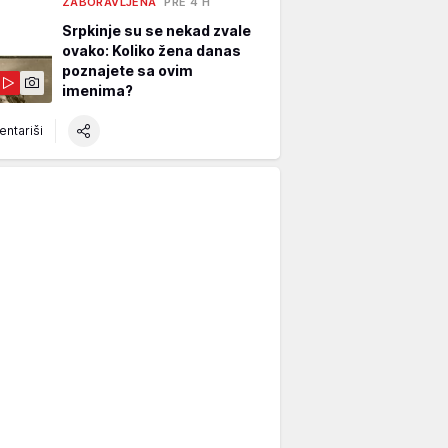
ZABORAVLJENA
PRE 4 H
Srpkinje su se nekad zvale
ovako: Koliko žena danas
poznajete sa ovim
imenima?
ntariši