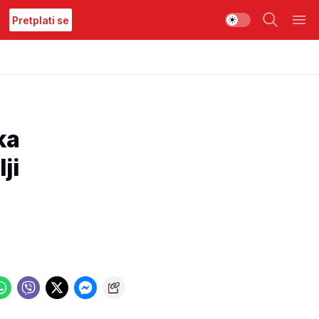
Pretplati se
ka
ji