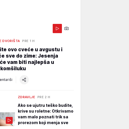
E DVORIŠTA
PRE 1 H
te ovo cveće u avgustu i
e sve do zime: Jesenja
će vam biti najlepša u
 komšiluku
ntariši
ZDRAVLJE
PRE 2 H
Ako se ujutru teško budite,
krive su roletne: Otkrivamo
vam malo poznati trik sa
prorezom koji menja sve