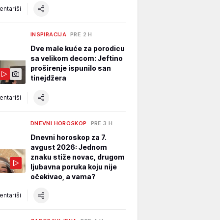
ntariši
INSPIRACIJA
PRE 2 H
Dve male kuće za porodicu
sa velikom decom: Jeftino
proširenje ispunilo san
tinejdžera
ntariši
DNEVNI HOROSKOP
PRE 3 H
Dnevni horoskop za 7.
avgust 2026: Jednom
znaku stiže novac, drugom
ljubavna poruka koju nije
očekivao, a vama?
ntariši