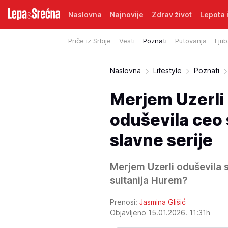
Naslovna
Najnovije
Zdrav život
Lepota i
Priče iz Srbije
Vesti
Poznati
Putovanja
Ljub
Naslovna
Lifestyle
Poznati
Merjem Uzerli
oduševila ceo s
slavne serije
Merjem Uzerli oduševila 
sultanija Hurem?
Prenosi:
Jasmina Glišić
Objavljeno 15.01.2026. 11:31h