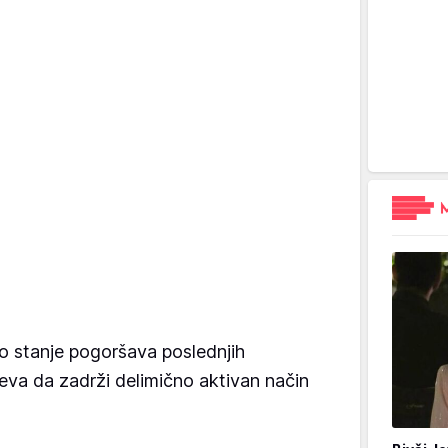
o stanje pogoršava poslednjih
speva da zadrži delimično aktivan način