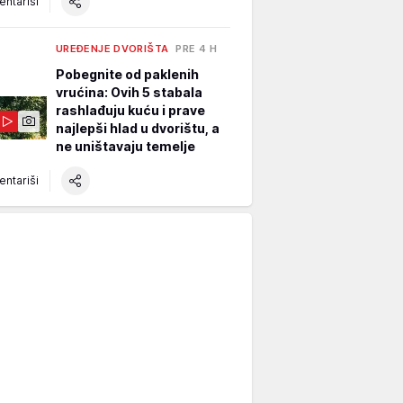
ntariši
UREĐENJE DVORIŠTA
PRE 4 H
Pobegnite od paklenih
vrućina: Ovih 5 stabala
rashlađuju kuću i prave
najlepši hlad u dvorištu, a
ne uništavaju temelje
ntariši