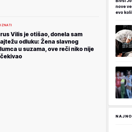
Bivši Jo
nove ve
evo kol
OZNATI
rus Vilis je otišao, donela sam
ajtežu odluku: Žena slavnog
lumca u suzama, ove reči niko nije
čekivao
NAJNO