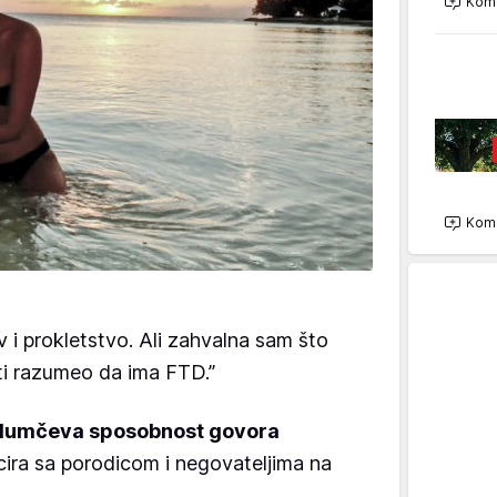
Kome
Kome
 i prokletstvo. Ali zahvalna sam što
ti razumeo da ima FTD.”
lumčeva sposobnost govora
ira sa porodicom i negovateljima na