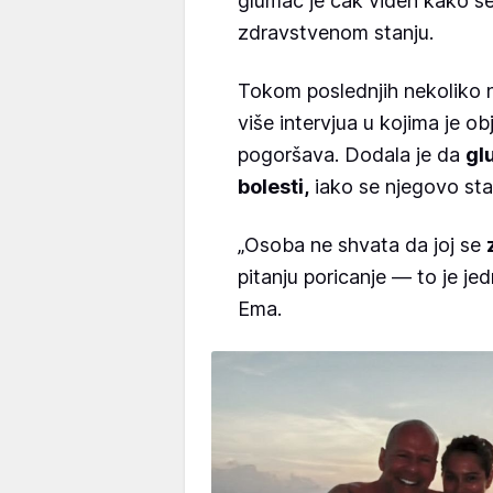
glumac je čak viđen kako š
zdravstvenom stanju.
Tokom poslednjih nekoliko n
više intervjua u kojima je o
pogoršava. Dodala je da
gl
bolesti,
iako se njegovo sta
„Osoba ne shvata da joj se
pitanju poricanje — to je je
Ema.