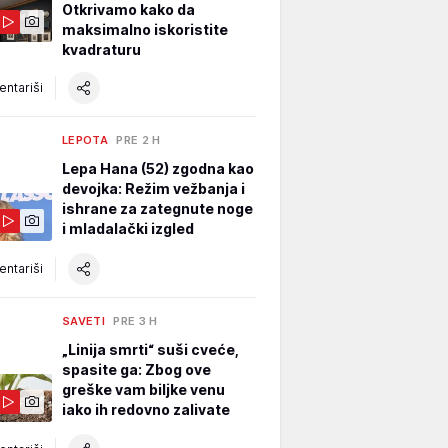
Otkrivamo kako da
maksimalno iskoristite
kvadraturu
ntariši
LEPOTA
PRE 2 H
Lepa Hana (52) zgodna kao
devojka: Režim vežbanja i
ishrane za zategnute noge
i mladalački izgled
ntariši
SAVETI
PRE 3 H
„Linija smrti“ suši cveće,
spasite ga: Zbog ove
greške vam biljke venu
iako ih redovno zalivate