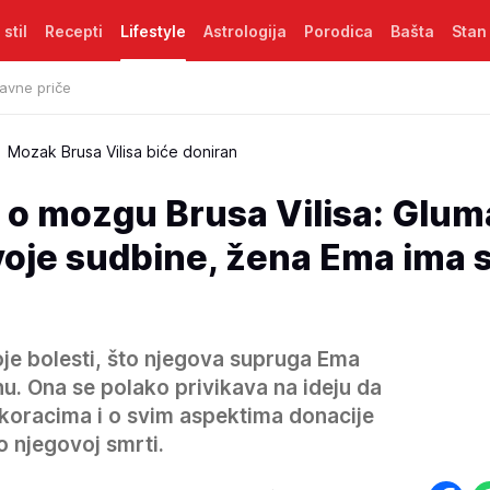
 stil
Recepti
Lifestyle
Astrologija
Porodica
Bašta
Stan
avne priče
Mozak Brusa Vilisa biće doniran
 o mozgu Brusa Vilisa: Glum
svoje sudbine, žena Ema ima
voje bolesti, što njegova supruga Ema
hu. Ona se polako privikava na ideju da
m koracima i o svim aspektima donacije
 njegovoj smrti.