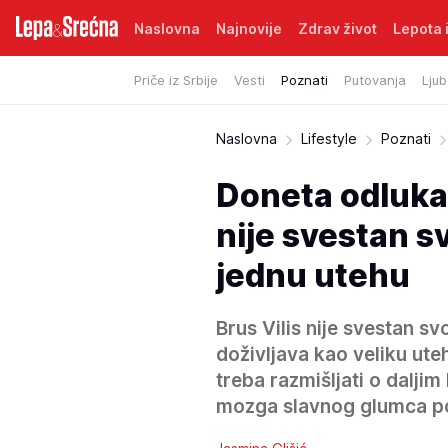
Naslovna
Najnovije
Zdrav život
Lepota i
Priče iz Srbije
Vesti
Poznati
Putovanja
Ljub
Naslovna
Lifestyle
Poznati
Doneta odluka
nije svestan 
jednu utehu
Brus Vilis nije svestan s
doživljava kao veliku ute
treba razmišljati o dalji
mozga slavnog glumca po