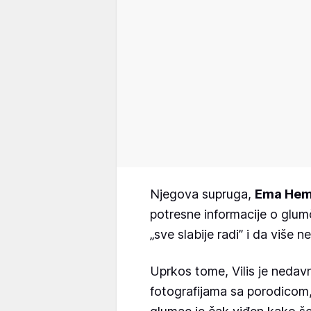
Njegova supruga,
Ema Hemi
potresne informacije o glu
„sve slabije radi” i da više n
Uprkos tome, Vilis je nedav
fotografijama sa porodicom, 