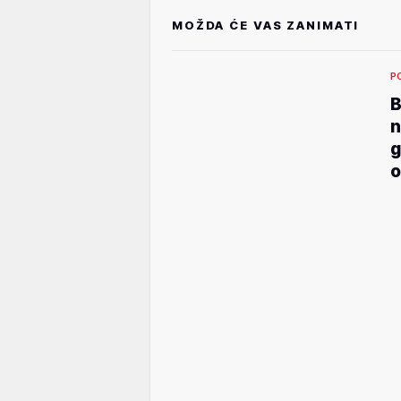
MOŽDA ĆE VAS ZANIMATI
P
B
n
g
o