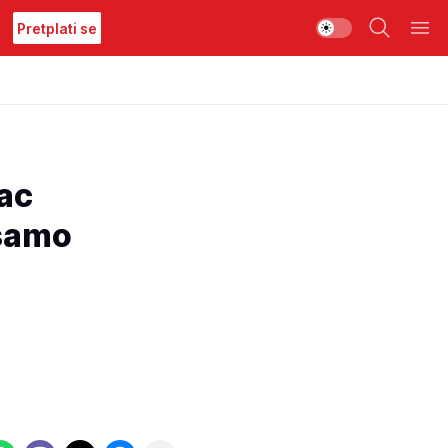
Pretplati se
ac
 samo