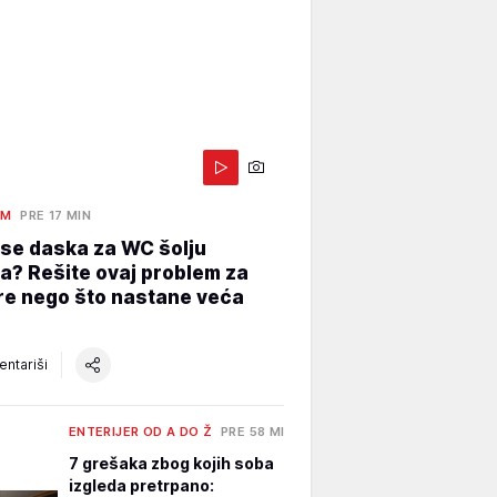
AM
PRE 17 MIN
se daska za WC šolju
? Rešite ovaj problem za
re nego što nastane veća
ntariši
ENTERIJER OD A DO Ž
PRE 58 MIN
7 grešaka zbog kojih soba
izgleda pretrpano: