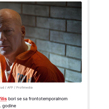
ud / AFP / Profimedia
ilis
bori se sa frontotemporalnom
. godine