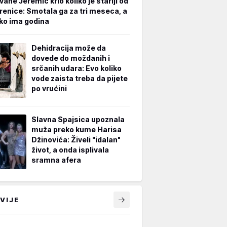
vane Jeremić krio koliko je stariji od
renice: Smotala ga za tri meseca, a
iko ima godina
Dehidracija može da
dovede do moždanih i
srčanih udara: Evo koliko
vode zaista treba da pijete
po vrućini
Slavna Spajsica upoznala
muža preko kume Harisa
Džinovića: Živeli "idalan"
život, a onda isplivala
sramna afera
VIJE