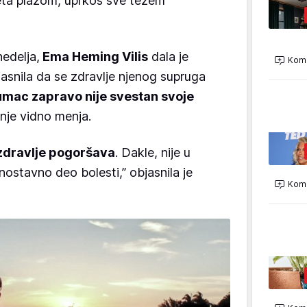
eta plažom, uprkos sve težem
edelja,
Ema Heming Vilis
dala je
Kome
bjasnila da se zdravlje njenog supruga
umac zapravo nije svestan svoje
nje vidno menja.
zdravlje pogoršava
. Dakle, nije u
dnostavno deo bolesti,” objasnila je
Kome