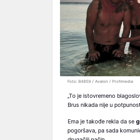
Foto: B4859 / Avalon / Profimedia
„To je istovremeno blagoslov
Brus nikada nije u potpunos
Ema je takođe rekla da se
g
pogoršava, pa sada komunic
drugačiji način.