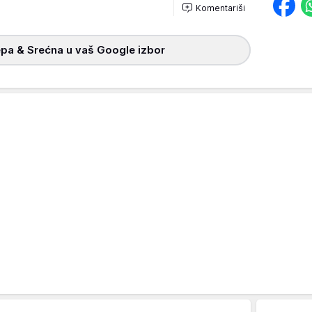
Komentariši
pa & Srećna u vaš Google izbor