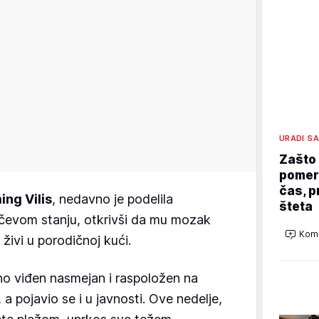
URADI S
Zašto 
pomera
čas, p
ng Vilis
, nedavno je podelila
šteta
mčevom stanju, otkrivši da mu mozak
Kome
e živi u porodičnoj kući.
no viđen nasmejan i raspoložen na
a pojavio se i u javnosti. Ove nedelje,