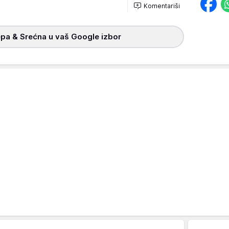
Komentariši
pa & Srećna u vaš Google izbor