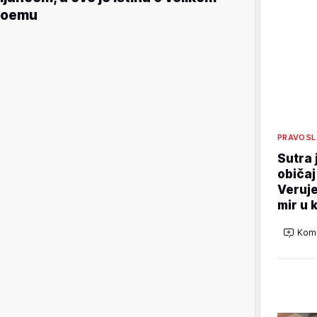
boemu
PRAVOSL
Sutra 
običaj
Veruje
mir u 
Kome