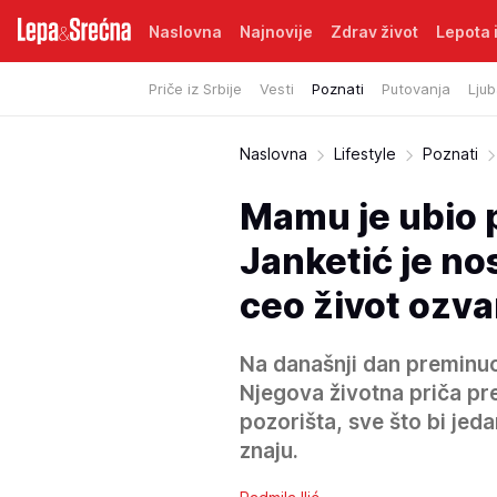
Naslovna
Najnovije
Zdrav život
Lepota i
Priče iz Srbije
Vesti
Poznati
Putovanja
Ljub
Naslovna
Lifestyle
Poznati
Mamu je ubio p
Janketić je nos
ceo život ozva
Na današnji dan preminuo 
Njegova životna priča pre
pozorišta, sve što bi jed
znaju.