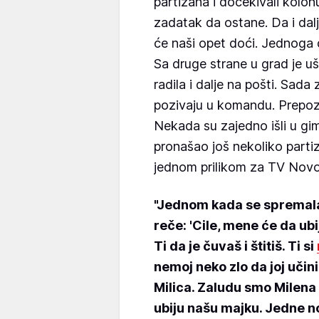
partizana i dočekivali kolo
zadatak da ostane. Da i dalje
će naši opet doći. Jednoga 
Sa druge strane u grad je u
radila i dalje na pošti. Sada
pozivaju u komandu. Prepozn
Nekada su zajedno išli u gim
pronašao još nekoliko partiz
jednom prilikom za TV Novo
"Jednom kada se spremala
reče:­ 'Cile, mene će da ub
Ti da je čuvaš i štitiš. Ti si
nemoj neko zlo da joj učini
Milica. Zaludu smo Milena i
ubiju našu majku. Jedne no