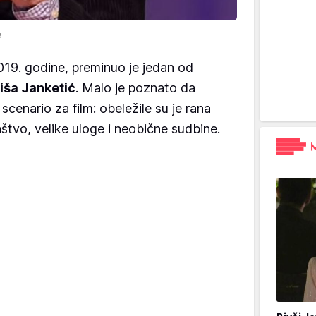
a
019. godine, preminuo je jedan od
iša Janketić
. Malo je poznato da
 scenario za film: obeležile su je rana
štvo, velike uloge i neobične sudbine.