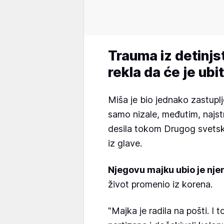
Trauma iz detinjs
rekla da će je ubit
Miša je bio jednako zastuplje
samo nizale, međutim, najstr
desila tokom Drugog svetsko
iz glave.
Njegovu majku ubio je njen
život promenio iz korena.
"Majka je radila na pošti. I