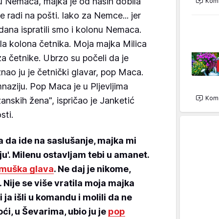
nu Nemaca, majka je od naših dobila
Kome
 radi na pošti. Iako za Nemce... jer
dana ispratili smo i kolonu Nemaca.
šla kolona četnika. Moja majka Milica
 za četnike. Ubrzo su počeli da je
ao ju je četnički glavar, pop Maca.
naziju. Pop Maca je u Pljevljima
Kome
anskih žena", ispričao je Janketić
sti.
 da ide na saslušanje, majka mi
iju'. Milenu ostavljam tebi u amanet.
muška glava
. Ne daj je nikome,
. Nije se više vratila moja majka
 ja išli u komandu i molili da ne
ći, u Ševarima, ubio ju je
pop