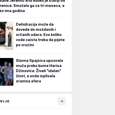
vane Jeremić krio koliko je stariji od
renice: Smotala ga za tri meseca, a
iko ima godina
Dehidracija može da
dovede do moždanih i
srčanih udara: Evo koliko
vode zaista treba da pijete
po vrućini
Slavna Spajsica upoznala
muža preko kume Harisa
Džinovića: Živeli "idalan"
život, a onda isplivala
sramna afera
VIJE