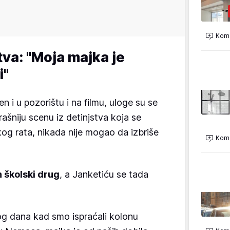
Kome
tva: "Moja majka je
i"
n i u pozorištu i na filmu, uloge su se
ašniju scenu iz detinjstva koja se
g rata, nikada nije mogao da izbriše
Kome
 školski drug
, a Janketiću se tada
 tog dana kad smo ispraćali kolonu