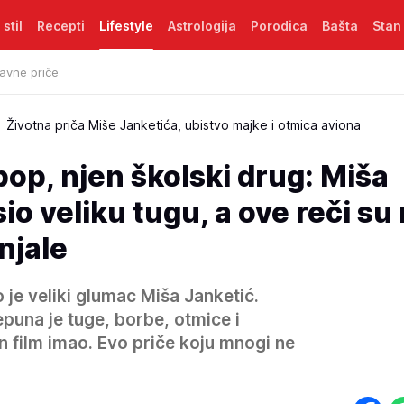
 stil
Recepti
Lifestyle
Astrologija
Porodica
Bašta
Stan
avne priče
Životna priča Miše Janketića, ubistvo majke i otmica aviona
op, njen školski drug: Miša
io veliku tugu, a ove reči su
njale
je veliki glumac Miša Janketić.
puna je tuge, borbe, otmice i
an film imao. Evo priče koju mnogi ne