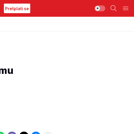
Pretplati se
 mu