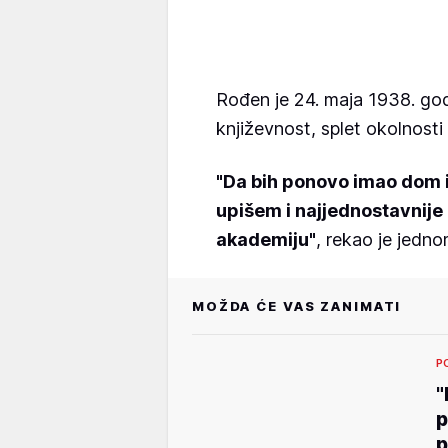
Rođen je 24. maja 1938. godi
književnost, splet okolnost
"Da bih ponovo imao dom 
upišem i najjednostavnije
akademiju"
, rekao je jedno
MOŽDA ĆE VAS ZANIMATI
P
"
p
p