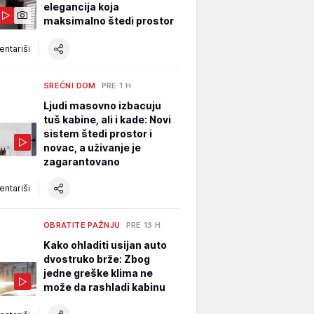
elegancija koja
maksimalno štedi prostor
ntariši
SREĆNI DOM
PRE 1 H
Ljudi masovno izbacuju
tuš kabine, ali i kade: Novi
sistem štedi prostor i
novac, a uživanje je
zagarantovano
ntariši
OBRATITE PAŽNJU
PRE 13 H
Kako ohladiti usijan auto
dvostruko brže: Zbog
jedne greške klima ne
može da rashladi kabinu