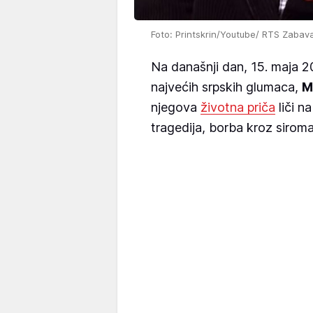
Foto: Printskrin/Youtube/ RTS Zabav
Na današnji dan, 15. maja 2
najvećih srpskih glumaca,
M
njegova
životna priča
liči na
tragedija, borba kroz siroma