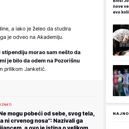
Bivši Jo
nove ve
evo kol
ne, a iako je želeo da studira
i ga je odveo na Akademiju.
i stipendiju morao sam nešto da
 mi je bilo da odem na Pozorišnu
m prilikom Janketić.
OZNATI
Ne mogu pobeći od sebe, svog tela,
NAJNO
a ni crvenog nosa": Nazivali ga
ijancem, a ovo je istina o velikom