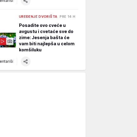
ntariši
UREĐENJE DVORIŠTA
PRE 14 H
Posadite ovo cveće u
avgustu i cvetaće sve do
zime: Jesenja bašta će
vam biti najlepša u celom
komšiluku
ntariši