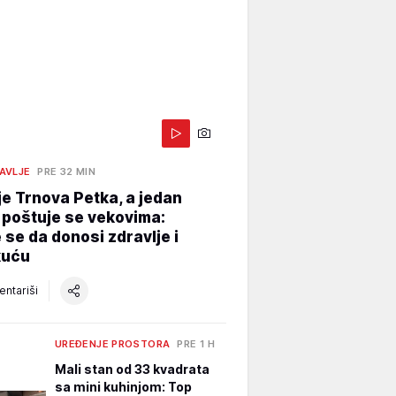
AVLJE
PRE 32 MIN
je Trnova Petka, a jedan
 poštuje se vekovima:
 se da donosi zdravlje i
kuću
ntariši
UREĐENJE PROSTORA
PRE 1 H
Mali stan od 33 kvadrata
sa mini kuhinjom: Top