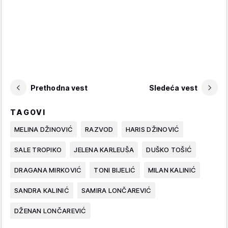
Prethodna vest
Sledeća vest
TAGOVI
MELINA DŽINOVIĆ
RAZVOD
HARIS DŽINOVIĆ
SALE TROPIKO
JELENA KARLEUŠA
DUŠKO TOŠIĆ
DRAGANA MIRKOVIĆ
TONI BIJELIĆ
MILAN KALINIĆ
SANDRA KALINIĆ
SAMIRA LONČAREVIĆ
DŽENAN LONČAREVIĆ