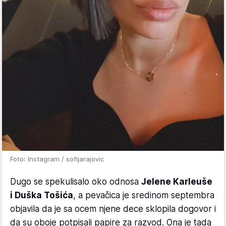
Foto: Instagram / sofijarajovic
Dugo se spekulisalo oko odnosa
Jelene Karleuše
i Duška Tošića
, a pevačica je sredinom septembra
objavila da je sa ocem njene dece sklopila dogovor i
da su oboje potpisali papire za razvod. Ona je tada