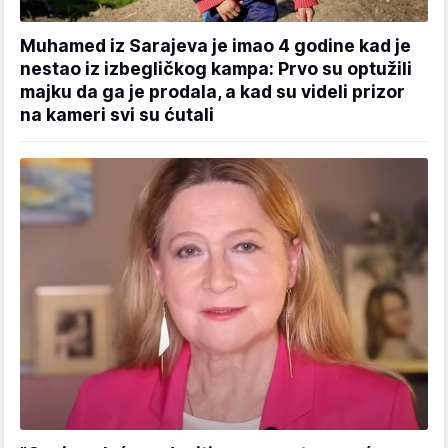
Muhamed iz Sarajeva je imao 4 godine kad je
nestao iz izbegličkog kampa: Prvo su optužili
majku da ga je prodala, a kad su videli prizor
na kameri svi su ćutali