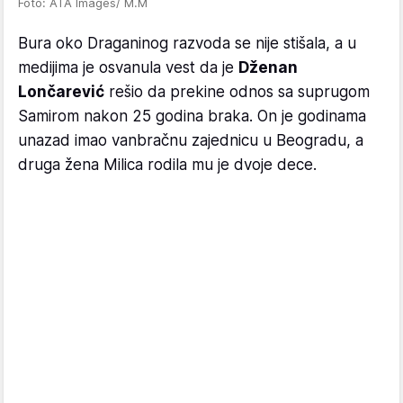
Foto: ATA Images/ M.M
Bura oko Draganinog razvoda se nije stišala, a u
medijima je osvanula vest da je
Dženan
Lončarević
rešio da prekine odnos sa suprugom
Samirom nakon 25 godina braka. On je godinama
unazad imao vanbračnu zajednicu u Beogradu, a
druga žena Milica rodila mu je dvoje dece.