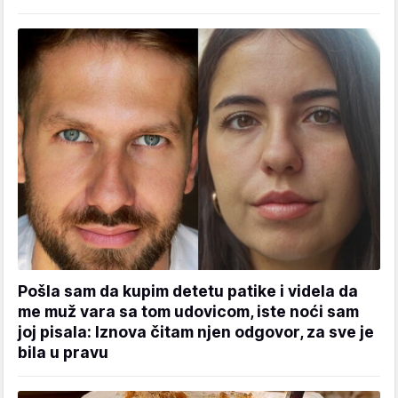
Pošla sam da kupim detetu patike i videla da
me muž vara sa tom udovicom, iste noći sam
joj pisala: Iznova čitam njen odgovor, za sve je
bila u pravu