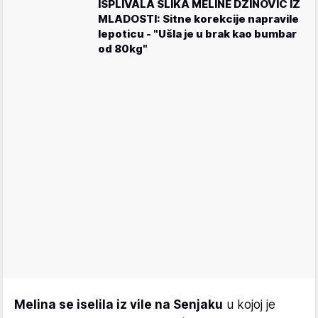
ISPLIVALA SLIKA MELINE DŽINOVIĆ IZ
MLADOSTI: Sitne korekcije napravile
lepoticu - "Ušla je u brak kao bumbar
od 80kg"
Melina se iselila iz vile na Senjaku
u kojoj je