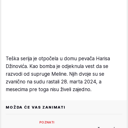
Teška serija je otpočela u domu pevača Harisa
Džinovića. Kao bomba je odjeknula vest da se
razvodi od supruge Meline. Njih dvoje su se
zvanično na sudu rastali 28. marta 2024, a
mesecima pre toga nisu živeli zajedno.
MOŽDA ĆE VAS ZANIMATI
POZNATI