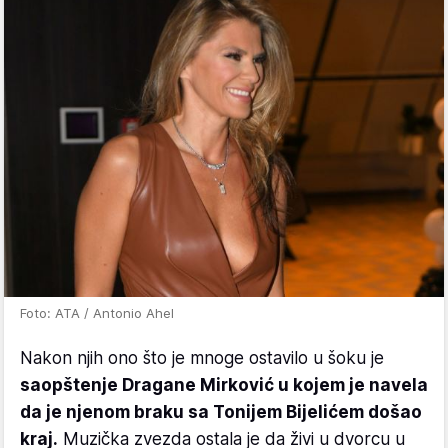
Foto: ATA / Antonio Ahel
Nakon njih ono što je mnoge ostavilo u šoku je
saopštenje Dragane Mirković u kojem je navela
da je njenom braku sa Tonijem Bijelićem došao
kraj.
Muzička zvezda ostala je da živi u dvorcu u