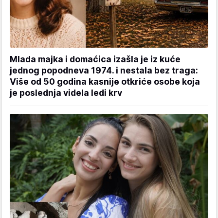
Mlada majka i domaćica izašla je iz kuće
jednog popodneva 1974. i nestala bez traga:
Više od 50 godina kasnije otkriće osobe koja
je poslednja videla ledi krv