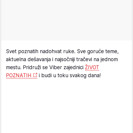
Svet poznatih nadohvat ruke. Sve goruće teme,
aktuelna dešavanja i najsočniji tračevi na jednom
mestu. Pridruži se Viber zajednici
ŽIVOT
POZNATIH
i budi u toku svakog dana!