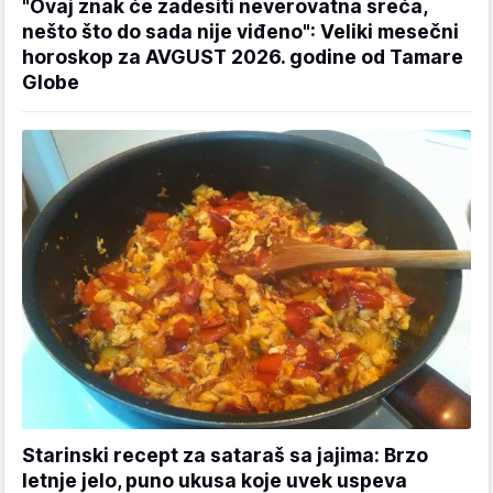
"Ovaj znak će zadesiti neverovatna sreća,
nešto što do sada nije viđeno": Veliki mesečni
horoskop za AVGUST 2026. godine od Tamare
Globe
Starinski recept za sataraš sa jajima: Brzo
letnje jelo, puno ukusa koje uvek uspeva