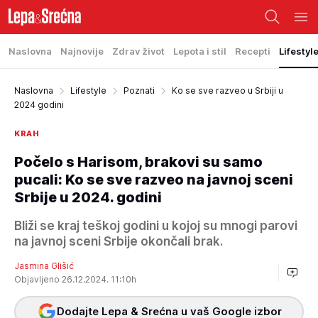
Naslovna
Najnovije
Zdrav život
Lepota i stil
Recepti
Lifestyl
Naslovna
Lifestyle
Poznati
Ko se sve razveo u Srbiji u
2024 godini
KRAH
Počelo s Harisom, brakovi su samo
pucali: Ko se sve razveo na javnoj sceni
Srbije u 2024. godini
Bliži se kraj teškoj godini u kojoj su mnogi parovi
na javnoj sceni Srbije okončali brak.
Jasmina Glišić
Objavljeno 26.12.2024. 11:10h
Dodajte Lepa & Srećna u vaš Google izbor