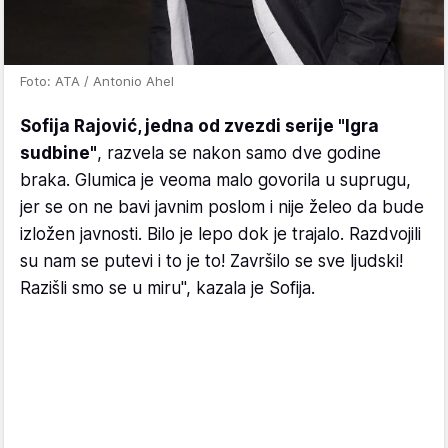
Foto: ATA / Antonio Ahel
Sofija Rajović, jedna od zvezdi serije "Igra
sudbine"
, razvela se nakon samo dve godine
braka. Glumica je veoma malo govorila u suprugu,
jer se on ne bavi javnim poslom i nije želeo da bude
izložen javnosti. Bilo je lepo dok je trajalo. Razdvojili
su nam se putevi i to je to! Završilo se sve ljudski!
Razišli smo se u miru", kazala je Sofija.