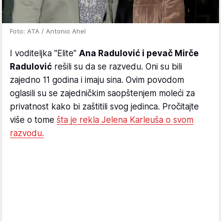
Foto: ATA / Antonio Ahel
I voditeljka "Elite"
Ana Radulović i pevač Mirče
Radulović
rešili su da se razvedu. Oni su bili
zajedno 11 godina i imaju sina. Ovim povodom
oglasili su se zajedničkim saopštenjem moleći za
privatnost kako bi zaštitili svog jedinca. Pročitajte
više o tome
šta je rekla Jelena Karleuša o svom
razvodu.