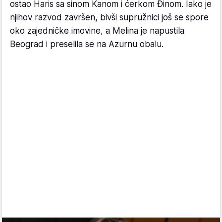
ostao Haris sa sinom Kanom i ćerkom Đinom. Iako je
njihov razvod završen, bivši supružnici još se spore
oko zajedničke imovine, a Melina je napustila
Beograd i preselila se na Azurnu obalu.