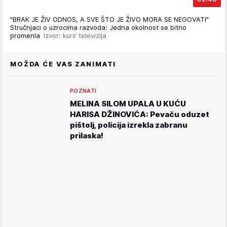
"BRAK JE ŽIV ODNOS, A SVE ŠTO JE ŽIVO MORA SE NEGOVATI"
Stručnjaci o uzrocima razvoda: Jedna okolnost se bitno
promenla
Izvor: kurir televizija
MOŽDA ĆE VAS ZANIMATI
POZNATI
MELINA SILOM UPALA U KUĆU
HARISA DŽINOVIĆA: Pevaču oduzet
pištolj, policija izrekla zabranu
prilaska!