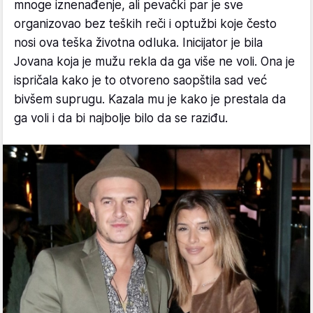
mnoge iznenađenje, ali pevački par je sve
organizovao bez teških reči i optužbi koje često
nosi ova teška životna odluka. Inicijator je bila
Jovana koja je mužu rekla da ga više ne voli. Ona je
ispričala kako je to otvoreno saopštila sad već
bivšem suprugu. Kazala mu je kako je prestala da
ga voli i da bi najbolje bilo da se raziđu.