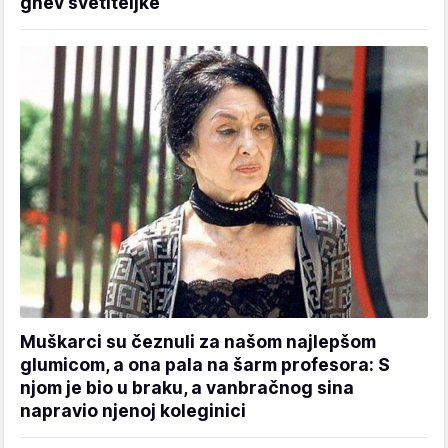
gnev svetiteljke
Muškarci su čeznuli za našom najlepšom
glumicom, a ona pala na šarm profesora: S
njom je bio u braku, a vanbračnog sina
napravio njenoj koleginici