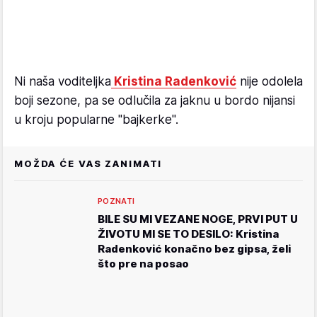
Ni naša voditeljka
Kristina Radenković
nije odolela
boji sezone, pa se odlučila za jaknu u bordo nijansi
u kroju popularne "bajkerke".
MOŽDA ĆE VAS ZANIMATI
POZNATI
BILE SU MI VEZANE NOGE, PRVI PUT U
ŽIVOTU MI SE TO DESILO: Kristina
Radenković konačno bez gipsa, želi
što pre na posao