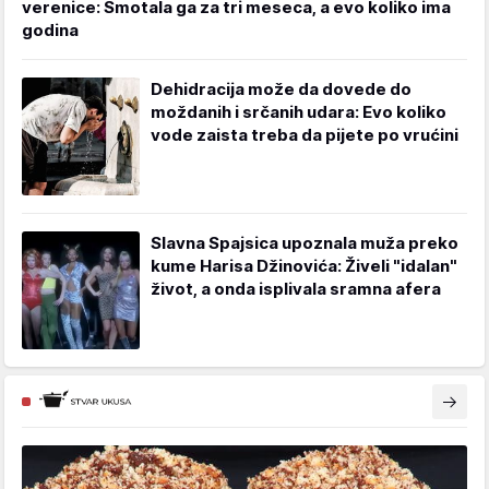
verenice: Smotala ga za tri meseca, a evo koliko ima
godina
Dehidracija može da dovede do
moždanih i srčanih udara: Evo koliko
vode zaista treba da pijete po vrućini
Slavna Spajsica upoznala muža preko
kume Harisa Džinovića: Živeli "idalan"
život, a onda isplivala sramna afera