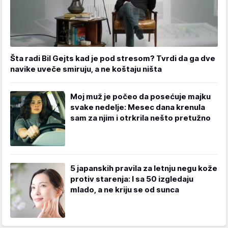
Šta radi Bil Gejts kad je pod stresom? Tvrdi da ga dve
navike uveče smiruju, a ne koštaju ništa
Moj muž je počeo da posećuje majku
svake nedelje: Mesec dana krenula
sam za njim i otrkrila nešto pretužno
5 japanskih pravila za letnju negu kože
protiv starenja: I sa 50 izgledaju
mlado, a ne kriju se od sunca