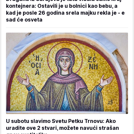
kontejnera: Ostavili je u bolnici kao bebu, a
kad je posle 26 godina srela majku rekla je - e
sad će osveta
U subotu slavimo Svetu Petku Trnovu: Ako
uradite ove 2 stvari, možete navući strašan