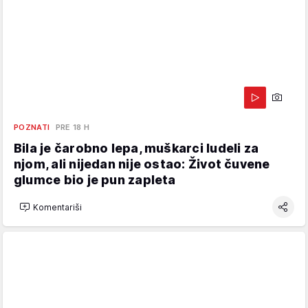
POZNATI
PRE 18 H
Bila je čarobno lepa, muškarci ludeli za
njom, ali nijedan nije ostao: Život čuvene
glumce bio je pun zapleta
Komentariši