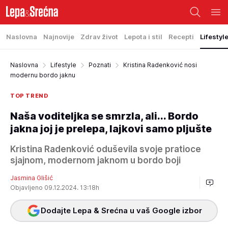
Naslovna
Najnovije
Zdrav život
Lepota i stil
Recepti
Lifestyl
Naslovna
Lifestyle
Poznati
Kristina Radenković nosi
modernu bordo jaknu
TOP TREND
Naša voditeljka se smrzla, ali... Bordo
jakna joj je prelepa, lajkovi samo pljušte
Kristina Radenković oduševila svoje pratioce
sjajnom, modernom jaknom u bordo boji
Jasmina Glišić
Objavljeno 09.12.2024. 13:18h
Dodajte Lepa & Srećna u vaš Google izbor