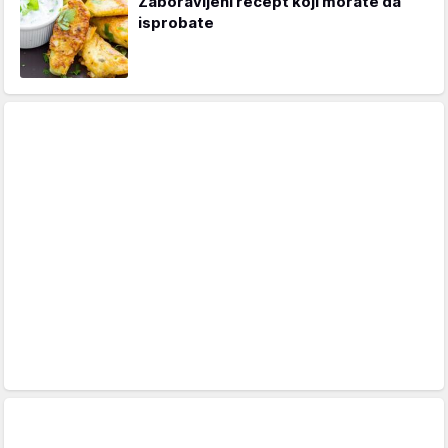
Zaboravljeni recept koji morate da
isprobate