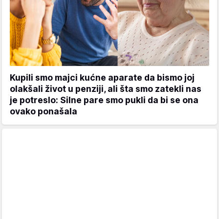
Kupili smo majci kućne aparate da bismo joj
olakšali život u penziji, ali šta smo zatekli nas
je potreslo: Silne pare smo pukli da bi se ona
ovako ponašala