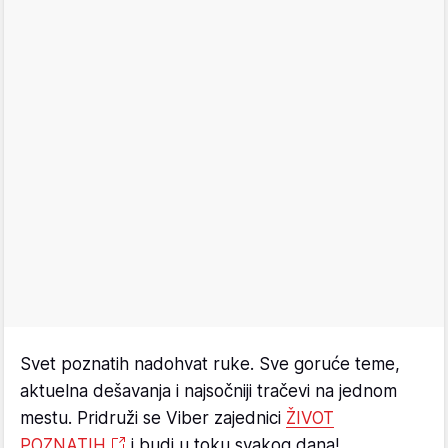
Svet poznatih nadohvat ruke. Sve goruće teme,
aktuelna dešavanja i najsočniji tračevi na jednom
mestu. Pridruži se Viber zajednici
ŽIVOT
POZNATIH
i budi u toku svakog dana!