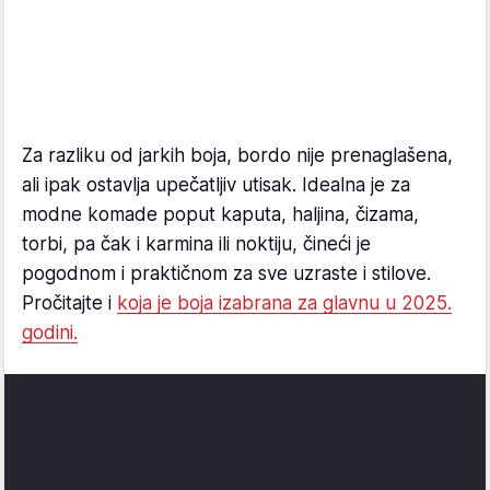
Za razliku od jarkih boja, bordo nije prenaglašena,
ali ipak ostavlja upečatljiv utisak. Idealna je za
modne komade poput kaputa, haljina, čizama,
torbi, pa čak i karmina ili noktiju, čineći je
pogodnom i praktičnom za sve uzraste i stilove.
Pročitajte i
koja je boja izabrana za glavnu u 2025.
godini.