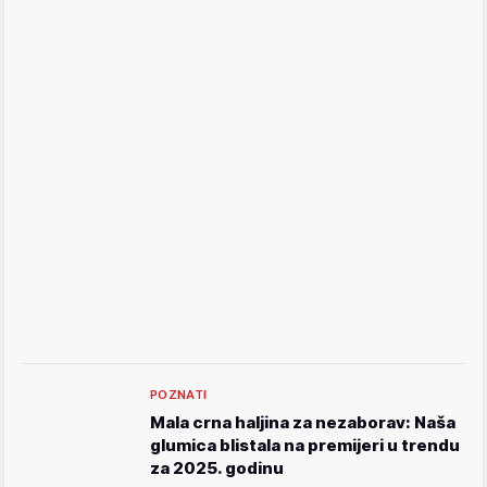
POZNATI
Mala crna haljina za nezaborav: Naša
glumica blistala na premijeri u trendu
za 2025. godinu