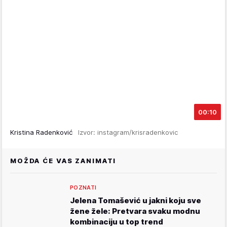
00:10
Kristina Radenković
Izvor: instagram/krisradenkovic
MOŽDA ĆE VAS ZANIMATI
POZNATI
Jelena Tomašević u jakni koju sve
žene žele: Pretvara svaku modnu
kombinaciju u top trend