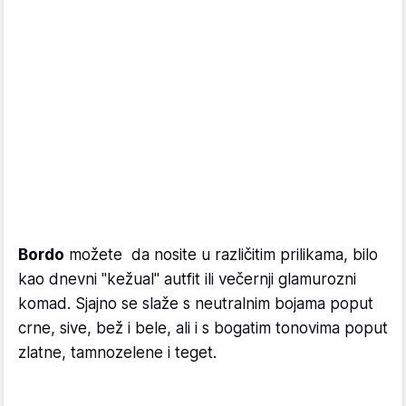
Bordo
možete da nosite u različitim prilikama, bilo
kao dnevni "kežual" autfit ili večernji glamurozni
komad. Sjajno se slaže s neutralnim bojama poput
crne, sive, bež i bele, ali i s bogatim tonovima poput
zlatne, tamnozelene i teget.