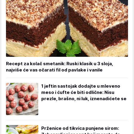
Recept za kolač smetanik: Ruski klasik u 3 sloja,
najviše će vas očarati fil od pavlake i vanile
1 jeftin sastojak dodajte u mleveno
meso i ćufte će biti odlične: Nisu
prezle, brašno, ni luk, iznenadićete se
Prženice od tikvica punjene sirom: