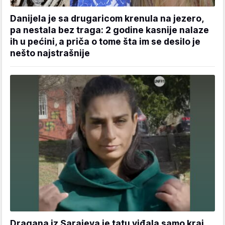
Danijela je sa drugaricom krenula na jezero,
pa nestala bez traga: 2 godine kasnije nalaze
ih u pećini, a priča o tome šta im se desilo je
nešto najstrašnije
Dragana iz Sarajeva je tatu viđala samo kraj