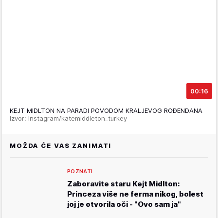
00:16
KEJT MIDLTON NA PARADI POVODOM KRALJEVOG ROĐENDANA
Izvor: Instagram/katemiddleton_turkey
MOŽDA ĆE VAS ZANIMATI
POZNATI
Zaboravite staru Kejt Midlton:
Princeza više ne ferma nikog, bolest
joj je otvorila oči - "Ovo sam ja"