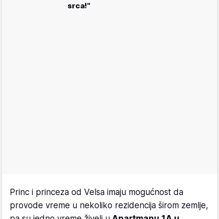
srca!"
Princ i princeza od Velsa imaju mogućnost da
provode vreme u nekoliko rezidencija širom zemlje,
pa su jedno vreme živeli u
Apartmanu 1A u