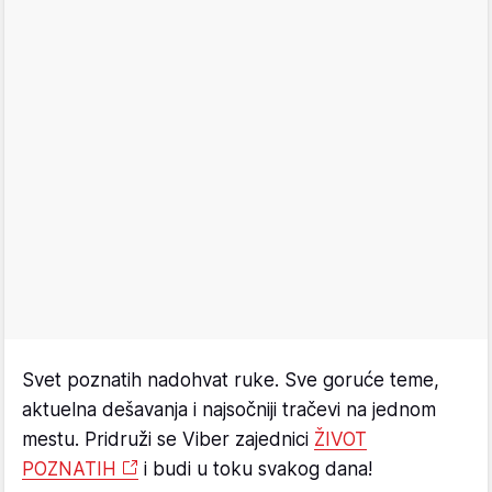
Svet poznatih nadohvat ruke. Sve goruće teme,
aktuelna dešavanja i najsočniji tračevi na jednom
mestu. Pridruži se Viber zajednici
ŽIVOT
POZNATIH
i budi u toku svakog dana!