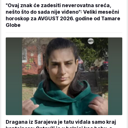
"Ovaj znak će zadesiti neverovatna sreća,
nešto što do sada nije viđeno": Veliki mesečni
horoskop za AVGUST 2026. godine od Tamare
Globe
Dragana iz Sarajeva je tatu viđala samo kraj