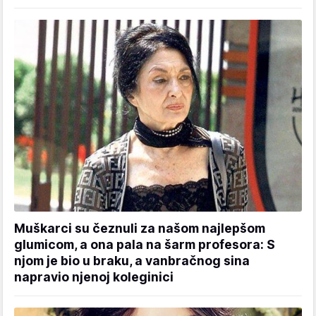
Muškarci su čeznuli za našom najlepšom
glumicom, a ona pala na šarm profesora: S
njom je bio u braku, a vanbračnog sina
napravio njenoj koleginici