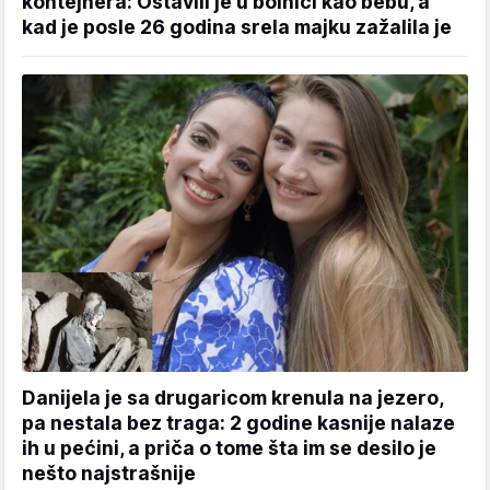
kontejnera: Ostavili je u bolnici kao bebu, a
kad je posle 26 godina srela majku zažalila je
Danijela je sa drugaricom krenula na jezero,
pa nestala bez traga: 2 godine kasnije nalaze
ih u pećini, a priča o tome šta im se desilo je
nešto najstrašnije