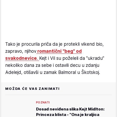
Tako je procurila priča da je protekli vikend bio,
zapravo, njihov
romantični "beg" od
svakodnevice
.
Kejt i Vil su poželeli da "ukradu"
nekoliko dana za sebe i ostavili decu u zdanju
Adelejd, otišavši u zamak Balmoral u Škotskoj.
MOŽDA ĆE VAS ZANIMATI
POZNATI
Dosad neviđena slika Kejt Midlton:
Princeza blista - "Ona je kraljica