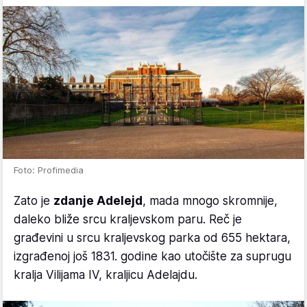
Foto: Profimedia
Zato je
zdanje Adelejd
, mada mnogo skromnije,
daleko bliže srcu kraljevskom paru. Reč je
građevini u srcu kraljevskog parka od 655 hektara,
izgrađenoj još 1831. godine kao utočište za suprugu
kralja Vilijama IV, kraljicu Adelajdu.