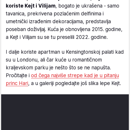
koriste Kejt i Vilijam
, bogato je ukrašena - samo
tavanica, prekrivena pozlaćenim delfinima i
umetnički izrađenim dekoracijama, predstavlja
poseban doživljaj. Kuća je obnovljena 2015. godine,
a Kejt i Vilijam su se tu preselili 2022. godine.
I dalje koriste apartman u Kensingtonskoj palati kad
su u Londonu, ali čar kuće u romantičnom
kraljevskom parku je nešto što se ne napušta.
Pročitajte i
od čega najviše strepe kad je u pitanju
princ Hari
, a u galeriji pogledajte još slika lepe Kejt.