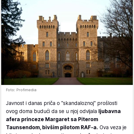
Foto: Profimedia
Javnost i danas priča o "skandaloznoj" prošlosti
ovog doma budući da se u njoj odvijala
ljubavna
afera princeze Margaret sa Piterom
Taunsendom, bivšim pilotom RAF-a.
Ova veza je