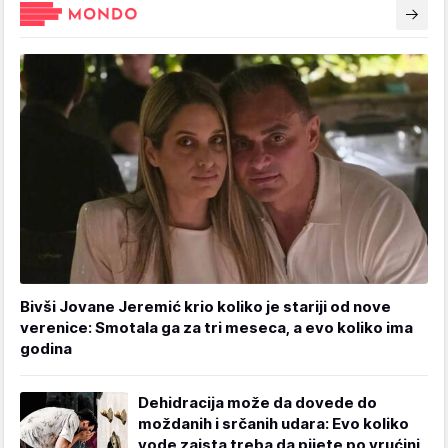
Bivši Jovane Jeremić krio koliko je stariji od nove
verenice: Smotala ga za tri meseca, a evo koliko ima
godina
Dehidracija može da dovede do
moždanih i srčanih udara: Evo koliko
vode zaista treba da pijete po vrućini