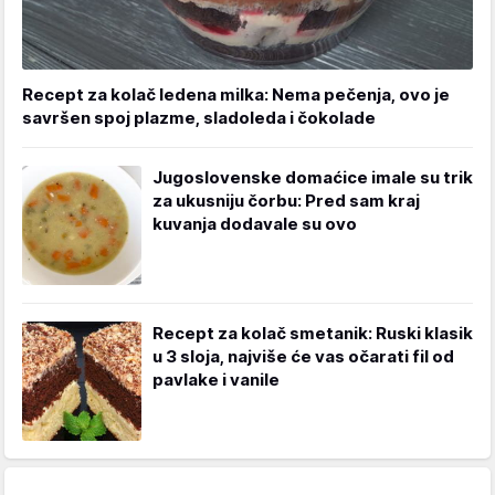
Recept za kolač ledena milka: Nema pečenja, ovo je
savršen spoj plazme, sladoleda i čokolade
Jugoslovenske domaćice imale su trik
za ukusniju čorbu: Pred sam kraj
kuvanja dodavale su ovo
Recept za kolač smetanik: Ruski klasik
u 3 sloja, najviše će vas očarati fil od
pavlake i vanile