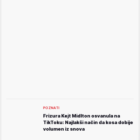
POZNATI
Frizura Kejt Midlton osvanula na
TikToku: Najlakši način da kosa dobije
volumen iz snova