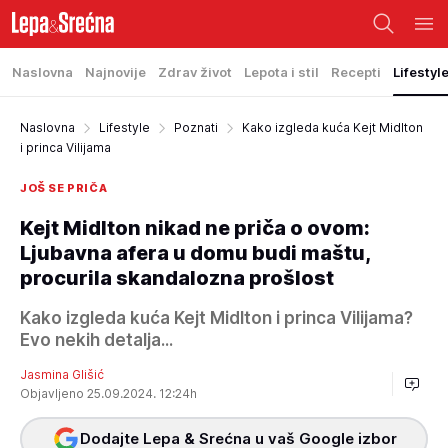
Naslovna
Najnovije
Zdrav život
Lepota i stil
Recepti
Lifestyl
Naslovna
Lifestyle
Poznati
Kako izgleda kuća Kejt Midlton
i princa Vilijama
JOŠ SE PRIČA
Kejt Midlton nikad ne priča o ovom:
Ljubavna afera u domu budi maštu,
procurila skandalozna prošlost
Kako izgleda kuća Kejt Midlton i princa Vilijama?
Evo nekih detalja...
Jasmina Glišić
Objavljeno 25.09.2024. 12:24h
Dodajte Lepa & Srećna u vaš Google izbor