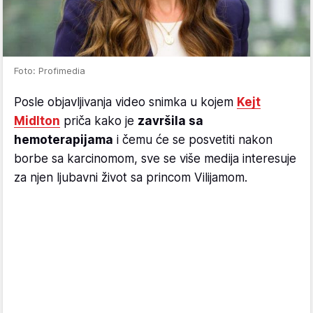
Foto: Profimedia
Posle objavljivanja video snimka u kojem
Kejt
Midlton
priča kako je
završila sa
hemoterapijama
i čemu će se posvetiti nakon
borbe sa karcinomom, sve se više medija interesuje
za njen ljubavni život sa princom Vilijamom.