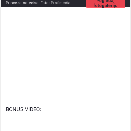
Pogledaj
Princeza od Velsa
Foto: Profimedia
fotogaleriju
BONUS VIDEO: