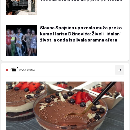
Slavna Spajsica upoznala muža preko
kume Harisa Džinovića: Živeli "idalan"
život, a onda isplivala sramna afera