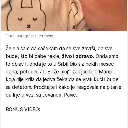
Foto: Instagram / Serifovic
Želela sam da sačekam da se sve završi, da sve
bude, što bi babe rekle,
živo i zdravo.
Onda smo
to objavili, onda je to u Srbiji bio šiz nekih mesec
dana, potpuni, ali, Bože moj", zaključila je Marija
koja nije krila da jedva čeka da se vrati kući i bude
sa detetom. Pročitajte i kako je reagovala na pitanje
da li je u vezi sa Jovanom Pavić.
BONUS VIDEO: