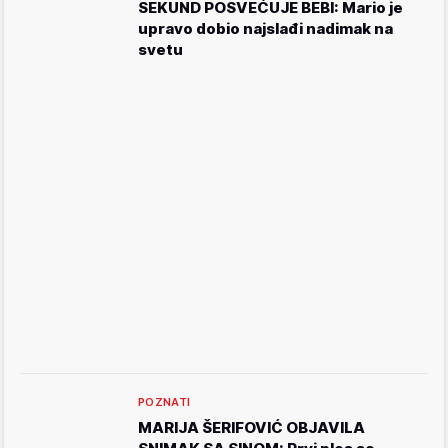
SEKUND POSVEĆUJE BEBI: Mario je
upravo dobio najslađi nadimak na
svetu
POZNATI
MARIJA ŠERIFOVIĆ OBJAVILA