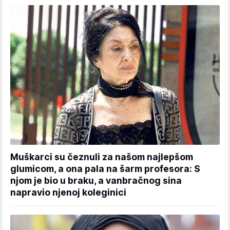
Muškarci su čeznuli za našom najlepšom
glumicom, a ona pala na šarm profesora: S
njom je bio u braku, a vanbračnog sina
napravio njenoj koleginici