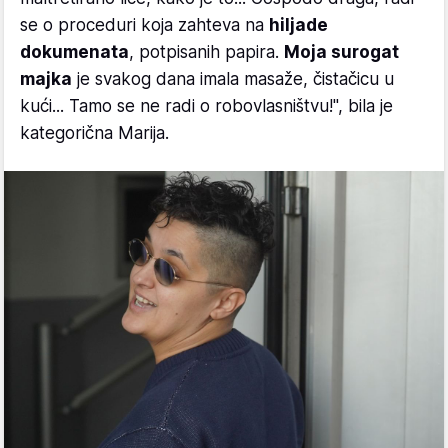
se o proceduri koja zahteva na
hiljade
dokumenata
, potpisanih papira.
Moja surogat
majka
je svakog dana imala masaže, čistačicu u
kući... Tamo se ne radi o robovlasništvu!", bila je
kategorična Marija.