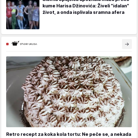
kume Harisa Džinovića: Živeli "idalan"
život, a onda isplivala sramna afera
Retro recept za koka kola tortu: Ne peče se, a nekada