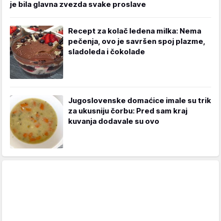
je bila glavna zvezda svake proslave
Recept za kolač ledena milka: Nema
pečenja, ovo je savršen spoj plazme,
sladoleda i čokolade
Jugoslovenske domaćice imale su trik
za ukusniju čorbu: Pred sam kraj
kuvanja dodavale su ovo