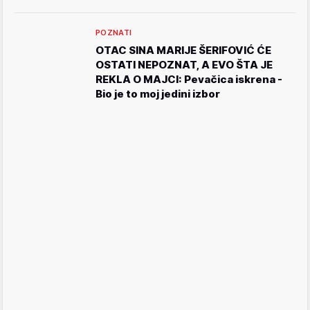
POZNATI
OTAC SINA MARIJE ŠERIFOVIĆ ĆE
OSTATI NEPOZNAT, A EVO ŠTA JE
REKLA O MAJCI: Pevačica iskrena -
Bio je to moj jedini izbor