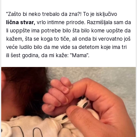
"Zašto bi neko trebalo da zna?! To je isključivo
lična stvar,
vrlo intimne prirode. Razmišljala sam da
li uoppšte ima potrebe bilo šta bilo kome uopšte da
kažem, šta se koga to tiče, ali onda bi verovatno još
veće ludilo bilo da me vide sa detetom koje ima tri
ili šest godina, da mi kaže: "Mama".