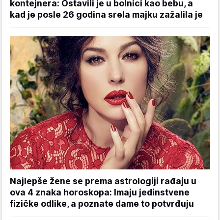
kontejnera: Ostavili je u bolnici kao bebu, a
kad je posle 26 godina srela majku zažalila je
Najlepše žene se prema astrologiji rađaju u
ova 4 znaka horoskopa: Imaju jedinstvene
fizičke odlike, a poznate dame to potvrđuju