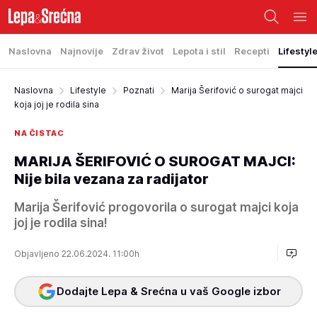
Naslovna
Najnovije
Zdrav život
Lepota i stil
Recepti
Lifestyl
Naslovna
Lifestyle
Poznati
Marija Šerifović o surogat majci
koja joj je rodila sina
NA ČISTAC
MARIJA ŠERIFOVIĆ O SUROGAT MAJCI:
Nije bila vezana za radijator
Marija Šerifović progovorila o surogat majci koja
joj je rodila sina!
Objavljeno 22.06.2024. 11:00h
Dodajte Lepa & Srećna u vaš Google izbor