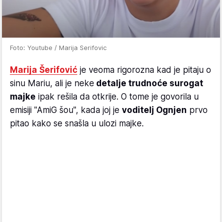
Foto: Youtube / Marija Serifovic
Marija Šerifović
je veoma rigorozna kad je pitaju o
sinu Mariu, ali je neke
detalje trudnoće surogat
majke
ipak rešila da otkrije. O tome je govorila u
emisiji "AmiG šou", kada joj je
voditelj Ognjen
prvo
pitao kako se snašla u ulozi majke.