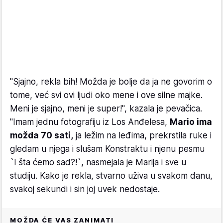
"Sjajno, rekla bih! Možda je bolje da ja ne govorim o
tome, već svi ovi ljudi oko mene i ove silne majke.
Meni je sjajno, meni je super!", kazala je pevačica.
"Imam jednu fotografiju iz Los Anđelesa,
Mario ima
možda 70 sati,
ja ležim na leđima, prekrstila ruke i
gledam u njega i slušam Konstraktu i njenu pesmu
`I šta ćemo sad?!`, nasmejala je Marija i sve u
studiju. Kako je rekla, stvarno uživa u svakom danu,
svakoj sekundi i sin joj uvek nedostaje.
MOŽDA ĆE VAS ZANIMATI