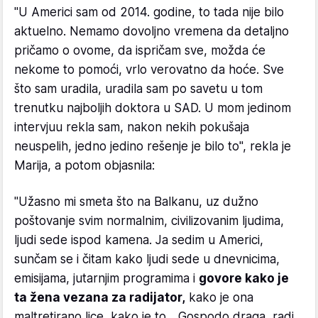
"U Americi sam od 2014. godine, to tada nije bilo
aktuelno. Nemamo dovoljno vremena da detaljno
pričamo o ovome, da ispričam sve, možda će
nekome to pomoći, vrlo verovatno da hoće. Sve
što sam uradila, uradila sam po savetu u tom
trenutku najboljih doktora u SAD. U mom jedinom
intervjuu rekla sam, nakon nekih pokušaja
neuspelih, jedno jedino rešenje je bilo to", rekla je
Marija, a potom objasnila:
"Užasno mi smeta što na Balkanu, uz dužno
poštovanje svim normalnim, civilizovanim ljudima,
ljudi sede ispod kamena. Ja sedim u Americi,
sunčam se i čitam kako ljudi sede u dnevnicima,
emisijama, jutarnjim programima i
govore kako je
ta žena vezana za radijator,
kako je ona
maltretirano lice, kako je to... Gospodo draga, radi