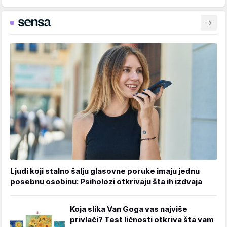
Ljudi koji stalno šalju glasovne poruke imaju jednu
posebnu osobinu: Psiholozi otkrivaju šta ih izdvaja
Koja slika Van Goga vas najviše
privlači? Test ličnosti otkriva šta vam