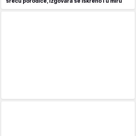
sreću porodice, izgovara se iskreno i u miru