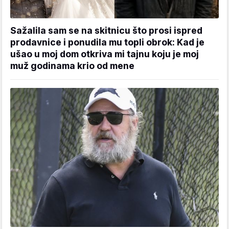
Sažalila sam se na skitnicu što prosi ispred
prodavnice i ponudila mu topli obrok: Kad je
ušao u moj dom otkriva mi tajnu koju je moj
muž godinama krio od mene