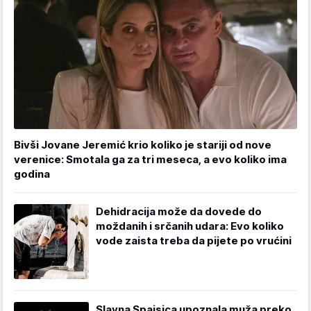
Bivši Jovane Jeremić krio koliko je stariji od nove
verenice: Smotala ga za tri meseca, a evo koliko ima
godina
Dehidracija može da dovede do
moždanih i srčanih udara: Evo koliko
vode zaista treba da pijete po vrućini
Slavna Spajsica upoznala muža preko