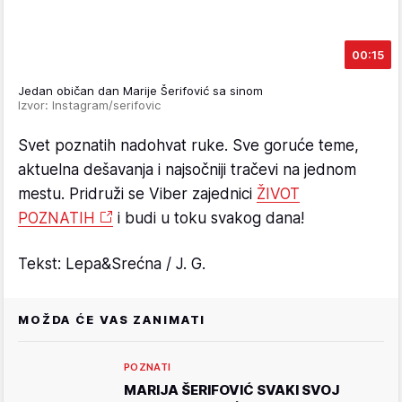
00:15
Jedan običan dan Marije Šerifović sa sinom
Izvor: Instagram/serifovic
Svet poznatih nadohvat ruke. Sve goruće teme,
aktuelna dešavanja i najsočniji tračevi na jednom
mestu. Pridruži se Viber zajednici
ŽIVOT
POZNATIH
i budi u toku svakog dana!
Tekst: Lepa&Srećna / J. G.
MOŽDA ĆE VAS ZANIMATI
POZNATI
MARIJA ŠERIFOVIĆ SVAKI SVOJ