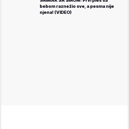
SNIMAK SA SINOM: Prvi ples sa
bebom raznežio sve, a pesma nije
njena! (VIDEO)