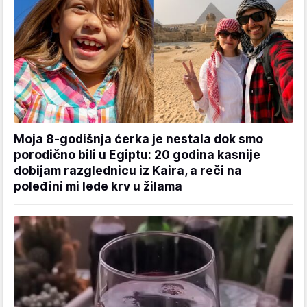
Moja 8-godišnja ćerka je nestala dok smo
porodično bili u Egiptu: 20 godina kasnije
dobijam razglednicu iz Kaira, a reči na
poleđini mi lede krv u žilama