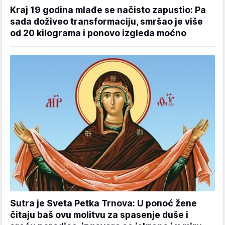
Kraj 19 godina mlađe se načisto zapustio: Pa
sada doživeo transformaciju, smršao je više
od 20 kilograma i ponovo izgleda moćno
Sutra je Sveta Petka Trnova: U ponoć žene
čitaju baš ovu molitvu za spasenje duše i