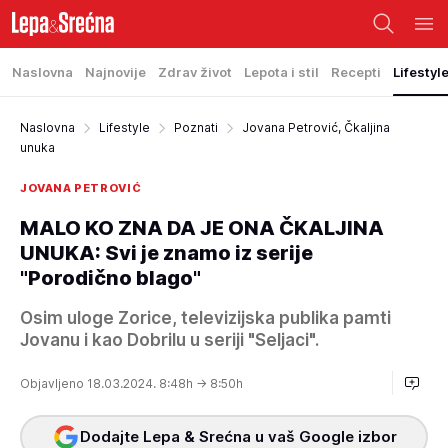
Naslovna
Najnovije
Zdrav život
Lepota i stil
Recepti
Lifestyl
Naslovna
Lifestyle
Poznati
Jovana Petrović, Čkaljina
unuka
JOVANA PETROVIĆ
MALO KO ZNA DA JE ONA ČKALJINA
UNUKA: Svi je znamo iz serije
"Porodično blago"
Osim uloge Zorice, televizijska publika pamti
Jovanu i kao Dobrilu u seriji "Seljaci".
Objavljeno 18.03.2024. 8:48h
→ 8:50h
Dodajte Lepa & Srećna u vaš Google izbor