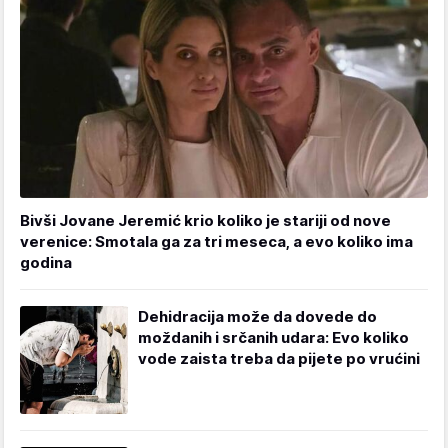
Bivši Jovane Jeremić krio koliko je stariji od nove
verenice: Smotala ga za tri meseca, a evo koliko ima
godina
Dehidracija može da dovede do
moždanih i srčanih udara: Evo koliko
vode zaista treba da pijete po vrućini