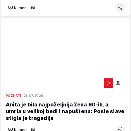
Komentariši
POZNATI
28.07.2026.
Anita je bila najpoželjnija žena 60-ih, a
umrla u velikoj bedi i napuštena: Posle slave
stigla je tragedija
Komentariši