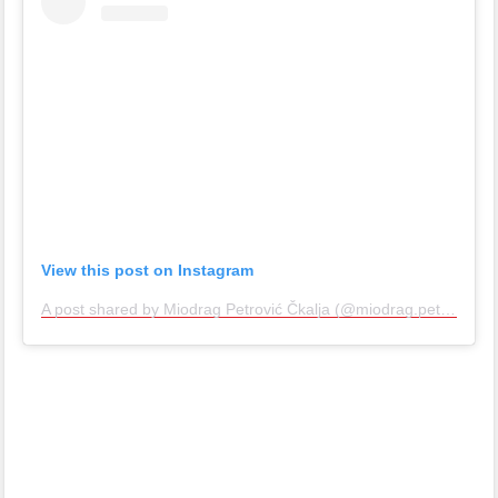
View this post on Instagram
A post shared by Miodrag Petrović Čkalja (@miodrag.petrovic.ckalja)