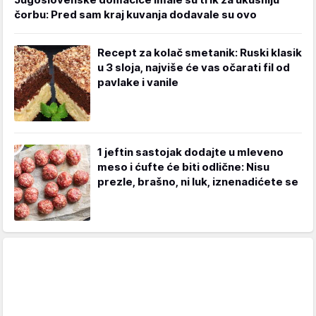
čorbu: Pred sam kraj kuvanja dodavale su ovo
Recept za kolač smetanik: Ruski klasik
u 3 sloja, najviše će vas očarati fil od
pavlake i vanile
1 jeftin sastojak dodajte u mleveno
meso i ćufte će biti odlične: Nisu
prezle, brašno, ni luk, iznenadićete se