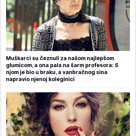
Muškarci su čeznuli za našom najlepšom
glumicom, a ona pala na šarm profesora: S
njom je bio u braku, a vanbračnog sina
napravio njenoj koleginici