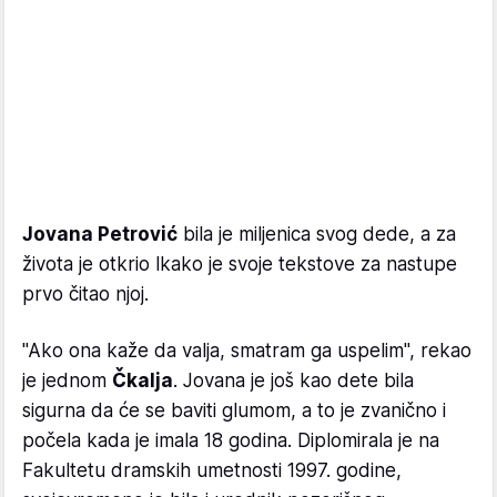
Jovana Petrović
bila je miljenica svog dede, a za
života je otkrio lkako je svoje tekstove za nastupe
prvo čitao njoj.
"Ako ona kaže da valja, smatram ga uspelim", rekao
je jednom
Čkalja
. Jovana je još kao dete bila
sigurna da će se baviti glumom, a to je zvanično i
počela kada je imala 18 godina. Diplomirala je na
Fakultetu dramskih umetnosti 1997. godine,