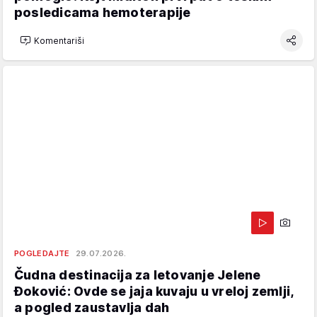
posledicama hemoterapije
Komentariši
POGLEDAJTE
29.07.2026.
Čudna destinacija za letovanje Jelene
Đoković: Ovde se jaja kuvaju u vreloj zemlji,
a pogled zaustavlja dah