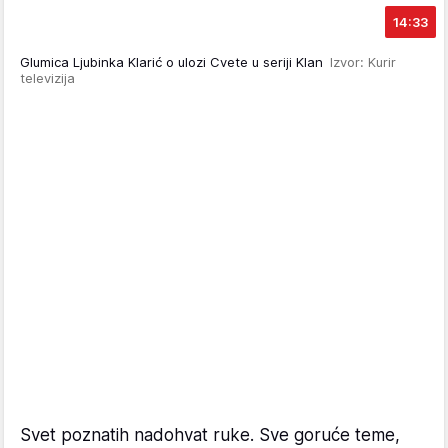
14:33
Glumica Ljubinka Klarić o ulozi Cvete u seriji Klan
Izvor: Kurir
televizija
Svet poznatih nadohvat ruke. Sve goruće teme,