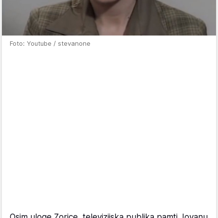
Foto: Youtube / stevanone
Osim uloge Zorice, televizijska publika pamti Jovanu