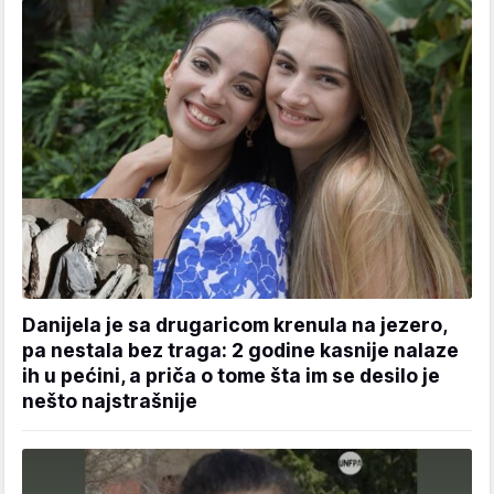
Danijela je sa drugaricom krenula na jezero,
pa nestala bez traga: 2 godine kasnije nalaze
ih u pećini, a priča o tome šta im se desilo je
nešto najstrašnije