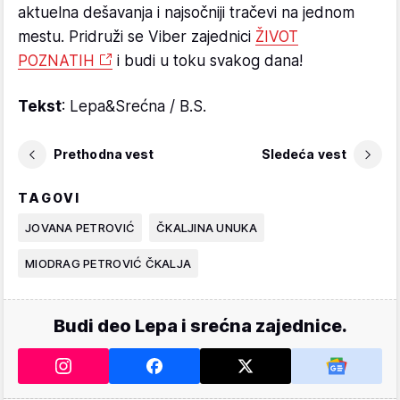
aktuelna dešavanja i najsočniji tračevi na jednom
mestu. Pridruži se Viber zajednici
ŽIVOT
POZNATIH
i budi u toku svakog dana!
Tekst
: Lepa&Srećna / B.S.
Prethodna vest
Sledeća vest
TAGOVI
JOVANA PETROVIĆ
ČKALJINA UNUKA
MIODRAG PETROVIĆ ČKALJA
Budi deo Lepa i srećna zajednice.