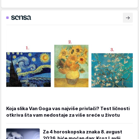
Koja slika Van Goga vas najviše privlači? Test ličnosti
otkriva šta vam nedostaje za više sreće u životu
Za 4 horoskopska znaka 8. avgust
2026. biće moćan dan: Kroz Lavlji