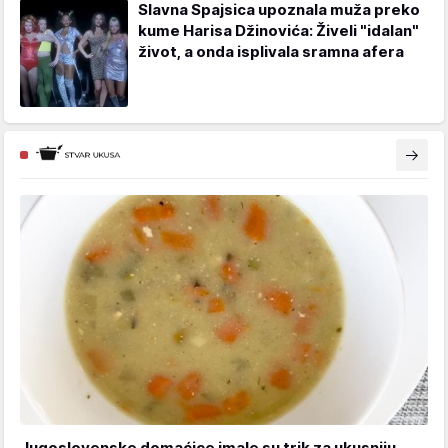
Slavna Spajsica upoznala muža preko
kume Harisa Džinovića: Živeli "idalan"
život, a onda isplivala sramna afera
Jugoslovenske domaćice imale su trik za ukusniju