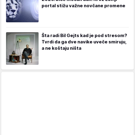
portal stižu važne novčane promene
Šta radi Bil Gejts kad je pod stresom?
Tvrdi da ga dve navike uveče smiruju,
a ne koštaju ništa