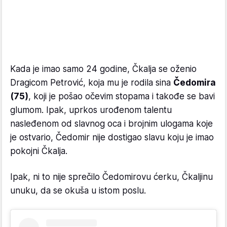
Kada je imao samo 24 godine, Čkalja se oženio
Dragicom Petrović, koja mu je rodila sina
Čedomira
(75)
, koji je pošao očevim stopama i takođe se bavi
glumom. Ipak, uprkos urođenom talentu
nasleđenom od slavnog oca i brojnim ulogama koje
je ostvario, Čedomir nije dostigao slavu koju je imao
pokojni Čkalja.
Ipak, ni to nije sprečilo Čedomirovu ćerku, Čkaljinu
unuku, da se okuša u istom poslu.