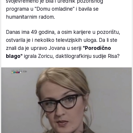
svojevremeno je bila i urednik pozorišnog
programa u "Domu omladine" i bavila se
humanitarnim radom.
Danas ima 49 godina, a osim karijere u pozorištu,
ostvarila je i nekoliko televizijskih uloga. Da li ste
znali da je upravo Jovana u seriji
"Porodično
blago"
igrala Zoricu, daktilografkinju sudije Risa?