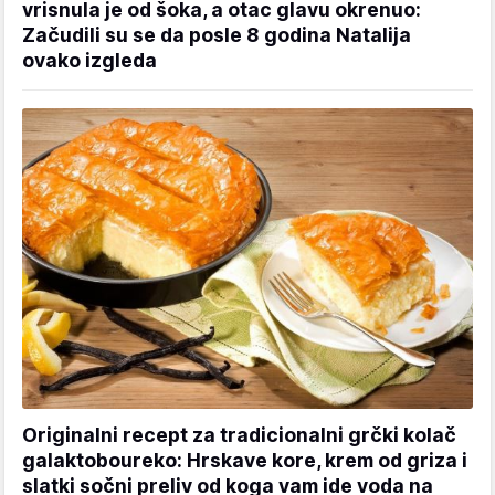
vrisnula je od šoka, a otac glavu okrenuo:
Začudili su se da posle 8 godina Natalija
ovako izgleda
Originalni recept za tradicionalni grčki kolač
galaktoboureko: Hrskave kore, krem od griza i
slatki sočni preliv od koga vam ide voda na