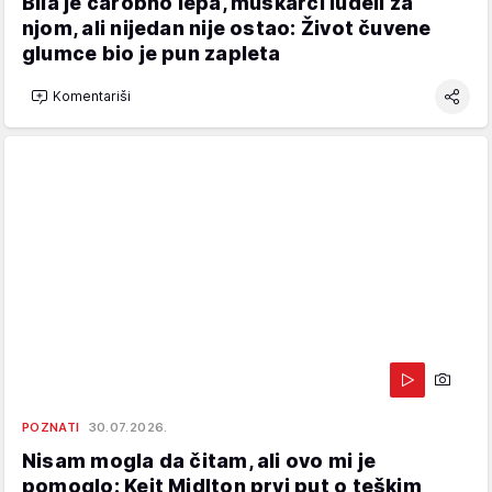
Bila je čarobno lepa, muškarci ludeli za
njom, ali nijedan nije ostao: Život čuvene
glumce bio je pun zapleta
Komentariši
POZNATI
30.07.2026.
Nisam mogla da čitam, ali ovo mi je
pomoglo: Kejt Midlton prvi put o teškim