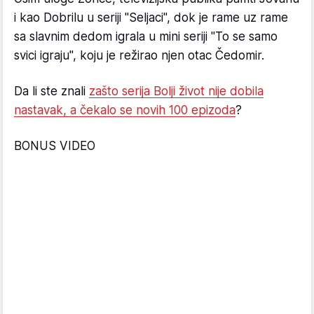
i kao Dobrilu u seriji "Seljaci", dok je rame uz rame
sa slavnim dedom igrala u mini seriji "To se samo
svici igraju", koju je režirao njen otac Čedomir.
Da li ste znali
zašto serija Bolji život nije dobila
nastavak, a čekalo se novih 100 epizoda
?
BONUS VIDEO