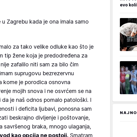
evo kol
se u Zagrebu kada je ona imala samo
malo za tako velike odluke kao što je
am tip žene koja je predodređena za
nije zafalilo niti sam za bilo čim
o imam suprugovu bezrezervnu
a kome je porodica osnovna
arenje mojih snova i ne osvrćem se na
 i da je naš odnos pomalo patološki. I
nosti i deficita ljubavi, ponosna sam
NAJNO
ati beskrajno divljenje i poštovanje,
ina savršenog braka, mnogo ulaganja,
vod kao opcija ne postoji.
Smatram