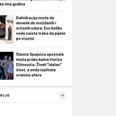
iko ima godina
Dehidracija može da
dovede do moždanih i
srčanih udara: Evo koliko
vode zaista treba da pijete
po vrućini
Slavna Spajsica upoznala
muža preko kume Harisa
Džinovića: Živeli "idalan"
život, a onda isplivala
sramna afera
VIJE