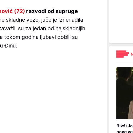
nović (72)
razvodi od supruge
 skladne veze, juče je iznenadila
ka
važili su za jedan od najskladnijih
a tokom godina ljubavi dobili su
u Đinu.
Bivši Jo
nove ve