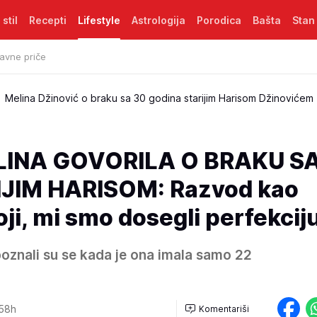
 stil
Recepti
Lifestyle
Astrologija
Porodica
Bašta
Stan
avne priče
Melina Džinović o braku sa 30 godina starijim Harisom Džinovićem
LINA GOVORILA O BRAKU SA
JIM HARISOM: Razvod kao
oji, mi smo dosegli perfekcij
poznali su se kada je ona imala samo 22
58h
Komentariši