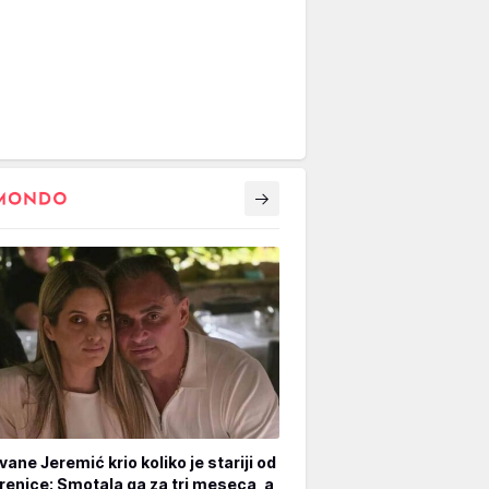
vane Jeremić krio koliko je stariji od
renice: Smotala ga za tri meseca, a