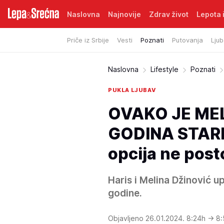
Naslovna
Najnovije
Zdrav život
Lepota i
Priče iz Srbije
Vesti
Poznati
Putovanja
Ljub
Naslovna
Lifestyle
Poznati
PUKLA LJUBAV
OVAKO JE ME
GODINA STARI
opcija ne post
Haris i Melina Džinović u
godine.
Objavljeno 26.01.2024. 8:24h
→ 8: