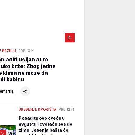
E PAŽNJU
PRE 10 H
hladiti usijan auto
uko brže: Zbog jedne
e klima ne može da
di kabinu
ntariši
UREĐENJE DVORIŠTA
PRE 12 H
Posadite ovo cveće u
avgustu i cvetaće sve do
zime: Jesenja bašta će