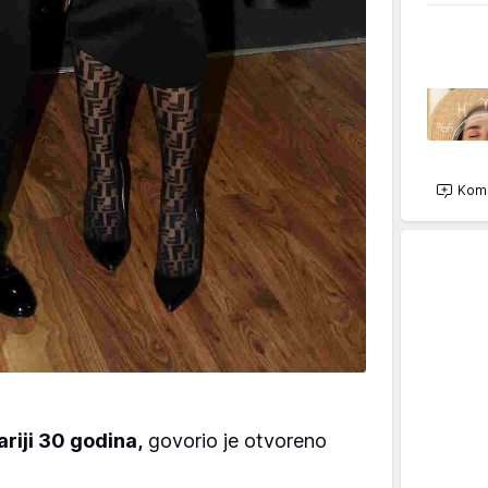
Kome
riji 30 godina,
govorio je otvoreno