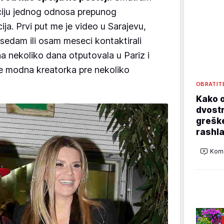
ciju jednog odnosa prepunog
ija. Prvi put me je video u Sarajevu,
sedam ili osam meseci kontaktirali
 nekoliko dana otputovala u Pariz i
je modna kreatorka pre nekoliko
OBRATIT
Kako o
dvostr
grešk
rashla
Kome