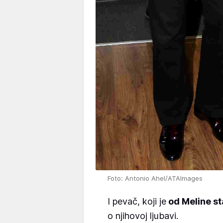
Foto: Antonio Ahel/ATAImages
I pevač, koji je
od Meline sta
o njihovoj ljubavi.