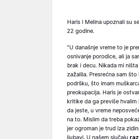
Haris i Melina upoznali su 
22 godine.
"U današnje vreme to je pre
osnivanje porodice, ali ja s
brak i decu. Nikada mi ništa 
zažalila. Presrećna sam št
podršku, što imam muškarc
preokupacija. Haris je ostv
kritike da ga previše hvalim
da jeste, u vreme neposveće
na to. Mislim da treba pokaz
jer ogroman je trud iza zid
ljubavi. U našem slučaju
raz