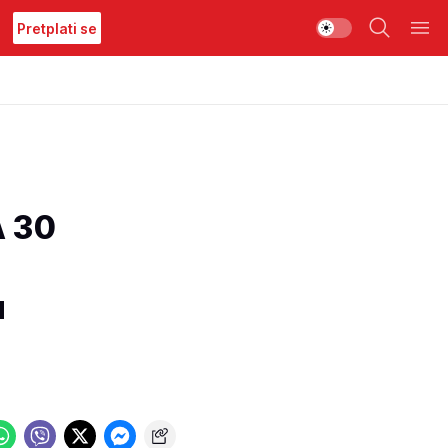
Pretplati se
 30
u