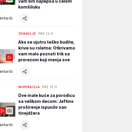
vam biti najlepša u celom
komšiluku
ntariši
ZDRAVLJE
PRE 13 H
Ako se ujutru teško budite,
krive su roletne: Otkrivamo
vam malo poznati trik sa
prorezom koji menja sve
ntariši
INSPIRACIJA
PRE 13 H
Dve male kuće za porodicu
sa velikom decom: Jeftino
proširenje ispunilo san
tinejdžera
ntariši