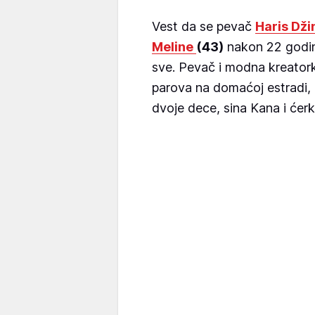
Vest da se pevač
Haris Dži
Meline
(43)
nakon 22 godine
sve. Pevač i modna kreator
parova na domaćoj estradi, 
dvoje dece, sina Kana i ćerk