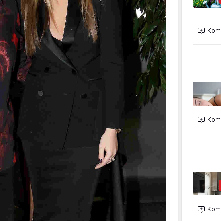
Kome
Kome
Kome