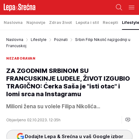
Naslovna
Najnovije
Zdrav život
Lepota i stil
Recepti
Lifestyl
Naslovna
Lifestyle
Poznati
Srbin Filip Nikolić najzgodniji u
Francuskoj
NEZABORAVAN
ZA ZGODNIM SRBINOM SU
FRANCUSKINJE LUDELE, ŽIVOT IZGUBIO
TRAGIČNO: Ćerka Saša je "isti otac" i
lomi srca na Instagramu
Milioni žena su volele Filipa Nikolića...
Objavljeno 02.10.2023. 12:35h
Dodajte Lepa & Srećna u vaš Google izbor