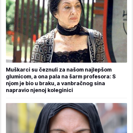
Muškarci su čeznuli za našom najlepšom
glumicom, a ona pala na šarm profesora: S
njom je bio u braku, a vanbračnog sina
napravio njenoj koleginici