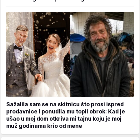
Sažalila sam se na skitnicu što prosi ispred
prodavnice i ponudila mu topli obrok: Kad je
ušao u moj dom otkriva mi tajnu koju je moj
muž godinama krio od mene