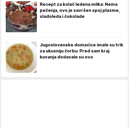
Recept za kolač ledena milka: Nema
pečenja, ovo je savršen spoj plazme,
sladoleda i čokolade
Jugoslovenske domaćice imale su trik
za ukusniju čorbu: Pred sam kraj
kuvanja dodavale su ovo