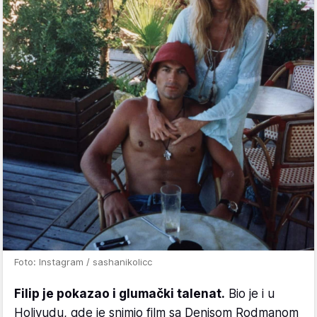
Foto: Instagram / sashanikolicc
Filip je pokazao i glumački talenat.
Bio je i u
Holivudu, gde je snimio film sa Denisom Rodmanom