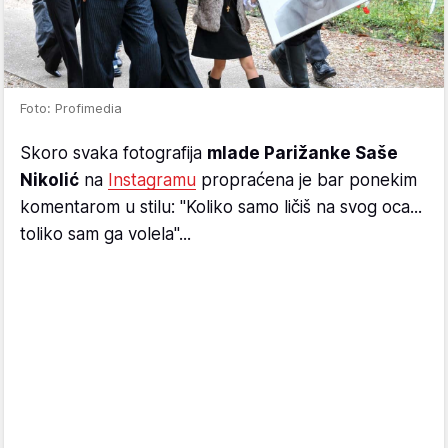
Foto: Profimedia
Skoro svaka fotografija
mlade Parižanke Saše
Nikolić
na
Instagramu
propraćena je bar ponekim
komentarom u stilu: "Koliko samo ličiš na svog oca...
toliko sam ga volela"...