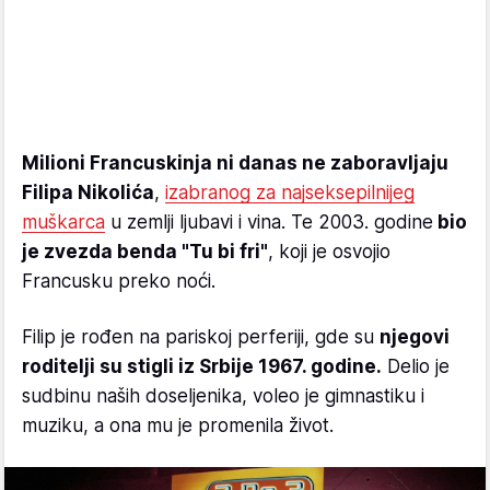
Milioni Francuskinja ni danas ne zaboravljaju
Filipa Nikolića
,
izabranog za najseksepilnijeg
muškarca
u zemlji ljubavi i vina. Te 2003. godine
bio
je zvezda benda "Tu bi fri"
, koji je osvojio
Francusku preko noći.
Filip je rođen na pariskoj perferiji, gde su
njegovi
roditelji su stigli iz Srbije 1967. godine.
Delio je
sudbinu naših doseljenika, voleo je gimnastiku i
muziku, a ona mu je promenila život.