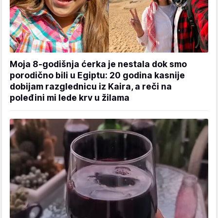
Moja 8-godišnja ćerka je nestala dok smo
porodično bili u Egiptu: 20 godina kasnije
dobijam razglednicu iz Kaira, a reči na
poleđini mi lede krv u žilama