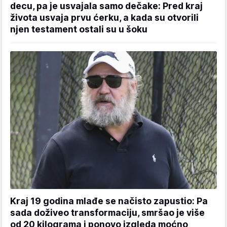
decu, pa je usvajala samo dečake: Pred kraj
života usvaja prvu ćerku, a kada su otvorili
njen testament ostali su u šoku
Kraj 19 godina mlađe se načisto zapustio: Pa
sada doživeo transformaciju, smršao je više
od 20 kilograma i ponovo izgleda moćno