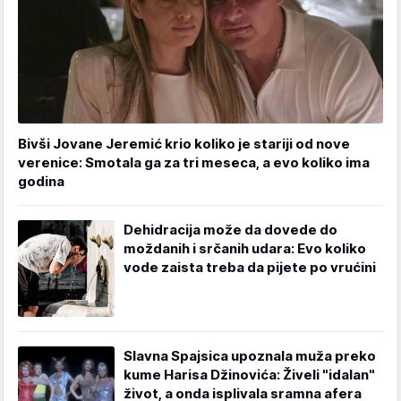
Bivši Jovane Jeremić krio koliko je stariji od nove
verenice: Smotala ga za tri meseca, a evo koliko ima
godina
Dehidracija može da dovede do
moždanih i srčanih udara: Evo koliko
vode zaista treba da pijete po vrućini
Slavna Spajsica upoznala muža preko
kume Harisa Džinovića: Živeli "idalan"
život, a onda isplivala sramna afera