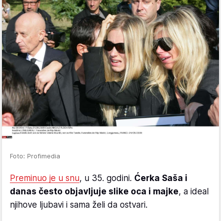
Foto: Profimedia
Preminuo je u snu
, u 35. godini.
Ćerka Saša i
danas često objavljuje slike oca i majke
, a ideal
njihove ljubavi i sama želi da ostvari.