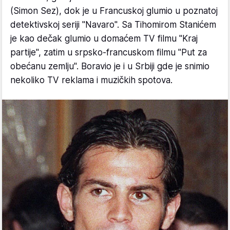
(Simon Sez), dok je u Francuskoj glumio u poznatoj
detektivskoj seriji ''Navaro''. Sa Tihomirom Stanićem
je kao dečak glumio u domaćem TV filmu "Kraj
partije", zatim u srpsko-francuskom filmu "Put za
obećanu zemlju". Boravio je i u Srbiji gde je snimio
nekoliko TV reklama i muzičkih spotova.