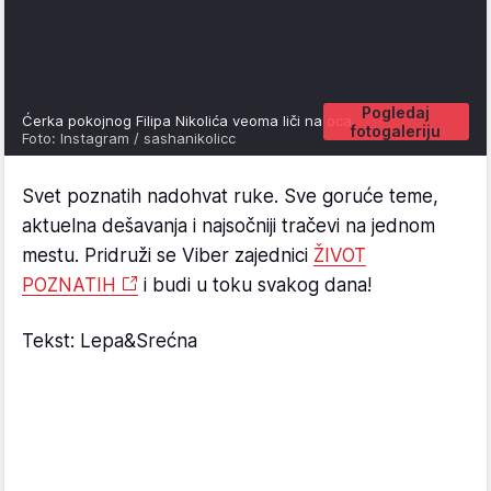
Pogledaj
Ćerka pokojnog Filipa Nikolića veoma liči na oca.
fotogaleriju
Foto: Instagram / sashanikolicc
Svet poznatih nadohvat ruke. Sve goruće teme,
aktuelna dešavanja i najsočniji tračevi na jednom
mestu. Pridruži se Viber zajednici
ŽIVOT
POZNATIH
i budi u toku svakog dana!
Tekst: Lepa&Srećna