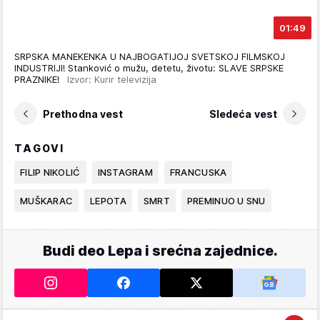
01:49
SRPSKA MANEKENKA U NAJBOGATIJOJ SVETSKOJ FILMSKOJ
INDUSTRIJI! Stanković o mužu, detetu, životu: SLAVE SRPSKE
PRAZNIKE!
Izvor: Kurir televizija
Prethodna vest
Sledeća vest
TAGOVI
FILIP NIKOLIĆ
INSTAGRAM
FRANCUSKA
MUŠKARAC
LEPOTA
SMRT
PREMINUO U SNU
Budi deo Lepa i srećna zajednice.