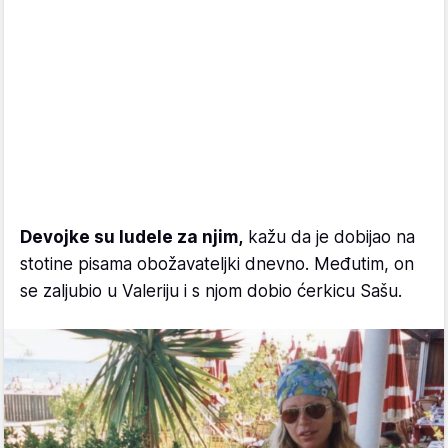
Devojke su ludele za njim,
kažu da je dobijao na
stotine pisama obožavateljki dnevno. Međutim, on
se zaljubio u Valeriju i s njom dobio ćerkicu Sašu.