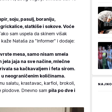
ir, soju, pasulj, boraniju,
 grickalice, slatkiše i sokove. Voće
ako sam uspela da skinem višak
 kaže Nataša za "Informer" i dodaje:
vrste mesa, samo nisam smela
jela jaja na sve načine, mlečne
rivala sa kačkavaljem i feta sirom.
 u neograničenim količinama.
u salatu, krastavac, karfiol, brokoli,
NAJNO
ste plodove. Dnevno sam
pila po dve i