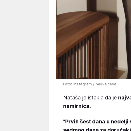
Foto: Instagram / bekvalceva
Nataša je istakla da je
najv
namirnica.
"
Prvih šest dana u nedelji 
sedmog dana za doručak i