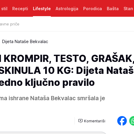
 stil
Recepti
Lifestyle
Astrologija
Porodica
Bašta
Stan
avne priče
Dijeta Nataše Bekvalac
 KROMPIR, TESTO, GRAŠAK, 
KINULA 10 KG: Dijeta Nata
edno ključno pravilo
a ishrane Nataša Bekvalac smršala je
Komentariši