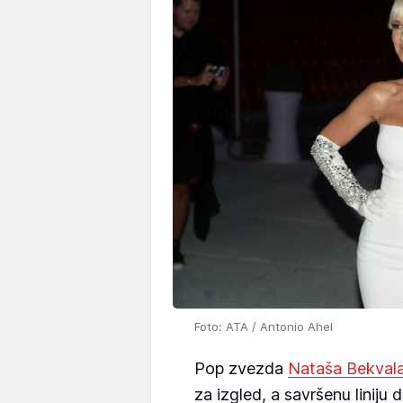
Foto: ATA / Antonio Ahel
Pop zvezda
Nataša Bekval
za izgled, a savršenu liniju 