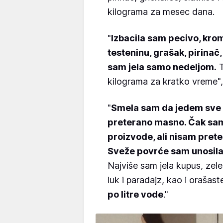
kilograma za mesec dana.
"
Izbacila sam pecivo, kromp
testeninu, grašak, pirinač,
sam jela samo nedeljom.
T
kilograma za kratko vreme",
"
Smela sam da jedem sve 
preterano masno. Čak sam 
proizvode, ali nisam prete
Sveže povrće sam unosila
Najviše sam jela kupus, zelen
luk i paradajz, kao i oraša
po litre vode
."