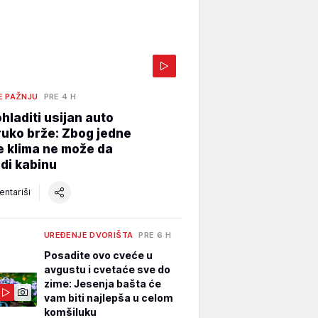
E PAŽNJU
PRE 4 H
hladiti usijan auto
uko brže: Zbog jedne
e klima ne može da
di kabinu
ntariši
UREĐENJE DVORIŠTA
PRE 6 H
Posadite ovo cveće u
avgustu i cvetaće sve do
zime: Jesenja bašta će
vam biti najlepša u celom
komšiluku