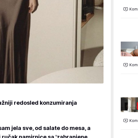
Kome
Kome
ažniji redosled konzumiranja
Kome
sam jela sve, od salate do mesa, a
 ručak namirnice sa 'zabranjene