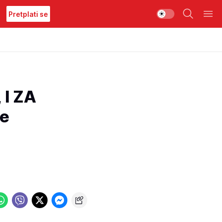
Pretplati se
I ZA
še