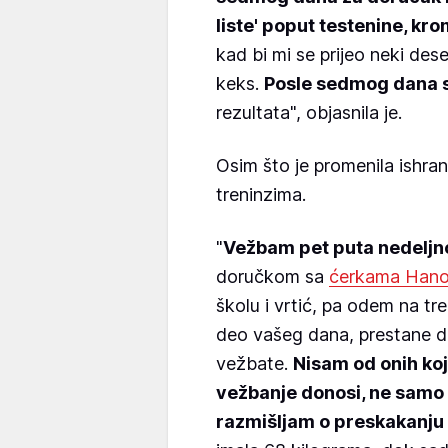
liste' poput testenine, kro
kad bi mi se prijeo neki dese
keks.
Posle sedmog dana 
rezultata", objasnila je.
Osim što je promenila ishra
treninzima.
"
Vežbam pet puta nedeljn
doručkom sa
ćerkama Hano
školu i vrtić, pa odem na tr
deo vašeg dana, prestane d
vežbate.
Nisam od onih koji
vežbanje donosi, ne samo fiz
razmišljam o preskakanju