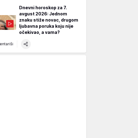
Dnevni horoskop za 7.
avgust 2026: Jednom
znaku stiže novac, drugom
ljubavna poruka koju nije
očekivao, a vama?
ntariši