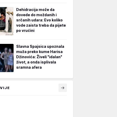
Dehidracija može da
dovede do moždanih i
srčanih udara: Evo koliko
vode zaista treba da pijete
po vrućini
Slavna Spajsica upoznala
muža preko kume Harisa
Džinovića: Živeli "idalan"
život, a onda isplivala
sramna afera
VIJE