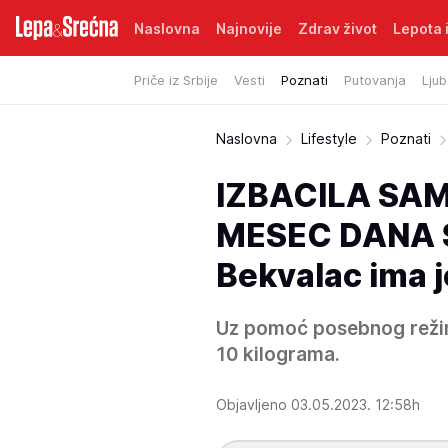
Naslovna
Najnovije
Zdrav život
Lepota i
Priče iz Srbije
Vesti
Poznati
Putovanja
Ljub
Naslovna
Lifestyle
Poznati
IZBACILA SAM
MESEC DANA S
Bekvalac ima j
Uz pomoć posebnog režim
10 kilograma.
Objavljeno 03.05.2023. 12:58h