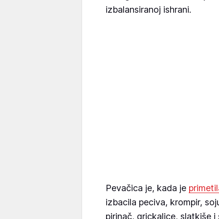
izbalansiranoj ishrani.
Pevačica je, kada je
primeti
izbacila peciva, krompir, soj
pirinač, grickalice, slatkiš