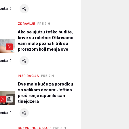
ntariši
ZDRAVLJE
PRE 7 H
Ako se ujutru teško budite,
krive su roletne: Otkrivamo
vam malo poznati trik sa
prorezom koji menja sve
ntariši
INSPIRACIJA
PRE 7 H
Dve male kuće za porodicu
sa velikom decom: Jeftino
proširenje ispunilo san
tinejdžera
ntariši
DNEVNI HOROSKOP
PRE 8 H