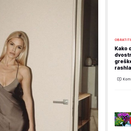
OBRATIT
Kako o
dvostr
grešk
rashla
Kome