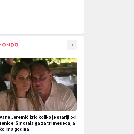
vane Jeremić krio koliko je stariji od
renice: Smotala ga za tri meseca, a
iko ima godina