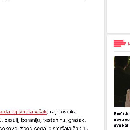
la da joj smeta višak
, iz jelovnika
Bivši Jo
u, pasulj, boraniju, testeninu, grašak,
nove ve
evo kol
e i sokove, zbog čega je smršala čak 10