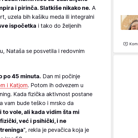
mpira i pirinča. Slatkiše nikako ne.
A
rt, uzela bih kašiku meda ili integralni
sve ispočetka
i tako do željenih
Kome
nu, Nataša se posvetila i redovnim
o po 45 minuta.
Dan mi počinje
m i Katjom
. Potom ih odvezem u
ening. Kada fizička aktivnost postane
a vam bude teško i mrsko da
 to vole, ali kada vidim šta mi
ički, već i psihički, i ne
 treninga
", rekla je pevačica koja je