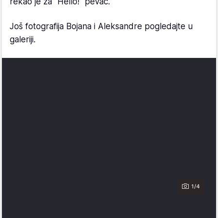
rekao je za "Hello!" pevač.
Još fotografija Bojana i Aleksandre pogledajte u
galeriji.
1/4