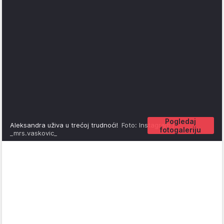
Pogledaj
Aleksandra uživa u trećoj trudnoći!
Foto: Instagram /
fotogaleriju
_mrs.vaskovic_