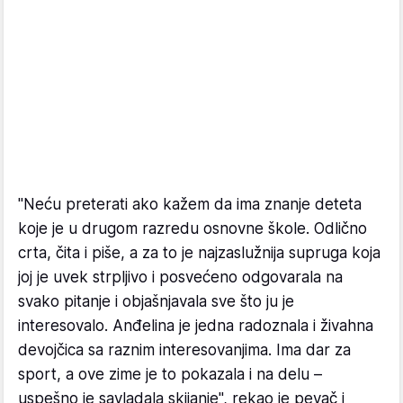
"Neću preterati ako kažem da ima znanje deteta
koje je u drugom razredu osnovne škole. Odlično
crta, čita i piše, a za to je najzaslužnija supruga koja
joj je uvek strpljivo i posvećeno odgovarala na
svako pitanje i objašnjavala sve što ju je
interesovalo. Anđelina je jedna radoznala i živahna
devojčica sa raznim interesovanjima. Ima dar za
sport, a ove zime je to pokazala i na delu –
uspešno je savladala skijanje", rekao je pevač i