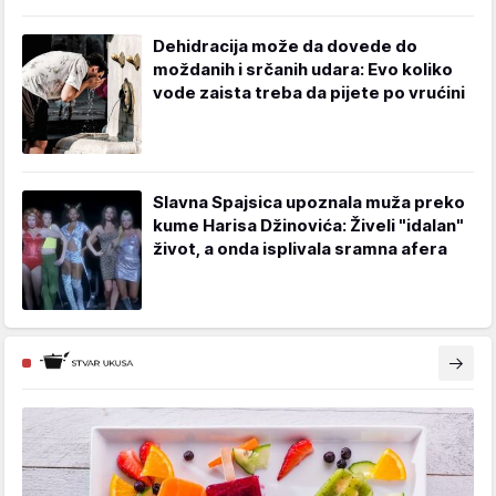
Dehidracija može da dovede do
moždanih i srčanih udara: Evo koliko
vode zaista treba da pijete po vrućini
Slavna Spajsica upoznala muža preko
kume Harisa Džinovića: Živeli "idalan"
život, a onda isplivala sramna afera