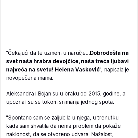
"Čekajući da te uzmem u naručje…
Dobrodošla na
svet naša hrabra devojčice, naša treća ljubavi
najveća na svetu! Helena Vasković
", napisala je
novopečena mama.
Aleksandra i Bojan su u braku od 2015. godine, a
upoznali su se tokom snimanja jednog spota.
"Spontano sam se zaljubila u njega, u trenutku
kada sam shvatila da nema problem da pokaže
naklonost, da se otvoreno udvara. Nažalost,