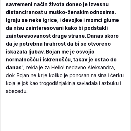
savremeni način života doneo je izvesnu
distanciranost u muško-ženskim odnosima.
Igraju se neke igrice, i devojke i momci glume
da nisu zainteresovani kako bi podstakli
zainteresovanost druge strane. Danas skoro
da je potrebna hrabrost da bi se otvoreno
iskazala ljubav. Bojan me je osvojio
normalnošću i iskrenošću, takav je ostao do
danas
", rekla je za Hello! nedavno Aleksandra,
dok Bojan ne krije koliko je ponosan na sina i ćerku
koja je još kao trogodišnjakinja savladala i azbuku i
abecedu.