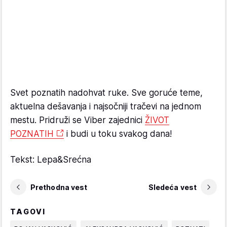
Svet poznatih nadohvat ruke. Sve goruće teme,
aktuelna dešavanja i najsočniji tračevi na jednom
mestu. Pridruži se Viber zajednici
ŽIVOT
POZNATIH
i budi u toku svakog dana!
Tekst: Lepa&Srećna
Prethodna vest
Sledeća vest
TAGOVI