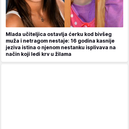
Mlada učiteljica ostavlja ćerku kod bivšeg
muža i netragom nestaje: 16 godina kasnije
jeziva istina o njenom nestanku isplivava na
način koji ledi krv u žilama