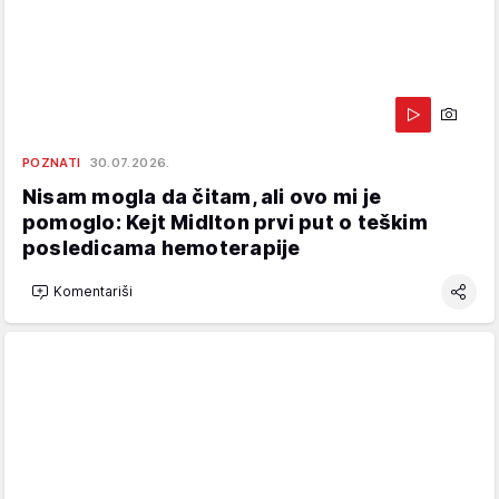
POZNATI
30.07.2026.
Nisam mogla da čitam, ali ovo mi je
pomoglo: Kejt Midlton prvi put o teškim
posledicama hemoterapije
Komentariši