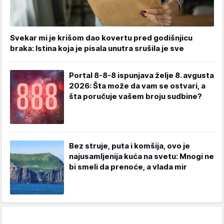
Svekar mi je krišom dao kovertu pred godišnjicu
braka: Istina koja je pisala unutra srušila je sve
Portal 8-8-8 ispunjava želje 8. avgusta
2026: Šta može da vam se ostvari, a
šta poručuje vašem broju sudbine?
Bez struje, puta i komšija, ovo je
najusamljenija kuća na svetu: Mnogi ne
bi smeli da prenoće, a vlada mir