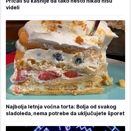
Pričali su kasnije da tako nešto nikad nisu
videli
Najbolja letnja voćna torta: Bolja od svakog
sladoleda, nema potrebe da uključujete šporet