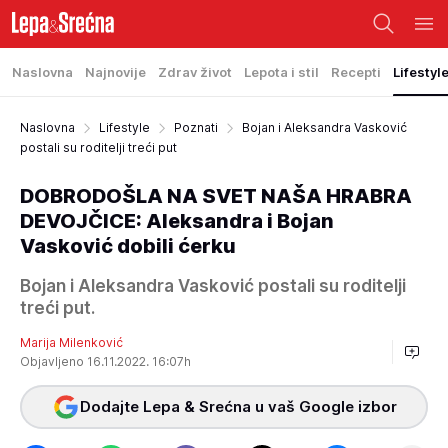
Naslovna
Najnovije
Zdrav život
Lepota i stil
Recepti
Lifestyl
Naslovna
Lifestyle
Poznati
Bojan i Aleksandra Vasković
postali su roditelji treći put
DOBRODOŠLA NA SVET NAŠA HRABRA
DEVOJČICE: Aleksandra i Bojan
Vasković dobili ćerku
Bojan i Aleksandra Vasković postali su roditelji
treći put.
Marija Milenković
Objavljeno 16.11.2022. 16:07h
Dodajte Lepa & Srećna u vaš Google izbor