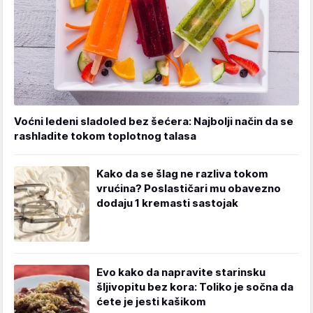
Voćni ledeni sladoled bez šećera: Najbolji način da se
rashladite tokom toplotnog talasa
Kako da se šlag ne razliva tokom
vrućina? Poslastičari mu obavezno
dodaju 1 kremasti sastojak
Evo kako da napravite starinsku
šljivopitu bez kora: Toliko je sočna da
ćete je jesti kašikom