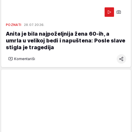
POZNATI
28.07.2026.
Anita je bila najpoželjnija žena 60-ih, a
umrla u velikoj bedi i napuštena: Posle slave
stigla je tragedija
Komentariši