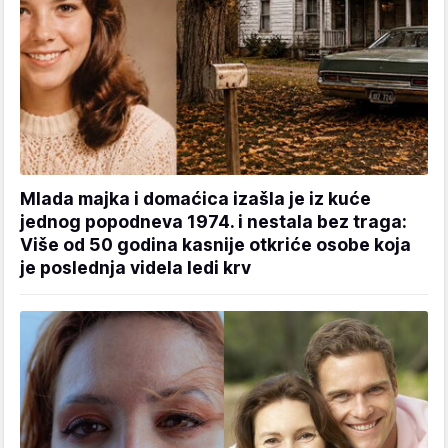
Mlada majka i domaćica izašla je iz kuće
jednog popodneva 1974. i nestala bez traga:
Više od 50 godina kasnije otkriće osobe koja
je poslednja videla ledi krv