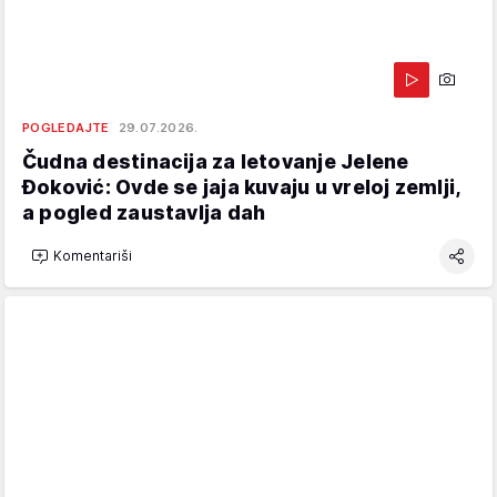
POGLEDAJTE
29.07.2026.
Čudna destinacija za letovanje Jelene
Đoković: Ovde se jaja kuvaju u vreloj zemlji,
a pogled zaustavlja dah
Komentariši