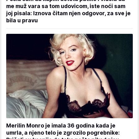
me muž vara sa tom udovicom, iste noći sam
joj pisala: Iznova čitam njen odgovor, za sve je
bila u pravu
Merilin Monro je imala 36 godina kada je
umrla, a njeno telo je zgrozilo pogrebnike: