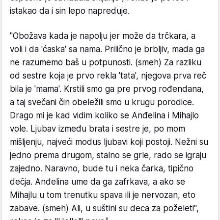
istakao da i sin lepo napreduje.
"Obožava kada je napolju jer može da trčkara, a
voli i da 'ćaska' sa nama. Prilično je brbljiv, mada ga
ne razumemo baš u potpunosti. (smeh) Za razliku
od sestre koja je prvo rekla 'tata', njegova prva reč
bila je 'mama'. Krstili smo ga pre prvog rođendana,
a taj svečani čin obeležili smo u krugu porodice.
Drago mi je kad vidim koliko se Anđelina i Mihajlo
vole. Ljubav između brata i sestre je, po mom
mišljenju, najveći modus ljubavi koji postoji. Nežni su
jedno prema drugom, stalno se grle, rado se igraju
zajedno. Naravno, bude tu i neka čarka, tipično
dečja. Anđelina ume da ga zafrkava, a ako se
Mihajlu u tom trenutku spava ili je nervozan, eto
zabave. (smeh) Ali, u suštini su deca za poželeti",