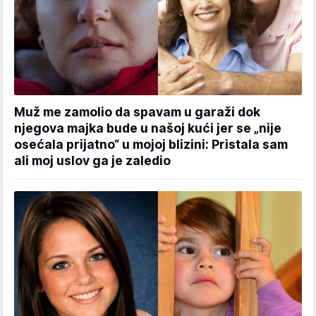
Muž me zamolio da spavam u garaži dok
njegova majka bude u našoj kući jer se „nije
osećala prijatno“ u mojoj blizini: Pristala sam
ali moj uslov ga je zaledio