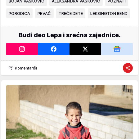
BOJAN VASKOVIĆ
ALEKSANDRA VASKOVIĆ
POZNATI
PORODICA
PEVAČ
TREĆE DETE
LEKSINGTON BEND
Budi deo Lepa i srećna zajednice.
Komentariši