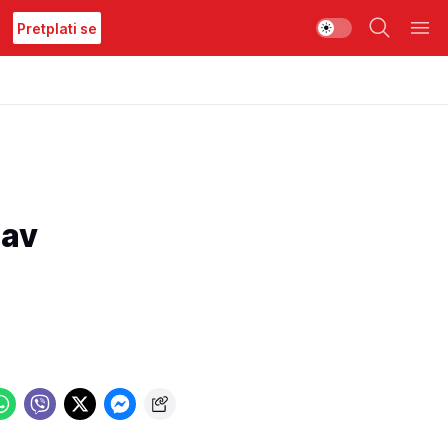
Pretplati se
bav