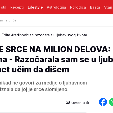
 stil
Recepti
Lifestyle
Astrologija
Porodica
Bašta
Stan
avne priče
Edita Aradinović se razočarala u ljubav svog života
E SRCE NA MILION DELOVA:
a - Razočarala sam se u lju
pet učim da dišem
nikad ne govori za medije o ljubavnom
iznala da joj je srce slomljeno.
Komentariši