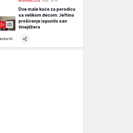
INSPIRACIJA
PRE 14 H
Dve male kuće za porodicu
sa velikom decom: Jeftino
proširenje ispunilo san
tinejdžera
ntariši