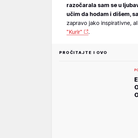
razočarala sam se u ljuba
učim da hodam i dišem, s
zapravo jako inspirativne, al
"Kurir"
.
PROČITAJTE I OVO
P
E
O