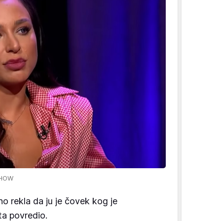
SHOW
eno rekla da ju je čovek kog je
ta povredio.