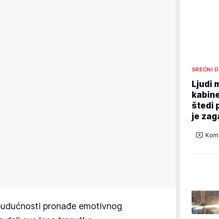
SREĆNI 
Ljudi 
kabine
štedi 
je za
Kome
oj budućnosti pronađe emotivnog