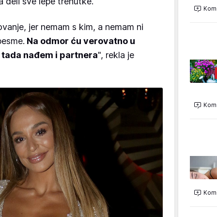
 deli sve lepe trenutke.
Kome
ovanje, jer nemam s kim, a nemam ni
pesme.
Na odmor ću verovatno u
o tada nađem i partnera
", rekla je
Kome
Kome