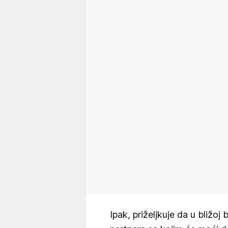
Ipak, priželjkuje da u bliž