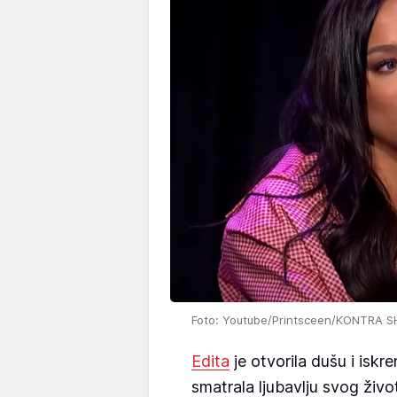
Foto: Youtube/Printsceen/KONTRA 
Edita
je otvorila dušu i iskr
smatrala ljubavlju svog živo