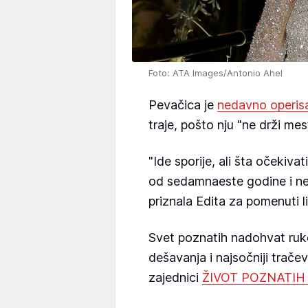
Foto: ATA Images/Antonio Ahel
Pevačica je
nedavno operisa
traje, pošto nju "ne drži mes
"Ide sporije, ali šta očekiva
od sedamnaeste godine i ne 
priznala Edita za pomenuti li
Svet poznatih nadohvat ruk
dešavanja i najsočniji trače
zajednici
ŽIVOT POZNATIH