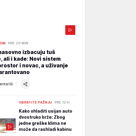
DOM
PRE 20 MIN
masovno izbacuju tuš
, ali i kade: Novi sistem
prostor i novac, a uživanje
garantovano
ntariši
OBRATITE PAŽNJU
PRE 12 H
Kako ohladiti usijan auto
dvostruko brže: Zbog
jedne greške klima ne
može da rashladi kabinu