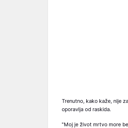
Trenutno, kako kaže, nije za
oporavlja od raskida.
"Moj je život mrtvo more be