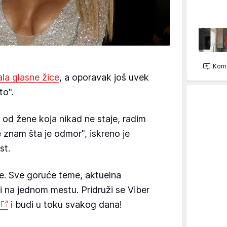
Kome
la glasne žice
, a oporavak još uvek
to".
ti od žene koja nikad ne staje, radim
znam šta je odmor", iskreno je
st.
e. Sve goruće teme, aktuelna
vi na jednom mestu. Pridruži se Viber
i budi u toku svakog dana!