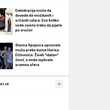
Dehidracija može da
dovede do moždanih i
srčanih udara: Evo koliko
vode zaista treba da pijete
po vrućini
Slavna Spajsica upoznala
muža preko kume Harisa
Džinovića: Živeli "idalan"
život, a onda isplivala
sramna afera
VIJE