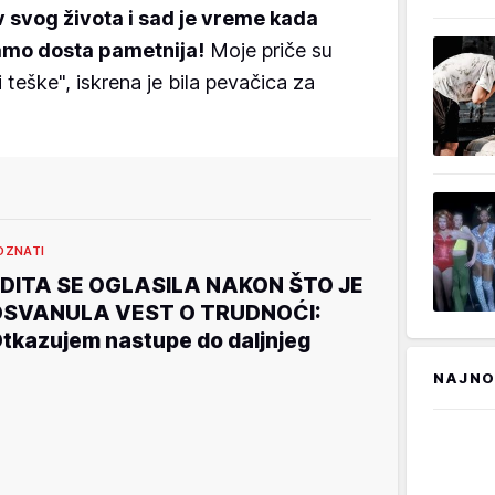
v svog života i sad je vreme kada
amo dosta pametnija!
Moje priče su
i teške", iskrena je bila pevačica za
OZNATI
DITA SE OGLASILA NAKON ŠTO JE
OSVANULA VEST O TRUDNOĆI:
tkazujem nastupe do daljnjeg
NAJNO