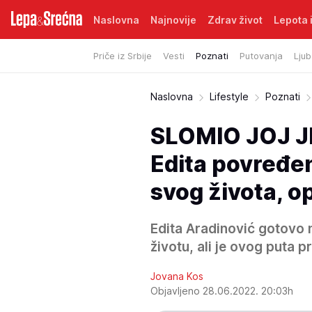
Naslovna
Najnovije
Zdrav život
Lepota i
Priče iz Srbije
Vesti
Poznati
Putovanja
Ljub
Naslovna
Lifestyle
Poznati
SLOMIO JOJ J
Edita povređen
svog života, o
Edita Aradinović gotovo 
životu, ali je ovog puta pr
Jovana Kos
Objavljeno 28.06.2022. 20:03h