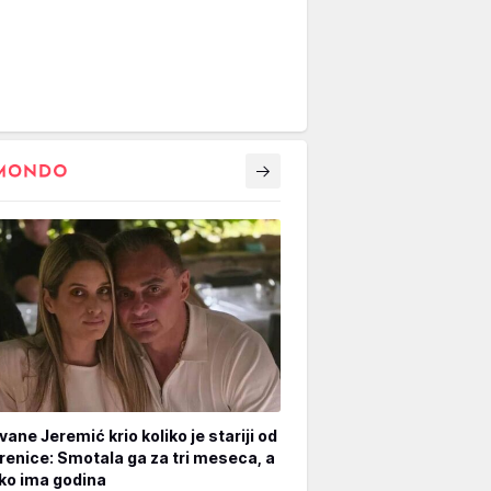
vane Jeremić krio koliko je stariji od
renice: Smotala ga za tri meseca, a
iko ima godina