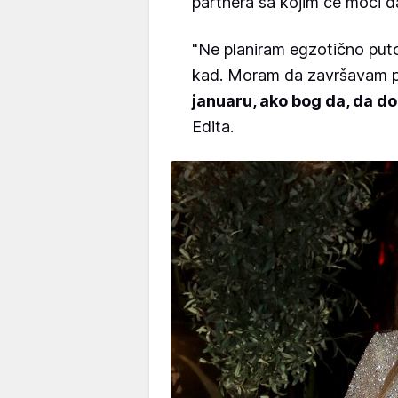
partnera sa kojim će moći da
"Ne planiram egzotično put
kad. Moram da završavam 
januaru, ako bog da, da d
Edita.