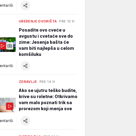
ntariši
UREĐENJE DVORIŠTA
PRE 13 H
Posadite ovo cveće u
avgustu i cvetaće sve do
zime: Jesenja bašta će
vam biti najlepša u celom
komšiluku
ntariši
ZDRAVLJE
PRE 14 H
Ako se ujutru teško budite,
krive su roletne: Otkrivamo
vam malo poznati trik sa
prorezom koji menja sve
ntariši