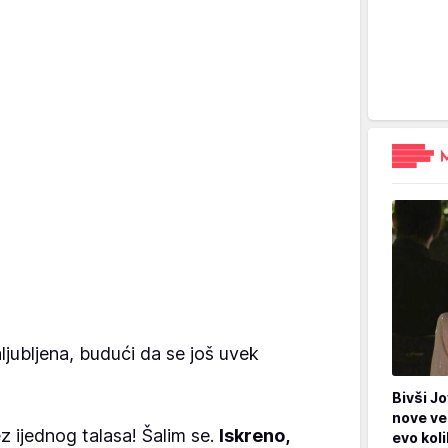
ljubljena, budući da se još uvek
Bivši Jo
nove ve
z ijednog talasa! Šalim se.
Iskreno,
evo kol