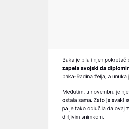
Baka je bila i njen pokretač d
zapela svojski da diplomir
baka-Radina želja, a unuka j
Međutim, u novembru je nje
ostala sama. Zato je svaki 
pa je tako odlučila da ovaj 
dirljivim snimkom.