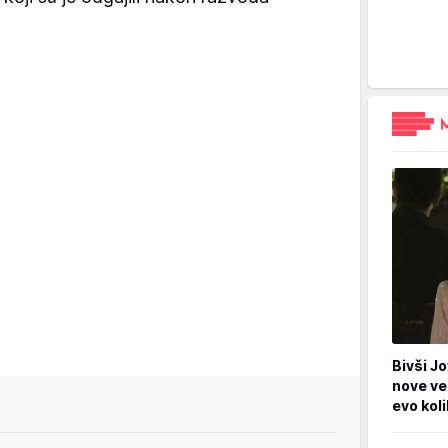
Bivši Jo
nove ve
evo kol