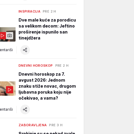
INSPIRACIJA
PRE 2 H
Dve male kuće za porodicu
sa velikom decom: Jeftino
proširenje ispunilo san
tinejdžera
ntariši
DNEVNI HOROSKOP
PRE 2 H
Dnevni horoskop za 7.
avgust 2026: Jednom
znaku stiže novac, drugom
ljubavna poruka koju nije
očekivao, a vama?
ntariši
ZABORAVLJENA
PRE 3 H
Srpkinje su se nekad zvale