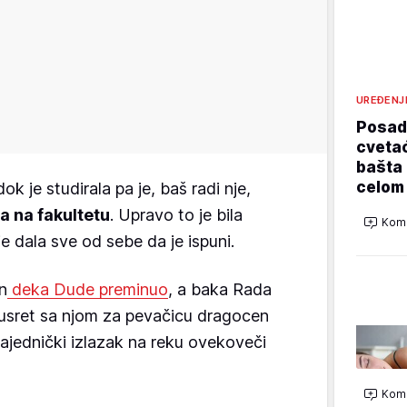
UREĐENJ
Posadi
cvetać
bašta 
celom
ok je studirala pa je, baš radi nje,
a na fakultetu
. Upravo to je bila
Kome
e dala sve od sebe da je ispuni.
n
deka Dude preminuo
, a baka Rada
susret sa njom za pevačicu dragocen
zajednički izlazak na reku ovekoveči
Kome