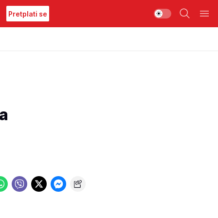
Pretplati se
a