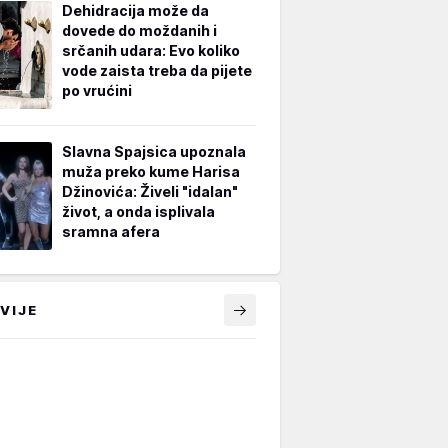
Dehidracija može da
dovede do moždanih i
srčanih udara: Evo koliko
vode zaista treba da pijete
po vrućini
Slavna Spajsica upoznala
muža preko kume Harisa
Džinovića: Živeli "idalan"
život, a onda isplivala
sramna afera
VIJE