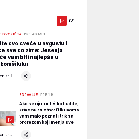
E DVORIŠTA
PRE 49 MIN
te ovo cveće u avgustu i
e sve do zime: Jesenja
će vam biti najlepša u
 komšiluku
ntariši
ZDRAVLJE
PRE 1 H
Ako se ujutru teško budite,
krive su roletne: Otkrivamo
vam malo poznati trik sa
prorezom koji menja sve
ntariši