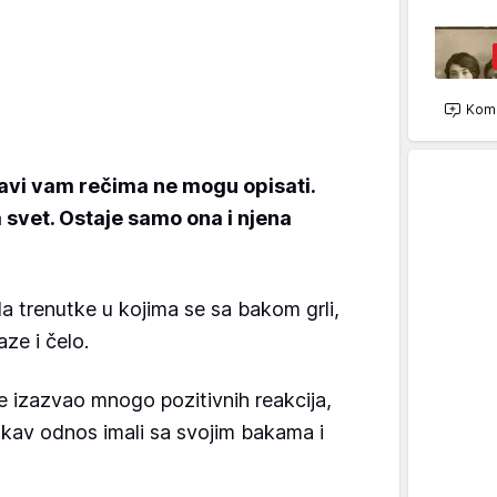
Kome
bavi vam rečima ne mogu opisati.
 svet. Ostaje samo ona i njena
la trenutke u kojima se sa bakom grli,
aze i čelo.
 izazvao mnogo pozitivnih reakcija,
 takav odnos imali sa svojim bakama i