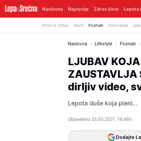
Naslovna
Najnovije
Zdrav život
Lepota i
Priče iz Srbije
Vesti
Poznati
Putovanja
Ljub
Naslovna
Lifestyle
Poznati
LJUBAV KOJA
ZAUSTAVLJA SV
dirljiv video, s
Lepota duše koja pleni...
Objavljeno 23.05.2021. 14:48h
Dodajte Le