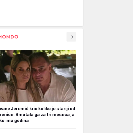
vane Jeremić krio koliko je stariji od
renice: Smotala ga za tri meseca, a
iko ima godina