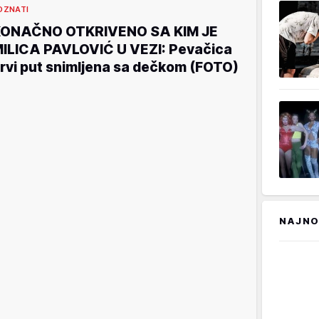
OZNATI
ONAČNO OTKRIVENO SA KIM JE
ILICA PAVLOVIĆ U VEZI: Pevačica
rvi put snimljena sa dečkom (FOTO)
NAJNO