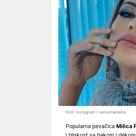
Foto: Instagram / senoritamilica
Popularna pevačica
Milica 
i bliskost sa bakom i dekom 