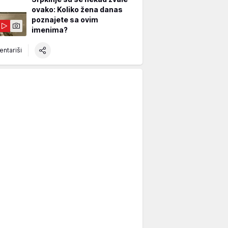
ovako: Koliko žena danas
poznajete sa ovim
imenima?
ntariši