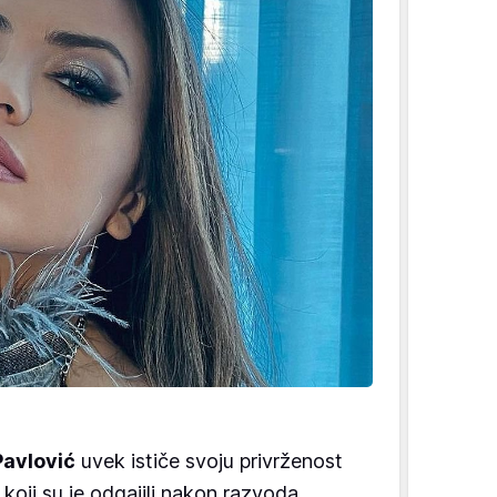
Pavlović
uvek ističe svoju privrženost
koji su je odgajili nakon razvoda