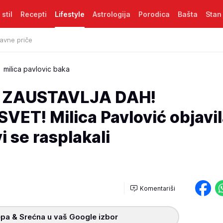
 stil
Recepti
Lifestyle
Astrologija
Porodica
Bašta
Stan
avne priče
milica pavlovic baka
 ZAUSTAVLJA DAH!
ET! Milica Pavlović objavil
vi se rasplakali
Komentariši
pa & Srećna u vaš Google izbor