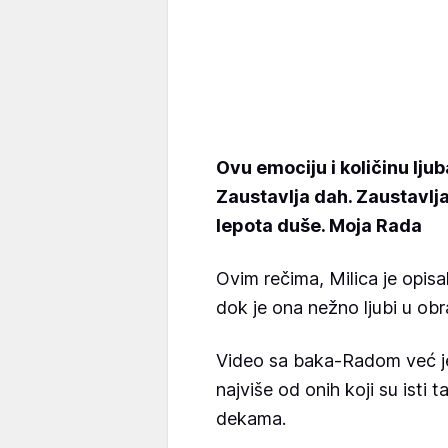
Ovu emociju i količinu lju
Zaustavlja dah. Zaustavlja
lepota duše. Moja Rada
Ovim rečima, Milica je opisa
dok je ona nežno ljubi u obr
Video sa baka-Radom već je
najviše od onih koji su isti
dekama.