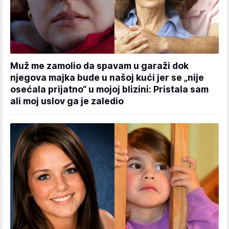
Muž me zamolio da spavam u garaži dok
njegova majka bude u našoj kući jer se „nije
osećala prijatno“ u mojoj blizini: Pristala sam
ali moj uslov ga je zaledio