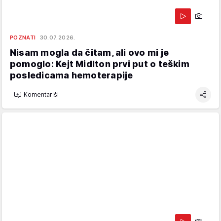
POZNATI
30.07.2026.
Nisam mogla da čitam, ali ovo mi je
pomoglo: Kejt Midlton prvi put o teškim
posledicama hemoterapije
Komentariši