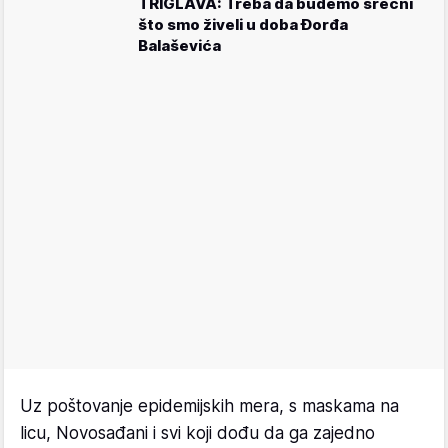
TRIGLAVA: Treba da budemo srećni
što smo živeli u doba Đorđa
Balaševića
Uz poštovanje epidemijskih mera, s maskama na
licu, Novosađani i svi koji dođu da ga zajedno