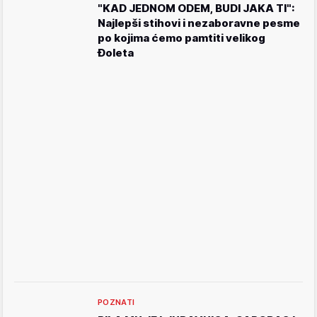
"KAD JEDNOM ODEM, BUDI JAKA TI":
Najlepši stihovi i nezaboravne pesme
po kojima ćemo pamtiti velikog
Đoleta
POZNATI