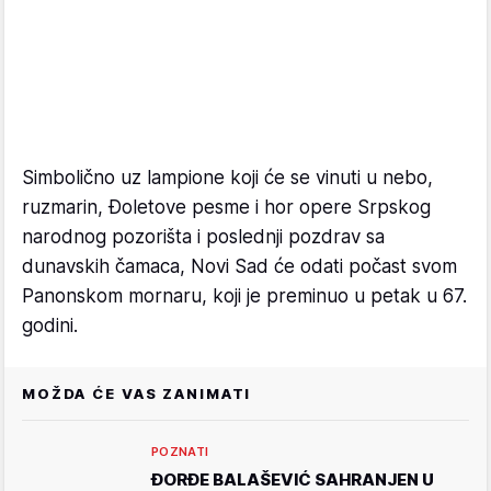
Simbolično uz lampione koji će se vinuti u nebo,
ruzmarin, Đoletove pesme i hor opere Srpskog
narodnog pozorišta i poslednji pozdrav sa
dunavskih čamaca, Novi Sad će odati počast svom
Panonskom mornaru, koji je preminuo u petak u 67.
godini.
MOŽDA ĆE VAS ZANIMATI
POZNATI
ĐORĐE BALAŠEVIĆ SAHRANJEN U