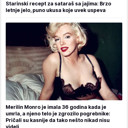
Starinski recept za sataraš sa jajima: Brzo
letnje jelo, puno ukusa koje uvek uspeva
Merilin Monro je imala 36 godina kada je
umrla, a njeno telo je zgrozilo pogrebnike:
Pričali su kasnije da tako nešto nikad nisu
videli