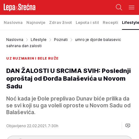
Naslovna
Najnovije
Zdrav život
Lepota i stil
Recepti
Lifestyl
Naslovna
Lifestyle
Poznati
umro je djorde balasevic
sahrana dan zalosti
UZ RUZMARIN I BELE RUŽE
DAN ŽALOSTI U SRCIMA SVIH: Poslednji
oproštaj od Đorđa Balaševića u Novom
Sadu
Noć kada je Đole preplivao Dunav biće prilika da
se svi koji su ga voleli oproste u Novom Sadu od
Balaševića.
Objavljeno 22.02.2021. 7:30h