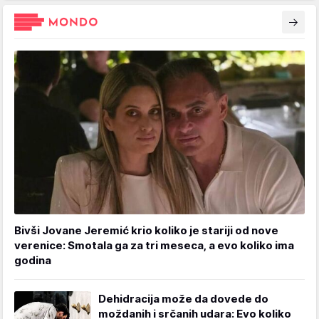
Bivši Jovane Jeremić krio koliko je stariji od nove
verenice: Smotala ga za tri meseca, a evo koliko ima
godina
Dehidracija može da dovede do
moždanih i srčanih udara: Evo koliko