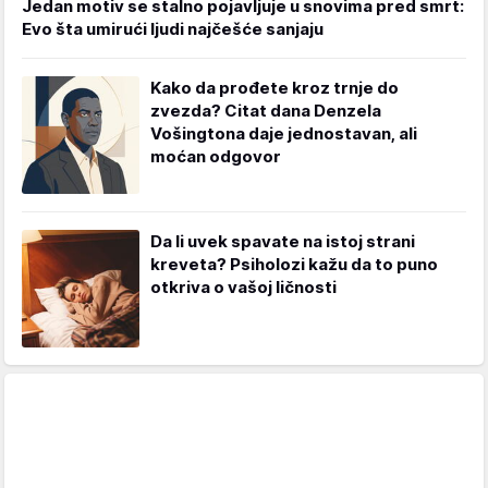
Jedan motiv se stalno pojavljuje u snovima pred smrt:
Evo šta umirući ljudi najčešće sanjaju
Kako da prođete kroz trnje do
zvezda? Citat dana Denzela
Vošingtona daje jednostavan, ali
moćan odgovor
Da li uvek spavate na istoj strani
kreveta? Psiholozi kažu da to puno
otkriva o vašoj ličnosti