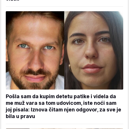
Pošla sam da kupim detetu patike i videla da
me muž vara sa tom udovicom, iste noći sam
joj pisala: Iznova čitam njen odgovor, za sve je
bila u pravu