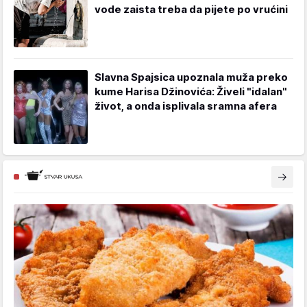
vode zaista treba da pijete po vrućini
Slavna Spajsica upoznala muža preko
kume Harisa Džinovića: Živeli "idalan"
život, a onda isplivala sramna afera