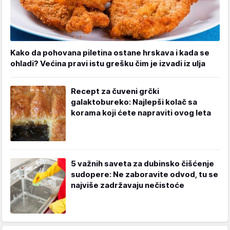
Kako da pohovana piletina ostane hrskava i kada se
ohladi? Većina pravi istu grešku čim je izvadi iz ulja
Recept za čuveni grčki
galaktobureko: Najlepši kolač sa
korama koji ćete napraviti ovog leta
5 važnih saveta za dubinsko čišćenje
sudopere: Ne zaboravite odvod, tu se
najviše zadržavaju nečistoće