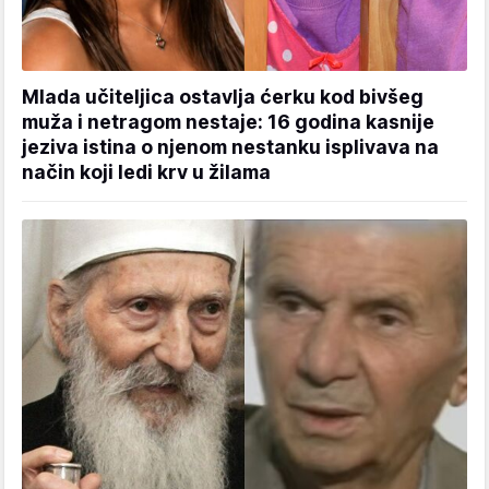
Mlada učiteljica ostavlja ćerku kod bivšeg
muža i netragom nestaje: 16 godina kasnije
jeziva istina o njenom nestanku isplivava na
način koji ledi krv u žilama