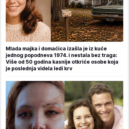
Mlada majka i domaćica izašla je iz kuće
jednog popodneva 1974. i nestala bez traga:
Više od 50 godina kasnije otkriće osobe koja
je poslednja videla ledi krv