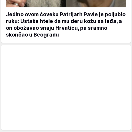
Jedino ovom čoveku Patrijarh Pavle je poljubio
ruku: Ustaše htele da mu deru kožu sa leđa, a
on obožavao snaju Hrvaticu, pa sramno
skončao u Beogradu