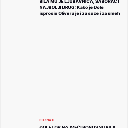
BILA MU JE LJUBAVNICA, SABORAC I
NAJBOLJI DRUG: Kako je Đole
isprosio Oliveru je i za suze i za smeh
POZNATI
ĐOLETOV NAJVEĆI PONOS SU BILA