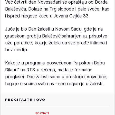
Već četvrti dan Novosađani se opraštaju od Đorđa
Balaševića. Dolaze na Trg slobode i pale sveće, kao
i ispred njegove kuće u Jovana Cvijića 33.
Juče je bio Dan žalosti u Novom Sadu, gde je na
gradskom groblju Balašević sahranjen uz prisustvo
uže porodice, koja je želela da sve prođe intimno i
bez medija.
Kako je u programu posvećenom "srpskom Bobu
Dilanu" na RTS-u rečeno, mada je formalno
proglašen Dan žalosti samo u prestonici Vojvodine,
tuga je u srcima svih nas - ceo region je u žalosti.
PROČITAJTE I OVO
POZNATI