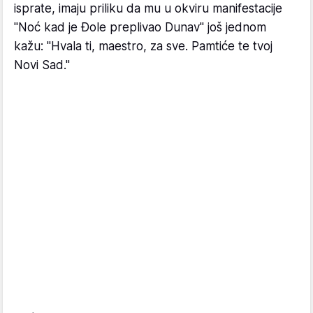
isprate, imaju priliku da mu u okviru manifestacije
"Noć kad je Đole preplivao Dunav" još jednom
kažu: "Hvala ti, maestro, za sve. Pamtiće te tvoj
Novi Sad."