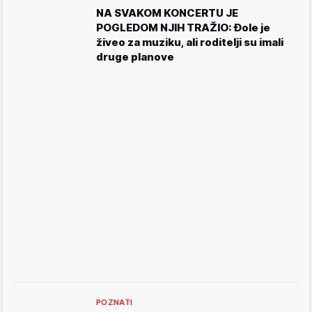
NA SVAKOM KONCERTU JE
POGLEDOM NJIH TRAŽIO: Đole je
živeo za muziku, ali roditelji su imali
druge planove
POZNATI