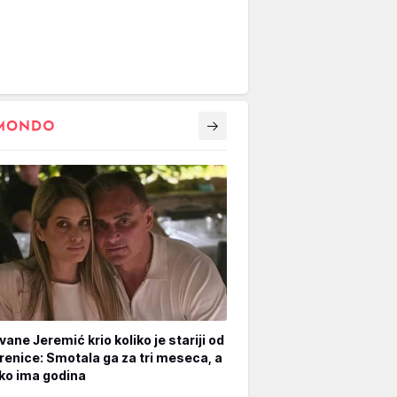
vane Jeremić krio koliko je stariji od
renice: Smotala ga za tri meseca, a
iko ima godina