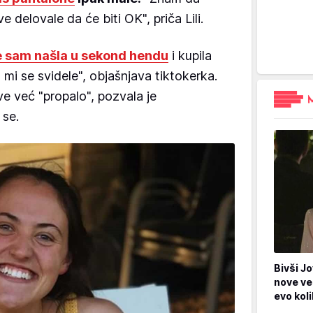
e delovale da će biti OK", priča Lili.
 sam našla u sekond hendu
i kupila
 mi se svidele", objašnjava tiktokerka.
ve već "propalo", pozvala je
 se.
Bivši Jo
nove ve
evo kol