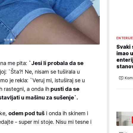
ENTERIJ
Svaki 
imao u
enteri
ona me pita:
`Jesi li probala da se
stano
j: `Šta?! Ne, nisam se tuširala u
Kome
 je rekla: `Veruj mi, istuširaj se u
ih rastegni, a onda ih
pusti da se
stavljati u mašinu za sušenje`.
rke,
odem pod tuš
i onda ih skinem i
dajte - super mi stoje. Nisu mi tesne i
"