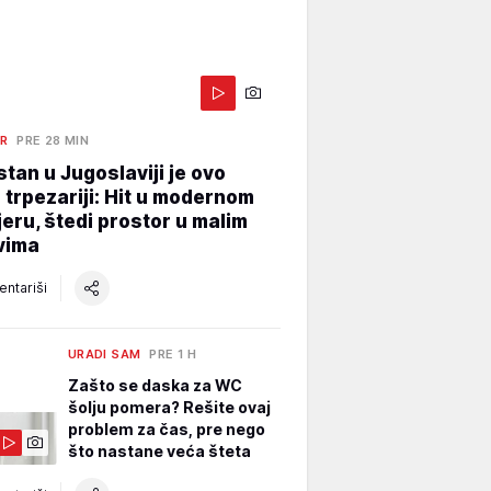
ER
PRE 28 MIN
stan u Jugoslaviji je ovo
 trpezariji: Hit u modernom
jeru, štedi prostor u malim
vima
ntariši
URADI SAM
PRE 1 H
Zašto se daska za WC
šolju pomera? Rešite ovaj
problem za čas, pre nego
što nastane veća šteta