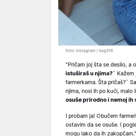
Foto: Instagram / bug318
"Pričam joj šta se desilo, a 
istuširaš u njima?`
Kažem jo
farmerkama. Šta pričaš?` Samo
njima, nosi ih po kući, malo 
osuše prirodno i nemoj ih 
I probam ja! Obučem farme
ostavim da se osuše. I pogle
mogu lako da ih zakopčam.