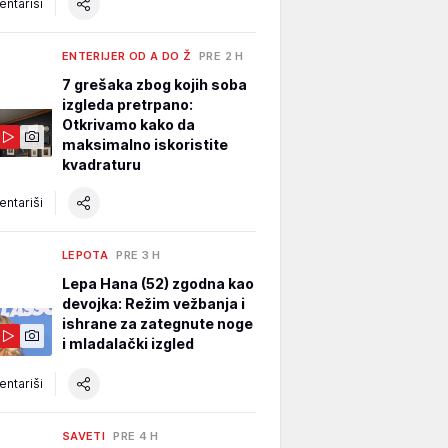
ntariši
ENTERIJER OD A DO Ž
PRE 2 H
7 grešaka zbog kojih soba
izgleda pretrpano:
Otkrivamo kako da
maksimalno iskoristite
kvadraturu
ntariši
LEPOTA
PRE 3 H
Lepa Hana (52) zgodna kao
devojka: Režim vežbanja i
ishrane za zategnute noge
i mladalački izgled
ntariši
SAVETI
PRE 4 H