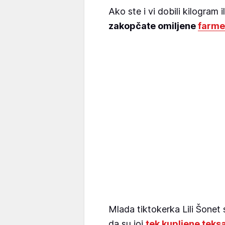
Ako ste i vi dobili kilogram i
zakopčate omiljene
farme
Mlada tiktokerka Lili Šonet
da su joj
tek kupljene teks