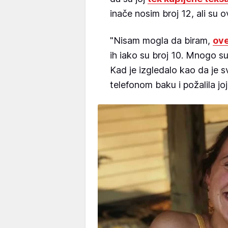
inače nosim broj 12, ali su ov
"Nisam mogla da biram,
ove
ih iako su broj 10. Mnogo su
Kad je izgledalo kao da je s
telefonom baku i požalila joj