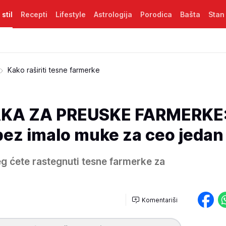
 stil
Recepti
Lifestyle
Astrologija
Porodica
Bašta
Stan
Kako raširiti tesne farmerke
KA ZA PREUSKE FARMERKE
bez imalo muke za ceo jedan 
g ćete rastegnuti tesne farmerke za
Komentariši