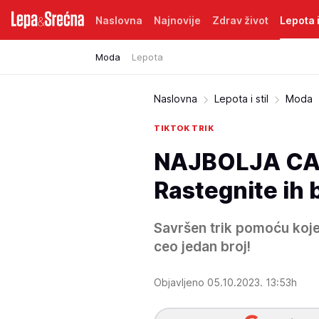
Naslovna
Najnovije
Zdrav život
Lepota i
Moda
Lepota
Naslovna
Lepota i stil
Moda
TIKTOK TRIK
NAJBOLJA CA
Rastegnite ih 
Savršen trik pomoću koje
ceo jedan broj!
Objavljeno 05.10.2023. 13:53h