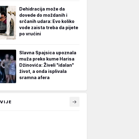
Dehidracija može da
dovede do moždanih i
srčanih udara: Evo koliko
vode zaista treba da pijete
po vrućini
Slavna Spajsica upoznala
muža preko kume Harisa
Džinovića: Živeli "idalan"
život, a onda isplivala
sramna afera
VIJE