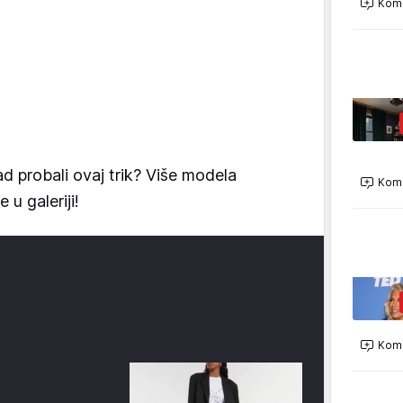
Kome
ad probali ovaj trik? Više modela
Kome
u galeriji!
Kome