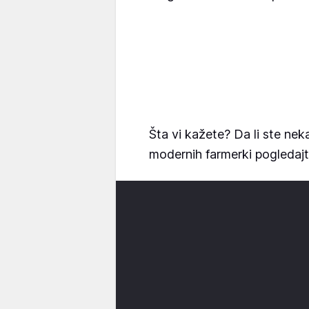
Šta vi kažete? Da li ste nek
modernih farmerki pogledajte 