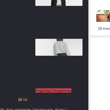
Kome
Pogledaj fotogaleriju
1/3
2024.
Foto: Instagram / klaudia.paris, Promo /