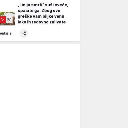
„Linija smrti“ suši cveće,
spasite ga: Zbog ove
greške vam biljke venu
iako ih redovno zalivate
ntariši