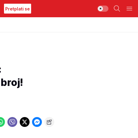
Pretplati se
:
broj!