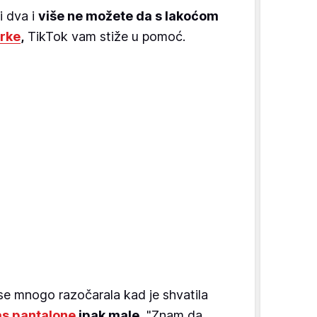
li dva i
više ne možete da s lakoćom
rke
,
TikTok vam stiže u pomoć.
 se mnogo razočarala kad je shvatila
as pantalone
ipak male.
"Znam da