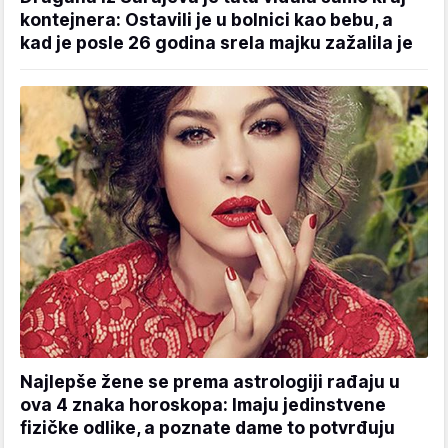
kontejnera: Ostavili je u bolnici kao bebu, a
kad je posle 26 godina srela majku zažalila je
Najlepše žene se prema astrologiji rađaju u
ova 4 znaka horoskopa: Imaju jedinstvene
fizičke odlike, a poznate dame to potvrđuju