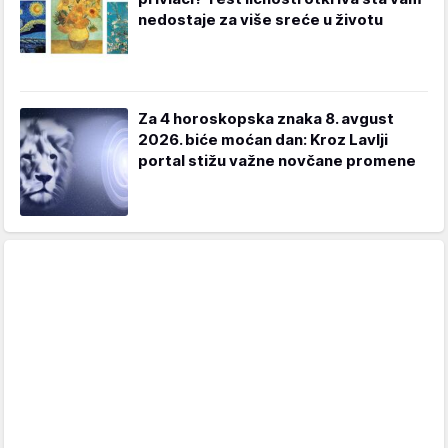
nedostaje za više sreće u životu
Za 4 horoskopska znaka 8. avgust
2026. biće moćan dan: Kroz Lavlji
portal stižu važne novčane promene