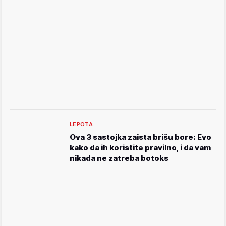
LEPOTA
Ova 3 sastojka zaista brišu bore: Evo
kako da ih koristite pravilno, i da vam
nikada ne zatreba botoks