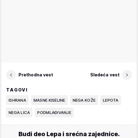
Prethodna vest
Sledeća vest
TAGOVI
ISHRANA
MASNE KISELINE
NEGA KOŽE
LEPOTA
NEGA LICA
PODMLAĐIVANJE
Budi deo Lepa i srećna zajednice.