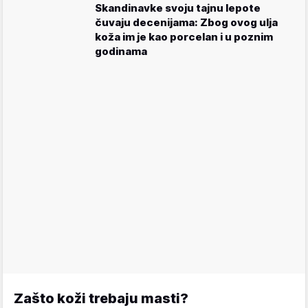
Skandinavke svoju tajnu lepote
čuvaju decenijama: Zbog ovog ulja
koža im je kao porcelan i u poznim
godinama
Zašto koži trebaju masti?