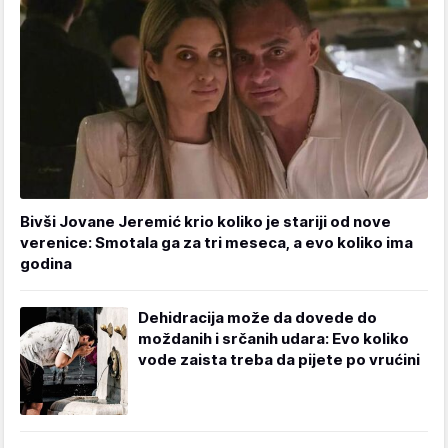
Bivši Jovane Jeremić krio koliko je stariji od nove
verenice: Smotala ga za tri meseca, a evo koliko ima
godina
Dehidracija može da dovede do
moždanih i srčanih udara: Evo koliko
vode zaista treba da pijete po vrućini