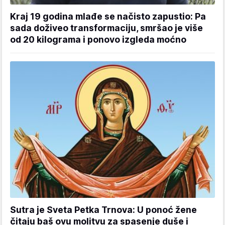
Kraj 19 godina mlađe se načisto zapustio: Pa
sada doživeo transformaciju, smršao je više
od 20 kilograma i ponovo izgleda moćno
Sutra je Sveta Petka Trnova: U ponoć žene
čitaju baš ovu molitvu za spasenje duše i