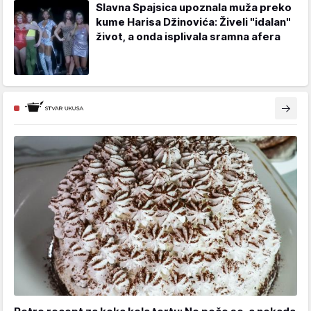
Slavna Spajsica upoznala muža preko
kume Harisa Džinovića: Živeli "idalan"
život, a onda isplivala sramna afera