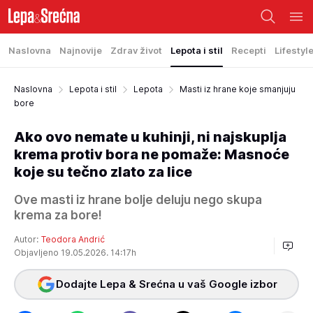
Naslovna
Najnovije
Zdrav život
Lepota i stil
Recepti
Lifestyl
Naslovna
Lepota i stil
Lepota
Masti iz hrane koje smanjuju
bore
Ako ovo nemate u kuhinji, ni najskuplja
krema protiv bora ne pomaže: Masnoće
koje su tečno zlato za lice
Ove masti iz hrane bolje deluju nego skupa
krema za bore!
Autor:
Teodora Andrić
Objavljeno 19.05.2026. 14:17h
Dodajte Lepa & Srećna u vaš Google izbor