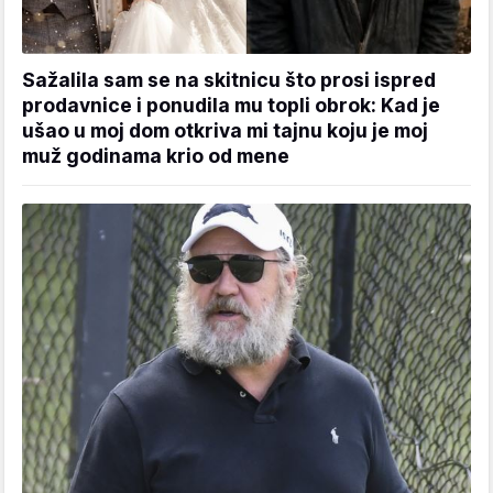
Sažalila sam se na skitnicu što prosi ispred
prodavnice i ponudila mu topli obrok: Kad je
ušao u moj dom otkriva mi tajnu koju je moj
muž godinama krio od mene