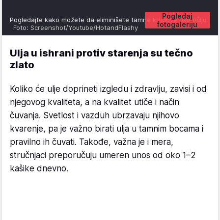
Pogledaj
Pogledajte kako možete da eliminišete tamne krugove oko očiju.
fotogaleriju
Foto: Screenshot/Youtube/HotandFlashy
Ulja u ishrani protiv starenja su tečno
zlato
Koliko će ulje doprineti izgledu i zdravlju, zavisi i od
njegovog kvaliteta, a na kvalitet utiče i način
čuvanja. Svetlost i vazduh ubrzavaju njihovo
kvarenje, pa je važno birati ulja u tamnim bocama i
pravilno ih čuvati. Takođe, važna je i mera,
stručnjaci preporučuju umeren unos od oko 1–2
kašike dnevno.