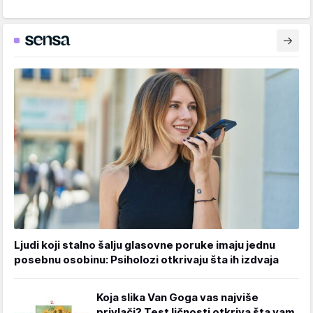
Ljudi koji stalno šalju glasovne poruke imaju jednu
posebnu osobinu: Psiholozi otkrivaju šta ih izdvaja
Koja slika Van Goga vas najviše
privlači? Test ličnosti otkriva šta vam