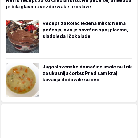
Retro recept za koka kola tortu: Ne peče se, a nekada
je bila glavna zvezda svake proslave
Recept za kolač ledena milka: Nema
pečenja, ovo je savršen spoj plazme,
sladoleda i čokolade
Jugoslovenske domaćice imale su trik
za ukusniju čorbu: Pred sam kraj
kuvanja dodavale su ovo