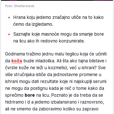
Foto: Shutterstock
Hrana koju jedemo značajno utiče na to kako
ćemo da izgledamo.
Saznajte koje masnoće mogu da smanje bore
na licu ako ih redovno konzumirate.
Godinama tražimo jednu malu teglicu koja će ućiniti
da
koža
bude mladolika. Ali šta ako tajna blistave i
čvrste kože ne leži u kozmetici, već u ishrani? Sve
više stručnjaka ističe da jednostavne promene u
ishrani mogu dati rezultate koje ni najskuplji serumi
ne mogu da postignu kada je reč o tome kako da
sprečimo
bore
na licu. Poznato je da treba da se
hidriramo i d a jedemo izbalansirano i raznovrsno,
ali ne smemo da zaboravimo koliko su zapravo