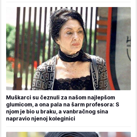
Muškarci su čeznuli za našom najlepšom
glumicom, a ona pala na šarm profesora: S
njom je bio u braku, a vanbračnog sina
napravio njenoj koleginici