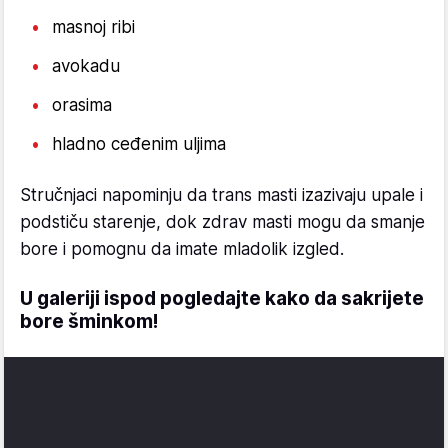
masnoj ribi
avokadu
orasima
hladno ceđenim uljima
Stručnjaci napominju da trans masti izazivaju upale i
podstiču starenje, dok zdrav masti mogu da smanje
bore i pomognu da imate mladolik izgled.
U galeriji ispod pogledajte kako da sakrijete
bore šminkom!