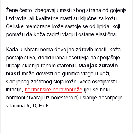
Žene često izbegavaju masti zbog straha od gojenja
i zdravlja, ali kvalitetne masti su ključne za kožu.
Ćelijske membrane kože sastoje se od lipida, koji
pomažu da koža zadrži vlagu i ostane elastična.
Kada u ishrani nema dovoljno zdravih masti, koža
postaje suva, dehidrirana i osetljivija na spoljašnje
uticaje sklonija ranom starenju.
Manjak zdravih
masti
može dovesti do gubitka vlage u koži,
slabljenog zaštitnog sloja kože, veća osetljivost i
iritacije,
hormonske neravnoteže
(jer se neki
hormoni stvaraju iz holesterola) i slabije apsorpcije
vitamina A, D, E i K.