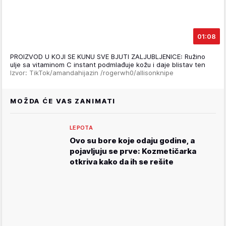
01:08
PROIZVOD U KOJI SE KUNU SVE BJUTI ZALJUBLJENICE: Ružino
ulje sa vitaminom C instant podmlađuje kožu i daje blistav ten
Izvor: TikTok/amandahijazin /rogerwh0/allisonknipe
MOŽDA ĆE VAS ZANIMATI
LEPOTA
Ovo su bore koje odaju godine, a
pojavljuju se prve: Kozmetičarka
otkriva kako da ih se rešite