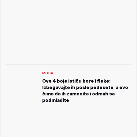
MODA
Ove 4 boje ističu bore i fleke:
Izbegavajte ih posle pedesete, a evo
čime da ih zamenite i odmah se
podmladite