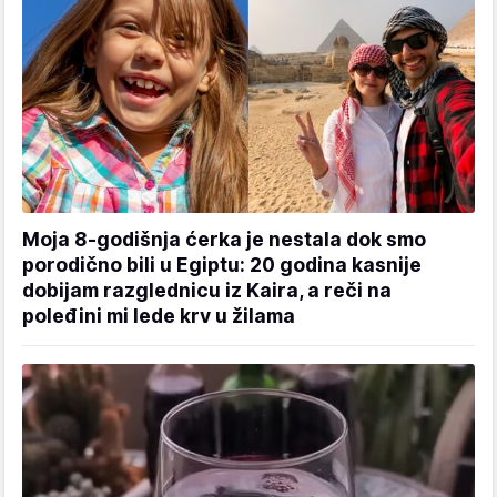
Moja 8-godišnja ćerka je nestala dok smo
porodično bili u Egiptu: 20 godina kasnije
dobijam razglednicu iz Kaira, a reči na
poleđini mi lede krv u žilama