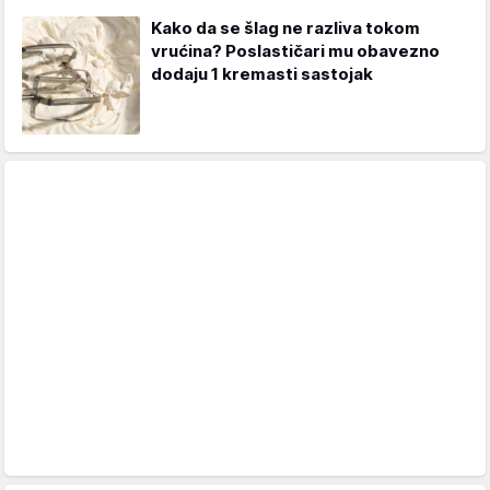
Kako da se šlag ne razliva tokom
vrućina? Poslastičari mu obavezno
dodaju 1 kremasti sastojak