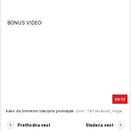
BONUS VIDEO:
00:12
Kako da šminkom sakrijete podvaljak
Izvor: TikTok/assel_nogai
Prethodna vest
Sledeća vest