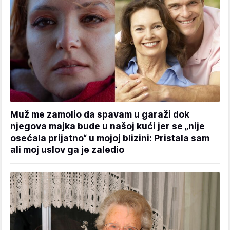
Muž me zamolio da spavam u garaži dok
njegova majka bude u našoj kući jer se „nije
osećala prijatno“ u mojoj blizini: Pristala sam
ali moj uslov ga je zaledio