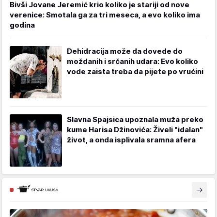
Bivši Jovane Jeremić krio koliko je stariji od nove
verenice: Smotala ga za tri meseca, a evo koliko ima
godina
Dehidracija može da dovede do
moždanih i srčanih udara: Evo koliko
vode zaista treba da pijete po vrućini
Slavna Spajsica upoznala muža preko
kume Harisa Džinovića: Živeli "idalan"
život, a onda isplivala sramna afera