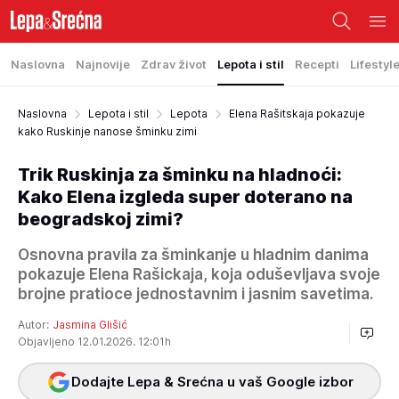
Naslovna
Najnovije
Zdrav život
Lepota i stil
Recepti
Lifestyl
Naslovna
Lepota i stil
Lepota
Elena Rašitskaja pokazuje
kako Ruskinje nanose šminku zimi
Trik Ruskinja za šminku na hladnoći:
Kako Elena izgleda super doterano na
beogradskoj zimi?
Osnovna pravila za šminkanje u hladnim danima
pokazuje Elena Rašickaja, koja oduševljava svoje
brojne pratioce jednostavnim i jasnim savetima.
Autor:
Jasmina Glišić
Objavljeno 12.01.2026. 12:01h
Dodajte Lepa & Srećna u vaš Google izbor