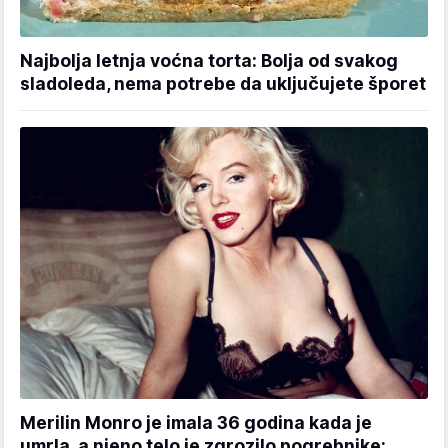
Najbolja letnja voćna torta: Bolja od svakog
sladoleda, nema potrebe da uključujete šporet
Merilin Monro je imala 36 godina kada je
umrla, a njeno telo je zgrozilo pogrebnike: