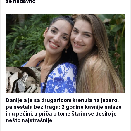
se nedavno"
Danijela je sa drugaricom krenula na jezero,
pa nestala bez traga: 2 godine kasnije nalaze
ih u pećini, a priča o tome šta im se desilo je
nešto najstrašnije