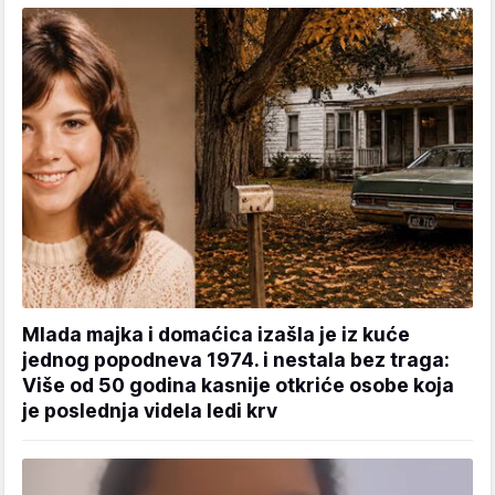
Mlada majka i domaćica izašla je iz kuće
jednog popodneva 1974. i nestala bez traga:
Više od 50 godina kasnije otkriće osobe koja
je poslednja videla ledi krv