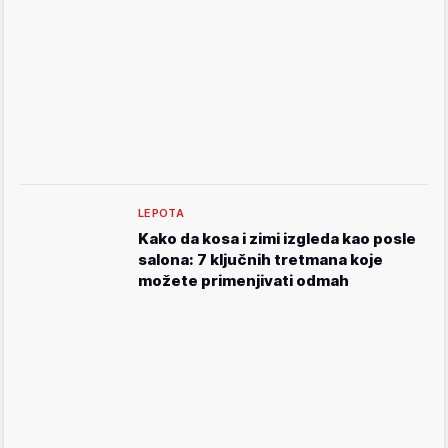
LEPOTA
Kako da kosa i zimi izgleda kao posle
salona: 7 ključnih tretmana koje
možete primenjivati odmah