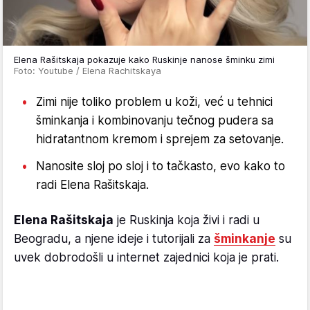
Elena Rašitskaja pokazuje kako Ruskinje nanose šminku zimi
Foto: Youtube / Elena Rachitskaya
Zimi nije toliko problem u koži, već u tehnici
šminkanja i kombinovanju tečnog pudera sa
hidratantnom kremom i sprejem za setovanje.
Nanosite sloj po sloj i to tačkasto, evo kako to
radi Elena Rašitskaja.
Elena Rašitskaja
je Ruskinja koja živi i radi u
Beogradu, a njene ideje i tutorijali za
šminkanje
su
uvek dobrodošli u internet zajednici koja je prati.