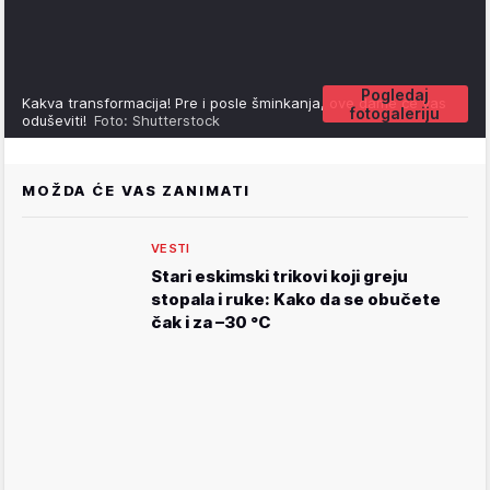
Pogledaj
Kakva transformacija! Pre i posle šminkanja, ove dame će vas
fotogaleriju
oduševiti!
Foto: Shutterstock
MOŽDA ĆE VAS ZANIMATI
VESTI
Stari eskimski trikovi koji greju
stopala i ruke: Kako da se obučete
čak i za –30 °C