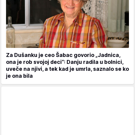
Za Dušanku je ceo Šabac govorio „Jadnica,
ona je rob svojoj deci“: Danju radila u bolnici,
uveče na njivi, a tek kad je umrla, saznalo se ko
je ona bila