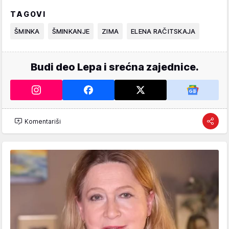
TAGOVI
ŠMINKA
ŠMINKANJE
ZIMA
ELENA RAČITSKAJA
Budi deo Lepa i srećna zajednice.
Komentariši