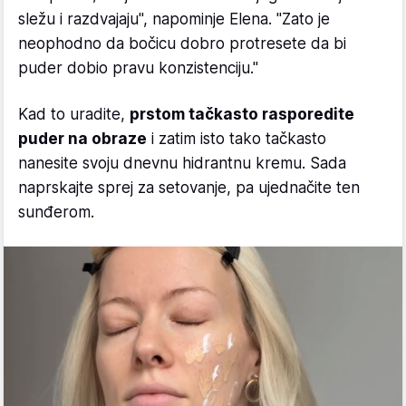
sležu i razdvajaju", napominje Elena. "Zato je
neophodno da bočicu dobro protresete da bi
puder dobio pravu konzistenciju."
Kad to uradite,
prstom tačkasto rasporedite
puder na obraze
i zatim isto tako tačkasto
nanesite svoju dnevnu hidrantnu kremu. Sada
naprskajte sprej za setovanje, pa ujednačite ten
sunđerom.