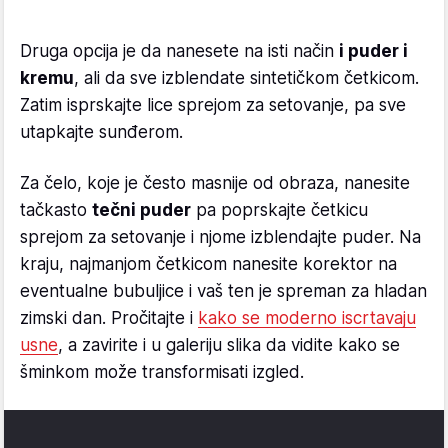
Druga opcija je da nanesete na isti način
i puder i
kremu
, ali da sve izblendate sintetičkom četkicom.
Zatim isprskajte lice sprejom za setovanje, pa sve
utapkajte sunđerom.
Za čelo, koje je često masnije od obraza, nanesite
tačkasto
tečni puder
pa poprskajte četkicu
sprejom za setovanje i njome izblendajte puder. Na
kraju, najmanjom četkicom nanesite korektor na
eventualne bubuljice i vaš ten je spreman za hladan
zimski dan. Pročitajte i
kako se moderno iscrtavaju
usne
, a zavirite i u galeriju slika da vidite kako se
šminkom može transformisati izgled.