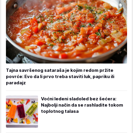
Tajna savršenog sataraša je kojim redom pržite
povrće: Evo da li prvo treba staviti luk, papriku ili
paradajz
Voćni ledeni sladoled bez šećera:
Najbolji način da se rashladite tokom
toplotnog talasa