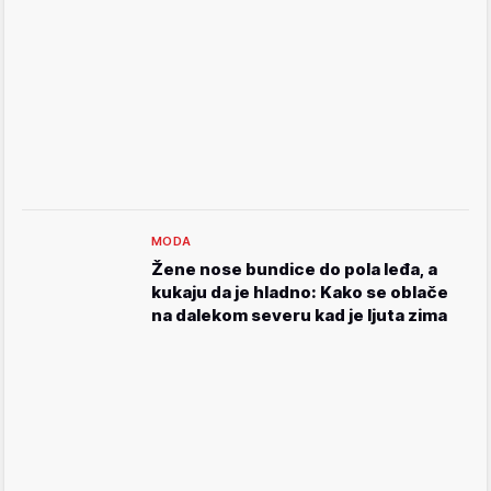
MODA
Žene nose bundice do pola leđa, a
kukaju da je hladno: Kako se oblače
na dalekom severu kad je ljuta zima