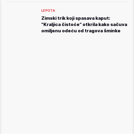
LEPOTA
Zimski trik koji spasava kaput:
"Kraljica čistoće" otkrila kako sačuva
omiljenu odeću od tragova šminke