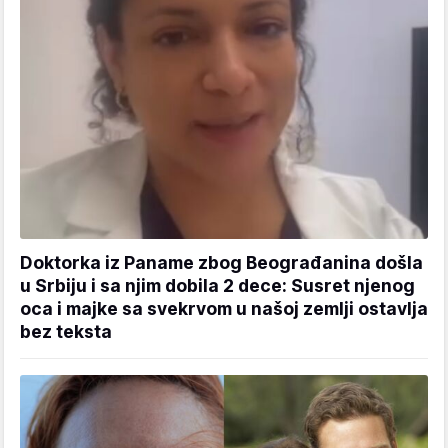
Doktorka iz Paname zbog Beograđanina došla
u Srbiju i sa njim dobila 2 dece: Susret njenog
oca i majke sa svekrvom u našoj zemlji ostavlja
bez teksta