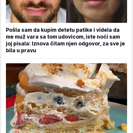
Pošla sam da kupim detetu patike i videla da
me muž vara sa tom udovicom, iste noći sam
joj pisala: Iznova čitam njen odgovor, za sve je
bila u pravu