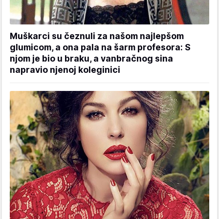
Muškarci su čeznuli za našom najlepšom
glumicom, a ona pala na šarm profesora: S
njom je bio u braku, a vanbračnog sina
napravio njenoj koleginici