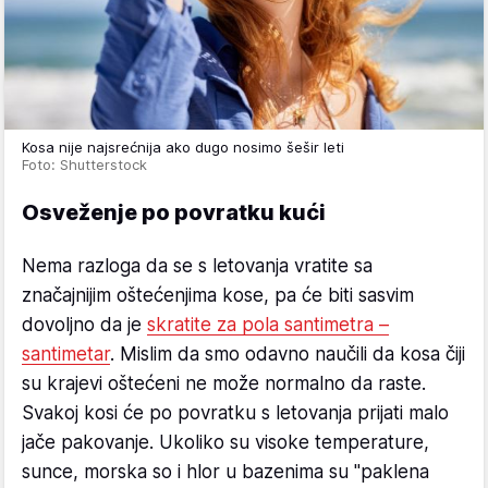
Kosa nije najsrećnija ako dugo nosimo šešir leti
Foto: Shutterstock
Osveženje po povratku kući
Nema razloga da se s letovanja vratite sa
značajnijim oštećenjima kose, pa će biti sasvim
dovoljno da je
skratite za pola santimetra –
santimetar
. Mislim da smo odavno naučili da kosa čiji
su krajevi oštećeni ne može normalno da raste.
Svakoj kosi će po povratku s letovanja prijati malo
jače pakovanje. Ukoliko su visoke temperature,
sunce, morska so i hlor u bazenima su "paklena