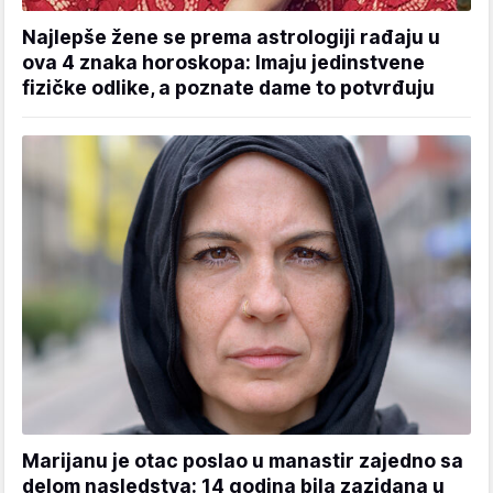
Najlepše žene se prema astrologiji rađaju u
ova 4 znaka horoskopa: Imaju jedinstvene
fizičke odlike, a poznate dame to potvrđuju
Marijanu je otac poslao u manastir zajedno sa
delom nasledstva: 14 godina bila zazidana u