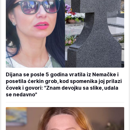
Dijana se posle 5 godina vratila iz Nemačke i
posetila ćerkin grob, kod spomenika joj prilazi
čovek i govori: "Znam devojku sa slike, udala
se nedavno"