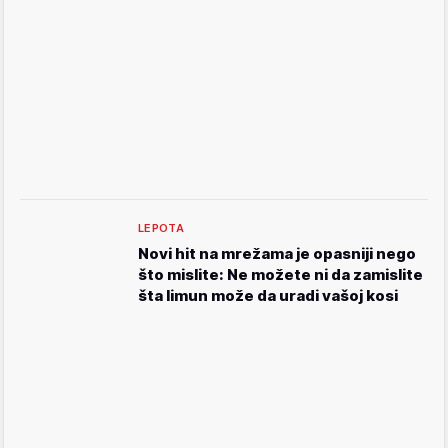
LEPOTA
Novi hit na mrežama je opasniji nego
što mislite: Ne možete ni da zamislite
šta limun može da uradi vašoj kosi