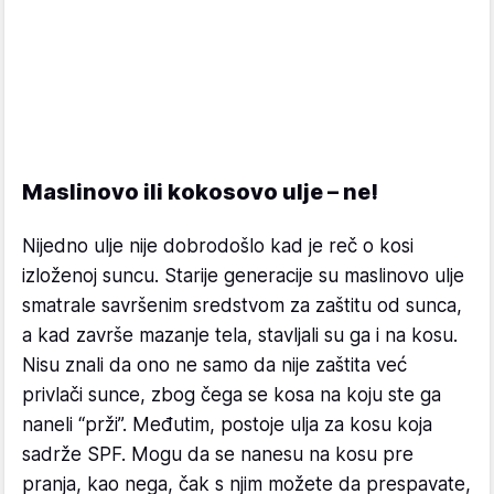
Maslinovo ili kokosovo ulje – ne!
Nijedno ulje nije dobrodošlo kad je reč o kosi
izloženoj suncu. Starije generacije su maslinovo ulje
smatrale savršenim sredstvom za zaštitu od sunca,
a kad završe mazanje tela, stavljali su ga i na kosu.
Nisu znali da ono ne samo da nije zaštita već
privlači sunce, zbog čega se kosa na koju ste ga
naneli “prži”. Međutim, postoje ulja za kosu koja
sadrže SPF. Mogu da se nanesu na kosu pre
pranja, kao nega, čak s njim možete da prespavate,