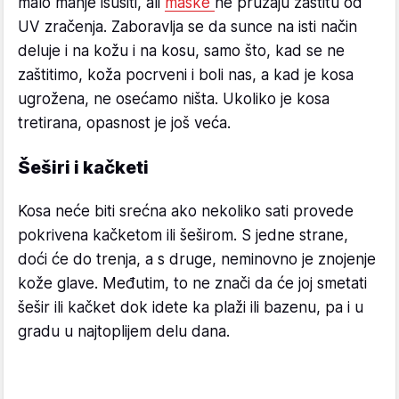
malo manje isušiti, ali
maske
ne pružaju zaštitu od
UV zračenja. Zaboravlja se da sunce na isti način
deluje i na kožu i na kosu, samo što, kad se ne
zaštitimo, koža pocrveni i boli nas, a kad je kosa
ugrožena, ne osećamo ništa. Ukoliko je kosa
tretirana, opasnost je još veća.
Šeširi i kačketi
Kosa neće biti srećna ako nekoliko sati provede
pokrivena kačketom ili šeširom. S jedne strane,
doći će do trenja, a s druge, neminovno je znojenje
kože glave. Međutim, to ne znači da će joj smetati
šešir ili kačket dok idete ka plaži ili bazenu, pa i u
gradu u najtoplijem delu dana.