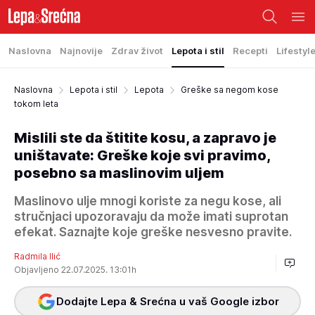
Naslovna
Najnovije
Zdrav život
Lepota i stil
Recepti
Lifestyl
Naslovna
Lepota i stil
Lepota
Greške sa negom kose
tokom leta
Mislili ste da štitite kosu, a zapravo je
uništavate: Greške koje svi pravimo,
posebno sa maslinovim uljem
Maslinovo ulje mnogi koriste za negu kose, ali
stručnjaci upozoravaju da može imati suprotan
efekat. Saznajte koje greške nesvesno pravite.
Radmila Ilić
Objavljeno 22.07.2025. 13:01h
Dodajte Lepa & Srećna u vaš Google izbor