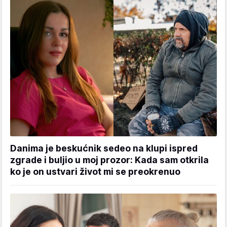
Danima je beskućnik sedeo na klupi ispred
zgrade i buljio u moj prozor: Kada sam otkrila
ko je on ustvari život mi se preokrenuo