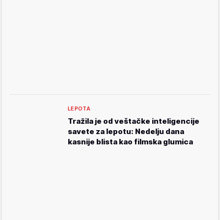
LEPOTA
Tražila je od veštačke inteligencije
savete za lepotu: Nedelju dana
kasnije blista kao filmska glumica