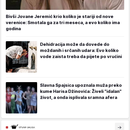
Bivši Jovane Jeremić krio koliko je stariji od nove
verenice: Smotala ga za tri meseca, a evo koliko ima
godina
Dehidracija može da dovede do
moždanih i srčanih udara: Evo koliko
vode zaista treba da pijete po vrućini
Slavna Spajsica upoznala muža preko
kume Harisa Džinovića: Živeli "idalan"
život, a onda isplivala sramna afera