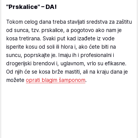
"Prskalice" – DA!
Tokom celog dana treba stavljati sredstva za zaštitu
od sunca, tzv. prskalice, a pogotovo ako nam je
kosa tretirana. Svaki put kad izađete iz vode
isperite kosu od soli ili hlora i, ako ćete biti na
suncu, poprskajte je. Imaju ih i profesionalni i
drogerijski brendovi i, uglavnom, vrlo su efikasne.
Od njih će se kosa brže mastiti, ali na kraju dana je
možete
oprati blagim šamponom
.