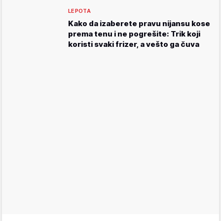
LEPOTA
Kako da izaberete pravu nijansu kose
prema tenu i ne pogrešite: Trik koji
koristi svaki frizer, a vešto ga čuva