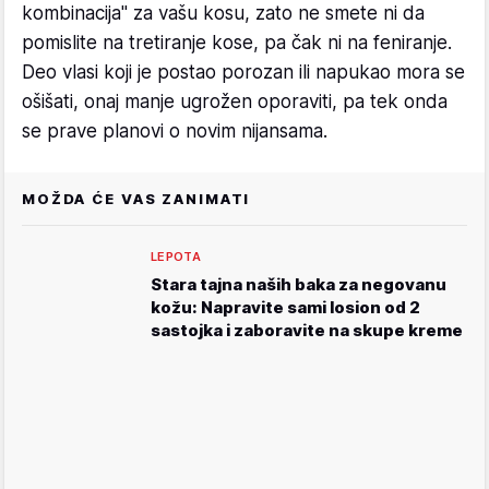
kombinacija" za vašu kosu, zato ne smete ni da
pomislite na tretiranje kose, pa čak ni na feniranje.
Deo vlasi koji je postao porozan ili napukao mora se
ošišati, onaj manje ugrožen oporaviti, pa tek onda
se prave planovi o novim nijansama.
MOŽDA ĆE VAS ZANIMATI
LEPOTA
Stara tajna naših baka za negovanu
kožu: Napravite sami losion od 2
sastojka i zaboravite na skupe kreme