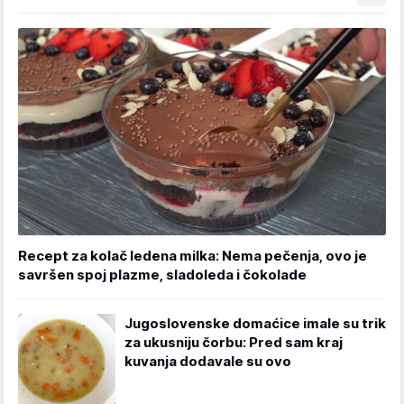
Recept za kolač ledena milka: Nema pečenja, ovo je
savršen spoj plazme, sladoleda i čokolade
Jugoslovenske domaćice imale su trik
za ukusniju čorbu: Pred sam kraj
kuvanja dodavale su ovo