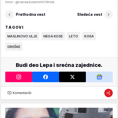
Izvor: @naraazizasmith/tiktok
Prethodna vest
Sledeća vest
TAGOVI
MASLINOVO ULJE
NEGA KOSE
LETO
KOSA
GREŠKE
Budi deo Lepa i srećna zajednice.
Komentariši