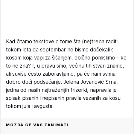
Kad čitamo tekstove o tome šta (ne)treba raditi
tokom leta da septembar ne bismo dočekali s
kosom koja vapi za šišanjem, obično pomislimo – ko
to ne zna? I, u pravu smo, većinu tih stvari znamo,
ali suviše često zaboravljamo, pa će nam svima
dobro doći podsećanje. Jelena Jovanović Srna,
jedna od naših najtraženijih frizerki, napravila je
spisak pisanih i nepisanih pravila vezanih za kosu
tokom jula i avgusta.
MOŽDA ĆE VAS ZANIMATI