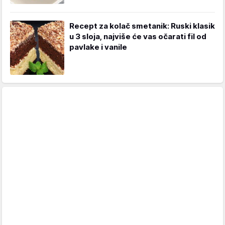
Recept za kolač smetanik: Ruski klasik
u 3 sloja, najviše će vas očarati fil od
pavlake i vanile