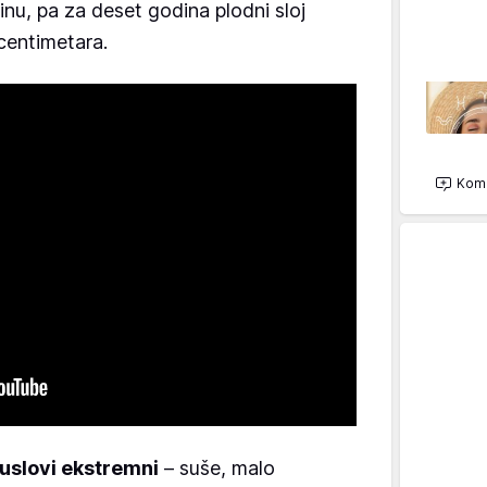
inu, pa za deset godina plodni sloj
centimetara.
Kome
 uslovi ekstremni
– suše, malo