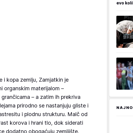
evo kol
i kopa zemlju, Zamjatkin je
i organskim materijalom –
grančicama – a zatim ih prekriva
lejama prirodno se nastanjuju gliste i
NAJNO
astresitu i plodnu strukturu. Malč od
st korova i hrani tlo, dok siderati
ce dodatno obogaćuju zemljište.