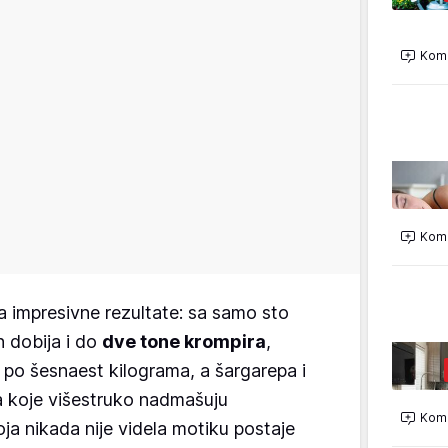
Kome
Kome
ma impresivne rezultate: sa samo sto
 dobija i do
dve tone krompira
,
 po šesnaest kilograma, a šargarepa i
a koje višestruko nadmašuju
Kome
ja nikada nije videla motiku postaje