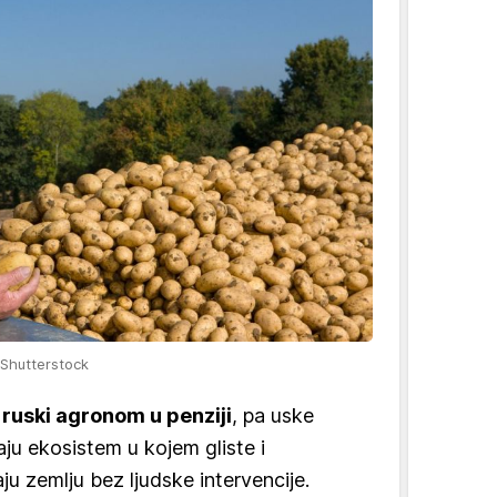
 Shutterstock
e
ruski agronom u penziji
, pa uske
raju ekosistem u kojem gliste i
u zemlju bez ljudske intervencije.