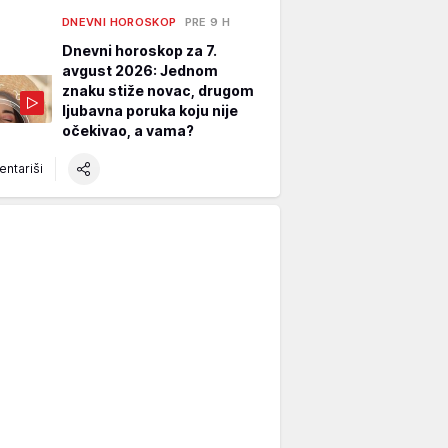
DNEVNI HOROSKOP
PRE 9 H
Dnevni horoskop za 7.
avgust 2026: Jednom
znaku stiže novac, drugom
ljubavna poruka koju nije
očekivao, a vama?
ntariši