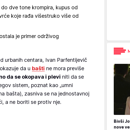
i do dve tone krompira, kupus od
vrće koje rađa višestruko više od
stala je primer održivog
d urbanih centara, Ivan Parfentijevič
dokazuje da u
bašti
ne mora previše
no da se okopava i plevi
niti da se
jegov sistem, poznat kao „umni
a bašta), zasniva se na jednostavnoj
i, a ne boriti se protiv nje.
Bivši Jo
nove ve