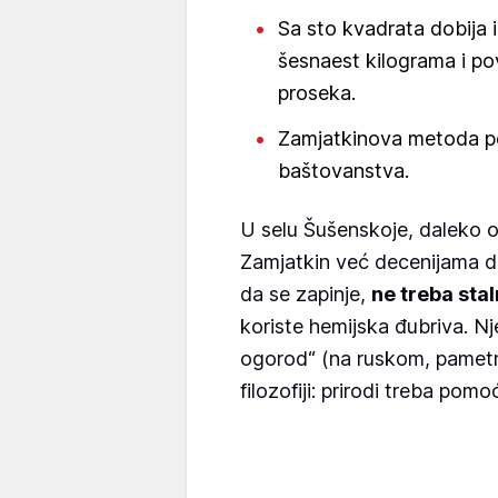
Sa sto kvadrata dobija 
šesnaest kilograma i po
proseka.
Zamjatkinova metoda po
baštovanstva.
U selu Šušenskoje, daleko o
Zamjatkin već decenijama 
da se zapinje,
ne treba stal
koriste hemijska đubriva. N
ogorod“ (na ruskom, pametn
filozofiji: prirodi treba pomoć