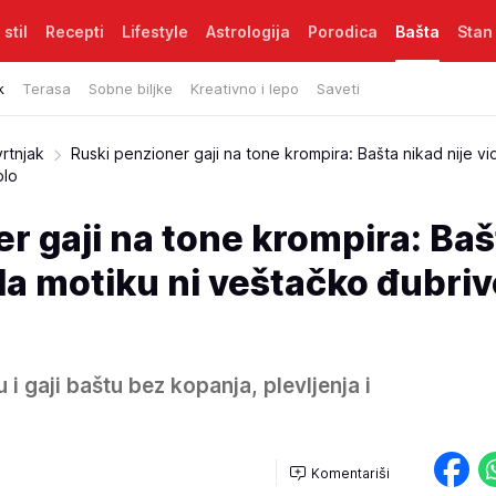
 stil
Recepti
Lifestyle
Astrologija
Porodica
Bašta
Stan
k
Terasa
Sobne biljke
Kreativno i lepo
Saveti
vrtnjak
Ruski penzioner gaji na tone krompira: Bašta nikad nije vi
plo
r gaji na tone krompira: Baš
ela motiku ni veštačko đubriv
 i gaji baštu bez kopanja, plevljenja i
Komentariši