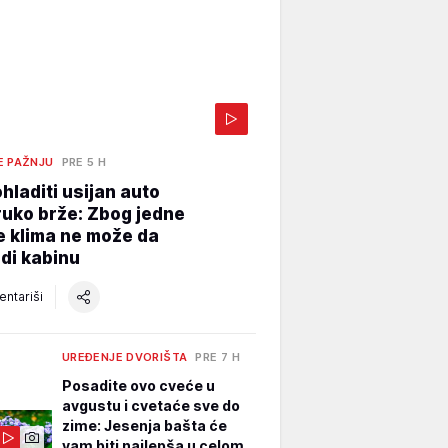
E PAŽNJU
PRE 5 H
hladiti usijan auto
uko brže: Zbog jedne
e klima ne može da
di kabinu
ntariši
UREĐENJE DVORIŠTA
PRE 7 H
Posadite ovo cveće u
avgustu i cvetaće sve do
zime: Jesenja bašta će
vam biti najlepša u celom