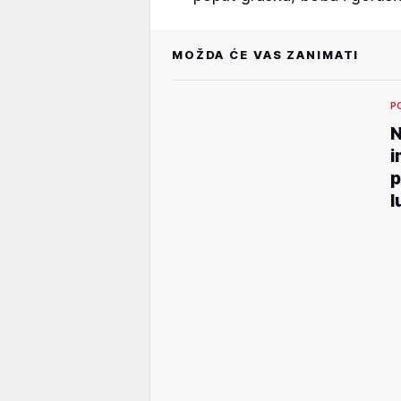
MOŽDA ĆE VAS ZANIMATI
P
N
i
p
l