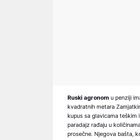
Ruski agronom
u penziji i
kvadratnih metara Zamjatkin
kupus sa glavicama teškim i
paradajz rađaju u količinam
prosečne. Njegova bašta, ko