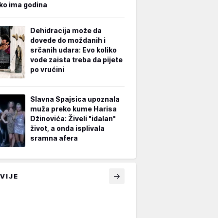
iko ima godina
Dehidracija može da
dovede do moždanih i
srčanih udara: Evo koliko
vode zaista treba da pijete
po vrućini
Slavna Spajsica upoznala
muža preko kume Harisa
Džinovića: Živeli "idalan"
život, a onda isplivala
sramna afera
VIJE