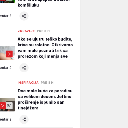
komšiluku
ntariši
ZDRAVLJE
PRE 8 H
Ako se ujutru teško budite,
krive su roletne: Otkrivamo
vam malo poznati trik sa
prorezom koji menja sve
ntariši
INSPIRACIJA
PRE 8 H
Dve male kuće za porodicu
sa velikom decom: Jeftino
proširenje ispunilo san
tinejdžera
ntariši