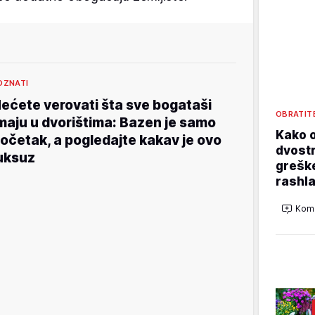
OZNATI
ećete verovati šta sve bogataši
OBRATIT
maju u dvorištima: Bazen je samo
Kako o
očetak, a pogledajte kakav je ovo
dvostr
uksuz
grešk
rashla
Kome