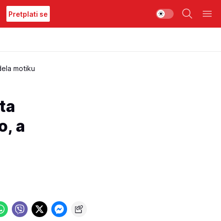
Pretplati se
dela motiku
ta
o, a