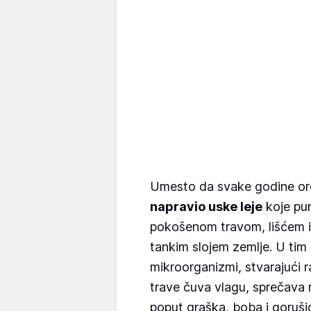
Umesto da svake godine ore 
napravio uske leje
koje pun
pokošenom travom, lišćem i 
tankim slojem zemlje. U tim 
mikroorganizmi, stvarajući r
trave čuva vlagu, sprečava ra
poput graška, boba i goruši