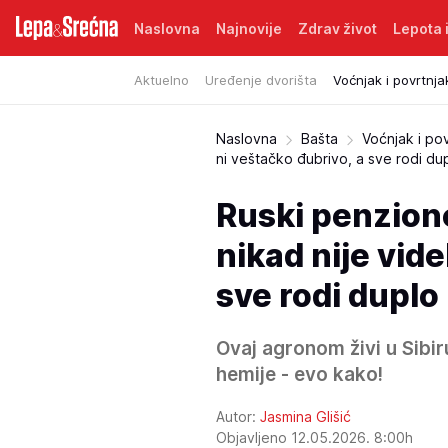
Naslovna
Najnovije
Zdrav život
Lepota i
Aktuelno
Uređenje dvorišta
Voćnjak i povrtnja
Naslovna
Bašta
Voćnjak i po
ni veštačko đubrivo, a sve rodi du
Ruski penzione
nikad nije vid
sve rodi duplo
Ovaj agronom živi u Sibiru
hemije - evo kako!
Autor:
Jasmina Glišić
Objavljeno 12.05.2026. 8:00h