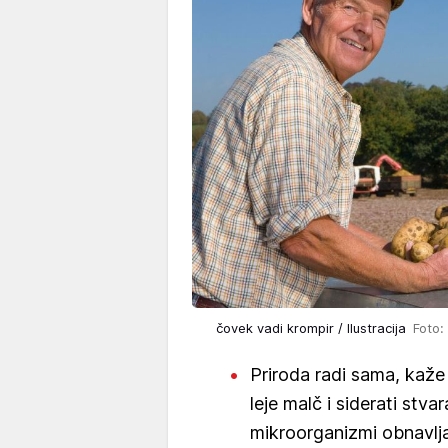
čovek vadi krompir / Ilustracija
Foto:
Priroda radi sama, kaž
leje malč i siderati stva
mikroorganizmi obnavljaj