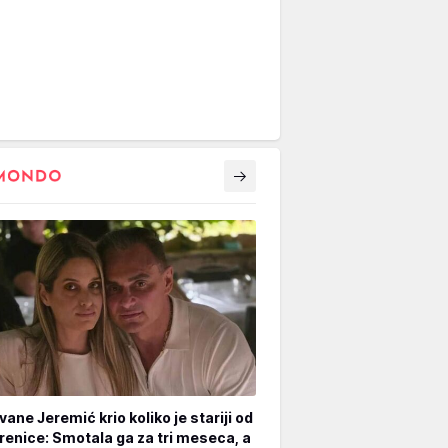
vane Jeremić krio koliko je stariji od
renice: Smotala ga za tri meseca, a