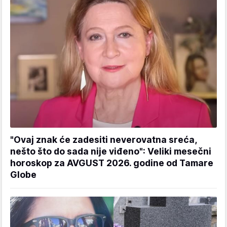
"Ovaj znak će zadesiti neverovatna sreća,
nešto što do sada nije viđeno": Veliki mesečni
horoskop za AVGUST 2026. godine od Tamare
Globe