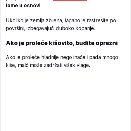
lome u osnovi
.
Ukoliko je zemlja zbijena, lagano je rastresite po
površini, izbegavajući duboko kopanje.
Ako je proleće kišovito, budite oprezni
Ako je proleće hladnije nego inače i pada mnogo
kiše, malč može zadržati višak vlage.