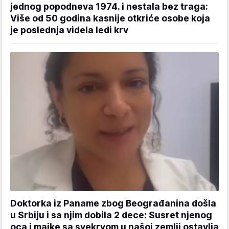
jednog popodneva 1974. i nestala bez traga:
Više od 50 godina kasnije otkriće osobe koja
je poslednja videla ledi krv
Doktorka iz Paname zbog Beograđanina došla
u Srbiju i sa njim dobila 2 dece: Susret njenog
oca i majke sa svekrvom u našoj zemlji ostavlja