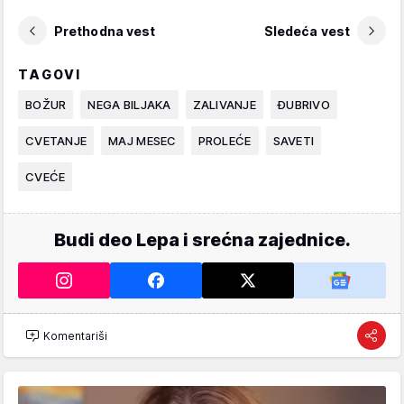
Prethodna vest
Sledeća vest
TAGOVI
BOŽUR
NEGA BILJAKA
ZALIVANJE
ĐUBRIVO
CVETANJE
MAJ MESEC
PROLEĆE
SAVETI
CVEĆE
Budi deo Lepa i srećna zajednice.
Komentariši