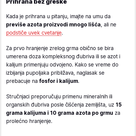
Prihrana bez greške
Kada je prihrana u pitanju, imajte na umu da
previše azota proizvodi mnogo lišća
, ali ne
podstiče uvek cvetanje
.
Za prvo hranjenje zrelog grma obično se bira
umerena doza kompleksnog đubriva ili se azot i
kalijum primenjuju odvojeno. Kako se vreme do
izbijanja pupoljaka približava, naglasak se
prebacuje na
fosfor i kalijum
.
Stručnjaci preporučuju primenu mineralnih ili
organskih đubriva posle čišćenja zemljišta, uz
15
grama kalijuma i 10 grama azota po grmu
za
prolećno hranjenje.