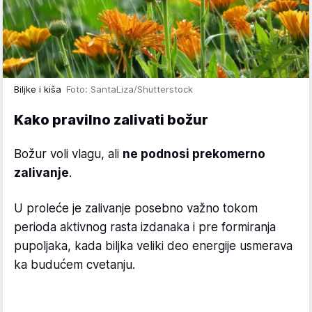
Biljke i kiša
Foto: SantaLiza/Shutterstock
Kako pravilno zalivati božur
Božur voli vlagu, ali
ne podnosi prekomerno
zalivanje
.
U proleće je zalivanje posebno važno tokom
perioda aktivnog rasta izdanaka i pre formiranja
pupoljaka, kada biljka veliki deo energije usmerava
ka budućem cvetanju.