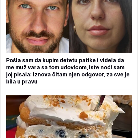
Pošla sam da kupim detetu patike i videla da
me muž vara sa tom udovicom, iste noći sam
joj pisala: Iznova čitam njen odgovor, za sve je
bila u pravu