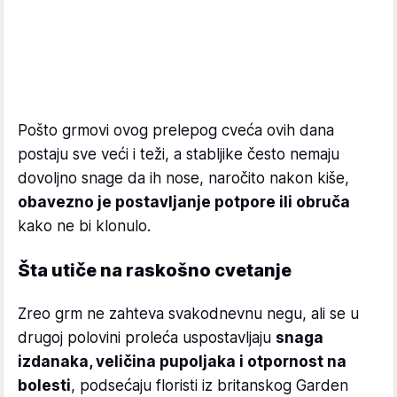
Pošto grmovi ovog prelepog cveća ovih dana
postaju sve veći i teži, a stabljike često nemaju
dovoljno snage da ih nose, naročito nakon kiše,
obavezno je postavljanje potpore ili obruča
kako ne bi klonulo.
Šta utiče na raskošno cvetanje
Zreo grm ne zahteva svakodnevnu negu, ali se u
drugoj polovini proleća uspostavljaju
snaga
izdanaka, veličina pupoljaka i otpornost na
bolesti
, podsećaju floristi iz britanskog Garden