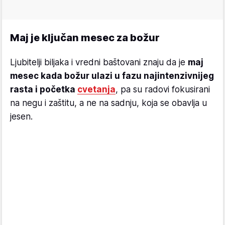
Maj je ključan mesec za božur
Ljubitelji biljaka i vredni baštovani znaju da je
maj
mesec kada božur ulazi u fazu najintenzivnijeg
rasta i početka
cvetanja
, pa su radovi fokusirani
na negu i zaštitu, a ne na sadnju, koja se obavlja u
jesen.