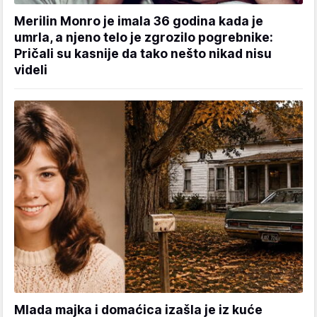
Merilin Monro je imala 36 godina kada je
umrla, a njeno telo je zgrozilo pogrebnike:
Pričali su kasnije da tako nešto nikad nisu
videli
Mlada majka i domaćica izašla je iz kuće