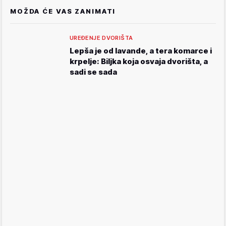
MOŽDA ĆE VAS ZANIMATI
UREĐENJE DVORIŠTA
Lepša je od lavande, a tera komarce i
krpelje: Biljka koja osvaja dvorišta, a
sadi se sada