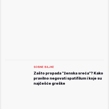
SOBNE BILJKE
Zašto propada "ženska sreća"? Kako
pravilno negovati spatifilum i koje su
najčešće greške