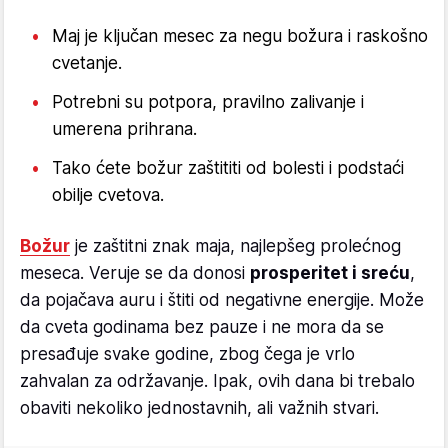
Maj je ključan mesec za negu božura i raskošno
cvetanje.
Potrebni su potpora, pravilno zalivanje i
umerena prihrana.
Tako ćete božur zaštititi od bolesti i podstaći
obilje cvetova.
Božur
je zaštitni znak maja, najlepšeg prolećnog
meseca. Veruje se da donosi
prosperitet i sreću
,
da pojačava auru i štiti od negativne energije. Može
da cveta godinama bez pauze i ne mora da se
presađuje svake godine, zbog čega je vrlo
zahvalan za održavanje. Ipak, ovih dana bi trebalo
obaviti nekoliko jednostavnih, ali važnih stvari.