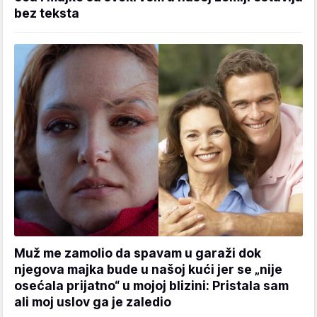
bez teksta
Muž me zamolio da spavam u garaži dok
njegova majka bude u našoj kući jer se „nije
osećala prijatno“ u mojoj blizini: Pristala sam
ali moj uslov ga je zaledio