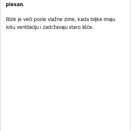
plesan
.
Rizik je veći posle vlažne zime, kada biljke imaju
lošu ventilaciju i zadržavaju staro lišće.