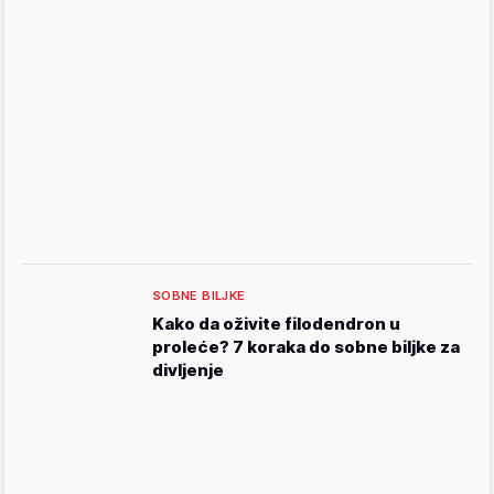
SOBNE BILJKE
Kako da oživite filodendron u
proleće? 7 koraka do sobne biljke za
divljenje