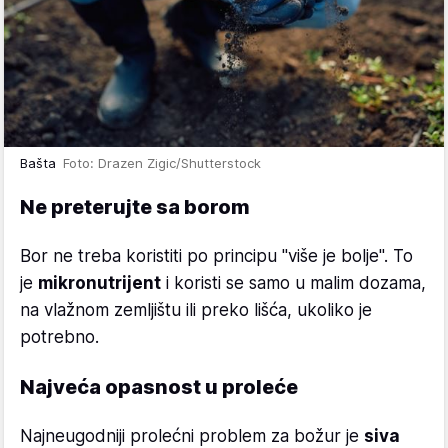
Bašta
Foto: Drazen Zigic/Shutterstock
Ne preterujte sa borom
Bor ne treba koristiti po principu "više je bolje". To
je
mikronutrijent
i koristi se samo u malim dozama,
na vlažnom zemljištu ili preko lišća, ukoliko je
potrebno.
Najveća opasnost u proleće
Najneugodniji prolećni problem za božur je
siva