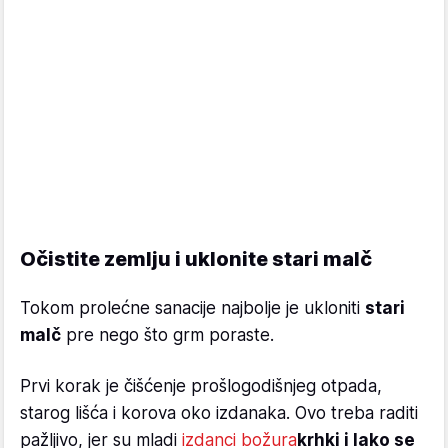
Očistite zemlju i uklonite stari malč
Tokom prolećne sanacije najbolje je ukloniti
stari
malč
pre nego što grm poraste.
Prvi korak je čišćenje prošlogodišnjeg otpada,
starog lišća i korova oko izdanaka. Ovo treba raditi
pažljivo, jer su mladi
izdanci božura
krhki i lako se