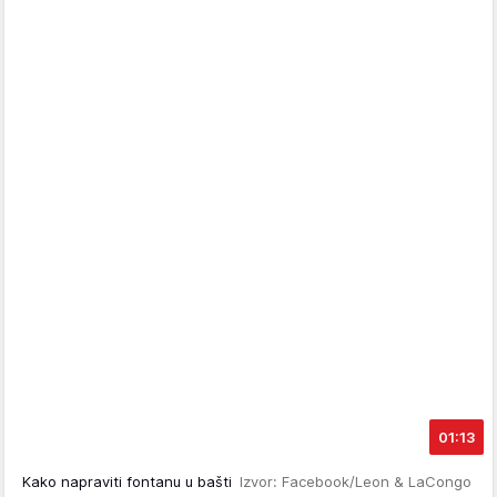
01:13
Kako napraviti fontanu u bašti
Izvor: Facebook/Leon & LaCongo