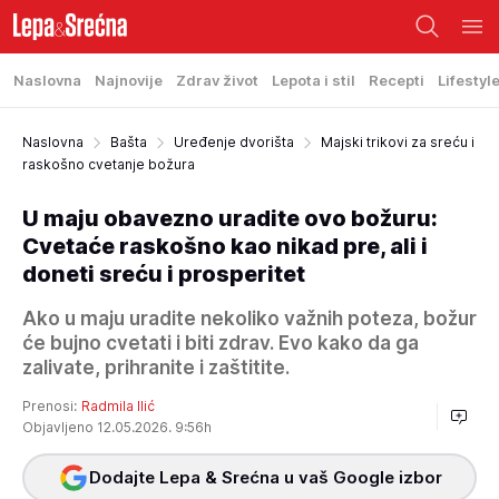
Naslovna
Najnovije
Zdrav život
Lepota i stil
Recepti
Lifestyl
Naslovna
Bašta
Uređenje dvorišta
Majski trikovi za sreću i
raskošno cvetanje božura
U maju obavezno uradite ovo božuru:
Cvetaće raskošno kao nikad pre, ali i
doneti sreću i prosperitet
Ako u maju uradite nekoliko važnih poteza, božur
će bujno cvetati i biti zdrav. Evo kako da ga
zalivate, prihranite i zaštitite.
Prenosi:
Radmila Ilić
Objavljeno 12.05.2026. 9:56h
Dodajte Lepa & Srećna u vaš Google izbor