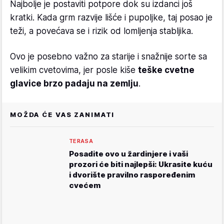
Najbolje je postaviti potpore dok su izdanci još
kratki. Kada grm razvije lišće i pupoljke, taj posao je
teži, a povećava se i rizik od lomljenja stabljika.
Ovo je posebno važno za starije i snažnije sorte sa
velikim cvetovima, jer posle kiše
teške cvetne
glavice brzo padaju na zemlju
.
MOŽDA ĆE VAS ZANIMATI
TERASA
Posadite ovo u žardinjere i vaši
prozori će biti najlepši: Ukrasite kuću
i dvorište pravilno raspoređenim
cvećem