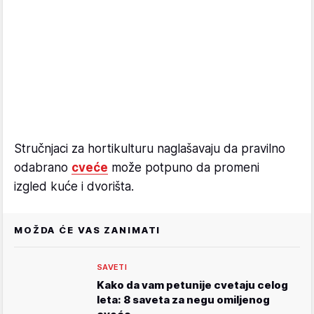
Stručnjaci za hortikulturu naglašavaju da pravilno
odabrano
cveće
može potpuno da promeni
izgled kuće i dvorišta.
MOŽDA ĆE VAS ZANIMATI
SAVETI
Kako da vam petunije cvetaju celog
leta: 8 saveta za negu omiljenog