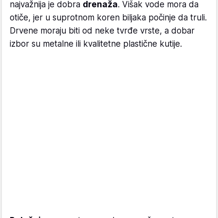
najvažnija je dobra
drenaža
. Višak vode mora da
otiče, jer u suprotnom koren biljaka počinje da truli.
Drvene moraju biti od neke tvrđe vrste, a dobar
izbor su metalne ili kvalitetne plastične kutije.