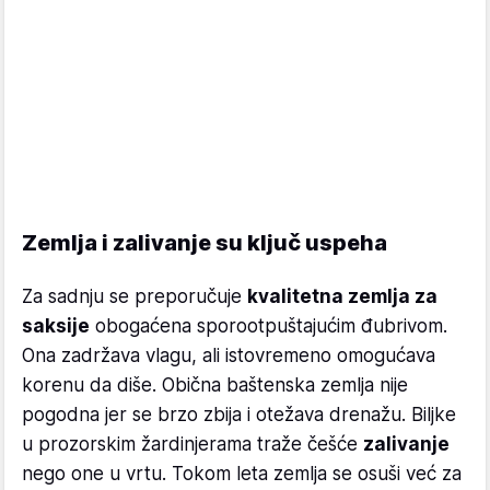
Zemlja i zalivanje su ključ uspeha
Za sadnju se preporučuje
kvalitetna zemlja za
saksije
obogaćena sporootpuštajućim đubrivom.
Ona zadržava vlagu, ali istovremeno omogućava
korenu da diše. Obična baštenska zemlja nije
pogodna jer se brzo zbija i otežava drenažu. Biljke
u prozorskim žardinjerama traže češće
zalivanje
nego one u vrtu. Tokom leta zemlja se osuši već za