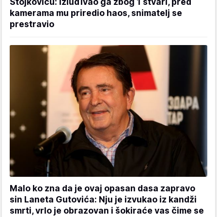
Stojkoviću: Izluđivao ga zbog 1 stvari, pred
kamerama mu priredio haos, snimatelj se
prestravio
Malo ko zna da je ovaj opasan dasa zapravo
sin Laneta Gutovića: Nju je izvukao iz kandži
smrti, vrlo je obrazovan i šokiraće vas čime se