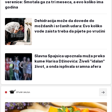
verenice: Smotala ga za tri meseca, a evo koliko ima
godina
Dehidracija može da dovede do
moždanih i srčanih udara: Evo koliko
vode zaista treba da pijete po vrućini
Slavna Spajsica upoznala muža preko
kume Harisa Džinovića: Živeli "idalan"
život, a onda isplivala sramna afera