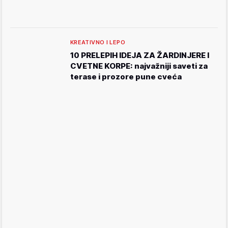
KREATIVNO I LEPO
10 PRELEPIH IDEJA ZA ŽARDINJERE I
CVETNE KORPE: najvažniji saveti za
terase i prozore pune cveća