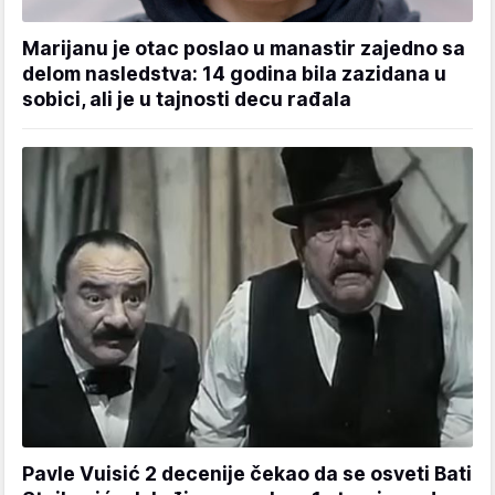
Marijanu je otac poslao u manastir zajedno sa
delom nasledstva: 14 godina bila zazidana u
sobici, ali je u tajnosti decu rađala
Pavle Vuisić 2 decenije čekao da se osveti Bati