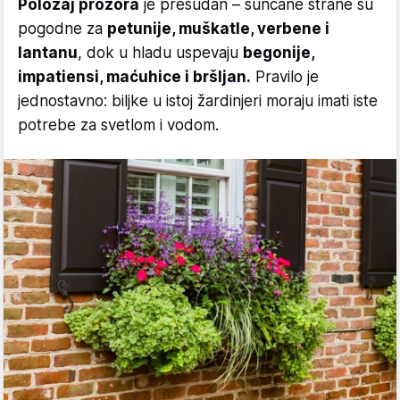
Položaj prozora
je presudan – sunčane strane su
pogodne za
petunije, muškatle, verbene i
lantanu
, dok u hladu uspevaju
begonije,
impatiensi, maćuhice i bršljan.
Pravilo je
jednostavno: biljke u istoj žardinjeri moraju imati iste
potrebe za svetlom i vodom.