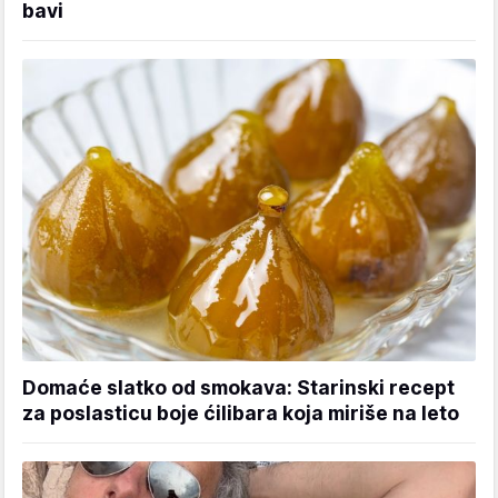
bavi
Domaće slatko od smokava: Starinski recept
za poslasticu boje ćilibara koja miriše na leto