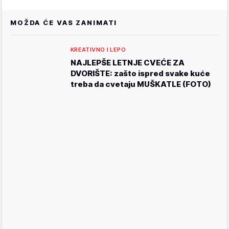
MOŽDA ĆE VAS ZANIMATI
KREATIVNO I LEPO
NAJLEPŠE LETNJE CVEĆE ZA
DVORIŠTE: zašto ispred svake kuće
treba da cvetaju MUŠKATLE (FOTO)