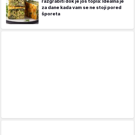
razgrabiti dok je još topla: Idealna je
za dane kada vam se ne stoji pored
šporeta