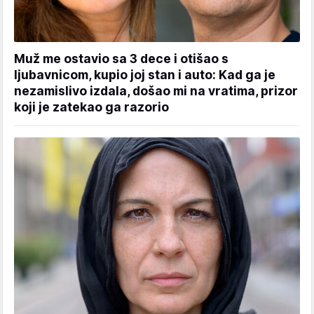
Muž me ostavio sa 3 dece i otišao s
ljubavnicom, kupio joj stan i auto: Kad ga je
nezamislivo izdala, došao mi na vratima, prizor
koji je zatekao ga razorio