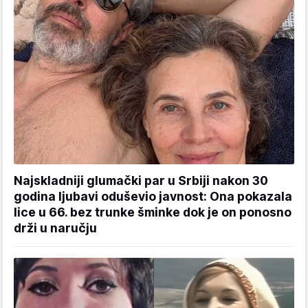
Najskladniji glumački par u Srbiji nakon 30
godina ljubavi oduševio javnost: Ona pokazala
lice u 66. bez trunke šminke dok je on ponosno
drži u naručju