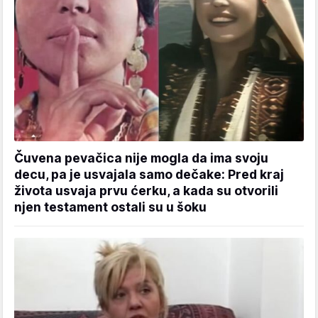
Čuvena pevačica nije mogla da ima svoju
decu, pa je usvajala samo dečake: Pred kraj
života usvaja prvu ćerku, a kada su otvorili
njen testament ostali su u šoku