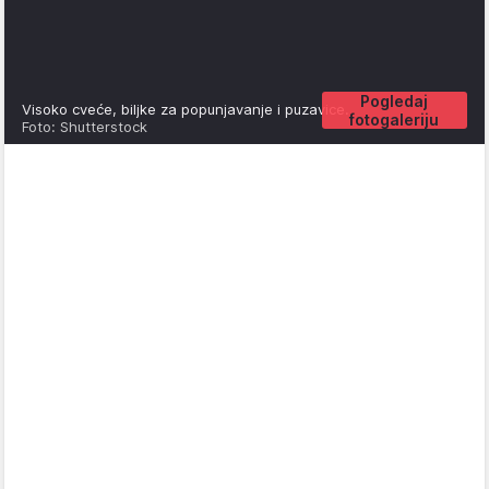
Pogledaj
Visoko cveće, biljke za popunjavanje i puzavice.
fotogaleriju
Foto: Shutterstock