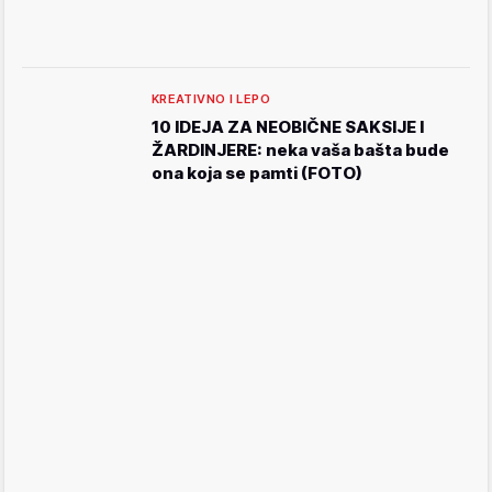
KREATIVNO I LEPO
10 IDEJA ZA NEOBIČNE SAKSIJE I
ŽARDINJERE: neka vaša bašta bude
ona koja se pamti (FOTO)