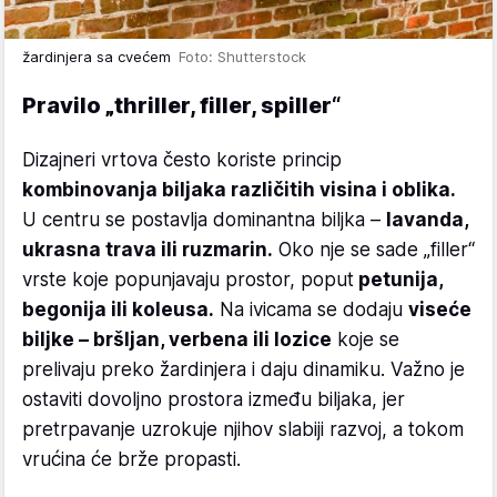
žardinjera sa cvećem
Foto: Shutterstock
Pravilo „thriller, filler, spiller“
Dizajneri vrtova često koriste princip
kombinovanja biljaka različitih visina i oblika.
U centru se postavlja dominantna biljka –
lavanda,
ukrasna trava ili ruzmarin.
Oko nje se sade „filler“
vrste koje popunjavaju prostor, poput
petunija,
begonija ili koleusa.
Na ivicama se dodaju
viseće
biljke – bršljan, verbena ili lozice
koje se
prelivaju preko žardinjera i daju dinamiku. Važno je
ostaviti dovoljno prostora između biljaka, jer
pretrpavanje uzrokuje njihov slabiji razvoj, a tokom
vrućina će brže propasti.