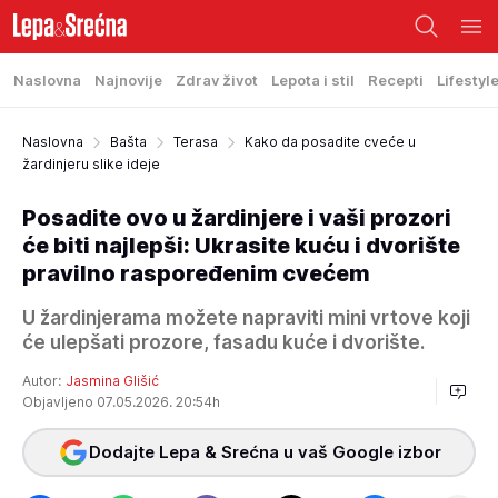
Naslovna
Najnovije
Zdrav život
Lepota i stil
Recepti
Lifestyl
Naslovna
Bašta
Terasa
Kako da posadite cveće u
žardinjeru slike ideje
Posadite ovo u žardinjere i vaši prozori
će biti najlepši: Ukrasite kuću i dvorište
pravilno raspoređenim cvećem
U žardinjerama možete napraviti mini vrtove koji
će ulepšati prozore, fasadu kuće i dvorište.
Autor:
Jasmina Glišić
Objavljeno 07.05.2026. 20:54h
Dodajte Lepa & Srećna u vaš Google izbor