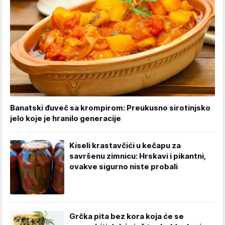
Banatski đuveč sa krompirom: Preukusno sirotinjsko
jelo koje je hranilo generacije
Kiseli krastavčići u kečapu za
savršenu zimnicu: Hrskavi i pikantni,
ovakve sigurno niste probali
Grčka pita bez kora koja će se