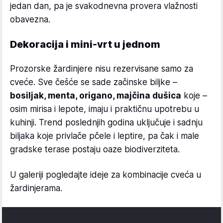
jedan dan, pa je svakodnevna provera vlažnosti
obavezna.
Dekoracija i mini-vrt u jednom
Prozorske žardinjere nisu rezervisane samo za
cveće. Sve češće se sade začinske biljke –
bosiljak, menta, origano, majčina dušica
koje –
osim mirisa i lepote, imaju i praktičnu upotrebu u
kuhinji. Trend poslednjih godina uključuje i sadnju
biljaka koje privlače pčele i leptire, pa čak i male
gradske terase postaju oaze biodiverziteta.
U galeriji pogledajte ideje za kombinacije cveća u
žardinjerama.