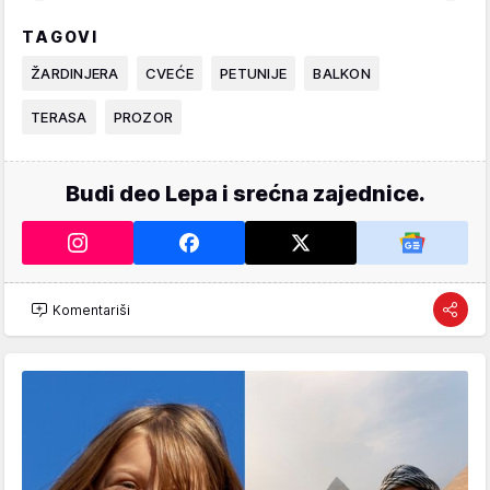
TAGOVI
ŽARDINJERA
CVEĆE
PETUNIJE
BALKON
TERASA
PROZOR
Budi deo Lepa i srećna zajednice.
Komentariši