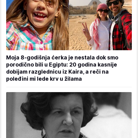
Moja 8-godišnja ćerka je nestala dok smo
porodično bili u Egiptu: 20 godina kasnije
dobijam razglednicu iz Kaira, a reči na
poleđini mi lede krv u žilama