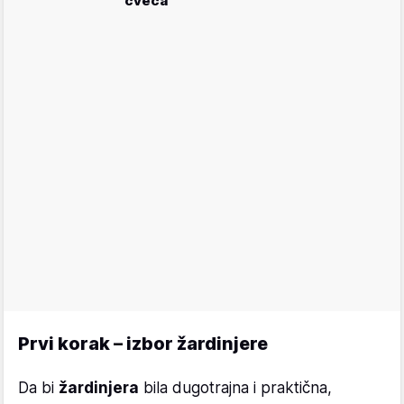
cveća
Prvi korak – izbor žardinjere
Da bi
žardinjera
bila dugotrajna i praktična,