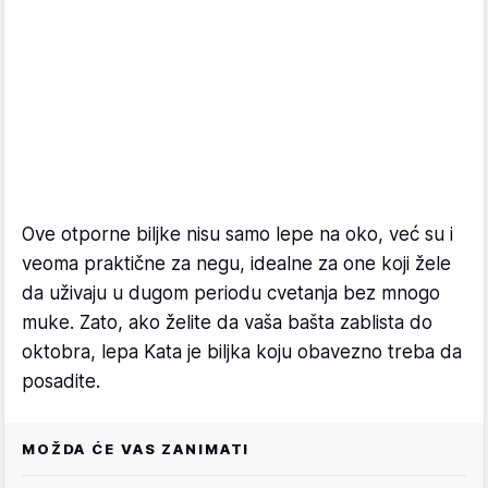
Ove otporne biljke nisu samo lepe na oko, već su i
veoma praktične za negu, idealne za one koji žele
da uživaju u dugom periodu cvetanja bez mnogo
muke. Zato, ako želite da vaša bašta zablista do
oktobra, lepa Kata je biljka koju obavezno treba da
posadite.
MOŽDA ĆE VAS ZANIMATI