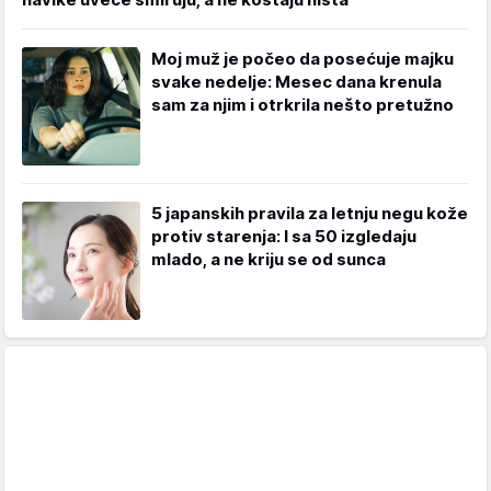
Moj muž je počeo da posećuje majku
svake nedelje: Mesec dana krenula
sam za njim i otrkrila nešto pretužno
5 japanskih pravila za letnju negu kože
protiv starenja: I sa 50 izgledaju
mlado, a ne kriju se od sunca