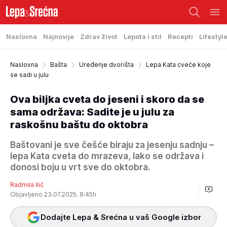
Naslovna
Najnovije
Zdrav život
Lepota i stil
Recepti
Lifestyl
Naslovna
Bašta
Uređenje dvorišta
Lepa Kata cveće koje
se sadi u julu
Ova biljka cveta do jeseni i skoro da se
sama održava: Sadite je u julu za
raskošnu baštu do oktobra
Baštovani je sve češće biraju za jesenju sadnju –
lepa Kata cveta do mrazeva, lako se održava i
donosi boju u vrt sve do oktobra.
Radmila Ilić
Objavljeno 23.07.2025. 8:45h
Dodajte Lepa & Srećna u vaš Google izbor