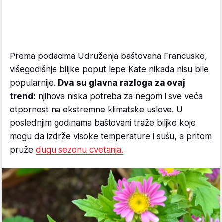
Prema podacima Udruženja baštovana Francuske,
višegodišnje biljke poput lepe Kate nikada nisu bile
popularnije.
Dva su glavna razloga za ovaj
trend:
njihova niska potreba za negom i sve veća
otpornost na ekstremne klimatske uslove. U
poslednjim godinama baštovani traže biljke koje
mogu da izdrže visoke temperature i sušu, a pritom
pruže
dugu sezonu cvetanja.