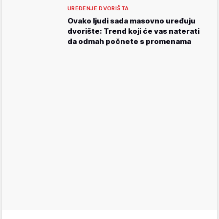
UREĐENJE DVORIŠTA
Ovako ljudi sada masovno uređuju
dvorište: Trend koji će vas naterati
da odmah počnete s promenama