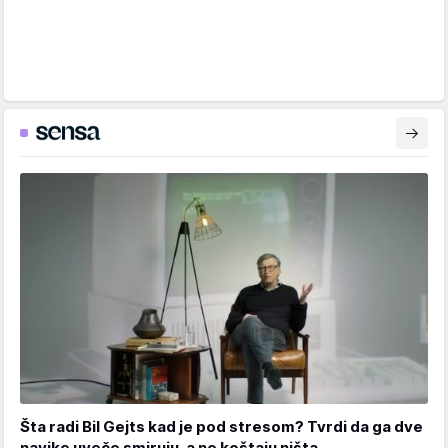
Šta radi Bil Gejts kad je pod stresom? Tvrdi da ga dve
navike uveče smiruju, a ne koštaju ništa