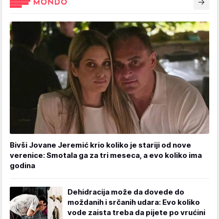
Bivši Jovane Jeremić krio koliko je stariji od nove
verenice: Smotala ga za tri meseca, a evo koliko ima
godina
Dehidracija može da dovede do
moždanih i srčanih udara: Evo koliko
vode zaista treba da pijete po vrućini