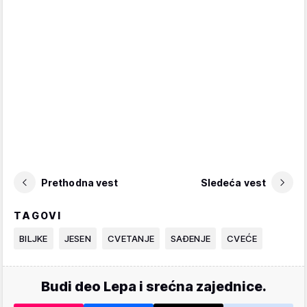
Prethodna vest
Sledeća vest
TAGOVI
BILJKE
JESEN
CVETANJE
SAĐENJE
CVEĆE
Budi deo Lepa i srećna zajednice.