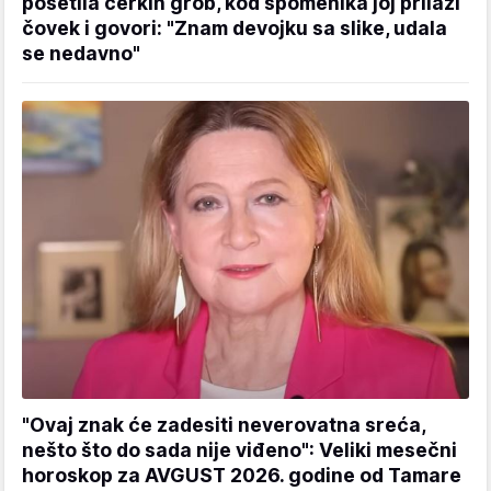
posetila ćerkin grob, kod spomenika joj prilazi
čovek i govori: "Znam devojku sa slike, udala
se nedavno"
"Ovaj znak će zadesiti neverovatna sreća,
nešto što do sada nije viđeno": Veliki mesečni
horoskop za AVGUST 2026. godine od Tamare