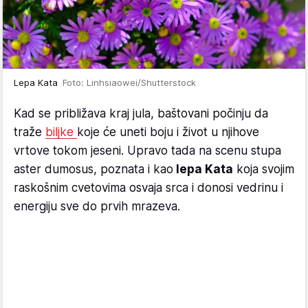
Lepa Kata
Foto: Linhsiaowei/Shutterstock
Kad se približava kraj jula, baštovani počinju da
traže
biljke
koje će uneti boju i život u njihove
vrtove tokom jeseni. Upravo tada na scenu stupa
aster dumosus, poznata i kao
lepa Kata
koja svojim
raskošnim cvetovima osvaja srca i donosi vedrinu i
energiju sve do prvih mrazeva.