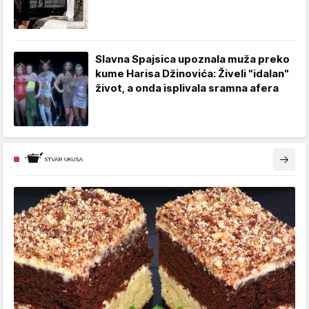
Slavna Spajsica upoznala muža preko
kume Harisa Džinovića: Živeli "idalan"
život, a onda isplivala sramna afera