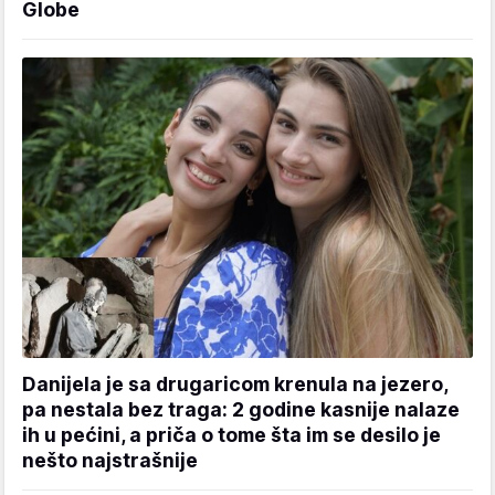
Globe
Danijela je sa drugaricom krenula na jezero,
pa nestala bez traga: 2 godine kasnije nalaze
ih u pećini, a priča o tome šta im se desilo je
nešto najstrašnije