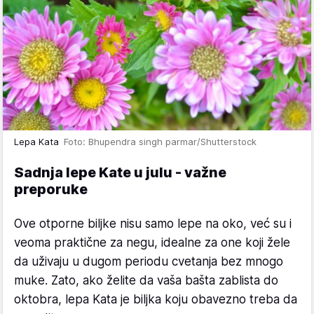
Lepa Kata
Foto: Bhupendra singh parmar/Shutterstock
Sadnja lepe Kate u julu - važne
preporuke
Ove otporne biljke nisu samo lepe na oko, već su i
veoma praktične za negu, idealne za one koji žele
da uživaju u dugom periodu cvetanja bez mnogo
muke. Zato, ako želite da vaša bašta zablista do
oktobra, lepa Kata je biljka koju obavezno treba da