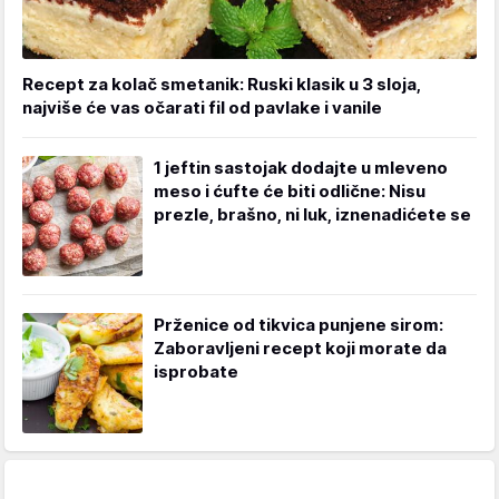
Recept za kolač smetanik: Ruski klasik u 3 sloja,
najviše će vas očarati fil od pavlake i vanile
1 jeftin sastojak dodajte u mleveno
meso i ćufte će biti odlične: Nisu
prezle, brašno, ni luk, iznenadićete se
Prženice od tikvica punjene sirom:
Zaboravljeni recept koji morate da
isprobate