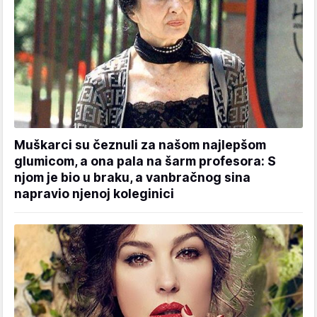
Muškarci su čeznuli za našom najlepšom
glumicom, a ona pala na šarm profesora: S
njom je bio u braku, a vanbračnog sina
napravio njenoj koleginici