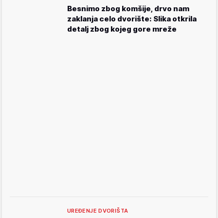
Besnimo zbog komšije, drvo nam
zaklanja celo dvorište: Slika otkrila
detalj zbog kojeg gore mreže
UREĐENJE DVORIŠTA