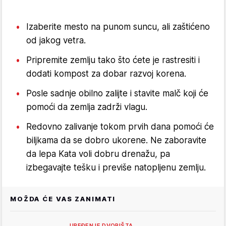
Izaberite mesto na punom suncu, ali zaštićeno
od jakog vetra.
Pripremite zemlju tako što ćete je rastresiti i
dodati kompost za dobar razvoj korena.
Posle sadnje obilno zalijte i stavite malč koji će
pomoći da zemlja zadrži vlagu.
Redovno zalivanje tokom prvih dana pomoći će
biljkama da se dobro ukorene. Ne zaboravite
da lepa Kata voli dobru drenažu, pa
izbegavajte tešku i previše natopljenu zemlju.
MOŽDA ĆE VAS ZANIMATI
UREĐENJE DVORIŠTA