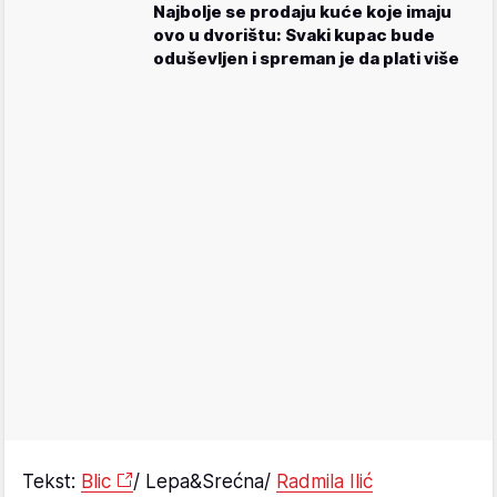
Najbolje se prodaju kuće koje imaju
ovo u dvorištu: Svaki kupac bude
oduševljen i spreman je da plati više
Tekst:
Blic
/ Lepa&Srećna/
Radmila Ilić