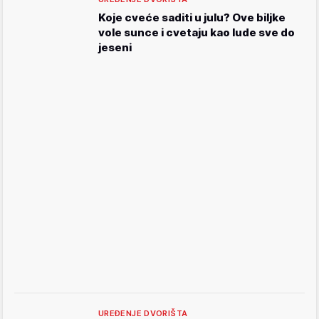
Koje cveće saditi u julu? Ove biljke
vole sunce i cvetaju kao lude sve do
jeseni
UREĐENJE DVORIŠTA