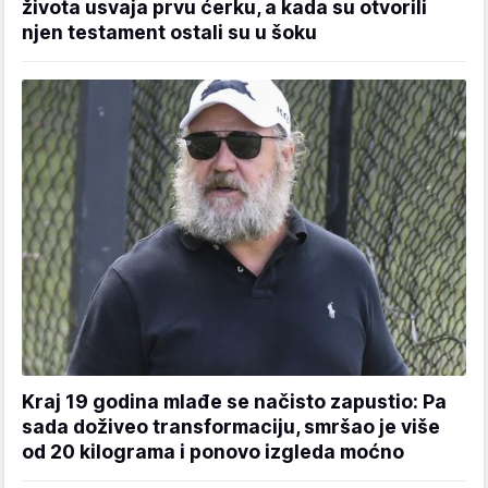
života usvaja prvu ćerku, a kada su otvorili
njen testament ostali su u šoku
Kraj 19 godina mlađe se načisto zapustio: Pa
sada doživeo transformaciju, smršao je više
od 20 kilograma i ponovo izgleda moćno