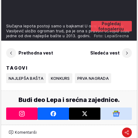
Pogledaj
Slučajna lepota postoji samo u bajkama! U ovaj vrt je Vojislav
fotogaleriju
Vasiljević uložio ogroman trud, pa je ona s pravom osvojila titulu
jedne od dve najlepše bašte u 2013. godini.
Foto: LepaiSrecna
Prethodna vest
Sledeća vest
TAGOVI
NAJLEPŠA BAŠTA
KONKURS
PRVA NAGRADA
Budi deo Lepa i srećna zajednice.
Komentariši