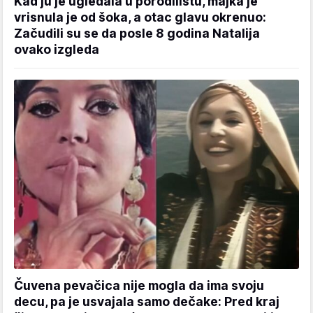
Kad ju je ugledala u porodilištu, majka je
vrisnula je od šoka, a otac glavu okrenuo:
Začudili su se da posle 8 godina Natalija
ovako izgleda
Čuvena pevačica nije mogla da ima svoju
decu, pa je usvajala samo dečake: Pred kraj