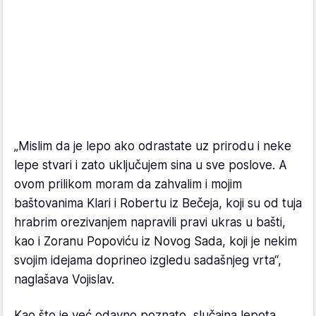
„Mislim da je lepo ako odrastate uz prirodu i neke
lepe stvari i zato uključujem sina u sve poslove. A
ovom prilikom moram da zahvalim i mojim
baštovanima Klari i Robertu iz Bečeja, koji su od tuja
hrabrim orezivanjem napravili pravi ukras u bašti,
kao i Zoranu Popoviću iz Novog Sada, koji je nekim
svojim idejama doprineo izgledu sadašnjeg vrta“,
naglašava Vojislav.
Kao što je već odavno poznato, slučajna lepota