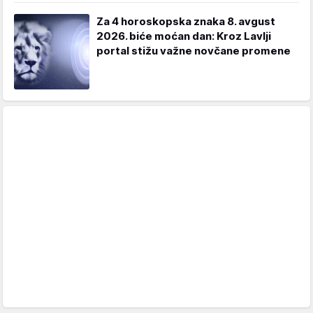
Za 4 horoskopska znaka 8. avgust
2026. biće moćan dan: Kroz Lavlji
portal stižu važne novčane promene