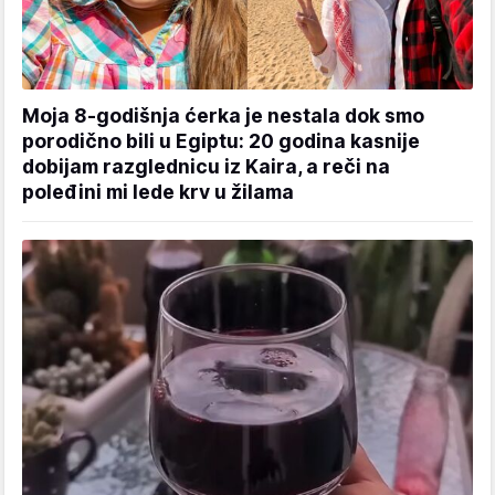
Moja 8-godišnja ćerka je nestala dok smo
porodično bili u Egiptu: 20 godina kasnije
dobijam razglednicu iz Kaira, a reči na
poleđini mi lede krv u žilama