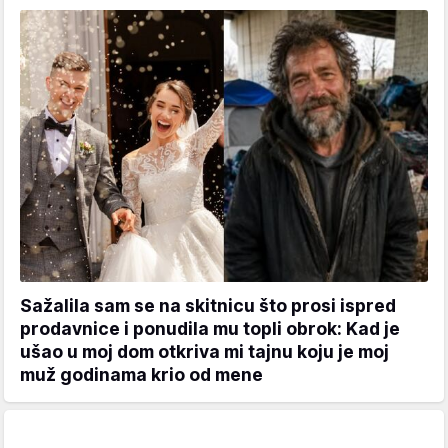
Sažalila sam se na skitnicu što prosi ispred
prodavnice i ponudila mu topli obrok: Kad je
ušao u moj dom otkriva mi tajnu koju je moj
muž godinama krio od mene