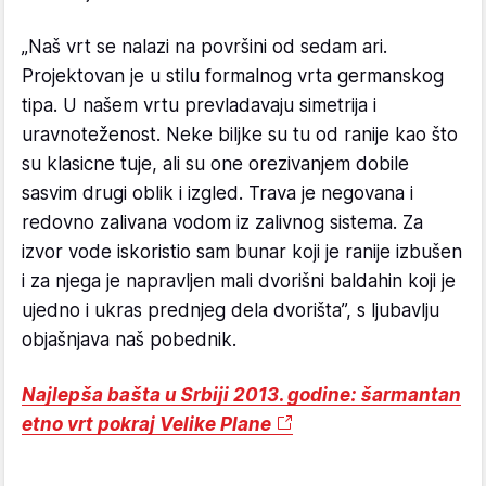
„Naš vrt se nalazi na površini od sedam ari.
Projektovan je u stilu formalnog vrta germanskog
tipa. U našem vrtu prevladavaju simetrija i
uravnoteženost. Neke biljke su tu od ranije kao što
su klasicne tuje, ali su one orezivanjem dobile
sasvim drugi oblik i izgled. Trava je negovana i
redovno zalivana vodom iz zalivnog sistema. Za
izvor vode iskoristio sam bunar koji je ranije izbušen
i za njega je napravljen mali dvorišni baldahin koji je
ujedno i ukras prednjeg dela dvorišta”, s ljubavlju
objašnjava naš pobednik.
Najlepša bašta u Srbiji 2013. godine: šarmantan
etno vrt pokraj Velike Plane