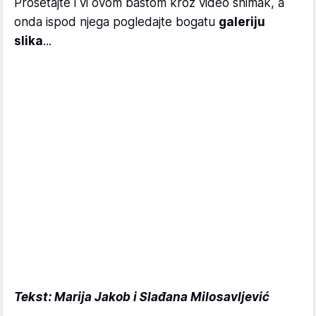
Prošetajte i vi ovom baštom kroz video snimak, a
onda ispod njega pogledajte bogatu
galeriju
slika
...
Tekst: Marija Jakob i Slađana Milosavljević