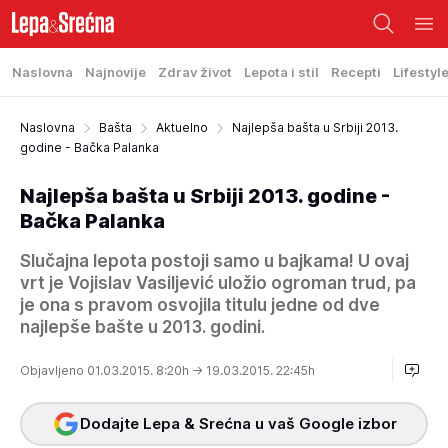
Naslovna
Najnovije
Zdrav život
Lepota i stil
Recepti
Lifestyl
Naslovna
Bašta
Aktuelno
Najlepša bašta u Srbiji 2013.
godine - Bačka Palanka
Najlepša bašta u Srbiji 2013. godine -
Bačka Palanka
Slučajna lepota postoji samo u bajkama! U ovaj
vrt je Vojislav Vasiljević uložio ogroman trud, pa
je ona s pravom osvojila titulu jedne od dve
najlepše bašte u 2013. godini.
Objavljeno 01.03.2015. 8:20h
→ 19.03.2015. 22:45h
Dodajte Lepa & Srećna u vaš Google izbor