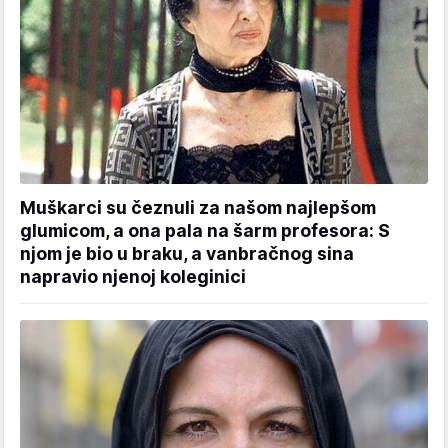
Muškarci su čeznuli za našom najlepšom
glumicom, a ona pala na šarm profesora: S
njom je bio u braku, a vanbračnog sina
napravio njenoj koleginici