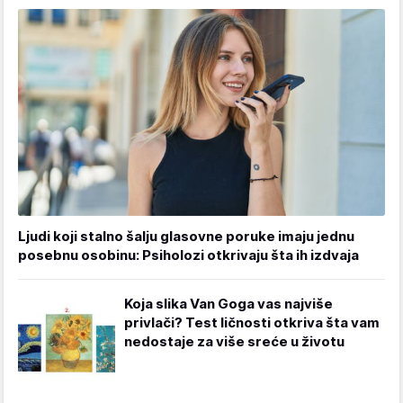
Ljudi koji stalno šalju glasovne poruke imaju jednu
posebnu osobinu: Psiholozi otkrivaju šta ih izdvaja
Koja slika Van Goga vas najviše
privlači? Test ličnosti otkriva šta vam
nedostaje za više sreće u životu