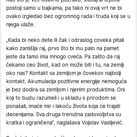
postoji samo u bajkama, pa tako ni ovaj vrt ne bi
ovako izgledao bez ogromnog rada i truda koji se u
njega ulaže.
„Kada bi neko dete ili čak i odraslog coveka pitali
kako zamišlja raj, prvo što bi mu palo na pamet
jeste da tamo ima mnogo cveća. Pa zašto da raj
čekamo ceo život, kad on može biti i tu, na zemlji
oko nas? Kontakt sa zemljom je čovekov najbolji
kontakt. Akumulacija pozitivne energije nemoguća
je bez dodira sa zemljom i njenim produktima. Oni
koji to budu razumeli i u skladu s prirodom se
ponašali, imaće mir i lakoću života koja ce trajati
decenijama. Sva druga trenutna zadovoljstva su
kratka i ograničena“, naglašava Vojislav Vasiljević.