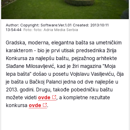
Author: Copyright: Software:Ver.1.01 Created: 2013:10:11
13:54:44
Foto: foto: Adria Media Serbia
Gradska, moderna, elegantna bašta sa umetničkim
karakterom - bio je prvi utisak predsednika žirija
Konkursa za najlepšu baštu, pejzažnog arhitekte
Slađane Milosavljević, kad je žiri magazina "Moja
lepa bašta" došao u posetu Vojislavu Vasiljeviću, čija
je bašta u Bačkoj Palanci jedna od dve najlepše u
2013. godini. Drugu, takođe pobedničku baštu
možete videti
ovde
, a kompletne rezultate
konkursa
ovde
.