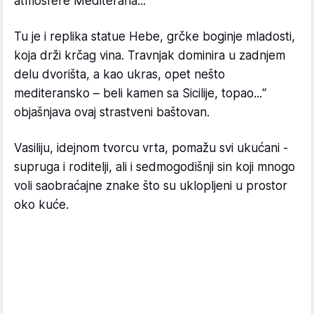
atmosfere Mediterana...
Tu je i replika statue Hebe, grčke boginje mladosti,
koja drži krčag vina. Travnjak dominira u zadnjem
delu dvorišta, a kao ukras, opet nešto
mediteransko – beli kamen sa Sicilije, topao...“
objašnjava ovaj strastveni baštovan.
Vasiliju, idejnom tvorcu vrta, pomažu svi ukućani -
supruga i roditelji, ali i sedmogodišnji sin koji mnogo
voli saobraćajne znake što su uklopljeni u prostor
oko kuće.