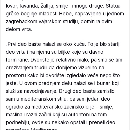
lovor, lavanda, žalfija, smilje i mnoge druge. Statua
grčke boginje mladosti Hebe, napravljene u jednom
zagrebackom vajarskom studiju, dominira ovim
delom vrta.
„Prvi deo bašte nalazi se oko kuće. To je bio stariji
deo vrta i na njemu su biljke koje su davno
formirane. Dvorište je relativno malo, pa smo se tim
orezivanjem trudili da dobijemo vizuelno na
prostoru kako bi dvorište izgledalo veće nego što
jeste. U ovom prednjem delu nalazi se i bunar koji
služi za navodnjavanje. Drugi deo bašte zamislio
sam u mediteranskom stilu, pa sam jedan deo
ogradio za mediteransko zacinsko bilje – smilje,
maslina i razni začini koji su autohtoni na tom
podneblju, ovde su nekako opstali i preneli deo