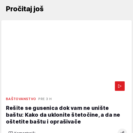
Pročitaj još
BAŠTOVANSTVO
PRE 3 H
Rešite se gusenica dok vam ne unište
baštu: Kako da uklonite štetočine, a da ne
oštetite baštu i oprašivače