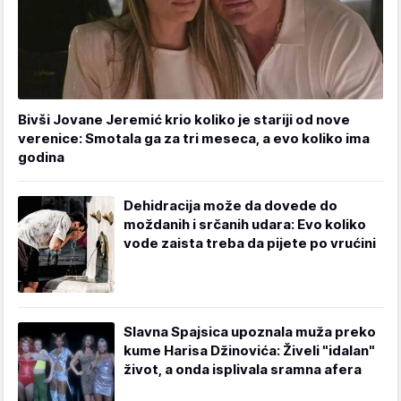
Bivši Jovane Jeremić krio koliko je stariji od nove
verenice: Smotala ga za tri meseca, a evo koliko ima
godina
Dehidracija može da dovede do
moždanih i srčanih udara: Evo koliko
vode zaista treba da pijete po vrućini
Slavna Spajsica upoznala muža preko
kume Harisa Džinovića: Živeli "idalan"
život, a onda isplivala sramna afera