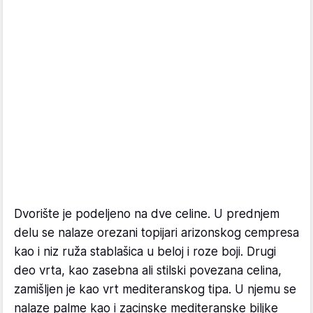
Dvorište je podeljeno na dve celine. U prednjem
delu se nalaze orezani topijari arizonskog cempresa
kao i niz ruža stablašica u beloj i roze boji. Drugi
deo vrta, kao zasebna ali stilski povezana celina,
zamišljen je kao vrt mediteranskog tipa. U njemu se
nalaze palme kao i zacinske mediteranske biljke