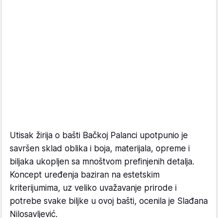
Utisak žirija o bašti Bačkoj Palanci upotpunio je
savršen sklad oblika i boja, materijala, opreme i
biljaka ukopljen sa mnoštvom prefinjenih detalja.
Koncept uređenja baziran na estetskim
kriterijumima, uz veliko uvažavanje prirode i
potrebe svake biljke u ovoj bašti, ocenila je Slađana
Nilosavljević.