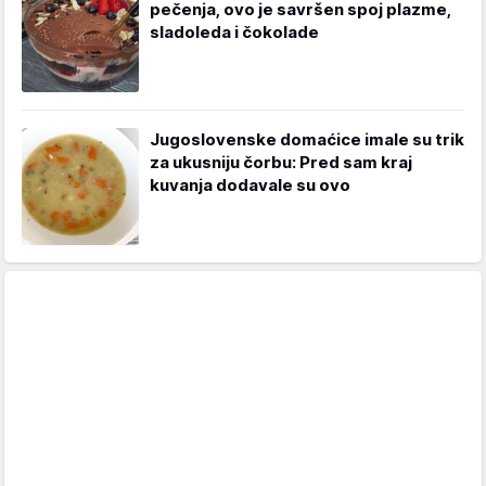
pečenja, ovo je savršen spoj plazme,
sladoleda i čokolade
Jugoslovenske domaćice imale su trik
za ukusniju čorbu: Pred sam kraj
kuvanja dodavale su ovo