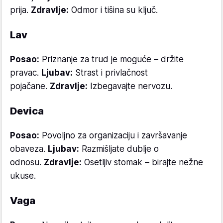
prija.
Zdravlje:
Odmor i tišina su ključ.
Lav
Posao:
Priznanje za trud je moguće – držite
pravac.
Ljubav:
Strast i privlačnost
pojačane.
Zdravlje:
Izbegavajte nervozu.
Devica
Posao:
Povoljno za organizaciju i završavanje
obaveza.
Ljubav:
Razmišljate dublje o
odnosu.
Zdravlje:
Osetljiv stomak – birajte nežne
ukuse.
Vaga