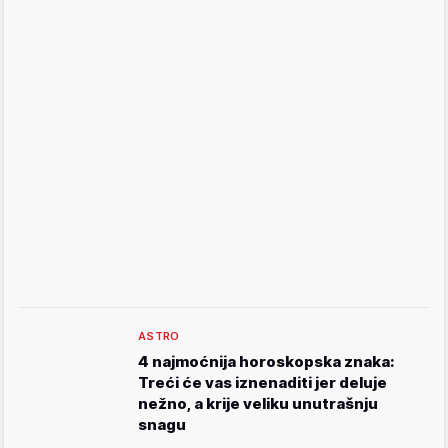
ASTRO
4 najmoćnija horoskopska znaka:
Treći će vas iznenaditi jer deluje
nežno, a krije veliku unutrašnju
snagu