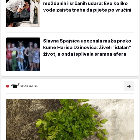
moždanih i srčanih udara: Evo koliko
vode zaista treba da pijete po vrućini
Slavna Spajsica upoznala muža preko
kume Harisa Džinovića: Živeli "idalan"
život, a onda isplivala sramna afera