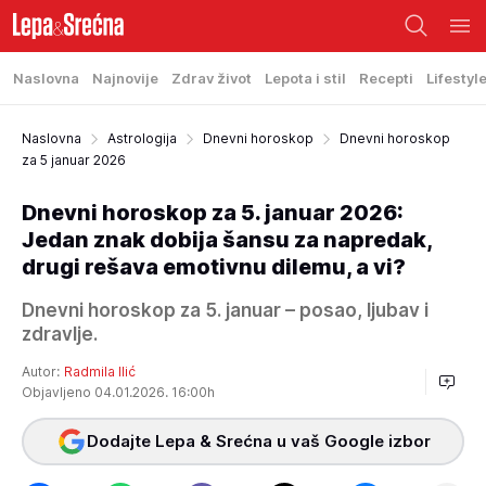
Naslovna
Najnovije
Zdrav život
Lepota i stil
Recepti
Lifestyl
Naslovna
Astrologija
Dnevni horoskop
Dnevni horoskop
za 5 januar 2026
Dnevni horoskop za 5. januar 2026:
Jedan znak dobija šansu za napredak,
drugi rešava emotivnu dilemu, a vi?
Dnevni horoskop za 5. januar – posao, ljubav i
zdravlje.
Autor:
Radmila Ilić
Objavljeno 04.01.2026. 16:00h
Dodajte Lepa & Srećna u vaš Google izbor