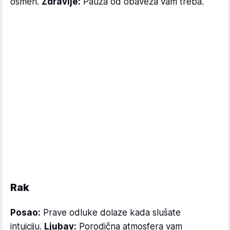
osmeh.
Zdravlje:
Pauza od obaveza vam treba.
Rak
Posao:
Prave odluke dolaze kada slušate
intuiciju.
Ljubav:
Porodična atmosfera vam