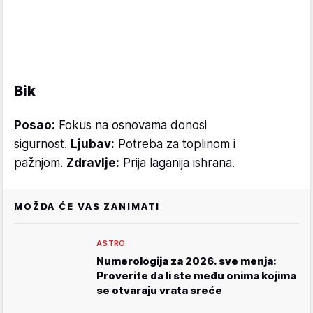
Bik
Posao:
Fokus na osnovama donosi
sigurnost.
Ljubav:
Potreba za toplinom i
pažnjom.
Zdravlje:
Prija laganija ishrana.
MOŽDA ĆE VAS ZANIMATI
ASTRO
Numerologija za 2026. sve menja:
Proverite da li ste među onima kojima
se otvaraju vrata sreće