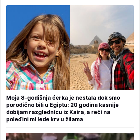
Moja 8-godišnja ćerka je nestala dok smo
porodično bili u Egiptu: 20 godina kasnije
dobijam razglednicu iz Kaira, a reči na
poleđini mi lede krv u žilama