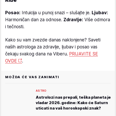
Posao:
Intuicija u punoj snazi – slušajte je.
Ljubav:
Harmoničan dan za odnose.
Zdravlje:
Više odmora
i tečnosti.
Kako su vam zvezde danas naklonjene? Saveti
naših astrologa za zdravlje, ljubav i posao vas
čekaju svakog dana na Viberu.
PRIJAVITE SE
OVDE
.
MOŽDA ĆE VAS ZANIMATI
ASTRO
Astrolozi nas prepali, teška planeta je
vladar 2026. godine: Kako će Saturn
uticati na vaš horoskopski znak?