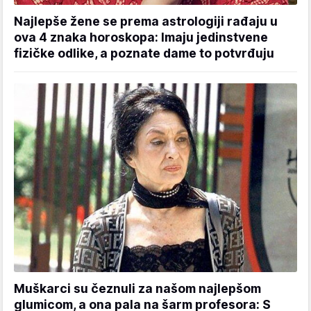
Najlepše žene se prema astrologiji rađaju u
ova 4 znaka horoskopa: Imaju jedinstvene
fizičke odlike, a poznate dame to potvrđuju
Muškarci su čeznuli za našom najlepšom
glumicom, a ona pala na šarm profesora: S