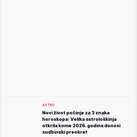
ASTRO
Novi život počinje za 3 znaka
horoskopa: Velika astrološkinja
otkrila kome 2026. godina donosi
sudbinski preokret