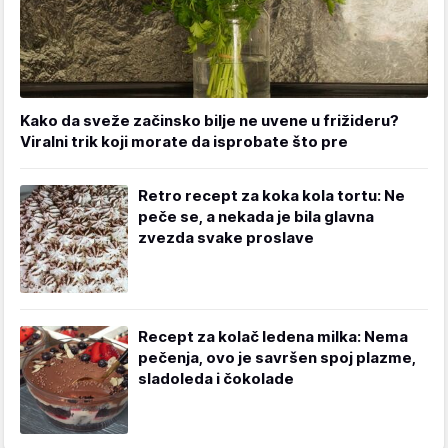
Kako da sveže začinsko bilje ne uvene u frižideru?
Viralni trik koji morate da isprobate što pre
Retro recept za koka kola tortu: Ne
peče se, a nekada je bila glavna
zvezda svake proslave
Recept za kolač ledena milka: Nema
pečenja, ovo je savršen spoj plazme,
sladoleda i čokolade