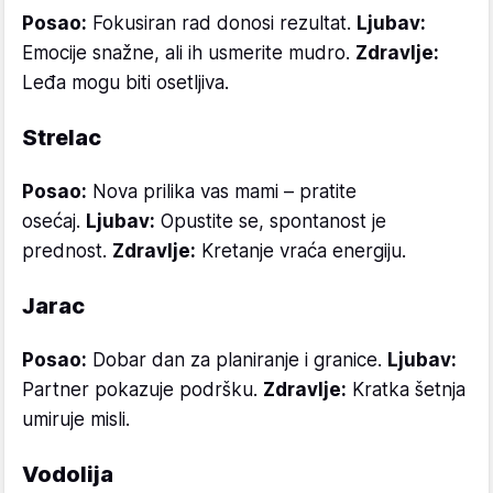
Posao:
Fokusiran rad donosi rezultat.
Ljubav:
Emocije snažne, ali ih usmerite mudro.
Zdravlje:
Leđa mogu biti osetljiva.
Strelac
Posao:
Nova prilika vas mami – pratite
osećaj.
Ljubav:
Opustite se, spontanost je
prednost.
Zdravlje:
Kretanje vraća energiju.
Jarac
Posao:
Dobar dan za planiranje i granice.
Ljubav:
Partner pokazuje podršku.
Zdravlje:
Kratka šetnja
umiruje misli.
Vodolija