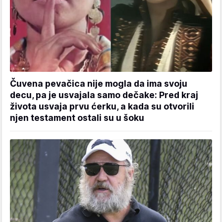
Čuvena pevačica nije mogla da ima svoju
decu, pa je usvajala samo dečake: Pred kraj
života usvaja prvu ćerku, a kada su otvorili
njen testament ostali su u šoku