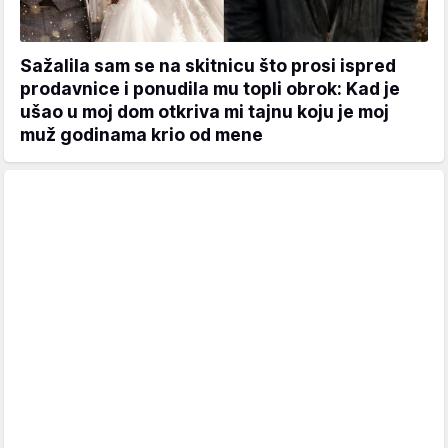
Sažalila sam se na skitnicu što prosi ispred
prodavnice i ponudila mu topli obrok: Kad je
ušao u moj dom otkriva mi tajnu koju je moj
muž godinama krio od mene