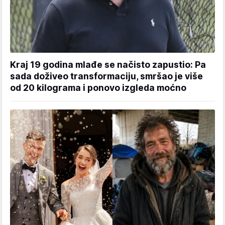
Kraj 19 godina mlađe se načisto zapustio: Pa
sada doživeo transformaciju, smršao je više
od 20 kilograma i ponovo izgleda moćno