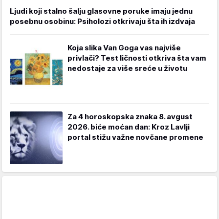
Ljudi koji stalno šalju glasovne poruke imaju jednu
posebnu osobinu: Psiholozi otkrivaju šta ih izdvaja
Koja slika Van Goga vas najviše
privlači? Test ličnosti otkriva šta vam
nedostaje za više sreće u životu
Za 4 horoskopska znaka 8. avgust
2026. biće moćan dan: Kroz Lavlji
portal stižu važne novčane promene