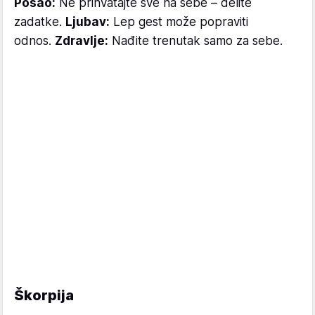
Posao:
Ne prihvatajte sve na sebe – delite
zadatke.
Ljubav:
Lep gest može popraviti
odnos.
Zdravlje:
Nađite trenutak samo za sebe.
Škorpija