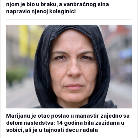
njom je bio u braku, a vanbračnog sina
napravio njenoj koleginici
Marijanu je otac poslao u manastir zajedno sa
delom nasledstva: 14 godina bila zazidana u
sobici, ali je u tajnosti decu rađala