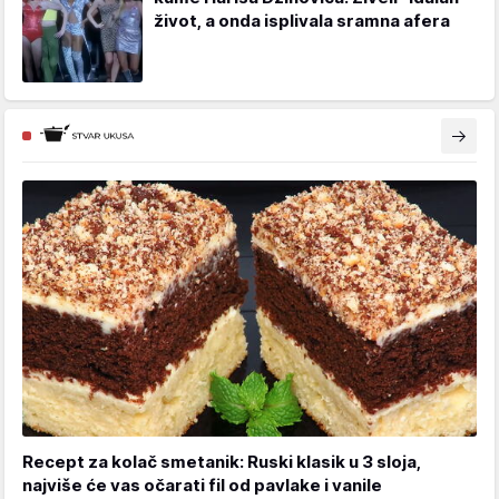
život, a onda isplivala sramna afera
Recept za kolač smetanik: Ruski klasik u 3 sloja,
najviše će vas očarati fil od pavlake i vanile