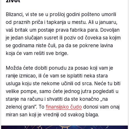
život
Blizanci, vi ste se u prošloj godini pošteno umorili
od praznih priča i tapkanja u mestu. Ali u januaru,
vaš britak um postaje prava fabrika para. Dovoljan
je jedan slučajan susret ili poziv od čoveka sa kojim
se godinama niste čuli, pa da se pokrene lavina
koja će vam rešiti sve brige.
Možda ćete dobiti ponudu za posao koji vam je
ranije izmicao, ili će vam se isplatiti neka stara
usluga koju ste nekome učinili od srca. Neće tu biti
velike pompe, samo ćete jednog jutra pogledati u
stanje na računu i shvatiti da ste konačno „na
zelenoj grani“. To
finansijsko čudo
donosi vam onaj
miran san koji je vredniji od svakog blaga.