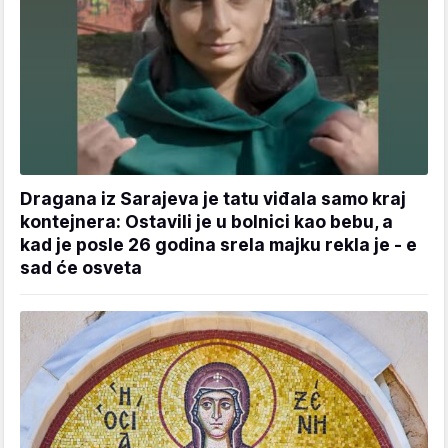
Dragana iz Sarajeva je tatu viđala samo kraj
kontejnera: Ostavili je u bolnici kao bebu, a
kad je posle 26 godina srela majku rekla je - e
sad će osveta