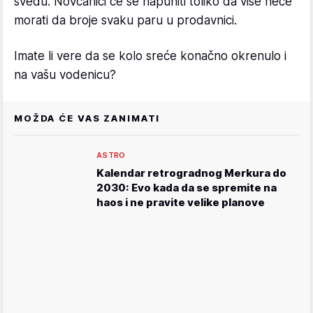
svedu. Novčanici će se napuniti toliko da više neće
morati da broje svaku paru u prodavnici.
Imate li vere da se kolo sreće konačno okrenulo i
na vašu vodenicu?
MOŽDA ĆE VAS ZANIMATI
ASTRO
Kalendar retrogradnog Merkura do
2030: Evo kada da se spremite na
haos i ne pravite velike planove