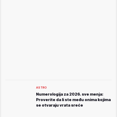
ASTRO
Numerologija za 2026. sve menja:
Proverite da li ste među onima kojima
se otvaraju vrata sreće