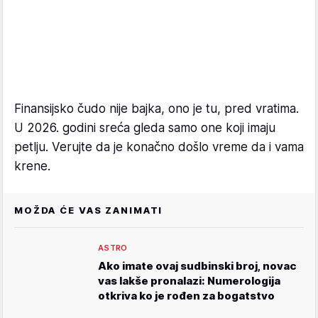
Finansijsko čudo nije bajka, ono je tu, pred vratima.
U 2026. godini sreća gleda samo one koji imaju
petlju. Verujte da je konačno došlo vreme da i vama
krene.
MOŽDA ĆE VAS ZANIMATI
ASTRO
Ako imate ovaj sudbinski broj, novac
vas lakše pronalazi: Numerologija
otkriva ko je rođen za bogatstvo