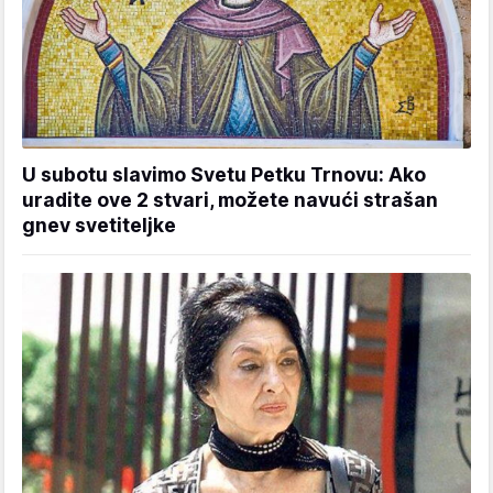
U subotu slavimo Svetu Petku Trnovu: Ako
uradite ove 2 stvari, možete navući strašan
gnev svetiteljke