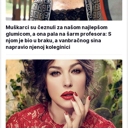
Muškarci su čeznuli za našom najlepšom
glumicom, a ona pala na šarm profesora: S
njom je bio u braku, a vanbračnog sina
napravio njenoj koleginici