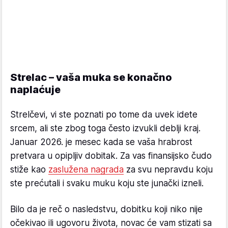
Strelac – vaša muka se konačno
naplaćuje
Strelčevi, vi ste poznati po tome da uvek idete
srcem, ali ste zbog toga često izvukli deblji kraj.
Januar 2026. je mesec kada se vaša hrabrost
pretvara u opipljiv dobitak. Za vas finansijsko čudo
stiže kao
zaslužena nagrada
za svu nepravdu koju
ste prećutali i svaku muku koju ste junački izneli.
Bilo da je reč o nasledstvu, dobitku koji niko nije
očekivao ili ugovoru života, novac će vam stizati sa