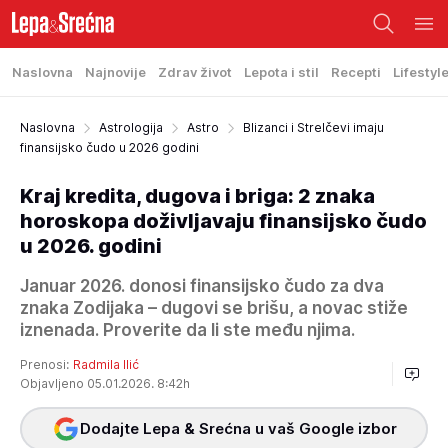
Naslovna
Najnovije
Zdrav život
Lepota i stil
Recepti
Lifestyl
Naslovna
Astrologija
Astro
Blizanci i Strelčevi imaju
finansijsko čudo u 2026 godini
Kraj kredita, dugova i briga: 2 znaka
horoskopa doživljavaju finansijsko čudo
u 2026. godini
Januar 2026. donosi finansijsko čudo za dva
znaka Zodijaka – dugovi se brišu, a novac stiže
iznenada. Proverite da li ste među njima.
Prenosi:
Radmila Ilić
Objavljeno 05.01.2026. 8:42h
Dodajte Lepa & Srećna u vaš Google izbor