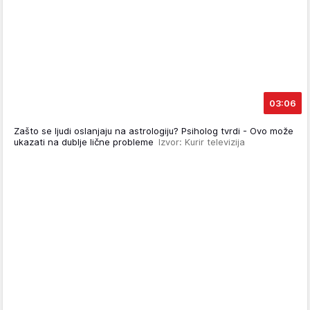
03:06
Zašto se ljudi oslanjaju na astrologiju? Psiholog tvrdi - Ovo može
ukazati na dublje lične probleme
Izvor: Kurir televizija