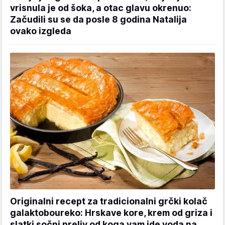
vrisnula je od šoka, a otac glavu okrenuo:
Začudili su se da posle 8 godina Natalija
ovako izgleda
Originalni recept za tradicionalni grčki kolač
galaktoboureko: Hrskave kore, krem od griza i
slatki sočni preliv od koga vam ide voda na