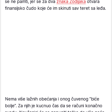
se ne pamti, jer se za dva
znaka Zodijaka
otvara
finansijsko čudo koje će im skinuti sav teret sa leđa.
Nema više lažnih obećanja i onog čuvenog "biće
bolje". Za njih je kucnuo čas da se računi konačno