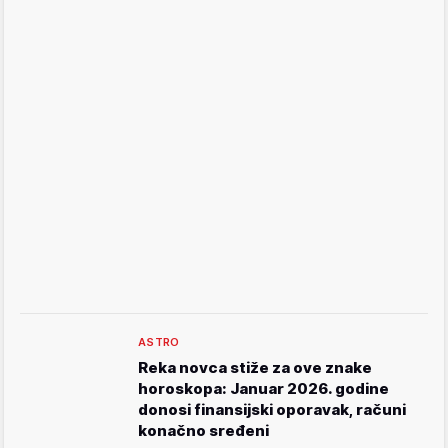
ASTRO
Reka novca stiže za ove znake
horoskopa: Januar 2026. godine
donosi finansijski oporavak, računi
konačno sređeni