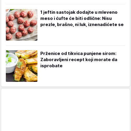
1 jeftin sastojak dodajte u mleveno
meso i ćufte će biti odlične: Nisu
prezle, brašno, ni luk, iznenadićete se
Prženice od tikvica punjene sirom:
Zaboravljeni recept koji morate da
isprobate