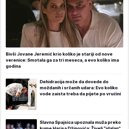
Bivši Jovane Jeremić krio koliko je stariji od nove
verenice: Smotala ga za tri meseca, a evo koliko ima
godina
Dehidracija može da dovede do
moždanih i srčanih udara: Evo koliko
vode zaista treba da pijete po vrućini
Slavna Spajsica upoznala muža preko
kume Harisa Džinovića: Živeli "idalan"