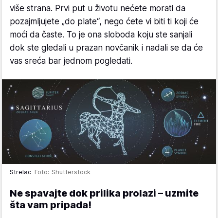
više strana. Prvi put u životu nećete morati da
pozajmljujete „do plate“, nego ćete vi biti ti koji će
moći da časte. To je ona sloboda koju ste sanjali
dok ste gledali u prazan novčanik i nadali se da će
vas sreća bar jednom pogledati.
Strelac
Foto: Shutterstock
Ne spavajte dok prilika prolazi – uzmite
šta vam pripada!