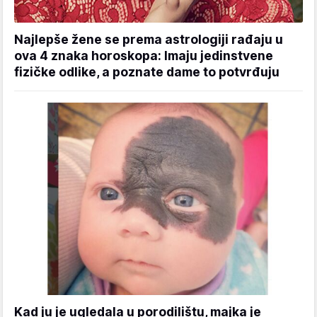
Najlepše žene se prema astrologiji rađaju u
ova 4 znaka horoskopa: Imaju jedinstvene
fizičke odlike, a poznate dame to potvrđuju
Kad ju je ugledala u porodilištu, majka je