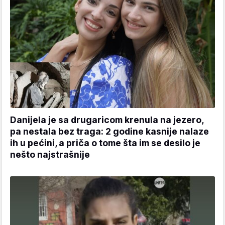
Danijela je sa drugaricom krenula na jezero,
pa nestala bez traga: 2 godine kasnije nalaze
ih u pećini, a priča o tome šta im se desilo je
nešto najstrašnije