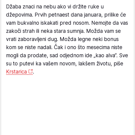
Džaba znaci na nebu ako vi držite ruke u
džepovima. Prvih petnaest dana januara, prilike će
vam bukvalno iskakati pred nosom. Nemojte da vas
zakoči strah ili neka stara sumnja. Možda vam se
vrati zaboravljeni dug. Možda legne neki bonus
kom se niste nadali. Čak i ono što mesecima niste
mogli da prodate, sad odjednom ide „kao alva“. Sve
su to putevi ka vašem novom, lakšem životu, piše
Krstarica
.