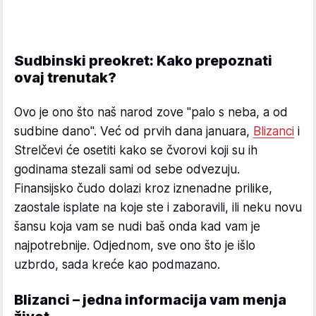
Sudbinski preokret: Kako prepoznati
ovaj trenutak?
Ovo je ono što naš narod zove "palo s neba, a od
sudbine dano". Već od prvih dana januara,
Blizanci
i
Strelčevi će osetiti kako se čvorovi koji su ih
godinama stezali sami od sebe odvezuju.
Finansijsko čudo dolazi kroz iznenadne prilike,
zaostale isplate na koje ste i zaboravili, ili neku novu
šansu koja vam se nudi baš onda kad vam je
najpotrebnije. Odjednom, sve ono što je išlo
uzbrdo, sada kreće kao podmazano.
Blizanci – jedna informacija vam menja