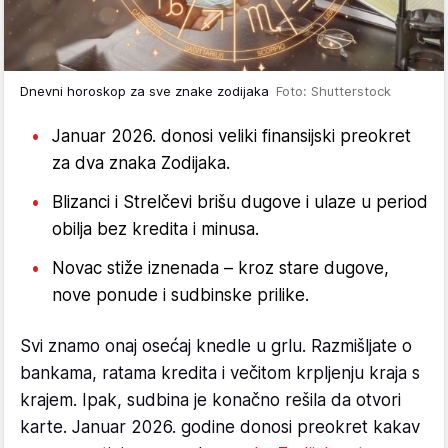
Dnevni horoskop za sve znake zodijaka
Foto: Shutterstock
Januar 2026. donosi veliki finansijski preokret
za dva znaka Zodijaka.
Blizanci i Strelčevi brišu dugove i ulaze u period
obilja bez kredita i minusa.
Novac stiže iznenada – kroz stare dugove,
nove ponude i sudbinske prilike.
Svi znamo onaj osećaj knedle u grlu. Razmišljate o
bankama, ratama kredita i večitom krpljenju kraja s
krajem. Ipak, sudbina je konačno rešila da otvori
karte. Januar 2026. godine donosi preokret kakav