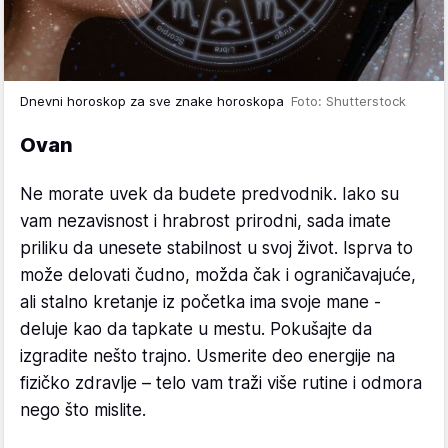
Dnevni horoskop za sve znake horoskopa
Foto: Shutterstock
Ovan
Ne morate uvek da budete predvodnik. Iako su
vam nezavisnost i hrabrost prirodni, sada imate
priliku da unesete stabilnost u svoj život. Isprva to
može delovati čudno, možda čak i ograničavajuće,
ali stalno kretanje iz početka ima svoje mane -
deluje kao da tapkate u mestu. Pokušajte da
izgradite nešto trajno. Usmerite deo energije na
fizičko zdravlje – telo vam traži više rutine i odmora
nego što mislite.