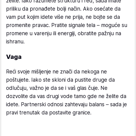
želite. Iako razumete strukturu i red, sada imate
priliku da pronađete bolji način. Ako osećate da
vam put kojim idete više ne prija, ne bojte se da
promenite pravac. Pratite signale tela – moguće su
promene u varenju ili energiji, obratite pažnju na
ishranu.
Vaga
Reći svoje mišljenje ne znači da nekoga ne
poštujete. Iako ste skloni da pustite druge da
odlučuju, važno je da se i vaš glas čuje. Ne
dozvolite da vas drugi vode tamo gde ne želite da
idete. Partnerski odnosi zahtevaju balans – sada je
pravi trenutak da postavite granice.