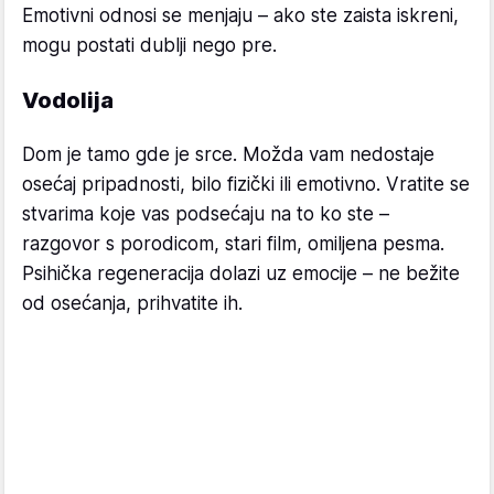
Emotivni odnosi se menjaju – ako ste zaista iskreni,
mogu postati dublji nego pre.
Vodolija
Dom je tamo gde je srce. Možda vam nedostaje
osećaj pripadnosti, bilo fizički ili emotivno. Vratite se
stvarima koje vas podsećaju na to ko ste –
razgovor s porodicom, stari film, omiljena pesma.
Psihička regeneracija dolazi uz emocije – ne bežite
od osećanja, prihvatite ih.