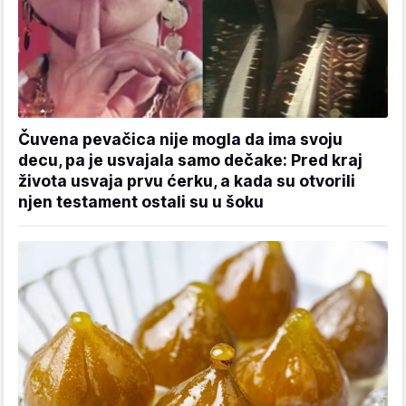
Čuvena pevačica nije mogla da ima svoju
decu, pa je usvajala samo dečake: Pred kraj
života usvaja prvu ćerku, a kada su otvorili
njen testament ostali su u šoku