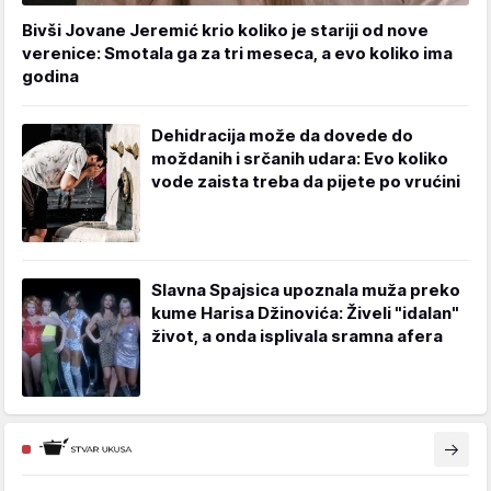
Bivši Jovane Jeremić krio koliko je stariji od nove
verenice: Smotala ga za tri meseca, a evo koliko ima
godina
Dehidracija može da dovede do
moždanih i srčanih udara: Evo koliko
vode zaista treba da pijete po vrućini
Slavna Spajsica upoznala muža preko
kume Harisa Džinovića: Živeli "idalan"
život, a onda isplivala sramna afera