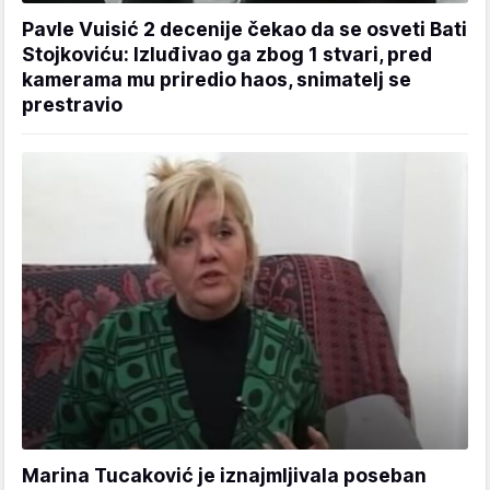
Pavle Vuisić 2 decenije čekao da se osveti Bati
Stojkoviću: Izluđivao ga zbog 1 stvari, pred
kamerama mu priredio haos, snimatelj se
prestravio
Marina Tucaković je iznajmljivala poseban