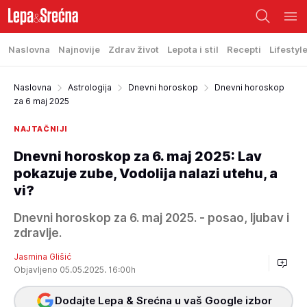
Naslovna
Najnovije
Zdrav život
Lepota i stil
Recepti
Lifestyl
Naslovna
Astrologija
Dnevni horoskop
Dnevni horoskop
za 6 maj 2025
NAJTAČNIJI
Dnevni horoskop za 6. maj 2025: Lav
pokazuje zube, Vodolija nalazi utehu, a
vi?
Dnevni horoskop za 6. maj 2025. - posao, ljubav i
zdravlje.
Jasmina Glišić
Objavljeno 05.05.2025. 16:00h
Dodajte Lepa & Srećna u vaš Google izbor