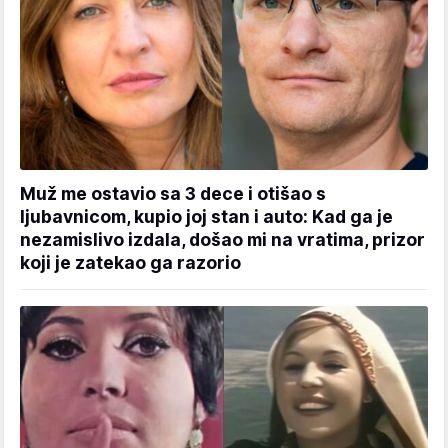
Muž me ostavio sa 3 dece i otišao s
ljubavnicom, kupio joj stan i auto: Kad ga je
nezamislivo izdala, došao mi na vratima, prizor
koji je zatekao ga razorio