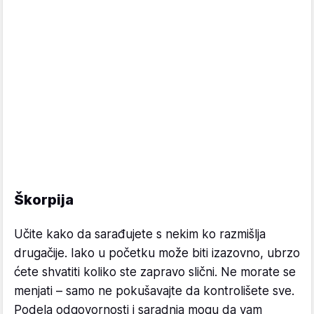
Škorpija
Učite kako da sarađujete s nekim ko razmišlja
drugačije. Iako u početku može biti izazovno, ubrzo
ćete shvatiti koliko ste zapravo slični. Ne morate se
menjati – samo ne pokušavajte da kontrolišete sve.
Podela odgovornosti i saradnja mogu da vam