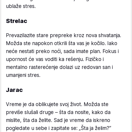
ublaže stres.
Strelac
Prevazilazite stare prepreke kroz nova shvatanja.
Možda ste napokon otkrili šta vas je kočilo. Iako
neće nestati preko noći, sada imate plan. Fokus i
upornost će vas voditi ka rešenju. Fizičko i
mentalno rasterećenje dolazi uz redovan san i
umanjeni stres.
Jarac
Vreme je da oblikujete svoj život. Možda ste
previše slušali druge – šta da nosite, kako da
mislite, šta da želite. Sad je vreme da iskreno
pogledate u sebe i zapitate se: „Šta ja želim?“