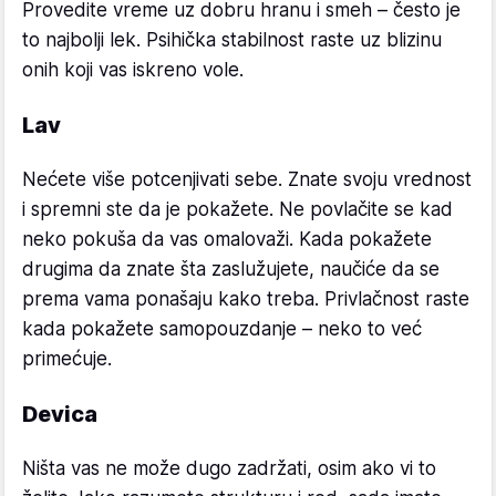
Provedite vreme uz dobru hranu i smeh – često je
to najbolji lek. Psihička stabilnost raste uz blizinu
onih koji vas iskreno vole.
Lav
Nećete više potcenjivati sebe. Znate svoju vrednost
i spremni ste da je pokažete. Ne povlačite se kad
neko pokuša da vas omalovaži. Kada pokažete
drugima da znate šta zaslužujete, naučiće da se
prema vama ponašaju kako treba. Privlačnost raste
kada pokažete samopouzdanje – neko to već
primećuje.
Devica
Ništa vas ne može dugo zadržati, osim ako vi to