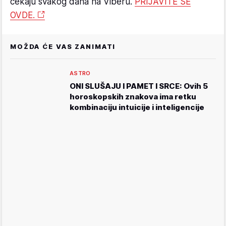
čekaju svakog dana na Viberu.
PRIJAVITE SE
OVDE.
MOŽDA ĆE VAS ZANIMATI
ASTRO
ONI SLUŠAJU I PAMET I SRCE: Ovih 5
horoskopskih znakova ima retku
kombinaciju intuicije i inteligencije