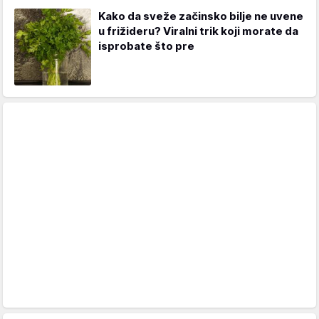
Kako da sveže začinsko bilje ne uvene
u frižideru? Viralni trik koji morate da
isprobate što pre