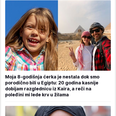
Moja 8-godišnja ćerka je nestala dok smo
porodično bili u Egiptu: 20 godina kasnije
dobijam razglednicu iz Kaira, a reči na
poleđini mi lede krv u žilama