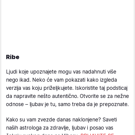
Ribe
Ljudi koje upoznajete mogu vas nadahnuti više
nego ikad. Neko će vam pokazati kako izgleda
verzija vas koju priželjkujete. Iskoristite taj podsticaj
da napravite nešto autentično. Otvorite se za nežne
odnose – ljubav je tu, samo treba da je prepoznate.
Kako su vam zvezde danas naklonjene? Saveti
naših astrologa za zdravlje, ljubav i posao vas