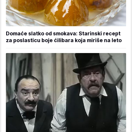
Domaće slatko od smokava: Starinski recept
za poslasticu boje ćilibara koja miriše na leto