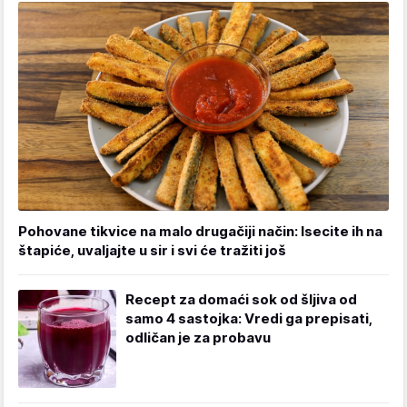
Pohovane tikvice na malo drugačiji način: Isecite ih na
štapiće, uvaljajte u sir i svi će tražiti još
Recept za domaći sok od šljiva od
samo 4 sastojka: Vredi ga prepisati,
odličan je za probavu