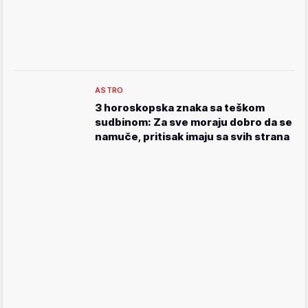
ASTRO
3 horoskopska znaka sa teškom
sudbinom: Za sve moraju dobro da se
namuče, pritisak imaju sa svih strana