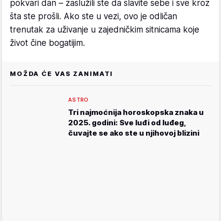
pokvari dan – zaslužili ste da slavite sebe i sve kroz
šta ste prošli. Ako ste u vezi, ovo je odličan
trenutak za uživanje u zajedničkim sitnicama koje
život čine bogatijim.
MOŽDA ĆE VAS ZANIMATI
ASTRO
Tri najmoćnija horoskopska znaka u
2025. godini: Sve luđi od luđeg,
čuvajte se ako ste u njihovoj blizini