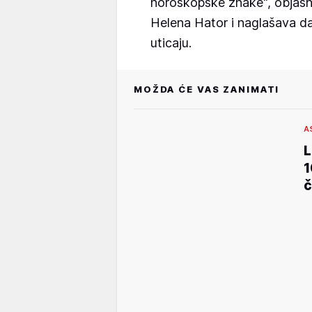
horoskopske znake", objašnj
Helena Hator i naglašava da
uticaju.
MOŽDA ĆE VAS ZANIMATI
A
L
1
č