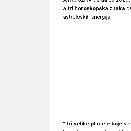
a
tri horoskopska znaka
će
astroloških energija.
"Tri velike planete koje s