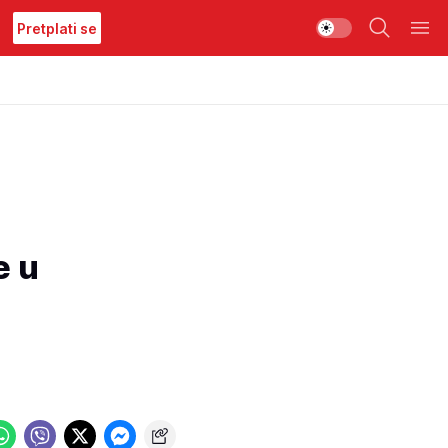
Pretplati se
e u