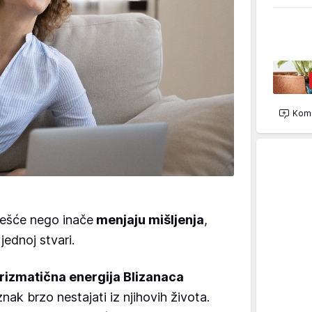
Kome
češće nego inače
menjaju mišljenja
,
ednoj stvari.
rizmatična energija Blizanaca
 znak brzo nestajati iz njihovih života.