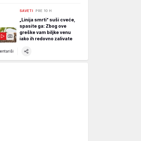
SAVETI
PRE 10 H
„Linija smrti“ suši cveće,
spasite ga: Zbog ove
greške vam biljke venu
iako ih redovno zalivate
ntariši