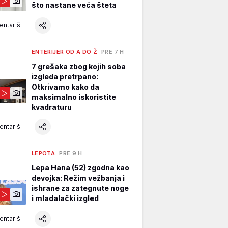
što nastane veća šteta
ntariši
ENTERIJER OD A DO Ž
PRE 7 H
7 grešaka zbog kojih soba
izgleda pretrpano:
Otkrivamo kako da
maksimalno iskoristite
kvadraturu
ntariši
LEPOTA
PRE 9 H
Lepa Hana (52) zgodna kao
devojka: Režim vežbanja i
ishrane za zategnute noge
i mladalački izgled
ntariši