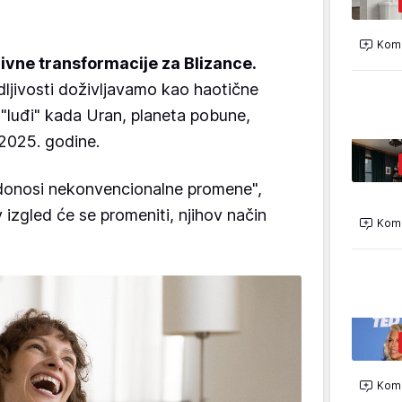
Kome
ivne transformacije za Blizance.
dljivosti doživljavamo kao haotične
š "luđi" kada Uran, planeta pobune,
 2025. godine.
onosi nekonvencionalne promene",
v izgled će se promeniti, njihov način
Kome
Kome