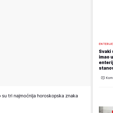
ENTERIJ
Svaki 
imao u
enteri
stano
Kome
 su tri najmoćnija horoskopska znaka