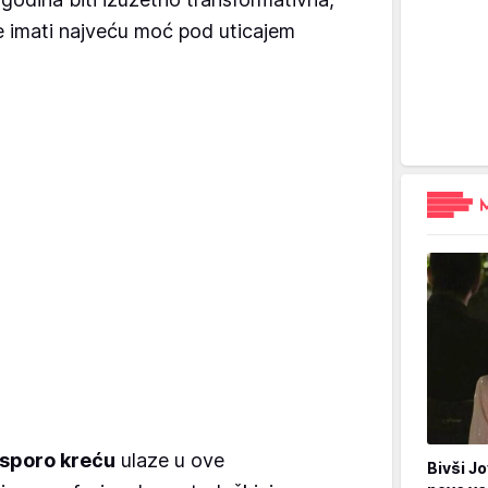
 imati najveću moć pod uticajem
e sporo kreću
ulaze u ove
Bivši Jo