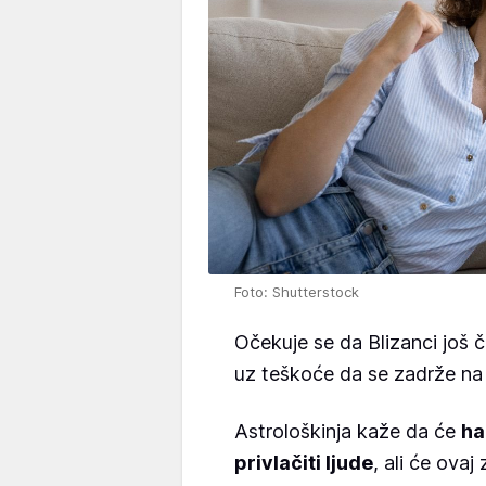
Foto: Shutterstock
Očekuje se da Blizanci još 
uz teškoće da se zadrže na j
Astrološkinja kaže da će
ha
privlačiti ljude
, ali će ovaj