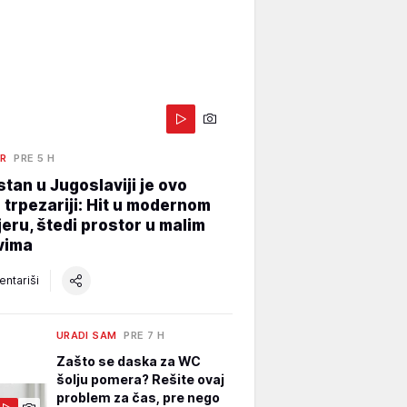
ER
PRE 5 H
stan u Jugoslaviji je ovo
 trpezariji: Hit u modernom
jeru, štedi prostor u malim
vima
ntariši
URADI SAM
PRE 7 H
Zašto se daska za WC
šolju pomera? Rešite ovaj
problem za čas, pre nego