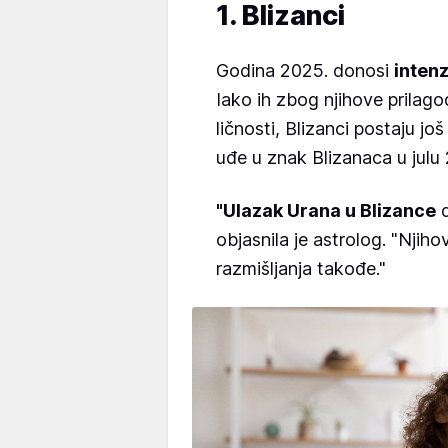
1. Blizanci
Godina 2025. donosi
intenz
Iako ih zbog njihove prilago
ličnosti, Blizanci postaju jo
uđe u znak Blizanaca u julu
"Ulazak Urana u Blizance
d
objasnila je astrolog. "Njiho
razmišljanja takođe."