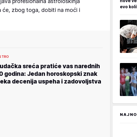
ava profesionalna astrološkinja
nove ve
evo kol
 će, zbog toga, dobiti na moći i
STRO
udačka sreća pratiće vas narednih
0 godina: Jedan horoskopski znak
eka decenija uspeha i zadovoljstva
NAJNO