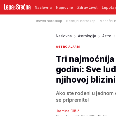
Naslovna
Najnovije
Zdrav život
Lepota i
Dnevni horoskop
Nedeljni horoskop
Mesečni 
Naslovna
Astrologija
Astro
ASTRO ALARM
Tri najmoćnij
godini: Sve luđ
njihovoj blizini
Ako ste rođeni u jednom 
se pripremite!
Jasmina Glišić