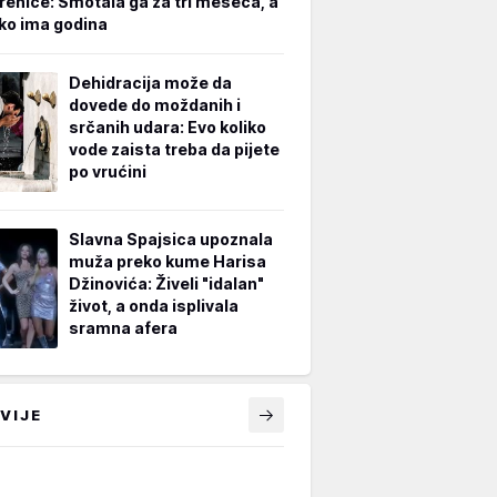
renice: Smotala ga za tri meseca, a
iko ima godina
Dehidracija može da
dovede do moždanih i
srčanih udara: Evo koliko
vode zaista treba da pijete
po vrućini
Slavna Spajsica upoznala
muža preko kume Harisa
Džinovića: Živeli "idalan"
život, a onda isplivala
sramna afera
VIJE