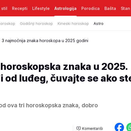
 stil
Recepti
Lifestyle
Astrologija
Porodica
Bašta
Stan
horoskop
Godišnji horoskop
Kineski horoskop
Astro
3 najmoćnija znaka horoskopa u 2025 godini
a horoskopska znaka u 2025.
i od luđeg, čuvajte se ako st
od ova tri horoskopska znaka, dobro
Komentariši