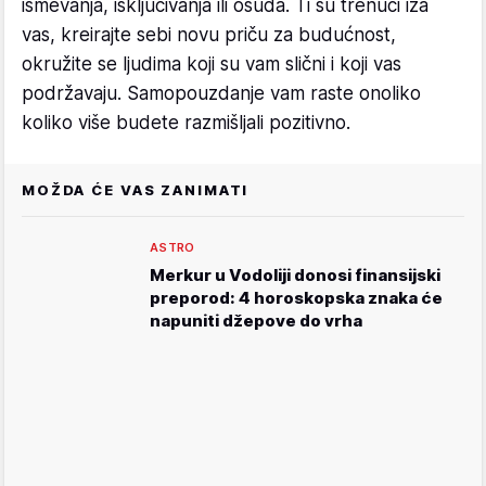
ismevanja, isključivanja ili osuda. Ti su trenuci iza
vas, kreirajte sebi novu priču za budućnost,
okružite se ljudima koji su vam slični i koji vas
podržavaju. Samopouzdanje vam raste onoliko
koliko više budete razmišljali pozitivno.
MOŽDA ĆE VAS ZANIMATI
ASTRO
Merkur u Vodoliji donosi finansijski
preporod: 4 horoskopska znaka će
napuniti džepove do vrha