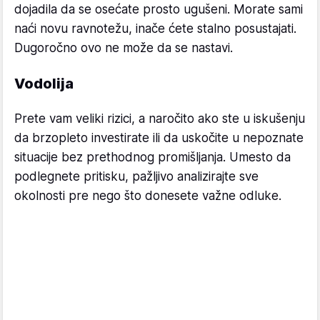
dojadila da se osećate prosto ugušeni. Morate sami
naći novu ravnotežu, inače ćete stalno posustajati.
Dugoročno ovo ne može da se nastavi.
Vodolija
Prete vam veliki rizici, a naročito ako ste u iskušenju
da brzopleto investirate ili da uskočite u nepoznate
situacije bez prethodnog promišljanja. Umesto da
podlegnete pritisku, pažljivo analizirajte sve
okolnosti pre nego što donesete važne odluke.