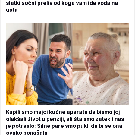
slatki sočni preliv od koga vam ide voda na
usta
Kupili smo majci kućne aparate da bismo joj
olakšali život u penziji, ali šta smo zatekli nas
je potreslo: Silne pare smo pukli da bi se ona
ovako ponašala