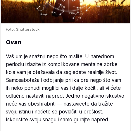
Foto: Shutterstock
Ovan
Vaš um je snažniji nego što mislite. U narednom
periodu izlazite iz komplikovane mentalne zbrke
koja vam je otežavala da sagledate realnije život.
Samosabotaža i odbijanje prilika pre nego što vam
ih neko ponudi mogli bi vas i dalje kočiti, ali vi ćete
odlučno nastaviti napred. Jedno negativno iskustvo
neće vas obeshrabriti — nastavićete da tražite
svoju istinu i nećete se povlačiti u prošlost.
Iskoristite svoju snagu i samo gurajte napred.