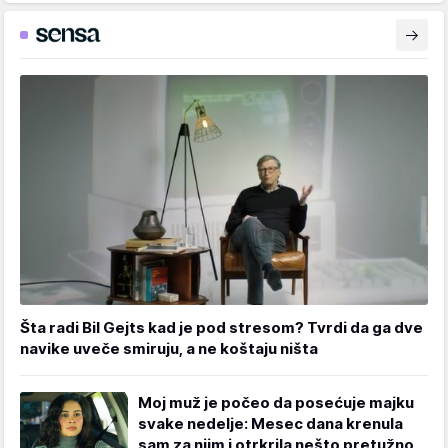
Šta radi Bil Gejts kad je pod stresom? Tvrdi da ga dve
navike uveče smiruju, a ne koštaju ništa
Moj muž je počeo da posećuje majku
svake nedelje: Mesec dana krenula
sam za njim i otrkrila nešto pretužno