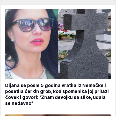
Dijana se posle 5 godina vratila iz Nemačke i
posetila ćerkin grob, kod spomenika joj prilazi
čovek i govori: "Znam devojku sa slike, udala
se nedavno"