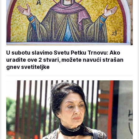
U subotu slavimo Svetu Petku Trnovu: Ako
uradite ove 2 stvari, možete navući strašan
gnev svetiteljke