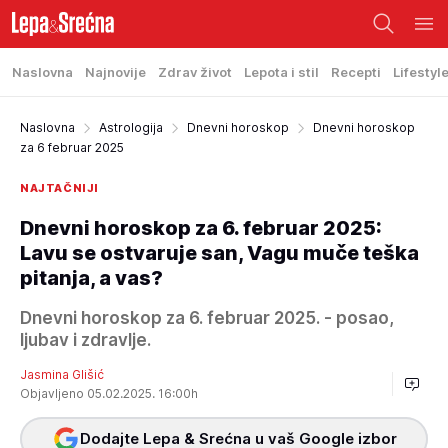
Naslovna
Najnovije
Zdrav život
Lepota i stil
Recepti
Lifestyl
Naslovna
Astrologija
Dnevni horoskop
Dnevni horoskop
za 6 februar 2025
NAJTAČNIJI
Dnevni horoskop za 6. februar 2025:
Lavu se ostvaruje san, Vagu muče teška
pitanja, a vas?
Dnevni horoskop za 6. februar 2025. - posao,
ljubav i zdravlje.
Jasmina Glišić
Objavljeno 05.02.2025. 16:00h
Dodajte Lepa & Srećna u vaš Google izbor