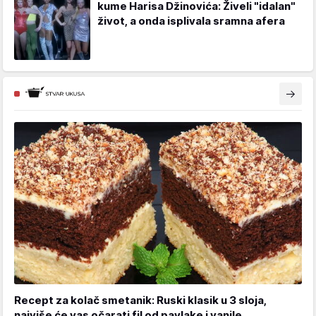
kume Harisa Džinovića: Živeli "idalan"
život, a onda isplivala sramna afera
Recept za kolač smetanik: Ruski klasik u 3 sloja,
najviše će vas očarati fil od pavlake i vanile