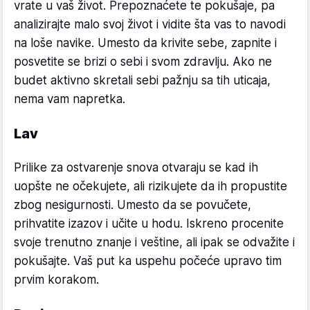
vrate u vaš život. Prepoznaćete te pokušaje, pa
analizirajte malo svoj život i vidite šta vas to navodi
na loše navike. Umesto da krivite sebe, zapnite i
posvetite se brizi o sebi i svom zdravlju. Ako ne
budet aktivno skretali sebi pažnju sa tih uticaja,
nema vam napretka.
Lav
Prilike za ostvarenje snova otvaraju se kad ih
uopšte ne očekujete, ali rizikujete da ih propustite
zbog nesigurnosti. Umesto da se povučete,
prihvatite izazov i učite u hodu. Iskreno procenite
svoje trenutno znanje i veštine, ali ipak se odvažite i
pokušajte. Vaš put ka uspehu počeće upravo tim
prvim korakom.