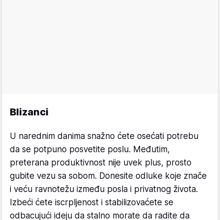
Blizanci
U narednim danima snažno ćete osećati potrebu
da se potpuno posvetite poslu. Međutim,
preterana produktivnost nije uvek plus, prosto
gubite vezu sa sobom. Donesite odluke koje znače
i veću ravnotežu između posla i privatnog života.
Izbeći ćete iscrpljenost i stabilizovaćete se
odbacujući ideju da stalno morate da radite da