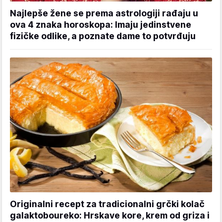
Najlepše žene se prema astrologiji rađaju u
ova 4 znaka horoskopa: Imaju jedinstvene
fizičke odlike, a poznate dame to potvrđuju
Originalni recept za tradicionalni grčki kolač
galaktoboureko: Hrskave kore, krem od griza i