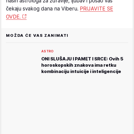
naših astrologa za zdravlje, ljubav i posao vas
čekaju svakog dana na Viberu.
PRIJAVITE SE
OVDE.
MOŽDA ĆE VAS ZANIMATI
ASTRO
ONI SLUŠAJU I PAMET I SRCE: Ovih 5
horoskopskih znakova ima retku
kombinaciju intuicije i inteligencije