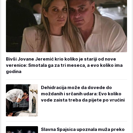
Bivši Jovane Jeremić krio koliko je stariji od nove
verenice: Smotala ga za tri meseca, a evo koliko ima
godina
Dehidracija može da dovede do
moždanih i srčanih udara: Evo koliko
vode zaista treba da pijete po vrućini
Slavna Spajsica upoznala muža preko