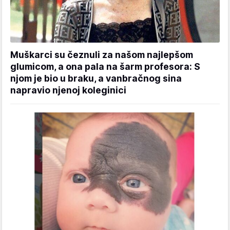
Muškarci su čeznuli za našom najlepšom
glumicom, a ona pala na šarm profesora: S
njom je bio u braku, a vanbračnog sina
napravio njenoj koleginici