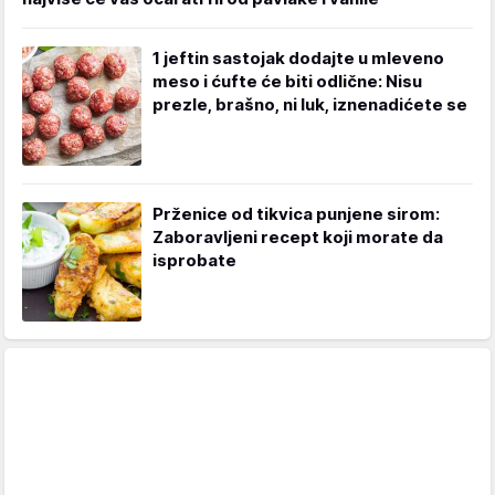
1 jeftin sastojak dodajte u mleveno
meso i ćufte će biti odlične: Nisu
prezle, brašno, ni luk, iznenadićete se
Prženice od tikvica punjene sirom:
Zaboravljeni recept koji morate da
isprobate