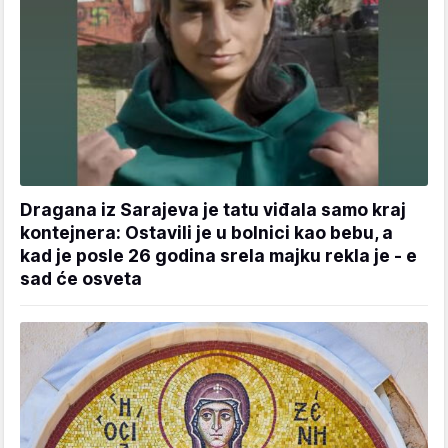
Dragana iz Sarajeva je tatu viđala samo kraj
kontejnera: Ostavili je u bolnici kao bebu, a
kad je posle 26 godina srela majku rekla je - e
sad će osveta