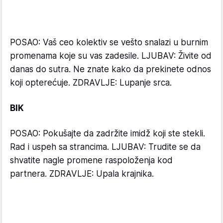
POSAO: Vaš ceo kolektiv se vešto snalazi u burnim
promenama koje su vas zadesile. LJUBAV: Živite od
danas do sutra. Ne znate kako da prekinete odnos
koji opterećuje. ZDRAVLJE: Lupanje srca.
BIK
POSAO: Pokušajte da zadržite imidž koji ste stekli.
Rad i uspeh sa strancima. LJUBAV: Trudite se da
shvatite nagle promene raspoloženja kod
partnera. ZDRAVLJE: Upala krajnika.