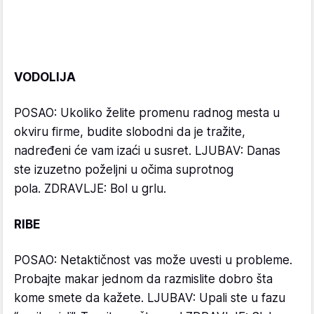
VODOLIJA
POSAO: Ukoliko želite promenu radnog mesta u
okviru firme, budite slobodni da je tražite,
nadređeni će vam izaći u susret. LJUBAV: Danas
ste izuzetno poželjni u očima suprotnog
pola. ZDRAVLJE: Bol u grlu.
RIBE
POSAO: Netaktičnost vas može uvesti u probleme.
Probajte makar jednom da razmislite dobro šta
kome smete da kažete. LJUBAV: Upali ste u fazu