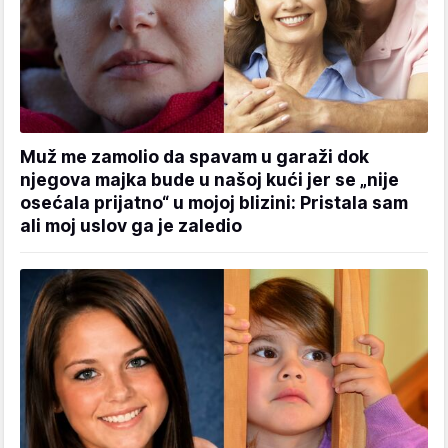
Muž me zamolio da spavam u garaži dok
njegova majka bude u našoj kući jer se „nije
osećala prijatno“ u mojoj blizini: Pristala sam
ali moj uslov ga je zaledio