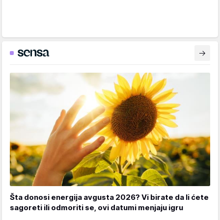
Šta donosi energija avgusta 2026? Vi birate da li ćete
sagoreti ili odmoriti se, ovi datumi menjaju igru