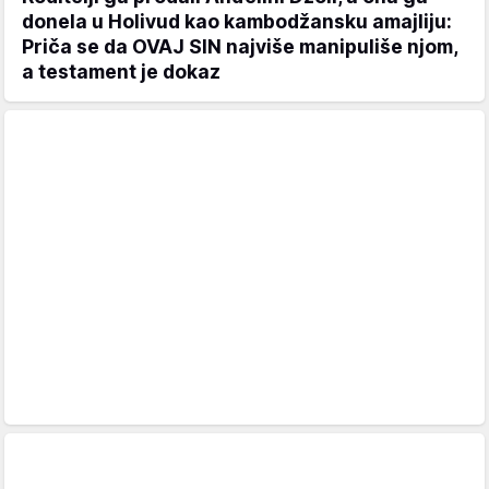
donela u Holivud kao kambodžansku amajliju:
Priča se da OVAJ SIN najviše manipuliše njom,
a testament je dokaz