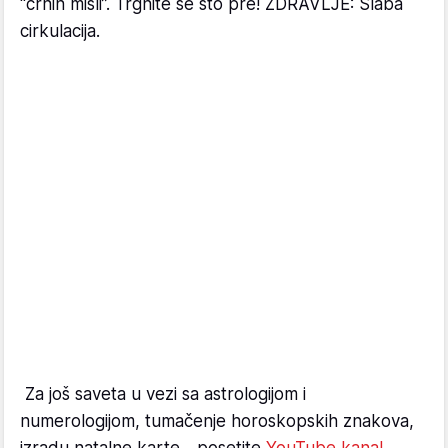
“crnih misli”. Trgnite se što pre! ZDRAVLJE: Slaba
cirkulacija.
Za još saveta u vezi sa astrologijom i
numerologijom, tumačenje horoskopskih znakova,