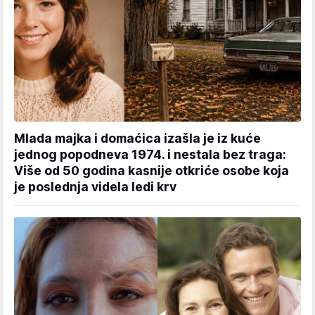
Mlada majka i domaćica izašla je iz kuće
jednog popodneva 1974. i nestala bez traga:
Više od 50 godina kasnije otkriće osobe koja
je poslednja videla ledi krv