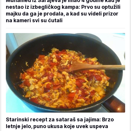
Muhamed iz Sarajeva je imao 4 godine kad je
nestao iz izbegličkog kampa: Prvo su optužili
majku da ga je prodala, a kad su videli prizor
na kameri svi su ćutali
Starinski recept za sataraš sa jajima: Brzo
letnje jelo, puno ukusa koje uvek uspeva