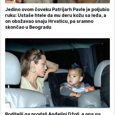
Jedino ovom čoveku Patrijarh Pavle je poljubio
ruku: Ustaše htele da mu deru kožu sa leđa, a
on obožavao snaju Hrvaticu, pa sramno
skončao u Beogradu
Roditelji ga prodali Anđelini Džoli, a ona ga