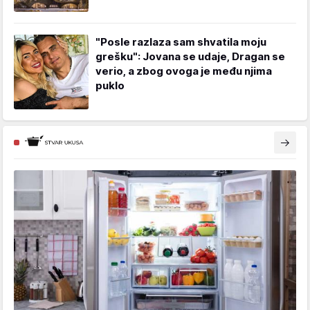
"Posle razlaza sam shvatila moju
grešku": Jovana se udaje, Dragan se
verio, a zbog ovoga je među njima
puklo