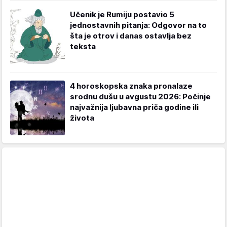
Učenik je Rumiju postavio 5
jednostavnih pitanja: Odgovor na to
šta je otrov i danas ostavlja bez
teksta
4 horoskopska znaka pronalaze
srodnu dušu u avgustu 2026: Počinje
najvažnija ljubavna priča godine ili
života