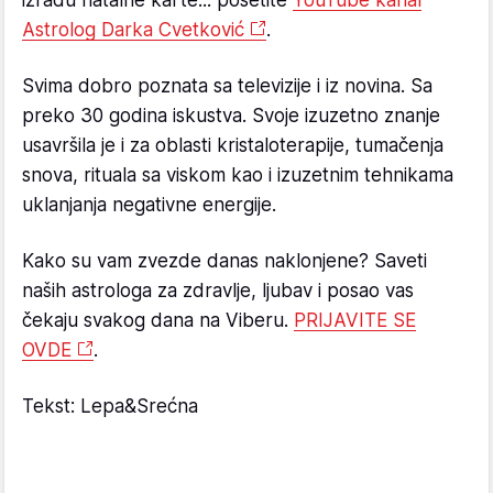
izradu natalne karte... posetite
YouTube kanal
Astrolog Darka Cvetković
.
Svima dobro poznata sa televizije i iz novina. Sa
preko 30 godina iskustva. Svoje izuzetno znanje
usavršila je i za oblasti kristaloterapije, tumačenja
snova, rituala sa viskom kao i izuzetnim tehnikama
uklanjanja negativne energije.
Kako su vam zvezde danas naklonjene? Saveti
naših astrologa za zdravlje, ljubav i posao vas
čekaju svakog dana na Viberu.
PRIJAVITE SE
OVDE
.
Tekst: Lepa&Srećna