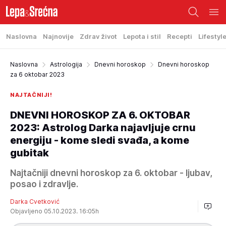
Naslovna
Najnovije
Zdrav život
Lepota i stil
Recepti
Lifestyl
Naslovna
Astrologija
Dnevni horoskop
Dnevni horoskop
za 6 oktobar 2023
NAJTAČNIJI!
DNEVNI HOROSKOP ZA 6. OKTOBAR
2023: Astrolog Darka najavljuje crnu
energiju - kome sledi svađa, a kome
gubitak
Najtačniji dnevni horoskop za 6. oktobar - ljubav,
posao i zdravlje.
Darka Cvetković
Objavljeno 05.10.2023. 16:05h