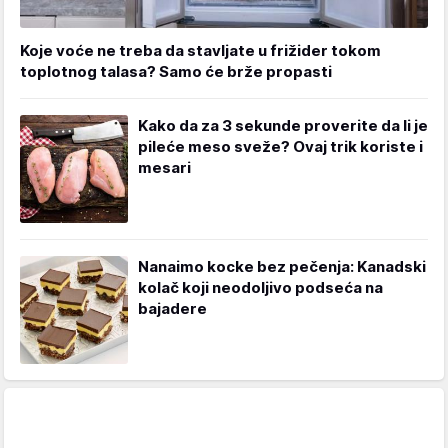
Koje voće ne treba da stavljate u frižider tokom
toplotnog talasa? Samo će brže propasti
Kako da za 3 sekunde proverite da li je
pileće meso sveže? Ovaj trik koriste i
mesari
Nanaimo kocke bez pečenja: Kanadski
kolač koji neodoljivo podseća na
bajadere