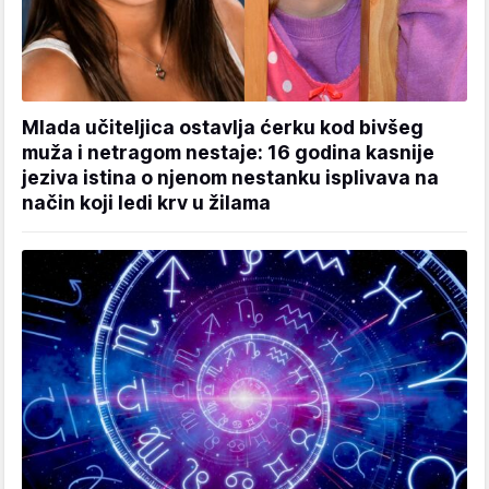
Mlada učiteljica ostavlja ćerku kod bivšeg
muža i netragom nestaje: 16 godina kasnije
jeziva istina o njenom nestanku isplivava na
način koji ledi krv u žilama