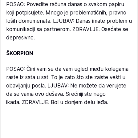
POSAO: Povedite računa danas o svakom papiru
koji potpisujete. Mnogo je problematičnih, pravno
loših domumenata. LJUBAV: Danas imate problem u
komunikaciji sa partnerom. ZDRAVLJE: Osećate se
depresivno.
ŠKORPION
POSAO: Čini vam se da vam ugled među kolegama
raste iz sata u sat. To je zato što ste zaiste vešti u
obavljanju posla. LJUBAV: Ne možete da verujete
da se vama ovo dešava. Srećniji ste nego
ikada. ZDRAVLJE: Bol u donjem delu leđa.