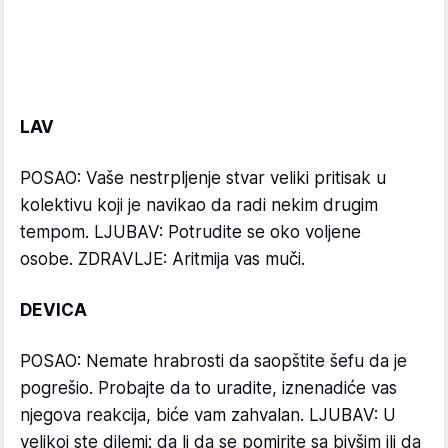
LAV
POSAO: Vaše nestrpljenje stvar veliki pritisak u
kolektivu koji je navikao da radi nekim drugim
tempom. LJUBAV: Potrudite se oko voljene
osobe. ZDRAVLJE: Aritmija vas muči.
DEVICA
POSAO: Nemate hrabrosti da saopštite šefu da je
pogrešio. Probajte da to uradite, iznenadiće vas
njegova reakcija, biće vam zahvalan. LJUBAV: U
velikoj ste dilemi: da li da se pomirite sa bivšim ili da