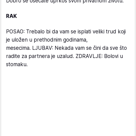
Dobro se osećate uprkos svom privatnom životu.
RAK
POSAO: Trebalo bi da vam se isplati veliki trud koji
je uložen u prethodnim godinama,
mesecima. LJUBAV: Nekada vam se čini da sve što
radite za partnera je uzalud. ZDRAVLJE: Bolovi u
stomaku.