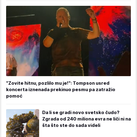
"Zovite hitnu, pozlilo mu je!": Tompson usred
koncerta iznenada prekinuo pesmu pa zatražio
pomoć
Da li se gradi novo svetsko čudo?
Zgrada od 240 miliona evra ne liči ni na
šta što ste do sada videli