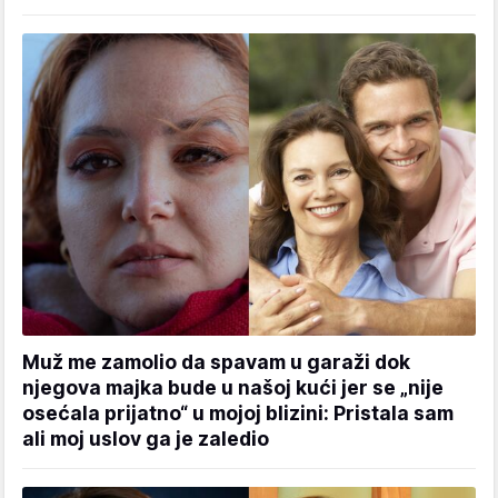
Muž me zamolio da spavam u garaži dok
njegova majka bude u našoj kući jer se „nije
osećala prijatno“ u mojoj blizini: Pristala sam
ali moj uslov ga je zaledio