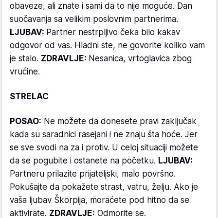
obaveze, ali znate i sami da to nije moguće. Dan
suočavanja sa velikim poslovnim partnerima.
LJUBAV:
Partner nestrpljivo čeka bilo kakav
odgovor od vas. Hladni ste, ne govorite koliko vam
je stalo.
ZDRAVLJE:
Nesanica, vrtoglavica zbog
vrućine.
STRELAC
POSAO:
Ne možete da donesete pravi zaključak
kada su saradnici rasejani i ne znaju šta hoće. Jer
se sve svodi na za i protiv. U celoj situaciji možete
da se pogubite i ostanete na početku.
LJUBAV:
Partneru prilazite prijateljski, malo površno.
Pokušajte da pokažete strast, vatru, želju. Ako je
vaša ljubav Škorpija, moraćete pod hitno da se
aktivirate.
ZDRAVLJE:
Odmorite se.