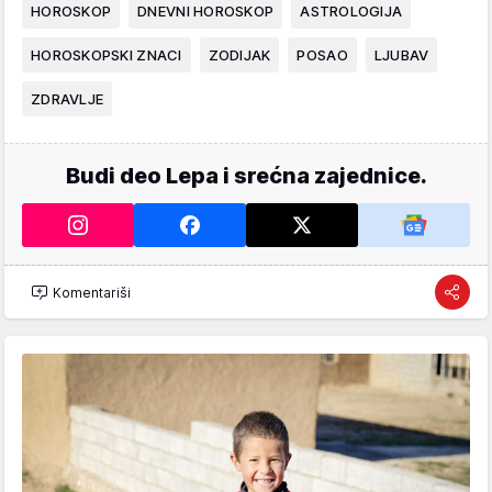
HOROSKOP
DNEVNI HOROSKOP
ASTROLOGIJA
HOROSKOPSKI ZNACI
ZODIJAK
POSAO
LJUBAV
ZDRAVLJE
Budi deo Lepa i srećna zajednice.
Komentariši