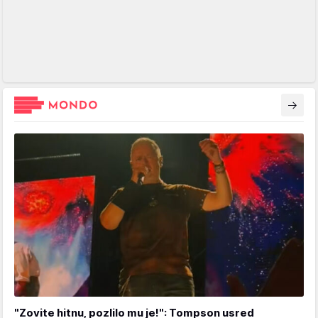
"Zovite hitnu, pozlilo mu je!": Tompson usred