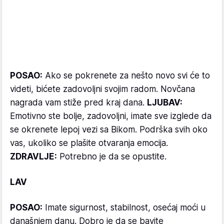
POSAO:
Ako se pokrenete za nešto novo svi će to
videti, bićete zadovoljni svojim radom. Novčana
nagrada vam stiže pred kraj dana.
LJUBAV:
Emotivno ste bolje, zadovoljni, imate sve izglede da
se okrenete lepoj vezi sa Bikom. Podrška svih oko
vas, ukoliko se plašite otvaranja emocija.
ZDRAVLJE:
Potrebno je da se opustite.
LAV
POSAO:
Imate sigurnost, stabilnost, osećaj moći u
današnjem danu. Dobro je da se bavite