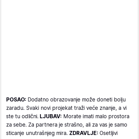
POSAO:
Dodatno obrazovanje može doneti bolju
zaradu. Svaki novi projekat traži veće znanje, a vi
ste tu odlični.
LJUBAV:
Morate imati malo prostora
za sebe. Za partnera je strašno, ali za vas je samo
sticanje unutrašnjeg mira.
ZDRAVLJE:
Osetljivi