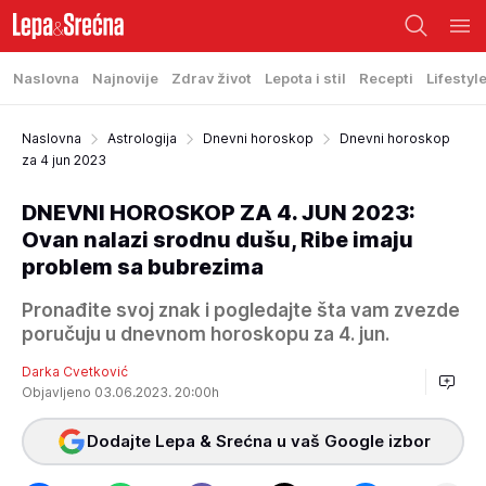
Naslovna
Najnovije
Zdrav život
Lepota i stil
Recepti
Lifestyl
Naslovna
Astrologija
Dnevni horoskop
Dnevni horoskop
za 4 jun 2023
DNEVNI HOROSKOP ZA 4. JUN 2023:
Ovan nalazi srodnu dušu, Ribe imaju
problem sa bubrezima
Pronađite svoj znak i pogledajte šta vam zvezde
poručuju u dnevnom horoskopu za 4. jun.
Darka Cvetković
Objavljeno 03.06.2023. 20:00h
Dodajte Lepa & Srećna u vaš Google izbor