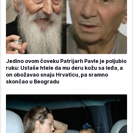
Jedino ovom čoveku Patrijarh Pavle je poljubio
ruku: Ustaše htele da mu deru kožu sa leđa, a
on obožavao snaju Hrvaticu, pa sramno
skončao u Beogradu