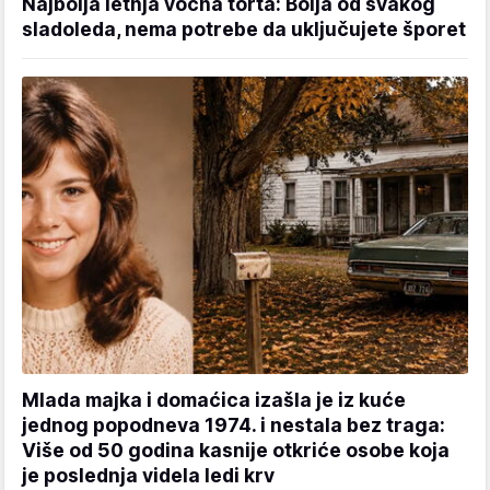
Najbolja letnja voćna torta: Bolja od svakog
sladoleda, nema potrebe da uključujete šporet
Mlada majka i domaćica izašla je iz kuće
jednog popodneva 1974. i nestala bez traga:
Više od 50 godina kasnije otkriće osobe koja
je poslednja videla ledi krv