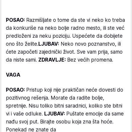
POSAO:
Razmišljate o tome da ste vi neko ko treba
da konkuriše na neko bolje radno mesto, ili ste već
predloženi za neku poziciju. Uspećete da dobijete
ono što želite.
LJUBAV:
Neko novo poznanstvo, ili
ćete započeti zajednički život. Sve vam prija, samo
da niste sami.
ZDRAVLJE:
Bez većih promena.
VAGA
POSAO:
Pristup koji nije praktičan neće dovesti do
pozitivnog rešenja. Morate da radite bolje,
spretnije. Nisu toliko bitni saradnici, koliko ste bitni
vi i vaše odluke.
LJUBAV:
Puštate emocije da same
nađu svoj put. Birajte osobu koja zna šta hoće.
Ponekad ne znate da