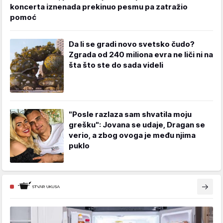
koncerta iznenada prekinuo pesmu pa zatražio
pomoć
Da li se gradi novo svetsko čudo?
Zgrada od 240 miliona evra ne liči ni na
šta što ste do sada videli
"Posle razlaza sam shvatila moju
grešku": Jovana se udaje, Dragan se
verio, a zbog ovoga je među njima
puklo