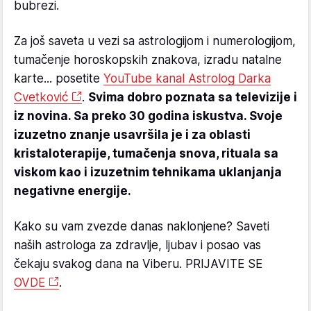
bubrezi.
Za još saveta u vezi sa astrologijom i numerologijom,
tumačenje horoskopskih znakova, izradu natalne
karte... posetite
YouTube kanal Astrolog Darka
Cvetković
.
Svima dobro poznata sa televizije i
iz novina. Sa preko 30 godina iskustva. Svoje
izuzetno znanje usavršila je i za oblasti
kristaloterapije, tumačenja snova, rituala sa
viskom kao i izuzetnim tehnikama uklanjanja
negativne energije.
Kako su vam zvezde danas naklonjene? Saveti
naših astrologa za zdravlje, ljubav i posao vas
čekaju svakog dana na Viberu. PRIJAVITE SE
OVDE
.