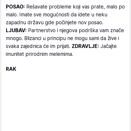
POSAO:
Rešavate probleme koji vas prate, malo po
malo. Imate sve mogućnosti da idete u neku
zapadnu državu gde počinjete nov posao.
LJUBAV:
Partnerstvo i njegova podrška vam znače
mnogo. Blizanci u principu ne mogu sami da žive i
svaka zajednica će im prijati.
ZDRAVLJE:
Jačajte
imunitet prirodnim melemima.
RAK