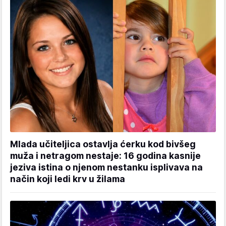
Mlada učiteljica ostavlja ćerku kod bivšeg
muža i netragom nestaje: 16 godina kasnije
jeziva istina o njenom nestanku isplivava na
način koji ledi krv u žilama