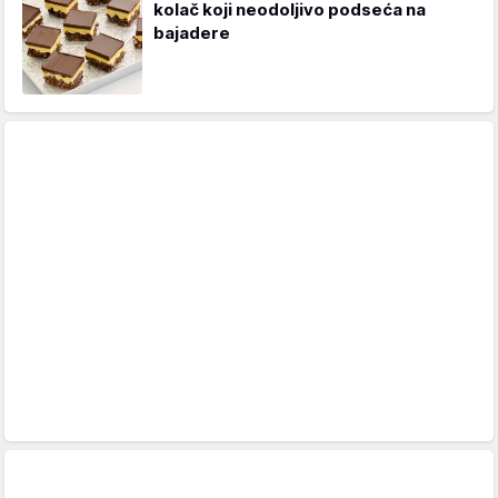
kolač koji neodoljivo podseća na
bajadere