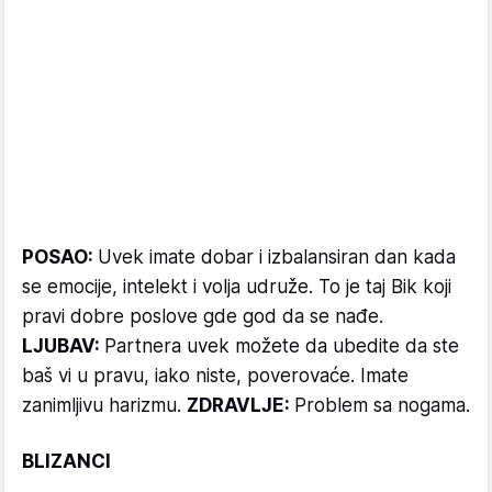
POSAO:
Uvek imate dobar i izbalansiran dan kada
se emocije, intelekt i volja udruže. To je taj Bik koji
pravi dobre poslove gde god da se nađe.
LJUBAV:
Partnera uvek možete da ubedite da ste
baš vi u pravu, iako niste, poverovaće. Imate
zanimljivu harizmu.
ZDRAVLJE:
Problem sa nogama.
BLIZANCI