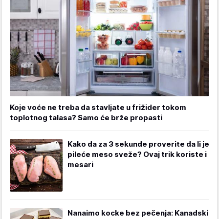
Koje voće ne treba da stavljate u frižider tokom
toplotnog talasa? Samo će brže propasti
Kako da za 3 sekunde proverite da li je
pileće meso sveže? Ovaj trik koriste i
mesari
Nanaimo kocke bez pečenja: Kanadski