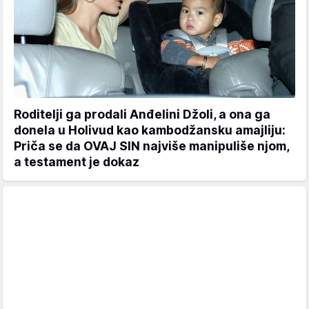
Roditelji ga prodali Anđelini Džoli, a ona ga
donela u Holivud kao kambodžansku amajliju:
Priča se da OVAJ SIN najviše manipuliše njom,
a testament je dokaz