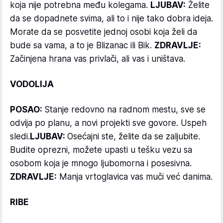
koja nije potrebna među kolegama.
LJUBAV:
Želite
da se dopadnete svima, ali to i nije tako dobra ideja.
Morate da se posvetite jednoj osobi koja želi da
bude sa vama, a to je Blizanac ili Bik.
ZDRAVLJE:
Začinjena hrana vas privlači, ali vas i uništava.
VODOLIJA
POSAO:
Stanje redovno na radnom mestu, sve se
odvija po planu, a novi projekti sve govore. Uspeh
sledi.
LJUBAV:
Osećajni ste, želite da se zaljubite.
Budite oprezni, možete upasti u tešku vezu sa
osobom koja je mnogo ljubomorna i posesivna.
ZDRAVLJE:
Manja vrtoglavica vas muči već danima.
RIBE