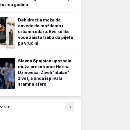
iko ima godina
Dehidracija može da
dovede do moždanih i
srčanih udara: Evo koliko
vode zaista treba da pijete
po vrućini
Slavna Spajsica upoznala
muža preko kume Harisa
Džinovića: Živeli "idalan"
život, a onda isplivala
sramna afera
VIJE