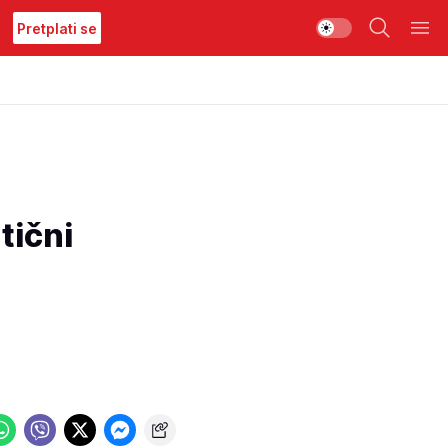
Pretplati se
tični