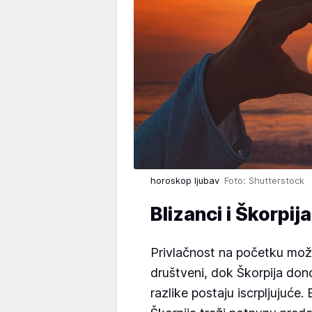
horoskop ljubav
Foto: Shutterstock
Blizanci i Škorpija
Privlačnost na početku može 
društveni, dok Škorpija donos
razlike postaju iscrpljujuće.