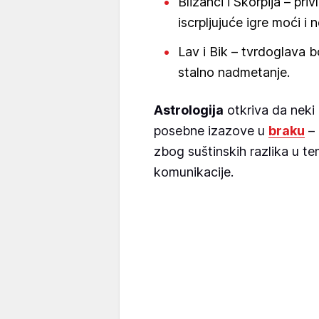
Blizanci i Škorpija – pr
iscrpljujuće igre moći i 
Lav i Bik – tvrdoglava 
stalno nadmetanje.
Astrologija
otkriva da neki
posebne izazove u
braku
– 
zbog suštinskih razlika u t
komunikacije.