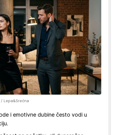
fo / Lepa&Srećna
ode i emotivne dubine često vodi u
iju.