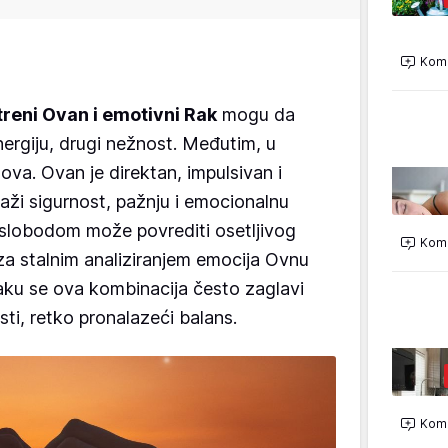
Kome
treni Ovan i emotivni Rak
mogu da
ergiju, drugi nežnost. Međutim, u
ova. Ovan je direktan, impulsivan i
aži sigurnost, pažnju i emocionalnu
slobodom može povrediti osetljivog
Kome
a stalnim analiziranjem emocija Ovnu
aku se ova kombinacija često zaglavi
sti, retko pronalazeći balans.
Kome