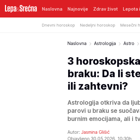
Naslovna
Najnovije
Zdrav život
Lepota i
Dnevni horoskop
Nedeljni horoskop
Mesečni 
Naslovna
Astrologija
Astro
3 horoskopska 
braku: Da li st
ili zahtevni?
Astrologija otkriva da lj
parovi u braku se suočava
burnim emocijama, ali i t
Autor:
Jasmina Glišić
Objavljeno 30.05.2026. 10:30h