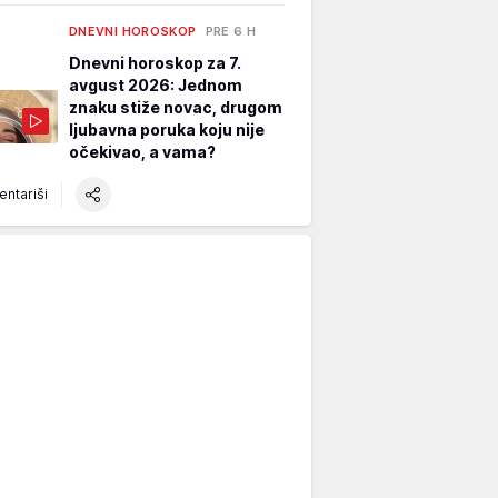
DNEVNI HOROSKOP
PRE 6 H
Dnevni horoskop za 7.
avgust 2026: Jednom
znaku stiže novac, drugom
ljubavna poruka koju nije
očekivao, a vama?
ntariši