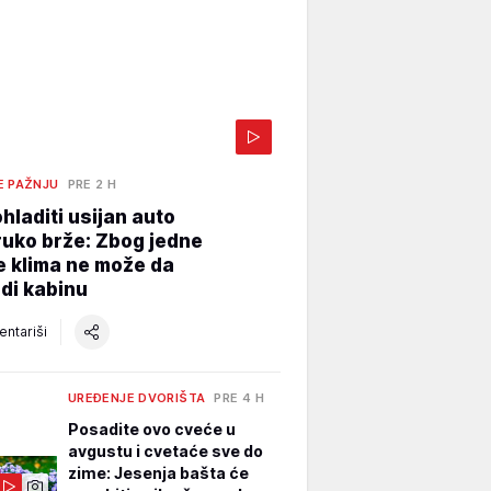
E PAŽNJU
PRE 2 H
hladiti usijan auto
uko brže: Zbog jedne
e klima ne može da
di kabinu
ntariši
UREĐENJE DVORIŠTA
PRE 4 H
Posadite ovo cveće u
avgustu i cvetaće sve do
zime: Jesenja bašta će