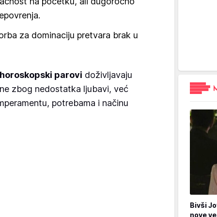
ivlačnost na početku, ali dugoročno
nepovrenja.
borba za dominaciju pretvara brak u
horoskopski parovi
doživljavaju
ne zbog nedostatka ljubavi, već
emperamentu, potrebama i načinu
Bivši Jo
nove ve