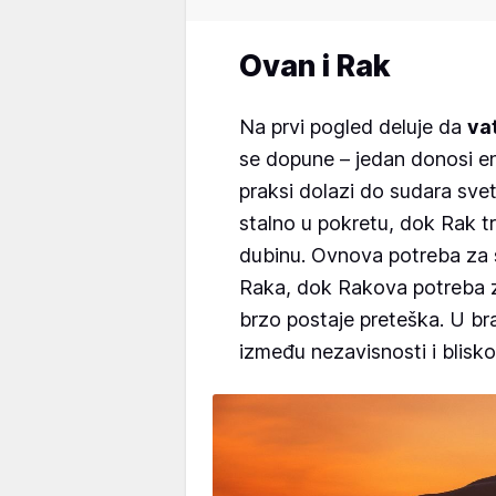
Ovan i Rak
Na prvi pogled deluje da
va
se dopune – jedan donosi en
praksi dolazi do sudara svet
stalno u pokretu, dok Rak tr
dubinu. Ovnova potreba za 
Raka, dok Rakova potreba z
brzo postaje preteška. U br
između nezavisnosti i blisko