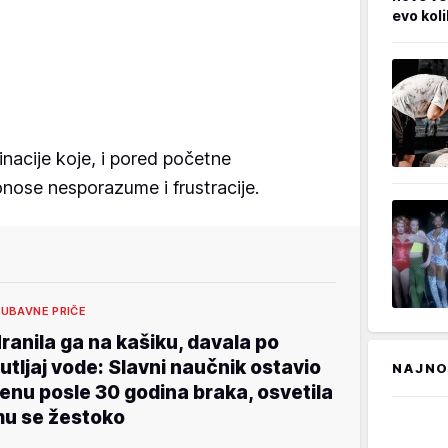
evo kol
acije koje, i pored početne
nose nesporazume i frustracije.
JUBAVNE PRIČE
ranila ga na kašiku, davala po
utljaj vode: Slavni naučnik ostavio
NAJNO
enu posle 30 godina braka, osvetila
u se žestoko