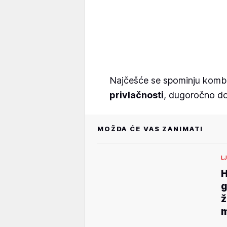
Najčešće se spominju kombin
privlačnosti
, dugoročno do
MOŽDA ĆE VAS ZANIMATI
L
H
g
ž
m