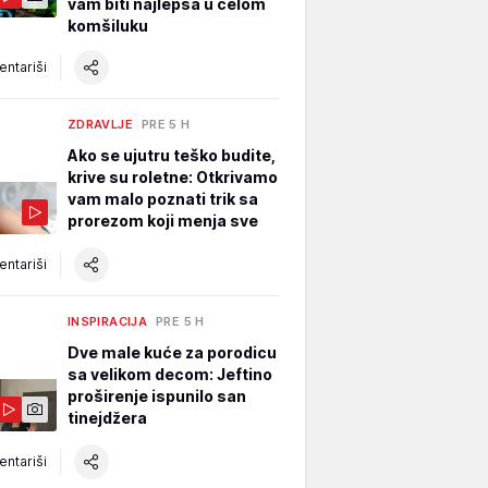
vam biti najlepša u celom
komšiluku
ntariši
ZDRAVLJE
PRE 5 H
Ako se ujutru teško budite,
krive su roletne: Otkrivamo
vam malo poznati trik sa
prorezom koji menja sve
ntariši
INSPIRACIJA
PRE 5 H
Dve male kuće za porodicu
sa velikom decom: Jeftino
proširenje ispunilo san
tinejdžera
ntariši