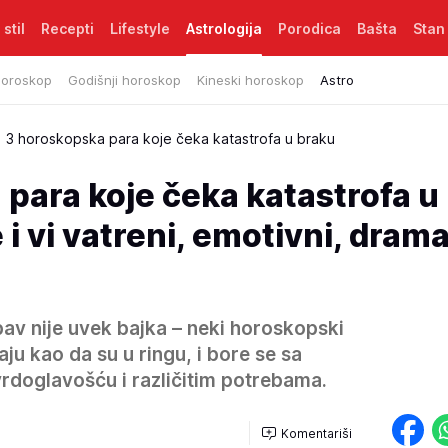
 stil
Recepti
Lifestyle
Astrologija
Porodica
Bašta
Stan
horoskop
Godišnji horoskop
Kineski horoskop
Astro
3 horoskopska para koje čeka katastrofa u braku
para koje čeka katastrofa u
e i vi vatreni, emotivni, drama
ubav nije uvek bajka – neki horoskopski
ju kao da su u ringu, i bore se sa
vrdoglavošću i različitim potrebama.
Komentariši