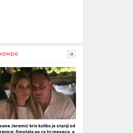
vane Jeremić krio koliko je stariji od
renice: Smotala ga za tri meseca, a