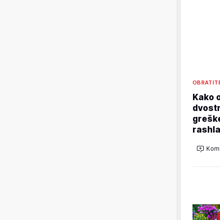
OBRATIT
Kako o
dvostr
grešk
rashla
Kome