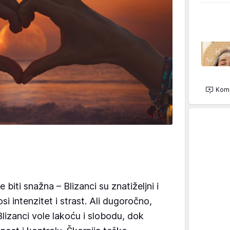
Kome
biti snažna – Blizanci su znatiželjni i
i intenzitet i strast. Ali dugoročno,
 Blizanci vole lakoću i slobodu, dok