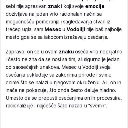
sebi nije agresivan
znak
i koji svoje
emocije
doživljava na jedan vrlo racionalan način sa
mogućnošću pomeranja i sagledavanja stvari iz
trećeg ugla, sam
Mesec
u
Vodoliji
nije baš najbolje
mesto gde se sa lakoćom izražavaju osećanja.
Zapravo, on se u ovom
znaku
oseća vrlo neprijatno
i često ne zna da se nosi sa tim, ali sigurno je jedan
od saosećajnih znakova. Mesec u Vodoliji svoja
osećanja usklađuje sa zakonima prirode i svime
onime što se nalazi u njegovom okruženju. Ali, on ih
inače ne pokazuje, što onda često deluje hladno.
Umesto da se prepusti osećanjima on ih procesuira,
racionalizuje i najčešće šalje nazad u "svemir".