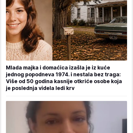
Mlada majka i domaćica izašla je iz kuće
jednog popodneva 1974. i nestala bez traga:
Više od 50 godina kasnije otkriće osobe koja
je poslednja videla ledi krv