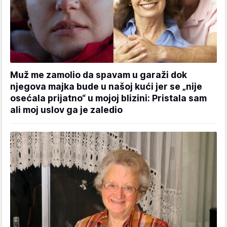
Muž me zamolio da spavam u garaži dok
njegova majka bude u našoj kući jer se „nije
osećala prijatno“ u mojoj blizini: Pristala sam
ali moj uslov ga je zaledio