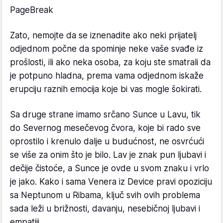
PageBreak
Zato, nemojte da se iznenadite ako neki prijatelj
odjednom počne da spominje neke vaše svađe iz
prošlosti, ili ako neka osoba, za koju ste smatrali da
je potpuno hladna, prema vama odjednom iskaže
erupciju raznih emocija koje bi vas mogle šokirati.
Sa druge strane imamo srčano Sunce u Lavu, tik
do Severnog mesečevog čvora, koje bi rado sve
oprostilo i krenulo dalje u budućnost, ne osvrćući
se više za onim što je bilo. Lav je znak pun ljubavi i
dečije čistoće, a Sunce je ovde u svom znaku i vrlo
je jako. Kako i sama Venera iz Device pravi opoziciju
sa Neptunom u Ribama, ključ svih ovih problema
sada leži u brižnosti, davanju, nesebičnoj ljubavi i
empatiji.