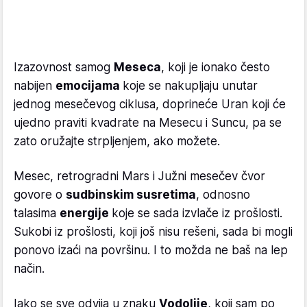
Izazovnost samog
Meseca
, koji je ionako često
nabijen
emocijama
koje se nakupljaju unutar
jednog mesečevog ciklusa, doprineće Uran koji će
ujedno praviti kvadrate na Mesecu i Suncu, pa se
zato oružajte strpljenjem, ako možete.
Mesec, retrogradni Mars i Južni mesečev čvor
govore o
sudbinskim susretima
, odnosno
talasima
energije
koje se sada izvlače iz prošlosti.
Sukobi iz prošlosti, koji još nisu rešeni, sada bi mogli
ponovo izaći na površinu. I to možda ne baš na lep
način.
Iako se sve odvija u znaku
Vodolije
, koji sam po