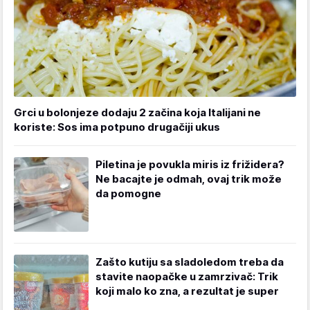
Grci u bolonjeze dodaju 2 začina koja Italijani ne
koriste: Sos ima potpuno drugačiji ukus
Piletina je povukla miris iz frižidera?
Ne bacajte je odmah, ovaj trik može
da pomogne
Zašto kutiju sa sladoledom treba da
stavite naopačke u zamrzivač: Trik
koji malo ko zna, a rezultat je super