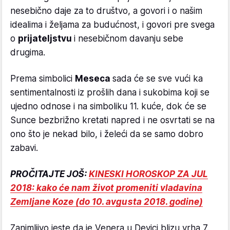
nesebično daje za to društvo, a govori i o našim
idealima i željama za budućnost, i govori pre svega
o
prijateljstvu
i nesebičnom davanju sebe
drugima.
Prema simbolici
Meseca
sada će se sve vući ka
sentimentalnosti iz prošlih dana i sukobima koji se
ujedno odnose i na simboliku 11. kuće, dok će se
Sunce bezbrižno kretati napred i ne osvrtati se na
ono što je nekad bilo, i želeći da se samo dobro
zabavi.
PROČITAJTE JOŠ:
KINESKI HOROSKOP ZA JUL
2018: kako će nam život promeniti vladavina
Zemljane Koze (do 10. avgusta 2018. godine)
Zanimljivo jeste da je Venera u Devici blizu vrha 7.