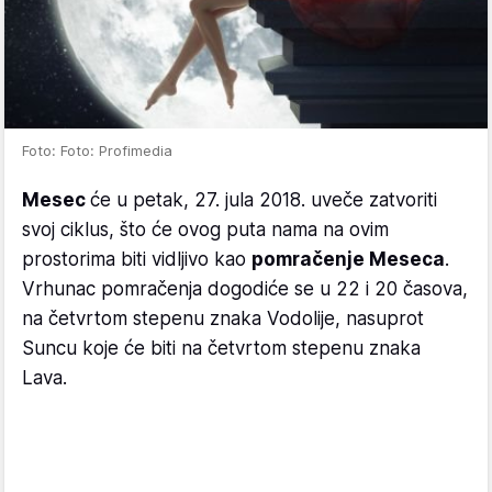
Foto: Foto: Profimedia
Mesec
će u petak, 27. jula 2018. uveče zatvoriti
svoj ciklus, što će ovog puta nama na ovim
prostorima biti vidljivo kao
pomračenje Meseca
.
Vrhunac pomračenja dogodiće se u 22 i 20 časova,
na četvrtom stepenu znaka Vodolije, nasuprot
Suncu koje će biti na četvrtom stepenu znaka
Lava.