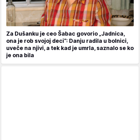
Za Dušanku je ceo Šabac govorio „Jadnica,
ona je rob svojoj deci“: Danju radila u bolnici,
uveče na njivi, a tek kad je umrla, saznalo se ko
je ona bila