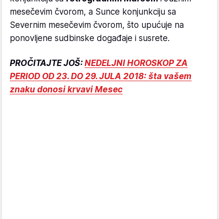
mesečevim čvorom, a Sunce konjunkciju sa
Severnim mesečevim čvorom, što upućuje na
ponovljene sudbinske događaje i susrete.
PROČITAJTE JOŠ:
NEDELJNI HOROSKOP ZA
PERIOD OD 23. DO 29. JULA 2018: šta vašem
znaku donosi krvavi Mesec