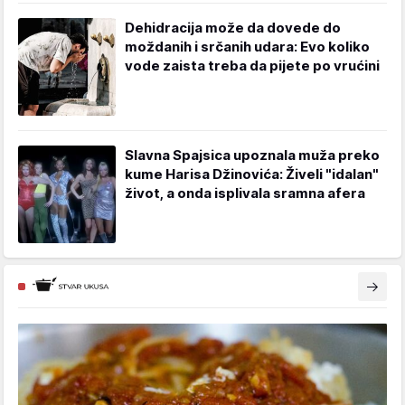
Dehidracija može da dovede do
moždanih i srčanih udara: Evo koliko
vode zaista treba da pijete po vrućini
Slavna Spajsica upoznala muža preko
kume Harisa Džinovića: Živeli "idalan"
život, a onda isplivala sramna afera