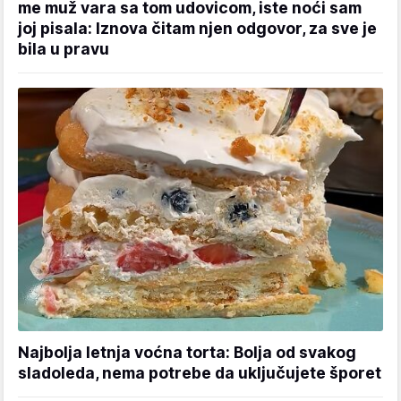
me muž vara sa tom udovicom, iste noći sam
joj pisala: Iznova čitam njen odgovor, za sve je
bila u pravu
Najbolja letnja voćna torta: Bolja od svakog
sladoleda, nema potrebe da uključujete šporet