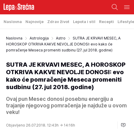
Naslovna
Najnovije
Zdrav život
Lepota i stil
Recepti
Lifestyl
Naslovna
Astrologija
Astro
SUTRA JE KRVAVI MESEC, A
HOROSKOP OTKRIVA KAKVE NEVOLJE DONOSI: evo kako će
pomračenje Meseca promeniti sudbinu (27. jul 2018. godine)
SUTRA JE KRVAVI MESEC, A HOROSKOP
OTKRIVA KAKVE NEVOLJE DONOSI: evo
kako će pomračenje Meseca promeniti
sudbinu (27. jul 2018. godine)
Ovaj pun Mesec donosi posebnu energiju a
trajanje njegovog pomračenja je najduže u ovom
veku!
Objavljeno 26.07.2018. 12:43h
→ 14:16h