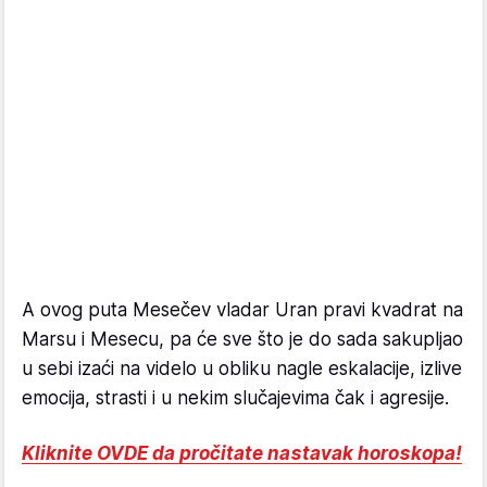
A ovog puta Mesečev vladar Uran pravi kvadrat na
Marsu i Mesecu, pa će sve što je do sada sakupljao
u sebi izaći na videlo u obliku nagle eskalacije, izlive
emocija, strasti i u nekim slučajevima čak i agresije.
Kliknite OVDE da pročitate nastavak horoskopa!