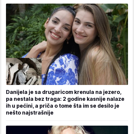
Danijela je sa drugaricom krenula na jezero,
pa nestala bez traga: 2 godine kasnije nalaze
ih u pećini, a priča o tome šta im se desilo je
nešto najstrašnije