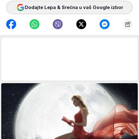
Dodajte Lepa & Srećna u vaš Google izbor