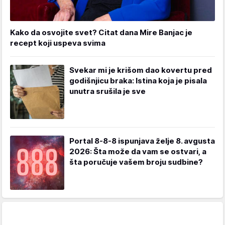
Kako da osvojite svet? Citat dana Mire Banjac je
recept koji uspeva svima
Svekar mi je krišom dao kovertu pred
godišnjicu braka: Istina koja je pisala
unutra srušila je sve
Portal 8-8-8 ispunjava želje 8. avgusta
2026: Šta može da vam se ostvari, a
šta poručuje vašem broju sudbine?