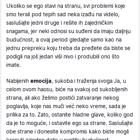
Ukoliko se ego stavi na stranu, svi problemi koje
smo terali pod tepih sad neka izađu na videlo,
saslušajte jedni druge i rešite ih zajedničkim
snagama, jer neki odnosi su suđeni da imaju daljnju
budućnost, a ovaj period gledajte samo kao na
jednu prepreku koju treba da pređete da biste se
podigli na još jedan viši nivo i produbili ono što
imate.
Nabijenih
emocija
, sukoba i traženja svoga Ja, u
celom ovom haosu, biće na svakoj od sukobljenih
strana, ali ako želimo postići zatvaranje nekog
poglavlja, koje nas muči već neko vreme, sada je
prilika za to. Zato, ostanite hladne glave, koliko god
da je to moguće, i ostavite ego sa strane. Saslušajte
obe strane i donesite kompromis kako biste mogli
krenuti zajedno dalje u svetliju budućnost.