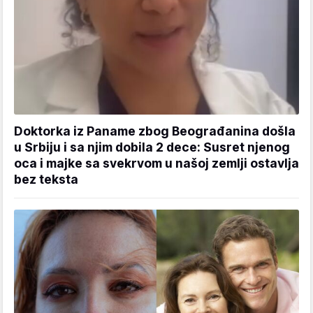
Doktorka iz Paname zbog Beograđanina došla
u Srbiju i sa njim dobila 2 dece: Susret njenog
oca i majke sa svekrvom u našoj zemlji ostavlja
bez teksta