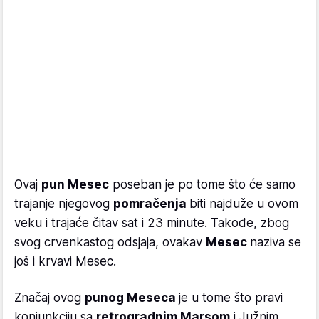
Ovaj
pun Mesec
poseban je po tome što će samo
trajanje njegovog
pomračenja
biti najduže u ovom
veku i trajaće čitav sat i 23 minute. Takođe, zbog
svog crvenkastog odsjaja, ovakav
Mesec
naziva se
još i krvavi Mesec.
Značaj ovog
punog Meseca
je u tome što pravi
konjunkciju sa
retrogradnim Marsom
i Južnim